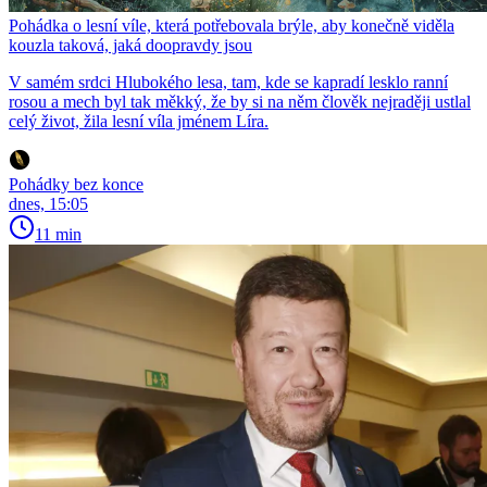
Pohádka o lesní víle, která potřebovala brýle, aby konečně viděla
kouzla taková, jaká doopravdy jsou
V samém srdci Hlubokého lesa, tam, kde se kapradí lesklo ranní
rosou a mech byl tak měkký, že by si na něm člověk nejraději ustlal
celý život, žila lesní víla jménem Líra.
Pohádky bez konce
dnes, 15:05
11 min