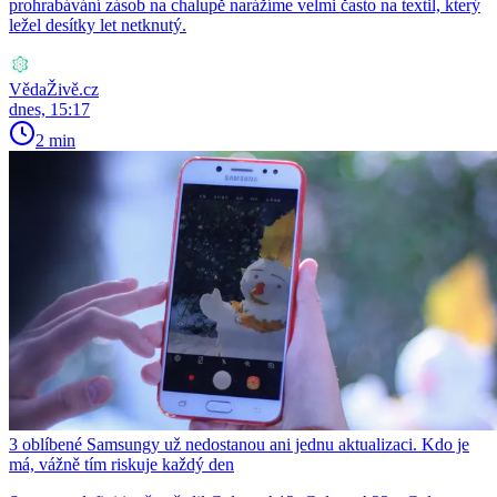
prohrabávání zásob na chalupě narážíme velmi často na textil, který
ležel desítky let netknutý.
VědaŽivě.cz
dnes, 15:17
2 min
3 oblíbené Samsungy už nedostanou ani jednu aktualizaci. Kdo je
má, vážně tím riskuje každý den