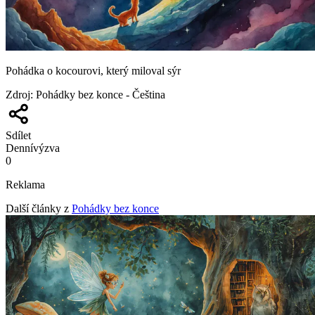
Pohádka o kocourovi, který miloval sýr
Zdroj
:
Pohádky bez konce - Čeština
Sdílet
Denní
výzva
0
Reklama
Další články z
Pohádky bez konce