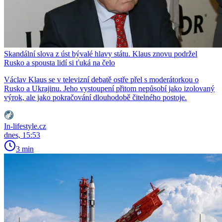
Skandální slova z úst bývalé hlavy státu. Klaus znovu podržel
Rusko a spousta lidí si ťuká na čelo
Václav Klaus se v televizní debatě ostře přel s moderátorkou o
Rusko a Ukrajinu. Jeho vystoupení přitom nepůsobí jako izolovaný
výrok, ale jako pokračování dlouhodobě čitelného postoje.
In-lifestyle.cz
dnes, 15:53
3 min