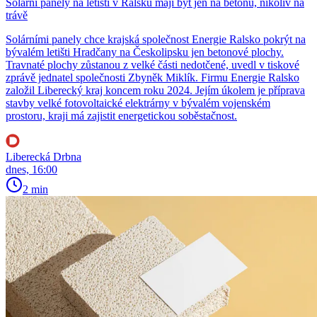
Solární panely na letišti v Ralsku mají být jen na betonu, nikoliv na
trávě
Solárními panely chce krajská společnost Energie Ralsko pokrýt na
bývalém letišti Hradčany na Českolipsku jen betonové plochy.
Travnaté plochy zůstanou z velké části nedotčené, uvedl v tiskové
zprávě jednatel společnosti Zbyněk Miklík. Firmu Energie Ralsko
založil Liberecký kraj koncem roku 2024. Jejím úkolem je příprava
stavby velké fotovoltaické elektrárny v bývalém vojenském
prostoru, kraji má zajistit energetickou soběstačnost.
Liberecká Drbna
dnes, 16:00
2 min