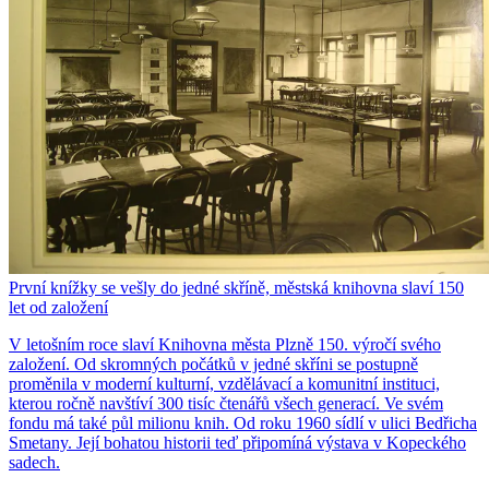
První knížky se vešly do jedné skříně, městská knihovna slaví 150
let od založení
V letošním roce slaví Knihovna města Plzně 150. výročí svého
založení. Od skromných počátků v jedné skříni se postupně
proměnila v moderní kulturní, vzdělávací a komunitní instituci,
kterou ročně navštíví 300 tisíc čtenářů všech generací. Ve svém
fondu má také půl milionu knih. Od roku 1960 sídlí v ulici Bedřicha
Smetany. Její bohatou historii teď připomíná výstava v Kopeckého
sadech.