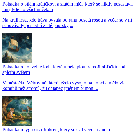
Pohádka o bílém králíčkovi a zlatém míči, který se nikdy nezastavil
tam, kde ho všichni čekali
Na kraji lesa, kde tráva bývala po ránu posetá rosou a večer se v ní
schovávaly poslední zlaté paprsky,...
Pohádka o kouzelné lodi, která uměla plout v moři obláčků nad
spícím světem
V městečku Větrovíně, které leželo vysoko na kopci a mělo víc
komínů než stromů, žil chlapec jménem Šimon....
Pohádka o tygříkovi Jiříkovi, který se stal vegetariánem