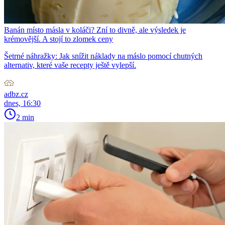
Banán místo másla v koláči? Zní to divně, ale výsledek je
krémovější. A stojí to zlomek ceny
Šetrné náhražky: Jak snížit náklady na máslo pomocí chutných
alternativ, které vaše recepty ještě vylepší.
adbz.cz
dnes, 16:30
2 min