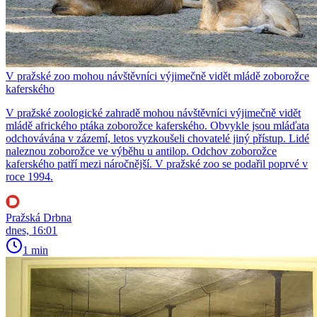
V pražské zoo mohou návštěvníci výjimečně vidět mládě zoborožce
kaferského
V pražské zoologické zahradě mohou návštěvníci výjimečně vidět
mládě afrického ptáka zoborožce kaferského. Obvykle jsou mláďata
odchovávána v zázemí, letos vyzkoušeli chovatelé jiný přístup. Lidé
naleznou zoborožce ve výběhu u antilop. Odchov zoborožce
kaferského patří mezi náročnější. V pražské zoo se podařil poprvé v
roce 1994.
Pražská Drbna
dnes, 16:01
1 min