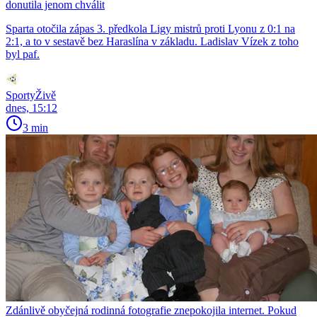
donutila jenom chválit
Sparta otočila zápas 3. předkola Ligy mistrů proti Lyonu z 0:1 na
2:1, a to v sestavě bez Haraslína v základu. Ladislav Vízek z toho
byl paf.
SportyŽivě
dnes, 15:12
3 min
Zdánlivě obyčejná rodinná fotografie znepokojila internet. Pokud