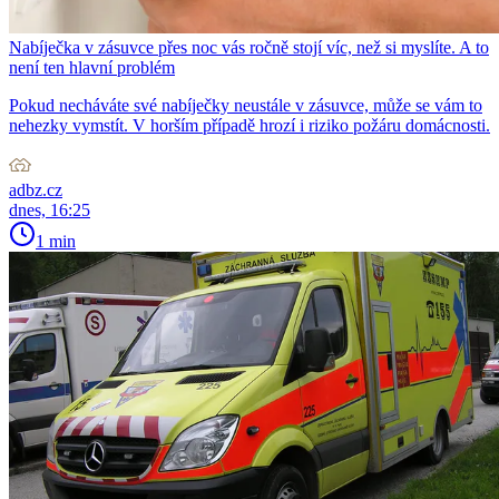
Nabíječka v zásuvce přes noc vás ročně stojí víc, než si myslíte. A to
není ten hlavní problém
Pokud necháváte své nabíječky neustále v zásuvce, může se vám to
nehezky vymstít. V horším případě hrozí i riziko požáru domácnosti.
adbz.cz
dnes, 16:25
1 min