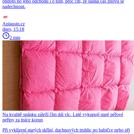
období po jeho odchodu i o tom, proč cítí, že nastal čas znovu se
nadechnout.
Aplausin.cz
dnes, 15:18
2 min
Na kvalitě spánku záleží čím dál víc. Lidé vykupují staré péřové
peřiny za tisíce korun
Při vyklízení starých skříní, duchnových truhlic po babičce nebo při