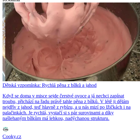
Dětská vzpomínka: Rychlá pěna z bílků a jahod
Když se doma v misce sejde čerstvé ovoce a já nechci zapínat
troubu, přichází na řadu právě tahle pěna z bílků. V létě ji dělám
nejdřív z jahod, teď hlavně z rybízu, a u nás mizí po lžičkách i na
palačinkách. Je rychlá, vystačí si s pár surovinami a díky
našlehaným bílkům má lehkou, nadýchanou strukturu.
Cooky.cz