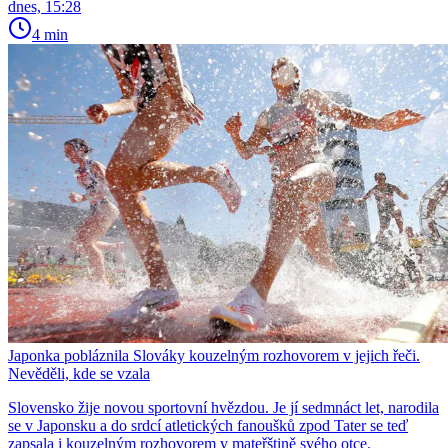
dnes, 15:28
4 min
Japonka pobláznila Slováky kouzelným rozhovorem v jejich řeči.
Nevěděli, kde se vzala
Slovensko žije novou sportovní hvězdou. Je jí sedmnáct let, narodila
se v Japonsku a do srdcí atletických fanoušků zpod Tater se teď
zapsala i kouzelným rozhovorem v mateřštině svého otce.