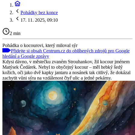
Pohádky bez konce
17. 11. 2025, 09:10
2 min
Pohádka o kocourovi, který miloval sýr
Přidejte si obsah Centrum.cz do oblíbených zdrojů pro Google
hledání a Google zprávy
Kdysi dávno, v městečku zvaném Strouhankov, žil kocour jménem
Matýsek Čedárek. Nebyl to obyčejný kocour – měl hebký šedý
kožich, oči jako dvě kapky jantaru a nosánek tak citlivý, že dokázal
zachytit vůni sýra na vzdálenost čtyř ulic a jedné pekárny.