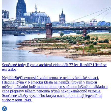
Současné fotky Rýna a archivní video dělí 77 let. Rozdíl? Hledá se
jen těžko
Nejdůležitější evropská vodní tepna se ocitla v kritické situaci.
Hladina Rýna v Německu klesla na nejnižší úroveň v historii
měření, nákladní lodě mohou plout jen s pětinou běžného nákladu a
cena přepravy během několika týdnů několikanásobně vzrostla.
Současné záběry vyschlého koryta navíc připomínají legendární
sucho z roku 1949.