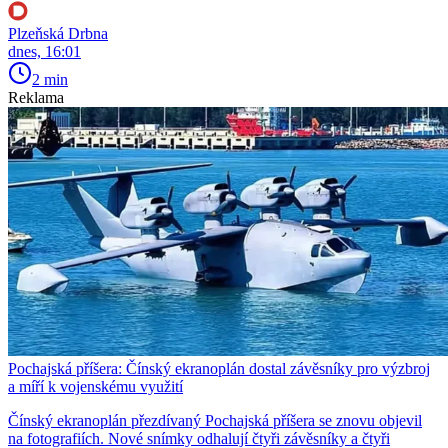
Plzeňská Drbna
dnes, 16:01
2 min
Reklama
Pochajská příšera: Čínský ekranoplán dostal závěsníky pro výzbroj
a míří k vojenskému využití
Čínský ekranoplán přezdívaný Pochajská příšera se znovu objevil
na fotografiích. Nové snímky odhalují čtyři závěsníky a čtyři