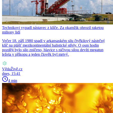
Technikovi vypadl nástavec z klíče. Za okamžik ohrozil raketou
miliony lidí
Večer 18. září 1980 spadl v arkansaském silu čtyřkilový nástrčný
klíč na plášť mezikontinentální balistické střely. O osm hodin
později bylo silo zničeno, hlavice s ničivou silou devíti megatun
ležela v příkopu a jeden člověk byl mrtvý.
VědaŽivě.cz
dnes, 15:41
4 min