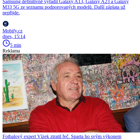
Samsung definitivně vyřadil Galaxy A13, Galaxy A23 a Galaxy
M33 5G ze seznamu podporovaných modelů. Další záplata už
nepřijde.
Mobify.cz
dnes, 15:14
5 min
Reklama
Fotbalový expert Vízek ztratil řeč. Sparta ho svým výkonem