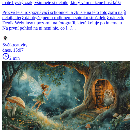
máte bystrý zrak, všimnete si detailu, který vám nažene husí kůži
Procvičte si rozpoznávací schopnosti a zkuste na této fotografii najít
detail, který dá obyčejnému rodinnému snímku strašidelný nádech.
Deník Webniusy upozornil na fotografii, která koluje po internetu.
Na první pohled na ní není nic, co [...]...
Světkreativity
dnes, 15:07
2 min