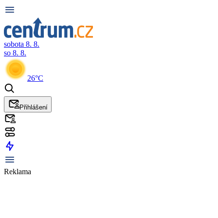
sobota 8. 8.
so 8. 8.
26°C
Přihlášení
Reklama