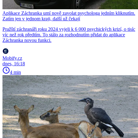
Aplikace Záchranka umí nově zavolat psychologa jedním kliknutím.
Zatím jen v jednom kraji, další už čekají
Pražští záchranáři roku 2024 vyjeli k 6 000 psychických krizí, o tisíc
víc než rok předtím. To stálo za rozhodnutím přidat do aplikace
Záchranka novou funkci.
Mobify.cz
dnes, 16:18
4 min