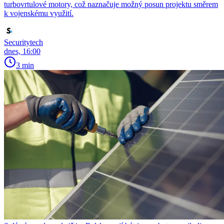
turbovrtulové motory, což naznačuje možný posun projektu směrem
k vojenskému využití.
Securitytech
dnes, 16:00
3 min