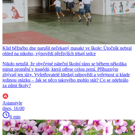
Klid běžného dne narušil nečekaný masakr ve škole: Útočník nebral
ohled na nikoho, výpovědi přeživších trhají srdce
Nikdo netušil, že obyčejné páteční školní ráno se během několika
minut promění v tragédii, která otřese celou zemí. Příbuzným
zbývají jen slzy. Vyšetřovatelé hledají odpovědi a veřejnost si klade
jedinou otázku – Jak se něco takového mohlo stát? Co se odehrálo
za zdmi školy?
Asianstyle
dnes, 16:00
6 min