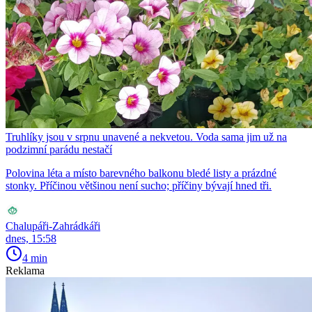
Truhlíky jsou v srpnu unavené a nekvetou. Voda sama jim už na
podzimní parádu nestačí
Polovina léta a místo barevného balkonu bledé listy a prázdné
stonky. Příčinou většinou není sucho; příčiny bývají hned tři.
Chalupáři-Zahrádkáři
dnes, 15:58
4 min
Reklama