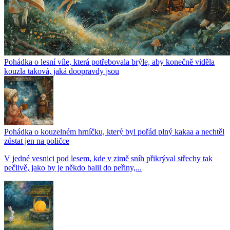
Pohádka o lesní víle, která potřebovala brýle, aby konečně viděla
kouzla taková, jaká doopravdy jsou
Pohádka o kouzelném hrníčku, který byl pořád plný kakaa a nechtěl
zůstat jen na poličce
V jedné vesnici pod lesem, kde v zimě sníh přikrýval střechy tak
pečlivě, jako by je někdo balil do peřiny,...