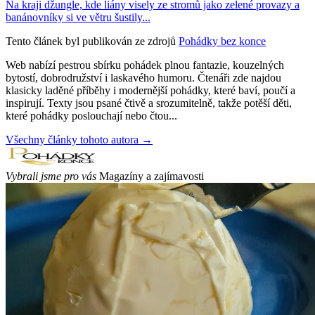
Na kraji džungle, kde liány visely ze stromů jako zelené provazy a
banánovníky si ve větru šustily...
Tento článek byl publikován ze zdrojů
Pohádky bez konce
Web nabízí pestrou sbírku pohádek plnou fantazie, kouzelných
bytostí, dobrodružství i laskavého humoru. Čtenáři zde najdou
klasicky laděné příběhy i modernější pohádky, které baví, poučí a
inspirují. Texty jsou psané čtivě a srozumitelně, takže potěší děti,
které pohádky poslouchají nebo čtou...
Všechny články tohoto autora →
Vybrali jsme pro vás
Magazíny a zajímavosti