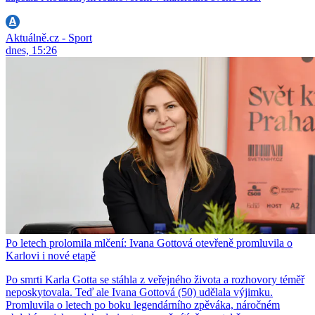
Aktuálně.cz - Sport
dnes, 15:26
Po letech prolomila mlčení: Ivana Gottová otevřeně promluvila o
Karlovi i nové etapě
Po smrti Karla Gotta se stáhla z veřejného života a rozhovory téměř
neposkytovala. Teď ale Ivana Gottová (50) udělala výjimku.
Promluvila o letech po boku legendárního zpěváka, náročném