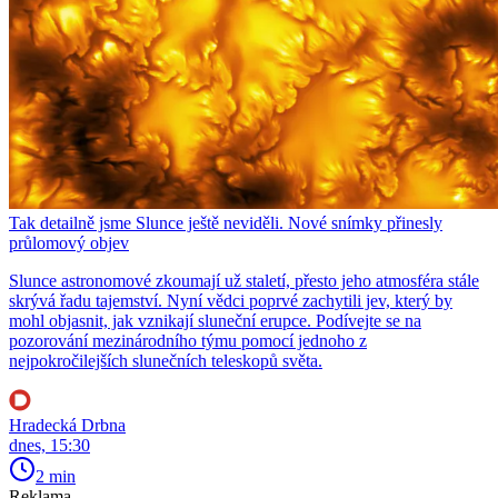
Tak detailně jsme Slunce ještě neviděli. Nové snímky přinesly
průlomový objev
Slunce astronomové zkoumají už staletí, přesto jeho atmosféra stále
skrývá řadu tajemství. Nyní vědci poprvé zachytili jev, který by
mohl objasnit, jak vznikají sluneční erupce. Podívejte se na
pozorování mezinárodního týmu pomocí jednoho z
nejpokročilejších slunečních teleskopů světa.
Hradecká Drbna
dnes, 15:30
2 min
Reklama