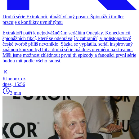
Druhá série Extraktorů přináší vítaný posun. Špionážní thriller
pracuje s konflikty uvnitř týmu
Extraktoři patří k nejodvážnějším seriálům Oneplay. Koneckonců,
špionážních fikcí, které se odehrávají v zahraničí, v polistopadové
české tvorbě příliš nevzniklo. Sázka se vyplatila, seriál inspirovaný
známou kauzou byl hit a druhá série má dnes premiéru na streamu.
Měli jsme možnost zhlédnout první tři epizody a fanoušci první série
budou mít podle všeho radost.
Kinobox.cz
dnes, 15:56
3 min