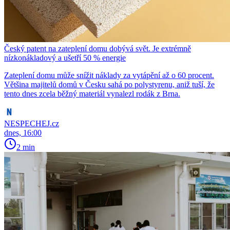
Český patent na zateplení domu dobývá svět. Je extrémně
nízkonákladový a ušetří 50 % energie
Zateplení domu může snížit náklady za vytápění až o 60 procent.
Většina majitelů domů v Česku sahá po polystyrenu, aniž tuší, že
tento dnes zcela běžný materiál vynalezl rodák z Brna.
NESPECHEJ.cz
dnes, 16:00
2 min