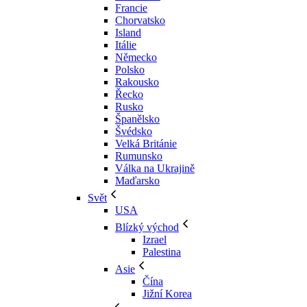
Francie
Chorvatsko
Island
Itálie
Německo
Polsko
Rakousko
Řecko
Rusko
Španělsko
Švédsko
Velká Británie
Rumunsko
Válka na Ukrajině
Maďarsko
Svět
USA
Blízký východ
Izrael
Palestina
Asie
Čína
Jižní Korea