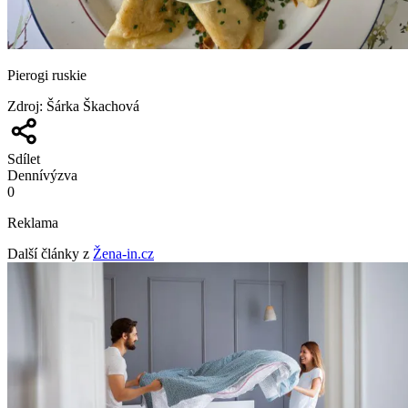
Pierogi ruskie
Zdroj
:
Šárka Škachová
Sdílet
Denní
výzva
0
Reklama
Další články z
Žena-in.cz