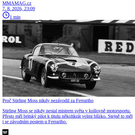
MMAMAG.cz
7. 8. 2026, 23:09
1 min
Proč Stirling Moss nikdy nezávodil za Ferrariho
Stirling Moss se nikdy nestal mistrem světa v královně motorsportu.
Přesto měl britský pilot k titulu několikrát velmi blízko. Stejně to měl
i se závodním postem u Ferrariho.