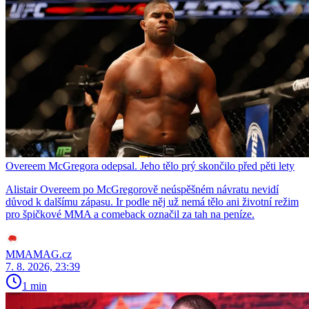
Overeem McGregora odepsal. Jeho tělo prý skončilo před pěti lety
Alistair Overeem po McGregorově neúspěšném návratu nevidí
důvod k dalšímu zápasu. Ir podle něj už nemá tělo ani životní režim
pro špičkové MMA a comeback označil za tah na peníze.
MMAMAG.cz
7. 8. 2026, 23:39
1 min