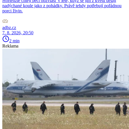
Hortenzie chtějí péči obzvlášť v létě, když se jim z květů dělají
nadýchané koule jako z pohádky. Právě tehdy potřebují pořádnou
porci živin.
adbz.cz
7. 8. 2026, 20:50
2 min
Reklama