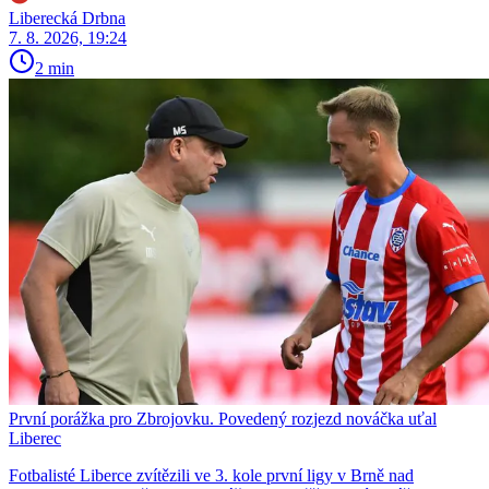
Liberecká Drbna
7. 8. 2026, 19:24
2 min
První porážka pro Zbrojovku. Povedený rozjezd nováčka uťal
Liberec
Fotbalisté Liberce zvítězili ve 3. kole první ligy v Brně nad