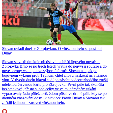
Slovan ovládl duel se Zbrojovkou. O vítěznou trefu se postaral
Dulay
Slovan se ve třetím kole představil na hřišti ligového nováčka.
Zbrojovka Brno se po třech letech vrátila do nejvyšší soutěže a do
nové sezony vstoupila ve výborné formě. Slovan naopak po
bojovném výkonu proti Teplicím chtěl znovu naskočit na vítěznou
vlnu. V úvodu duelu hlavní sudí po zásahu videorozhodčího zrušil
udělenou červenou kartu pro Zbrojovku. První půle tak skončila
bezbrankově, přesto si oba celky ve velmi náročném utkání
vypracovaly řadu příležitostí. Zlom přišel ve druhé půli, kdy se po
dlouhém vhazování dostal k hlavičce Patrik Dulay a Slovanu tak
zařídil jedinou a zároveň vítěznou trefu.