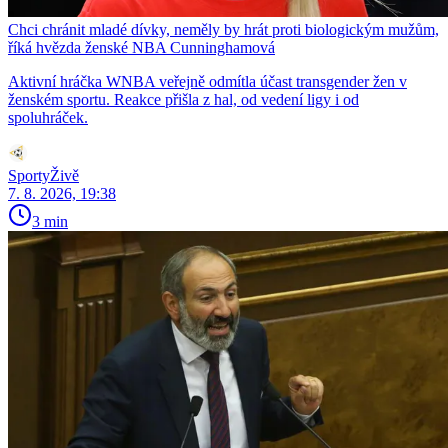
Chci chránit mladé dívky, neměly by hrát proti biologickým mužům,
říká hvězda ženské NBA Cunninghamová
Aktivní hráčka WNBA veřejně odmítla účast transgender žen v
ženském sportu. Reakce přišla z hal, od vedení ligy i od
spoluhráček.
SportyŽivě
7. 8. 2026, 19:38
3 min