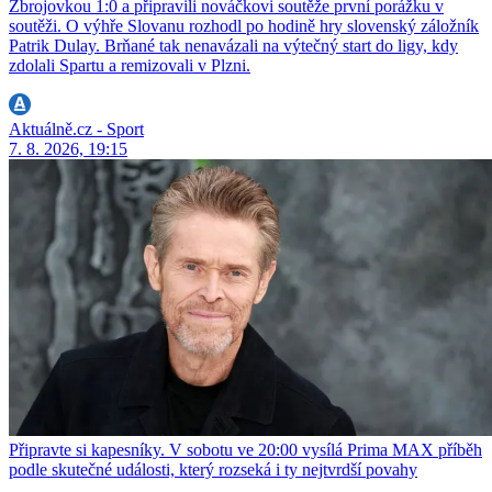
Zbrojovkou 1:0 a připravili nováčkovi soutěže první porážku v
soutěži. O výhře Slovanu rozhodl po hodině hry slovenský záložník
Patrik Dulay. Brňané tak nenavázali na výtečný start do ligy, kdy
zdolali Spartu a remizovali v Plzni.
Aktuálně.cz - Sport
7. 8. 2026, 19:15
Připravte si kapesníky. V sobotu ve 20:00 vysílá Prima MAX příběh
podle skutečné události, který rozseká i ty nejtvrdší povahy