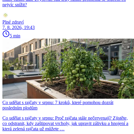
nejvíc snížit?
Plné zdraví
7. 8. 2026, 19:43
5 min
Co udělat s rajčaty v srpnu: 7 kroků, které pomohou dozrát
posledním plodům
Co udělat s rajčaty v srpnu: Proč rajčata stále nečervenají? Zjistěte,
co odstranit, kdy zaštipovat vrcholy, jak upravit zálivku a hnojení a
která zelená rajčata už můžete …