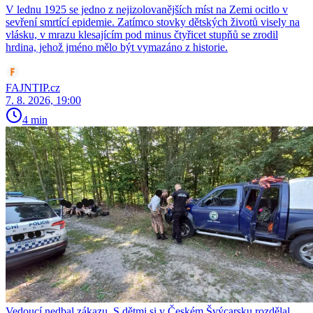
V lednu 1925 se jedno z nejizolovanějších míst na Zemi ocitlo v
sevření smrtící epidemie. Zatímco stovky dětských životů visely na
vlásku, v mrazu klesajícím pod minus čtyřicet stupňů se zrodil
hrdina, jehož jméno mělo být vymazáno z historie.
FAJNTIP.cz
7. 8. 2026, 19:00
4 min
Vedoucí nedbal zákazu. S dětmi si v Českém Švýcarsku rozdělal