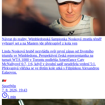
Návrat do reality. Wimbledonská šampionka Nosková ztratila téměř
vyhraný set a na Masters jde překvapivě z kola ven
Linda Nosková hrubě nezvládla svůj první zápas od životního
triumfu ve Wimbledonu. Perspektivní česká reprezentantka na
turnaji WTA 1000 v Torontu podlehla Američance Caty
McNallyové 6:7, 1:6, když v úvodní sadě neudržela vedení 5:1.
Překvapivá vítězka se ve třetím kole utká s Filipínkou Alexandrou
Ealaovou.
SportWin
7. 8. 2026, 19:43
1 min