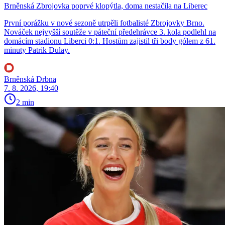
Brněnská Zbrojovka poprvé klopýtla, doma nestačila na Liberec
První porážku v nové sezoně utrpěli fotbalisté Zbrojovky Brno.
Nováček nejvyšší soutěže v páteční předehrávce 3. kola podlehl na
domácím stadionu Liberci 0:1. Hostům zajistil tři body gólem z 61.
minuty Patrik Dulay.
Brněnská Drbna
7. 8. 2026, 19:40
2 min