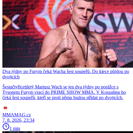
Dva týdny po Furym čeká Wacha šest soupeřů. Do klece půjdou po
dvojicích
Šestačtyřicetiletý Mariusz Wach se jen dva týdny po porážce s
Tysonem Furym vrací do PRIME SHOW MMA. V Koszalinu ho
čeká šest soupeřů, kteří se proti němu budou střídat po dvojicích.
MMAMAG.cz
7. 8. 2026, 23:34
1 min