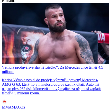
Reklama
Vémola prodává své slavné „géčko“. Za Mercedes chce téměř 4,5
milionu
Karlos Vémola poslal do prodeje výrazně upravený Mercedes-
AMG G 63, který ho v minulosti doprovázel i k oltáři. Auto má
najeto přes 262 tisíc kilometrů a nový majitel za něj musí zaplatit
téměř 4,5 milionu korun.
MMAMAG.cz