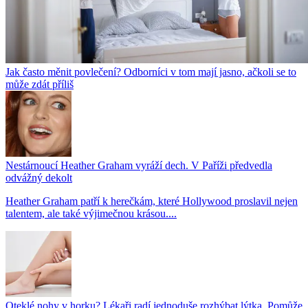
Jak často měnit povlečení? Odborníci v tom mají jasno, ačkoli se to
může zdát příliš
Nestárnoucí Heather Graham vyráží dech. V Paříži předvedla
odvážný dekolt
Heather Graham patří k herečkám, které Hollywood proslavil nejen
talentem, ale také výjimečnou krásou....
Oteklé nohy v horku? Lékaři radí jednoduše rozhýbat lýtka. Pomůže