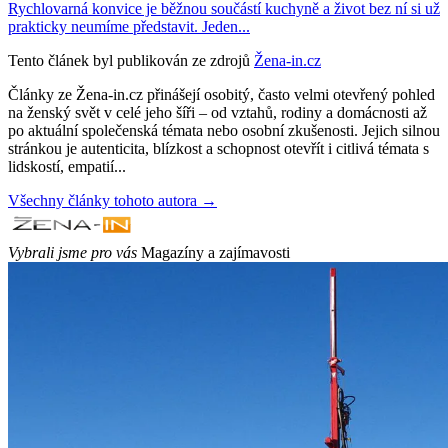
Rychlovarná konvice je běžnou součástí kuchyně a život bez ní si už
prakticky neumíme představit. Jeden...
Tento článek byl publikován ze zdrojů
Žena-in.cz
Články ze Žena-in.cz přinášejí osobitý, často velmi otevřený pohled
na ženský svět v celé jeho šíři – od vztahů, rodiny a domácnosti až
po aktuální společenská témata nebo osobní zkušenosti. Jejich silnou
stránkou je autenticita, blízkost a schopnost otevřít i citlivá témata s
lidskostí, empatií...
Všechny články tohoto autora →
Vybrali jsme pro vás
Magazíny a zajímavosti