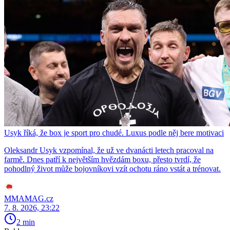
Usyk říká, že box je sport pro chudé. Luxus podle něj bere motivaci
Oleksandr Usyk vzpomínal, že už ve dvanácti letech pracoval na
farmě. Dnes patří k největším hvězdám boxu, přesto tvrdí, že
pohodlný život může bojovníkovi vzít ochotu ráno vstát a trénovat.
MMAMAG.cz
7. 8. 2026, 23:22
2 min