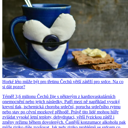
Horké léto může být pro třetinu Čechů větší zátěží pro srdce. Na co
si dát pozor?
Téměř 3,6 milionu Čechů žije s některým z kardiovaskulárních
onemocnění nebo jejich následky. Patří mezi ně například vysoký
krevní tlak, ischemická choroba srdeční, porucha srdečního rytmu
nebo stav po cévní mozkové příhodě. Právě tito lidé mohou hůře
zvládat vysoké letní teploty, dehydrataci, větší fyzickou zátěž i
změny režimu během dovolených. Častější konzumace alkoholu pak
může riziko dále zvyšovat. Jak tedy riziko problémů se srdcem co