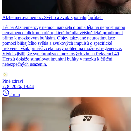
Alzheimerova nemoc: Světlo a zvuk zpomalují průběh
Léčba Alzheimerovy nemoci narážela dlouhá léta na neprostupnou
hematoencefalickou bariéru, která bránila většině léků proniknout
přímo k mozkovým buňkám. Objev takzvané neurostimulace
pomocí blikajícího světla a zvukových impulsů o specifické
frekvenci však přináší zcela nový pohled na možnost regenerace.
Vědci zjistili, že synchronizace mozkových vln na frekvenci 40
Hertzů dokáže stimulovat imunitní buňky v mozku k čištění
nebezpečných usazenin.
Plné zdraví
7. 8. 2026, 19:44
2 min