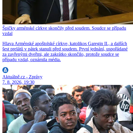
Špičky arménské církve skončily před soudem. Soudce se případu
vzdal
Hlava Arménské apoštolské církve, katolikos Garegin II., a dalších
šest prelátů v pátek stanuli před soudem. První jednání, uspořádané
za zavřenými dveřmi, ale zakrátko skončilo, protože soudce se
případu vzdal, oznámila média.
Aktuálně.cz - Zprávy
7. 8. 2026, 19:30