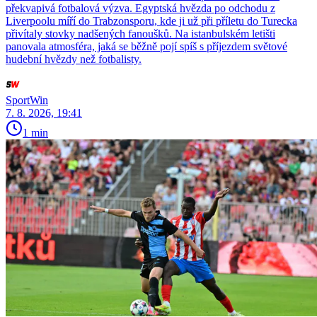
překvapivá fotbalová výzva. Egyptská hvězda po odchodu z
Liverpoolu míří do Trabzonsporu, kde ji už při příletu do Turecka
přivítaly stovky nadšených fanoušků. Na istanbulském letišti
panovala atmosféra, jaká se běžně pojí spíš s příjezdem světové
hudební hvězdy než fotbalisty.
SportWin
7. 8. 2026, 19:41
1 min