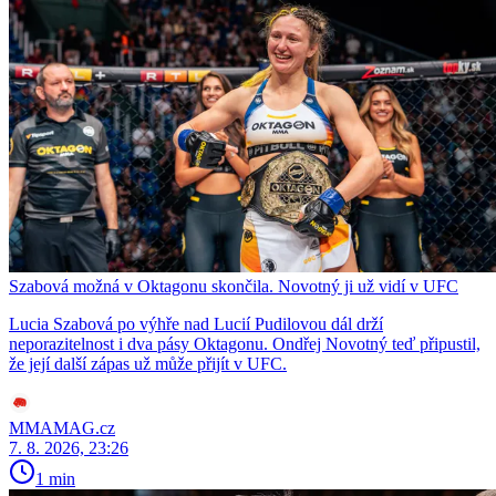
Szabová možná v Oktagonu skončila. Novotný ji už vidí v UFC
Lucia Szabová po výhře nad Lucií Pudilovou dál drží
neporazitelnost i dva pásy Oktagonu. Ondřej Novotný teď připustil,
že její další zápas už může přijít v UFC.
MMAMAG.cz
7. 8. 2026, 23:26
1 min