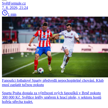
SvětFormule.cz
7. 8. 2026, 21:24
1 min
Fanoušci fotbalové Sparty předvedli nepochopitelné chování. Klub
musí zaplatit tučnou pokutu
Sparta Praha dostala za výtržnosti svých fanoušků v Brně pokutu
300 000 Kč. Světlice letěly směrem k hrací ploše, v sektoru hostů
hořela střecha toalet.