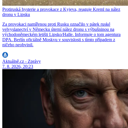
Protiruská hysterie a provokace z Kyjeva, reaguje Kreml na nález
dronu v Lipsku
Za provokaci namířenou proti Rusku označilo v pátek ruské
velvyslanectví v Německu úterní nález dronu s výbušninou na
východoněmeckém letišti Lipsko/Halle. Informuje o tom agentura
DPA. Berlín oficiálně Moskvu v souvislosti s tímto případem z
ničeho neobvinil.
Aktuálně.cz - Zprávy
7. 8. 2026, 20:23