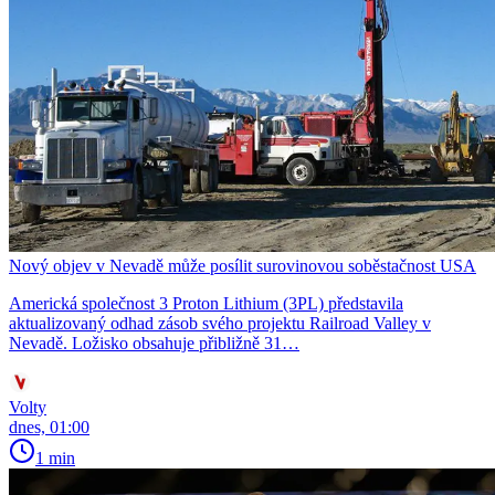
Nový objev v Nevadě může posílit surovinovou soběstačnost USA
Americká společnost 3 Proton Lithium (3PL) představila
aktualizovaný odhad zásob svého projektu Railroad Valley v
Nevadě. Ložisko obsahuje přibližně 31…
Volty
dnes, 01:00
1 min