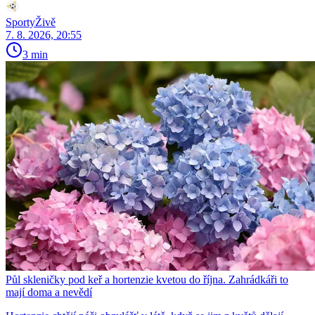
SportyŽivě
7. 8. 2026, 20:55
3 min
Půl skleničky pod keř a hortenzie kvetou do října. Zahrádkáři to
mají doma a nevědí