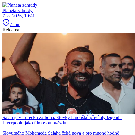
Planeta zahrady
7. 8. 2026, 19:41
7 min
Reklama
Salah je v Turecku za boha. Stovky fanoušků přivítaly legendu
Liverpoolu jako filmovou hvězdu
Slovutného Mohameda Salaha čeká nová a pro mnohé hodně