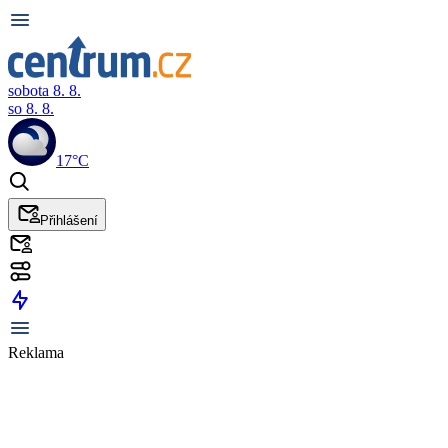
sobota 8. 8.
so 8. 8.
17°C
Přihlášení
Reklama