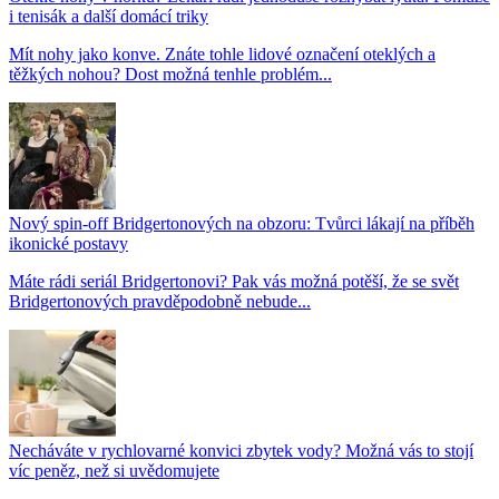
i tenisák a další domácí triky
Mít nohy jako konve. Znáte tohle lidové označení oteklých a
těžkých nohou? Dost možná tenhle problém...
Nový spin-off Bridgertonových na obzoru: Tvůrci lákají na příběh
ikonické postavy
Máte rádi seriál Bridgertonovi? Pak vás možná potěší, že se svět
Bridgertonových pravděpodobně nebude...
Necháváte v rychlovarné konvici zbytek vody? Možná vás to stojí
víc peněz, než si uvědomujete