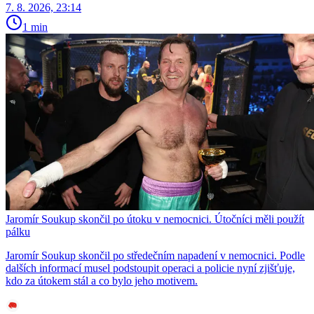
7. 8. 2026, 23:14
1 min
Jaromír Soukup skončil po útoku v nemocnici. Útočníci měli použít
pálku
Jaromír Soukup skončil po středečním napadení v nemocnici. Podle
dalších informací musel podstoupit operaci a policie nyní zjišťuje,
kdo za útokem stál a co bylo jeho motivem.