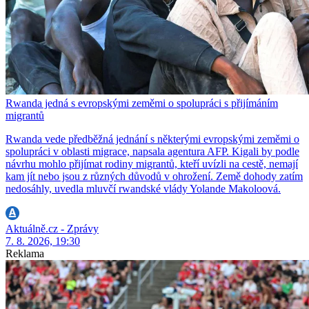
Rwanda jedná s evropskými zeměmi o spolupráci s přijímáním
migrantů
Rwanda vede předběžná jednání s některými evropskými zeměmi o
spolupráci v oblasti migrace, napsala agentura AFP. Kigali by podle
návrhu mohlo přijímat rodiny migrantů, kteří uvízli na cestě, nemají
kam jít nebo jsou z různých důvodů v ohrožení. Země dohody zatím
nedosáhly, uvedla mluvčí rwandské vlády Yolande Makoloová.
Aktuálně.cz - Zprávy
7. 8. 2026, 19:30
Reklama