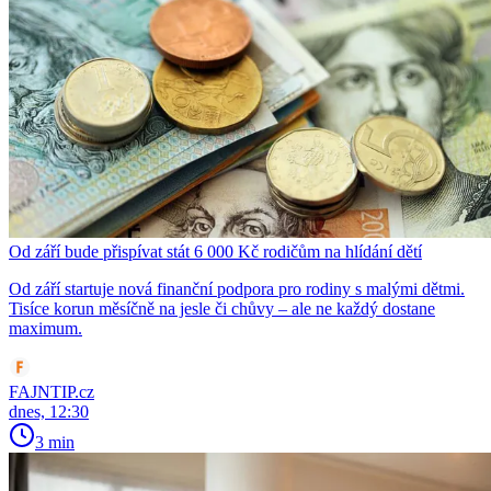
Od září bude přispívat stát 6 000 Kč rodičům na hlídání dětí
Od září startuje nová finanční podpora pro rodiny s malými dětmi.
Tisíce korun měsíčně na jesle či chůvy – ale ne každý dostane
maximum.
FAJNTIP.cz
dnes, 12:30
3 min