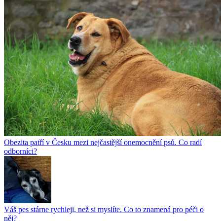
Obezita patří v Česku mezi nejčastější onemocnění psů. Co radí
odborníci?
Váš pes stárne rychleji, než si myslíte. Co to znamená pro péči o
něj?