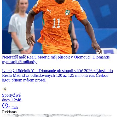
Nejdražší hráč Realu Madrid měl působit v Olomouci. Diomande
nyní stojí tři miliardy.
Ivorský křídelník Yan Diomande přestoupil v létě 2026 z Lipska do
Realu Madrid za odhadovaných 120 až 125 milionů eur. Českou
ligou přitom málem prošel.
SportyŽivě
dnes, 12:48
4 min
Reklama