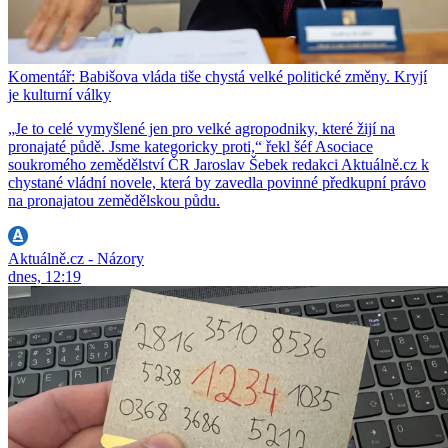
Komentář: Babišova vláda tiše chystá velké politické změny. Kryjí
je kulturní války
„Je to celé vymyšlené jen pro velké agropodniky, které žijí na
pronajaté půdě. Jsme kategoricky proti,“ řekl šéf Asociace
soukromého zemědělství ČR Jaroslav Šebek redakci Aktuálně.cz k
chystané vládní novele, která by zavedla povinné předkupní právo
na pronajatou zemědělskou půdu.
Aktuálně.cz - Názory
dnes, 12:19