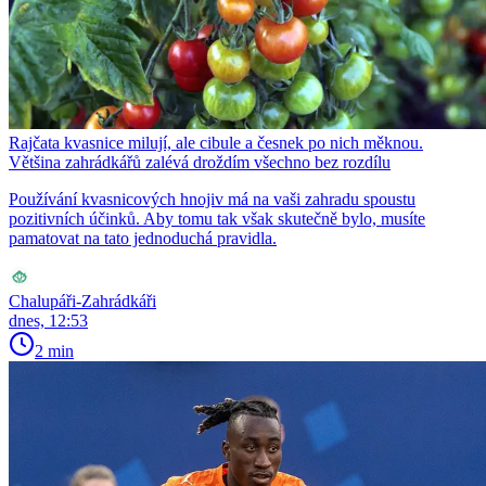
Rajčata kvasnice milují, ale cibule a česnek po nich měknou.
Většina zahrádkářů zalévá droždím všechno bez rozdílu
Používání kvasnicových hnojiv má na vaši zahradu spoustu
pozitivních účinků. Aby tomu tak však skutečně bylo, musíte
pamatovat na tato jednoduchá pravidla.
Chalupáři-Zahrádkáři
dnes, 12:53
2 min