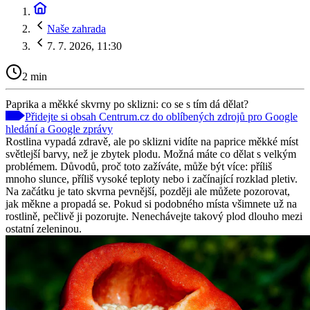
Naše zahrada
7. 7. 2026, 11:30
2 min
Paprika a měkké skvrny po sklizni: co se s tím dá dělat?
Přidejte si obsah Centrum.cz do oblíbených zdrojů pro Google
hledání a Google zprávy
Rostlina vypadá zdravě, ale po sklizni vidíte na paprice měkké míst
světlejší barvy, než je zbytek plodu. Možná máte co dělat s velkým
problémem. Důvodů, proč toto zažíváte, může být více: příliš
mnoho slunce, příliš vysoké teploty nebo i začínající rozklad pletiv.
Na začátku je tato skvrna pevnější, později ale můžete pozorovat,
jak měkne a propadá se. Pokud si podobného místa všimnete už na
rostlině, pečlivě ji pozorujte. Nenechávejte takový plod dlouho mezi
ostatní zeleninou.