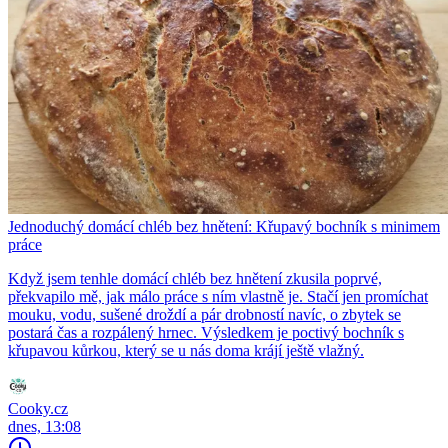
Jednoduchý domácí chléb bez hnětení: Křupavý bochník s minimem
práce
Když jsem tenhle domácí chléb bez hnětení zkusila poprvé,
překvapilo mě, jak málo práce s ním vlastně je. Stačí jen promíchat
mouku, vodu, sušené droždí a pár drobností navíc, o zbytek se
postará čas a rozpálený hrnec. Výsledkem je poctivý bochník s
křupavou kůrkou, který se u nás doma krájí ještě vlažný.
Cooky.cz
dnes, 13:08