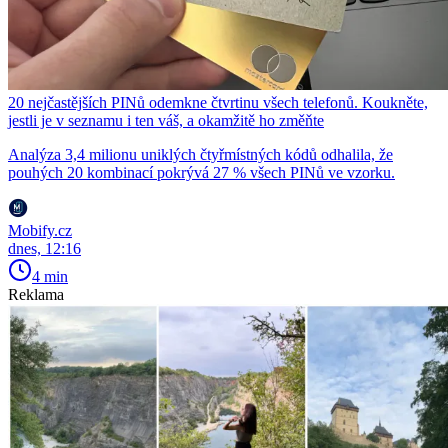
20 nejčastějších PINů odemkne čtvrtinu všech telefonů. Koukněte,
jestli je v seznamu i ten váš, a okamžitě ho změňte
Analýza 3,4 milionu uniklých čtyřmístných kódů odhalila, že
pouhých 20 kombinací pokrývá 27 % všech PINů ve vzorku.
Mobify.cz
dnes, 12:16
4 min
Reklama