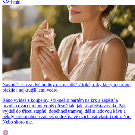
4 min
Navoníš se a za dvě hodiny nic necítíš? 7 triků, díky kterým parfém
přežije i nejkrutjší letní vedro
Ráno vyjdeš z koupelny, stříkneš si parfém na krk a zápěstí a
prvních dvacet minut voníš přesně tak, jak sis představovala. Pak
vyjdeš do třiceti stupňů, doběhneš tramvaj, dáš si ledovou kávu a
někdy kolem oběda začneš podezřívavě očichávat vlastní ruku. Nic.
Nebo skoro nic.