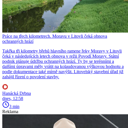
Práce na třech kilometrech. Moravu v Litovli čeká obnova
ochranných hrází
Takřka tři kilometry břehů hlavního ramene řeky Moravy v Litovli
čeká v následujících letech obnova v režii Povodí Moravy. Státní
podnik plánuje údržbu ochranných hrází. Ty by se terénními a
dalšími úpravami měly vrátit na kolaudovanou výškovou hodnotu a
podle dokumentace také mírně navýšit. Litovelský stavební úřad již
zahájil řízení o povolení stavby.
Hanácká Drbna
dnes, 12:58
3 min
Reklama