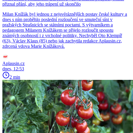
přiznal přání, aby jeho trápení už skončilo
Milan Knížák byl jednou z nejsvéráznějších postav české kultury a
dnes s ním proběhlo poslední rozloučení ve smuteční síni v
pražských Strašnicích se státními poctami. S výtvarníkem a
pedagogem Milanem Knížákem se přijelo rozloučit spoustu
známých osobností i z vrcholné politiky. Nechyběl Oto Klempíř
(63), Václav Klaus (85) nebo jak zachytila redakce Aplausin.cz,
zdrcená vdova Marie Knížáková.
Aplausin.cz
dnes, 12:53
2 min