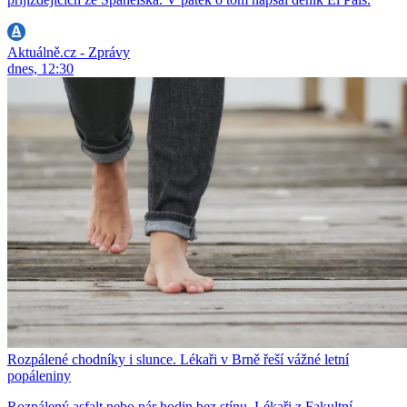
Aktuálně.cz - Zprávy
dnes, 12:30
Rozpálené chodníky i slunce. Lékaři v Brně řeší vážné letní
popáleniny
Rozpálený asfalt nebo pár hodin bez stínu. Lékaři z Fakultní