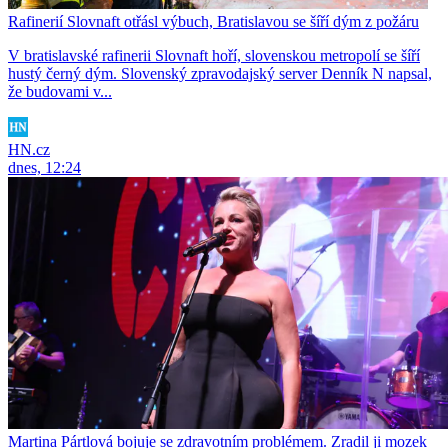
Rafinerií Slovnaft otřásl výbuch, Bratislavou se šíří dým z požáru
V bratislavské rafinerii Slovnaft hoří, slovenskou metropolí se šíří
hustý černý dým. Slovenský zpravodajský server Denník N napsal,
že budovami v...
HN.cz
dnes, 12:24
Martina Pártlová bojuje se zdravotním problémem. Zradil ji mozek