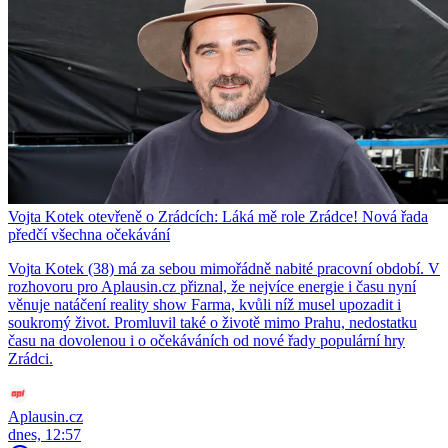
Vojta Kotek otevřeně o Zrádcích: Láká mě role Zrádce! Nová řada
předčí všechna očekávání
Vojta Kotek (38) má za sebou mimořádně nabité pracovní období. V
rozhovoru pro Aplausin.cz přiznal, že nejvíce energie i času nyní
věnuje natáčení reality show Farma, kvůli níž musel upozadit i
soukromý život. Promluvil také o životě mimo Prahu, nedostatku
času na dovolenou i o očekáváních od nové řady populární hry
Zrádci.
Aplausin.cz
dnes, 12:57