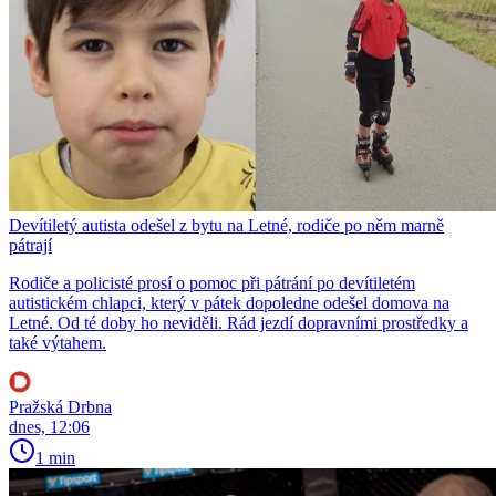
Devítiletý autista odešel z bytu na Letné, rodiče po něm marně
pátrají
Rodiče a policisté prosí o pomoc při pátrání po devítiletém
autistickém chlapci, který v pátek dopoledne odešel domova na
Letné. Od té doby ho neviděli. Rád jezdí dopravními prostředky a
také výtahem.
Pražská Drbna
dnes, 12:06
1 min