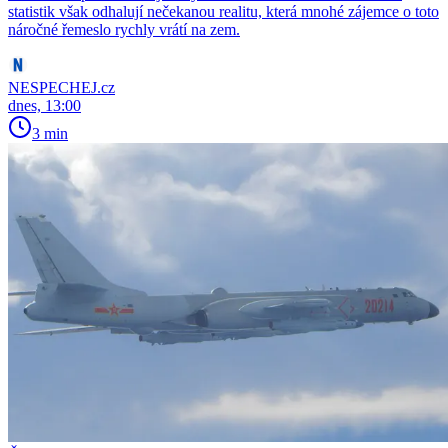
statistik však odhalují nečekanou realitu, která mnohé zájemce o toto
náročné řemeslo rychly vrátí na zem.
NESPECHEJ.cz
dnes, 13:00
3 min