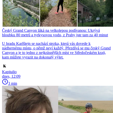
Český Grand Canyon láká na velkolepou podívanou: Ukrývá
hloubku 80 metrů a tyrkysovou vodu, z Prahy jste tam za 40 minut
U hradu Karlštejn se nachází stezka, která vás dovede k
nádhernému místu, o němž neví každý. Přezdívá se mu český Grand
Canyon a je to jedno z nejkrásnějších míst ve Středočeském kraji,
kam můžete vyrazit na dokonalý výlet.
Kapitalio
dnes, 12:09
3 min