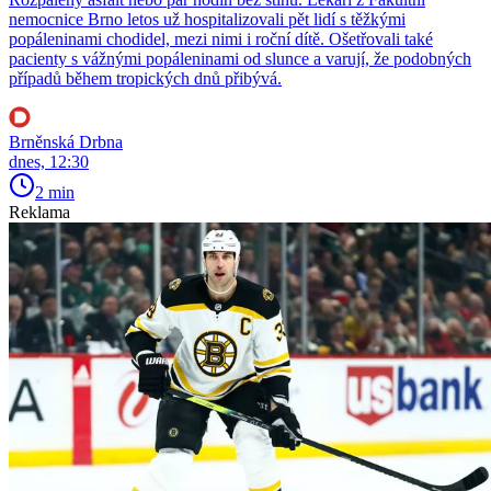
nemocnice Brno letos už hospitalizovali pět lidí s těžkými
popáleninami chodidel, mezi nimi i roční dítě. Ošetřovali také
pacienty s vážnými popáleninami od slunce a varují, že podobných
případů během tropických dnů přibývá.
Brněnská Drbna
dnes, 12:30
2 min
Reklama