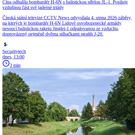
Čína odhalila bombardér H-6N s balistickou střelou JL-1. Posiluje
vzdušnou část své jaderné triády
Čínská státní televize CCTV News odvysílala 4. srpna 2026 záběry,
na kterých je bombardér H-6N Lidové osvobozenecké armády
nesoucí balistickou raketu Jinglei-1 odpalovanou ze vzduchu,
doprovázený nejméně dvěma stíhačkami stealth J-20.
Securitytech
dnes, 13:00
3 min