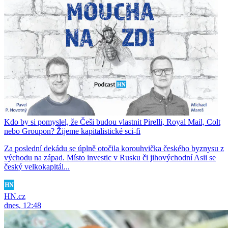
Kdo by si pomyslel, že Češi budou vlastnit Pirelli, Royal Mail, Colt
nebo Groupon? Žijeme kapitalistické sci-fi
Za poslední dekádu se úplně otočila korouhvička českého byznysu z
východu na západ. Místo investic v Rusku či jihovýchodní Asii se
český velkokapitál...
HN.cz
dnes, 12:48