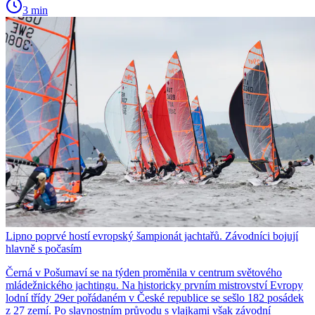
3 min
Lipno poprvé hostí evropský šampionát jachtařů. Závodníci bojují
hlavně s počasím
Černá v Pošumaví se na týden proměnila v centrum světového
mládežnického jachtingu. Na historicky prvním mistrovství Evropy
lodní třídy 29er pořádaném v České republice se sešlo 182 posádek
z 27 zemí. Po slavnostním průvodu s vlajkami však závodní