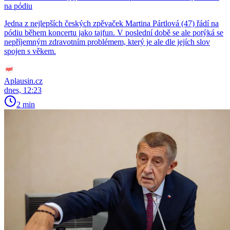
na pódiu
Jedna z nejlepších českých zpěvaček Martina Pártlová (47) řádí na
pódiu během koncertu jako tajfun. V poslední době se ale potýká se
nepříjemným zdravotním problémem, který je ale dle jejích slov
spojen s věkem.
Aplausin.cz
dnes, 12:23
2 min