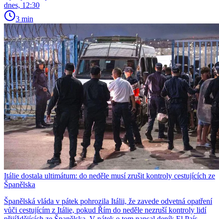
dnes, 12:30
3 min
Itálie dostala ultimátum: do neděle musí zrušit kontroly cestujících ze
Španělska
Španělská vláda v pátek pohrozila Itálii, že zavede odvetná opatření
vůči cestujícím z Itálie, pokud Řím do neděle nezruší kontroly lidí
přijíždějících ze Španělska. V pátek o tom napsal deník El País.