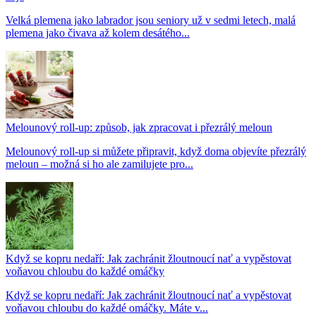
Velká plemena jako labrador jsou seniory už v sedmi letech, malá
plemena jako čivava až kolem desátého...
Melounový roll-up: způsob, jak zpracovat i přezrálý meloun
Melounový roll-up si můžete připravit, když doma objevíte přezrálý
meloun – možná si ho ale zamilujete pro...
Když se kopru nedaří: Jak zachránit žloutnoucí nať a vypěstovat
voňavou chloubu do každé omáčky
Když se kopru nedaří: Jak zachránit žloutnoucí nať a vypěstovat
voňavou chloubu do každé omáčky. Máte v...