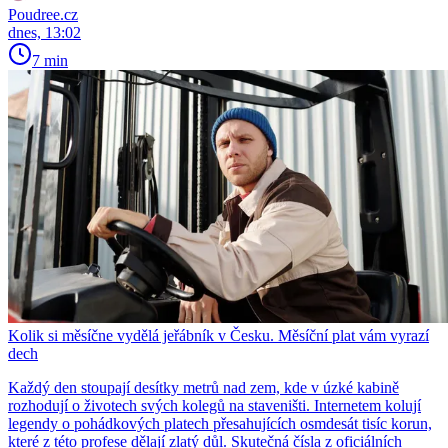
Poudree.cz
dnes, 13:02
7 min
Kolik si měsíčne vydělá jeřábník v Česku. Měsíční plat vám vyrazí
dech
Každý den stoupají desítky metrů nad zem, kde v úzké kabině
rozhodují o životech svých kolegů na staveništi. Internetem kolují
legendy o pohádkových platech přesahujících osmdesát tisíc korun,
které z této profese dělají zlatý důl. Skutečná čísla z oficiálních