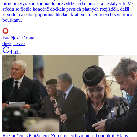
program výrazně zpomalilo nezvykle horké počasí a nestálý vítr. Ve
středu se flotila konečně dočkala prvních platných rozjížděk, další
závodění ale dál připomíná hledání krátkých oken mezi bezvětřím a
bouřkami.
Budějcká Drbna
dnes, 12:56
4 min
Rozloučení s Knížákem: Zdrcenou vdovu museli podpírat, Klaus