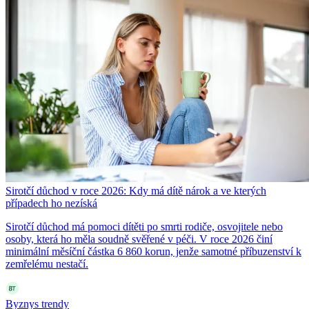
Sirotčí důchod v roce 2026: Kdy má dítě nárok a ve kterých
případech ho nezíská
Sirotčí důchod má pomoci dítěti po smrti rodiče, osvojitele nebo
osoby, která ho měla soudně svěřené v péči. V roce 2026 činí
minimální měsíční částka 6 860 korun, jenže samotné příbuzenství k
zemřelému nestačí.
Byznys trendy