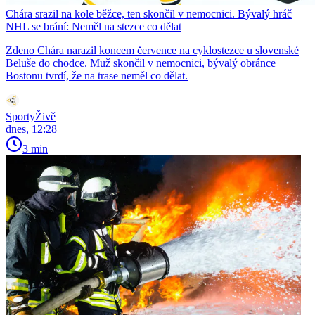
Chára srazil na kole běžce, ten skončil v nemocnici. Bývalý hráč
NHL se brání: Neměl na stezce co dělat
Zdeno Chára narazil koncem července na cyklostezce u slovenské
Beluše do chodce. Muž skončil v nemocnici, bývalý obránce
Bostonu tvrdí, že na trase neměl co dělat.
SportyŽivě
dnes, 12:28
3 min