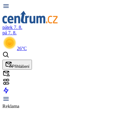
pátek 7. 8.
pá 7. 8.
26°C
Přihlášení
Reklama