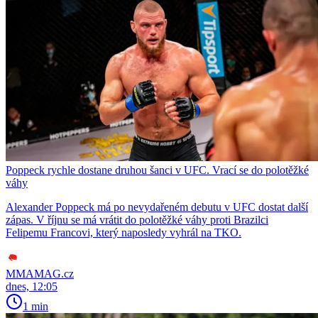
Poppeck rychle dostane druhou šanci v UFC. Vrací se do polotěžké
váhy
Alexander Poppeck má po nevydařeném debutu v UFC dostat další
zápas. V říjnu se má vrátit do polotěžké váhy proti Brazilci
Felipemu Francovi, který naposledy vyhrál na TKO.
MMAMAG.cz
dnes, 12:05
1 min