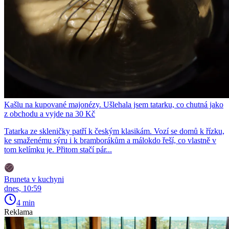
Kašlu na kupované majonézy. Ušlehala jsem tatarku, co chutná jako
z obchodu a vyjde na 30 Kč
Tatarka ze skleničky patří k českým klasikám. Vozí se domů k řízku,
ke smaženému sýru i k bramborákům a málokdo řeší, co vlastně v
tom kelímku je. Přitom stačí pár...
Bruneta v kuchyni
dnes, 10:59
4 min
Reklama