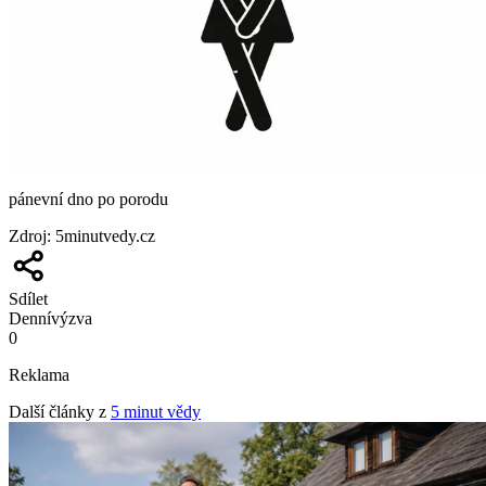
pánevní dno po porodu
Zdroj
:
5minutvedy.cz
Sdílet
Denní
výzva
0
Reklama
Další články z
5 minut vědy