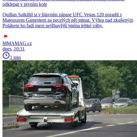
odklepat v prvním kole
Quillan Salkilld si v hlavním zápase UFC Vegas 120 poradil s
Mateuszem Gamrotem za necelých pět minut. Výhra nad zkušeným
Polákem ho řadí mezi nejžhavější jména lehké váhy.
MMAMAG.cz
dnes, 10:31
1 min