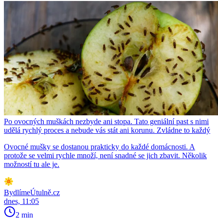
Po ovocných muškách nezbyde ani stopa. Tato geniální past s nimi
udělá rychlý proces a nebude vás stát ani korunu. Zvládne to každý
Ovocné mušky se dostanou prakticky do každé domácnosti. A
protože se velmi rychle množí, není snadné se jich zbavit. Několik
možností tu ale je.
BydlímeÚtulně.cz
dnes, 11:05
2 min