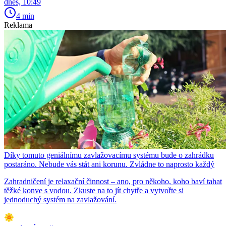
dnes, 10:49
4 min
Reklama
Díky tomuto geniálnímu zavlažovacímu systému bude o zahrádku
postaráno. Nebude vás stát ani korunu. Zvládne to naprosto každý
Zahradničení je relaxační činnost – ano, pro někoho, koho baví tahat
těžké konve s vodou. Zkuste na to jít chytře a vytvořte si
jednoduchý systém na zavlažování.