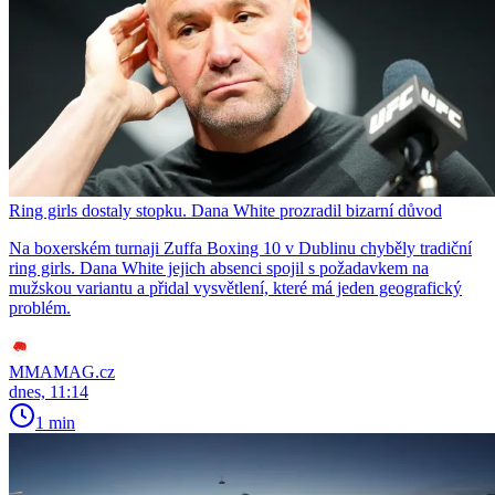
Ring girls dostaly stopku. Dana White prozradil bizarní důvod
Na boxerském turnaji Zuffa Boxing 10 v Dublinu chyběly tradiční
ring girls. Dana White jejich absenci spojil s požadavkem na
mužskou variantu a přidal vysvětlení, které má jeden geografický
problém.
MMAMAG.cz
dnes, 11:14
1 min