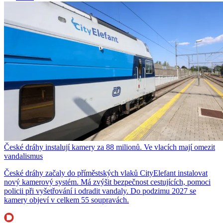
České dráhy instalují kamery za 88 milionů. Ve vlacích mají omezit
vandalismus
České dráhy začaly do příměstských vlaků CityElefant instalovat
nový kamerový systém. Má zvýšit bezpečnost cestujících, pomoci
policii při vyšetřování i odradit vandaly. Do podzimu 2027 se
kamery objeví v celkem 55 soupravách.