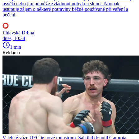
osvěží nebo jim pomůže zvládnout pobyt na slunci. Naopak
ustupuje zájem o některé potraviny běžně používané při vaření a
pečení.
Jihlavská Drbna
dnes, 10:34
1 min
Reklama
V lehké váze UFC je nové monstrum. Salkilld donutil Gamrota