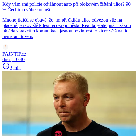
Kdy vám smí policie odtáhnout auto při blokovém čištění ulice? 90
% Čechů to vůbec netuší
Mnoho řidičů se obává, že jim při úklidu ulice odvezou vůz na
placené parkoviště kdesi na okraji města. Realita je ale jiná – zákon
ukládá správcům komunikací jasnou povinnost, o které většina lidí
nemá ani tušení.
FAJNTIP.cz
dnes, 10:30
3 min