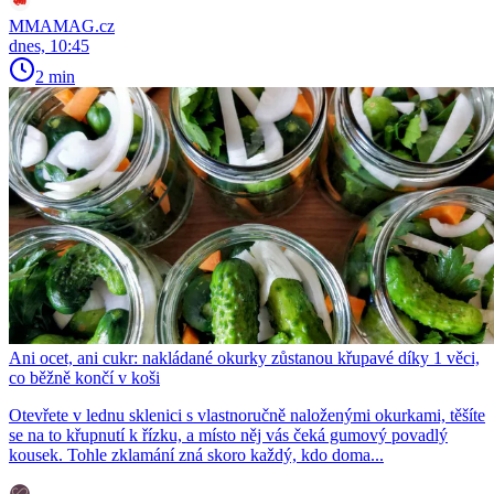
MMAMAG.cz
dnes, 10:45
2 min
Ani ocet, ani cukr: nakládané okurky zůstanou křupavé díky 1 věci,
co běžně končí v koši
Otevřete v lednu sklenici s vlastnoručně naloženými okurkami, těšíte
se na to křupnutí k řízku, a místo něj vás čeká gumový povadlý
kousek. Tohle zklamání zná skoro každý, kdo doma...