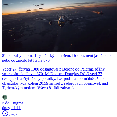
81 lidí zahynulo nad Tyrhénským mořem. Dodnes není jasné, kdo
nebo co zničilo let Itavia 870
Večer 27. června 1980 odstartoval z Boloně do Palerma běžný
vnitrostátní let Itavia 870. McDonnell Douglas DC-9 vezl 77
cestujících a čtyři členy posádky. Let probíhal normálně až do
okamžiku, kdy kolem 20:59 zmizel z radarových obrazovek nad
Tyrhénským mořem. Všech 81 lidí zahynulo.
Kód Enigma
dnes, 11:11
7 min