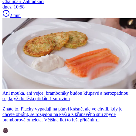
Chalupáři-Zahrádkáři
dnes, 10:58
2 min
Ani mouka, ani vejce: bramboráky budou křupavé a nerozpadnou
se, když do těsta přidáte 1 surovinu
Znáte to. Placky vypadají na pánvi krásně, ale ve chvíli, kdy je
chcete obrátit, se rozjedou na kaši a z křupavého snu zbyde
bramborová omeleta. Většina lidí to řeší přidáním...