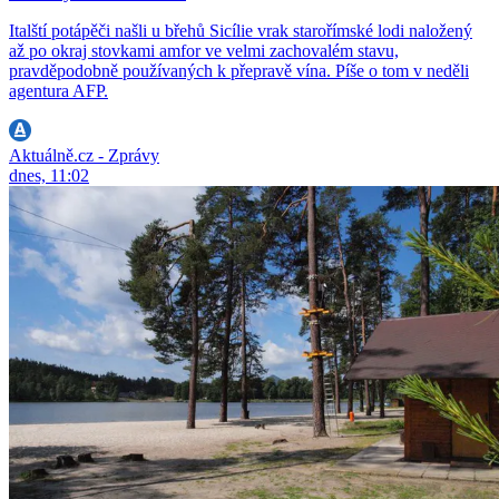
Italští potápěči našli u břehů Sicílie vrak starořímské lodi naložený
až po okraj stovkami amfor ve velmi zachovalém stavu,
pravděpodobně používaných k přepravě vína. Píše o tom v neděli
agentura AFP.
Aktuálně.cz - Zprávy
dnes, 11:02