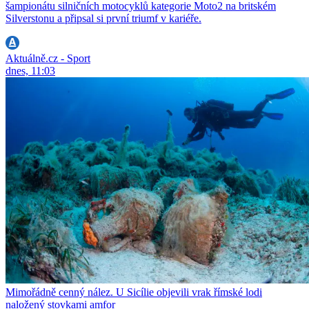
šampionátu silničních motocyklů kategorie Moto2 na britském
Silverstonu a připsal si první triumf v kariéře.
Aktuálně.cz - Sport
dnes, 11:03
Mimořádně cenný nález. U Sicílie objevili vrak římské lodi
naložený stovkami amfor