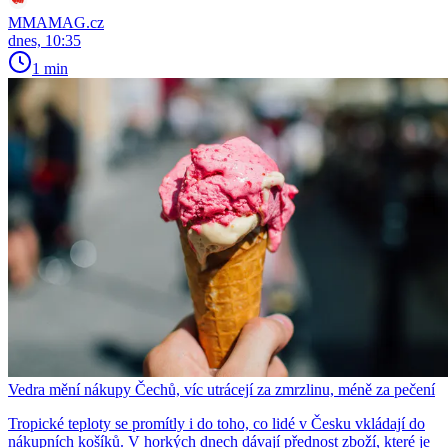
MMAMAG.cz
dnes, 10:35
1 min
Vedra mění nákupy Čechů, víc utrácejí za zmrzlinu, méně za pečení
Tropické teploty se promítly i do toho, co lidé v Česku vkládají do
nákupních košíků. V horkých dnech dávají přednost zboží, které je