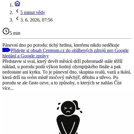
5 minut vědy
3. 6. 2026, 07:56
5 min
Pánevní dno po porodu: tichý hrdina, kterému nikdo neděkuje
Přidejte si obsah Centrum.cz do oblíbených zdrojů pro Google
hledání a Google zprávy
Představte si sval, který devět měsíců drží pohromadě stále těžší
náklad, u porodu podá výkon hodný olympijského finále a pak
nedostane ani kytku. To je pánevní dno, skupina svalů, vazů a tkání,
která drží na svém místě močový měchýř, dělohu a střevo. Po
porodu se ale často ozve, a to způsoby, o kterých se nahlas Číst
více...