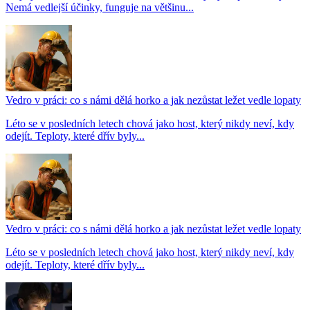
Nemá vedlejší účinky, funguje na většinu...
Vedro v práci: co s námi dělá horko a jak nezůstat ležet vedle lopaty
Léto se v posledních letech chová jako host, který nikdy neví, kdy
odejít. Teploty, které dřív byly...
Vedro v práci: co s námi dělá horko a jak nezůstat ležet vedle lopaty
Léto se v posledních letech chová jako host, který nikdy neví, kdy
odejít. Teploty, které dřív byly...