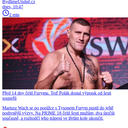
BydlímeÚtulně.cz
dnes, 10:47
2 min
Před 14 dny čelil Furymu. Teď Polák dostal výprask od šesti
soupeřů
Mariusz Wach se po porážce s Tysonem Furym pustil do ještě
podivnější výzvy. Na PRIME 18 čelil šesti mužům, dva útočili
současně, a rozhodčí jeho trápení ve třetím kole ukončil.