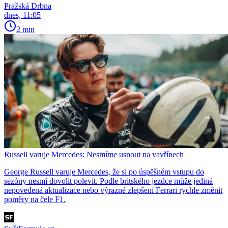
Pražská Drbna
dnes, 11:05
2 min
Russell varuje Mercedes: Nesmíme usnout na vavřínech
George Russell varuje Mercedes, že si po úspěšném vstupu do
sezóny nesmí dovolit polevit. Podle britského jezdce může jediná
nepovedená aktualizace nebo výrazné zlepšení Ferrari rychle změnit
poměry na čele F1.