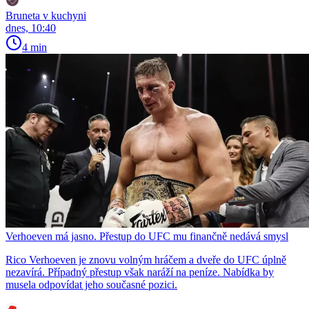
Bruneta v kuchyni
dnes, 10:40
4 min
Verhoeven má jasno. Přestup do UFC mu finančně nedává smysl
Rico Verhoeven je znovu volným hráčem a dveře do UFC úplně
nezavírá. Případný přestup však naráží na peníze. Nabídka by
musela odpovídat jeho současné pozici.