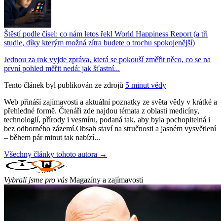
Štěstí podle čísel: co nám letos řekl World Happiness Report (a tři
studie, díky kterým možná zítra budete o trochu spokojenější)
Jednou za rok vyjde zpráva, která se pokouší změřit něco, co se na
první pohled měřit nedá: jak šťastní...
Tento článek byl publikován ze zdrojů
5 minut vědy
Web přináší zajímavosti a aktuální poznatky ze světa vědy v krátké a
přehledné formě. Čtenáři zde najdou témata z oblasti medicíny,
technologií, přírody i vesmíru, podaná tak, aby byla pochopitelná i
bez odborného zázemí.Obsah staví na stručnosti a jasném vysvětlení
– během pár minut tak nabízí...
Všechny články tohoto autora →
Vybrali jsme pro vás
Magazíny a zajímavosti