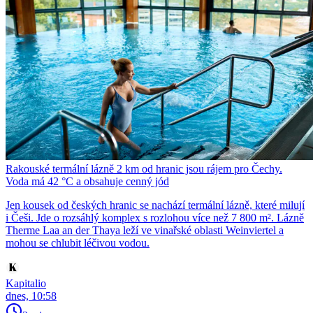
Rakouské termální lázně 2 km od hranic jsou rájem pro Čechy.
Voda má 42 °C a obsahuje cenný jód
Jen kousek od českých hranic se nachází termální lázně, které milují
i Češi. Jde o rozsáhlý komplex s rozlohou více než 7 800 m². Lázně
Therme Laa an der Thaya leží ve vinařské oblasti Weinviertel a
mohou se chlubit léčivou vodou.
Kapitalio
dnes, 10:58