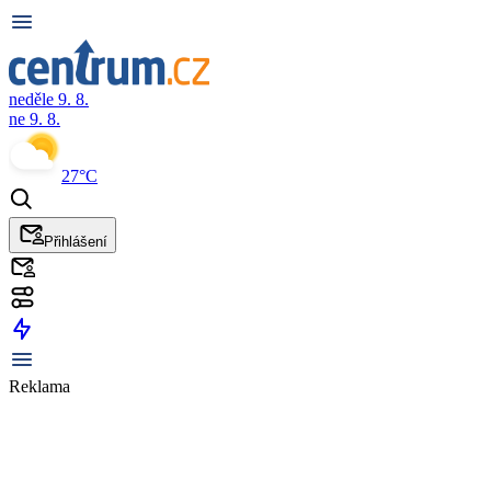
neděle 9. 8.
ne 9. 8.
27°C
Přihlášení
Reklama