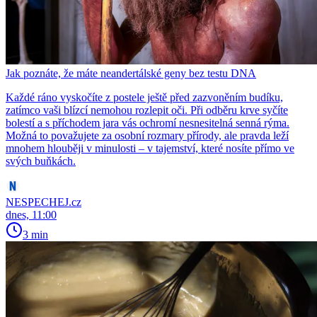
Jak poznáte, že máte neandertálské geny bez testu DNA
Každé ráno vyskočíte z postele ještě před zazvoněním budíku,
zatímco vaši blízcí nemohou rozlepit oči. Při odběru krve syčíte
bolestí a s příchodem jara vás ochromí nesnesitelná senná rýma.
Možná to považujete za osobní rozmary přírody, ale pravda leží
mnohem hlouběji v minulosti – v tajemství, které nosíte přímo ve
svých buňkách.
NESPECHEJ.cz
dnes, 11:00
3 min