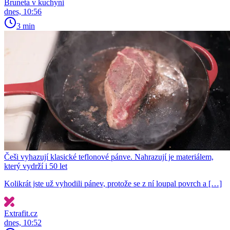
Bruneta v kuchyni
dnes, 10:56
3 min
Češi vyhazují klasické teflonové pánve. Nahrazují je materiálem,
který vydrží i 50 let
Kolikrát jste už vyhodili pánev, protože se z ní loupal povrch a […]
Extrafit.cz
dnes, 10:52