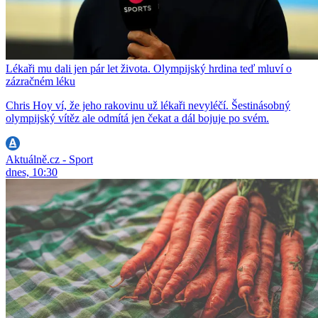
Lékaři mu dali jen pár let života. Olympijský hrdina teď mluví o
zázračném léku
Chris Hoy ví, že jeho rakovinu už lékaři nevyléčí. Šestinásobný
olympijský vítěz ale odmítá jen čekat a dál bojuje po svém.
Aktuálně.cz - Sport
dnes, 10:30