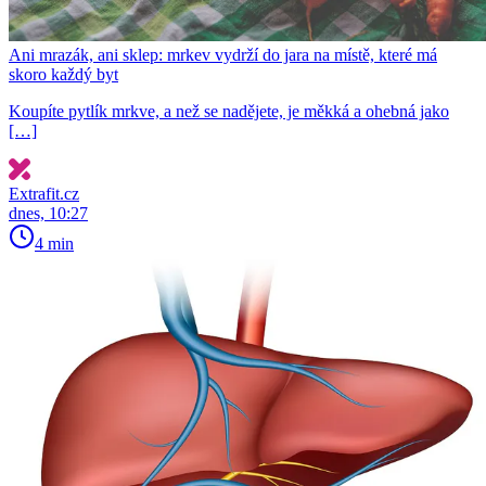
Ani mrazák, ani sklep: mrkev vydrží do jara na místě, které má
skoro každý byt
Koupíte pytlík mrkve, a než se nadějete, je měkká a ohebná jako
[…]
Extrafit.cz
dnes, 10:27
4 min