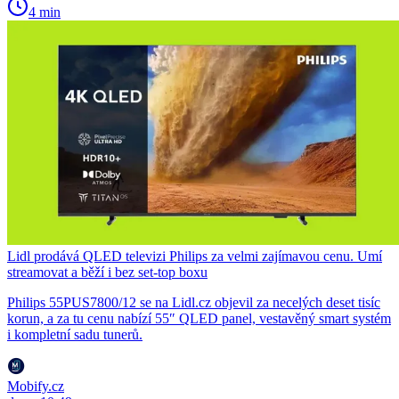
4 min
Lidl prodává QLED televizi Philips za velmi zajímavou cenu. Umí
streamovat a běží i bez set-top boxu
Philips 55PUS7800/12 se na Lidl.cz objevil za necelých deset tisíc
korun, a za tu cenu nabízí 55″ QLED panel, vestavěný smart systém
i kompletní sadu tunerů.
Mobify.cz