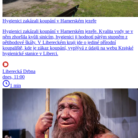
Hygienici zakázali koupání v Hamerském jezeře
Hygienici zakázali koupání v Hamerském jezeře. Kvalita vody se v
něm zhoršila kvůli sinicím, hygienici ji hodnotí pátým stupněm z
pětibodové škály. V Libereckém kraji jde o jediné přírodní
koupaliště, kde je zákaz koupání, vyplývá z údajů na webu Krajské
hygienické stanice v Liberci.
Liberecká Drbna
dnes, 11:00
1 min