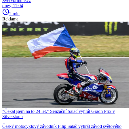
SvětFormule.cz
dnes, 11:04
2 min
Reklama
"Čekal jsem na to 24 let." Senzační Salač vyhrál Gradn Prix v
Silverstonu
Český motocyklový závodník Filip Salač vyhrál závod světového