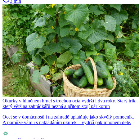
3 min
Okurky v hliněném hrnci s trochou octa vydrží i dva roky. Starý trik,
který většina zahrádkářů nezná a přitom stojí pár korun
Ocet se v domácnosti i na zahradě uplatňuje jako skvělý pomocník.
A pomůže vám i s nakládáním okurek – vydrží pak mnohem déle.