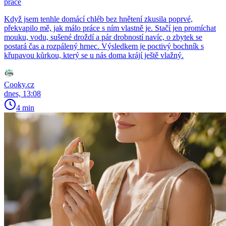
práce
Když jsem tenhle domácí chléb bez hnětení zkusila poprvé,
překvapilo mě, jak málo práce s ním vlastně je. Stačí jen promíchat
mouku, vodu, sušené droždí a pár drobností navíc, o zbytek se
postará čas a rozpálený hrnec. Výsledkem je poctivý bochník s
křupavou kůrkou, který se u nás doma krájí ještě vlažný.
Cooky.cz
dnes, 13:08
4 min