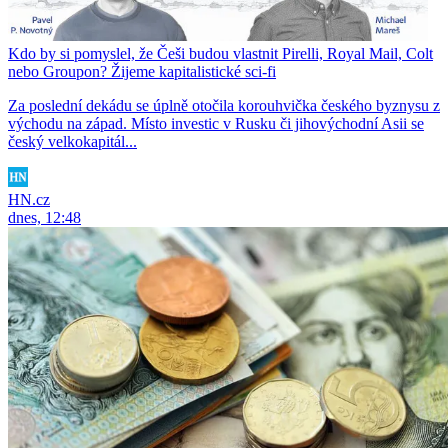
Kdo by si pomyslel, že Češi budou vlastnit Pirelli, Royal Mail, Colt
nebo Groupon? Žijeme kapitalistické sci-fi
Za poslední dekádu se úplně otočila korouhvička českého byznysu z
východu na západ. Místo investic v Rusku či jihovýchodní Asii se
český velkokapitál...
HN.cz
dnes, 12:48