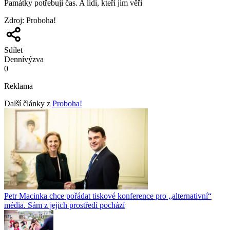
Památky potřebují čas. A lidi, kteří jim věří
Zdroj
:
Proboha!
Sdílet
Denní
výzva
0
Reklama
Další články z
Proboha!
Petr Macinka chce pořádat tiskové konference pro „alternativní“
média. Sám z jejich prostředí pochází