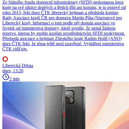
Ze Státního fondu dopravní infrastruktury (SFDI) nedostanou letos
kraje na své silnice druhých a třetích tříd ani korunu, je to poprvé od
roku 2015, řekl dnes ČTK liberecký hejtman a předseda komise
Rady Asociace krajů ČR pro dopravu Martin Půta (Starostové pro
Liberecký kraj). Informaci o tom podle něj dostala asociace ve
čtvrtek od ministerstva dopravy, které uvedlo, že nemá žádnou
rezervu, kterou by mohlo krajům prostřednictvím SFDI poskytnout.
Předseda asociace a hejtman Zlínského kraje Radim Holiš (ANO)
dnes ČTK řekl, že téma ještě není uzavřené. Vyjádření ministerstva
ČTK zjišťuje.
Liberecká Drbna
dnes, 13:20
2 min