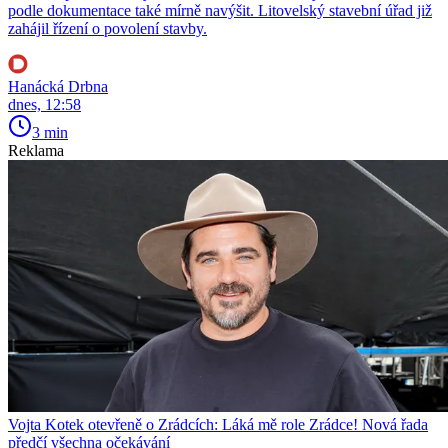
podle dokumentace také mírně navýšit. Litovelský stavební úřad již
zahájil řízení o povolení stavby.
Hanácká Drbna
dnes, 12:58
3 min
Reklama
Vojta Kotek otevřeně o Zrádcích: Láká mě role Zrádce! Nová řada
předčí všechna očekávání