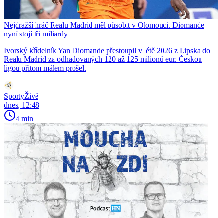
Nejdražší hráč Realu Madrid měl působit v Olomouci. Diomande
nyní stojí tři miliardy.
Ivorský křídelník Yan Diomande přestoupil v létě 2026 z Lipska do
Realu Madrid za odhadovaných 120 až 125 milionů eur. Českou
ligou přitom málem prošel.
SportyŽivě
dnes, 12:48
4 min