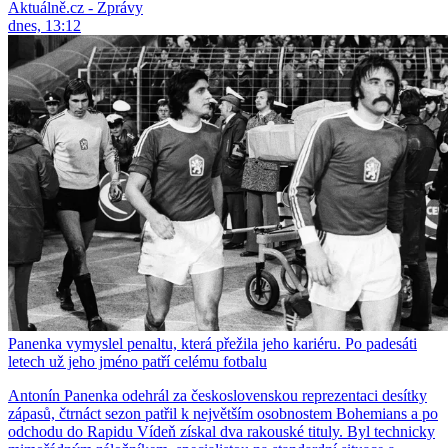
Aktuálně.cz - Zprávy
dnes, 13:12
Panenka vymyslel penaltu, která přežila jeho kariéru. Po padesáti
letech už jeho jméno patří celému fotbalu
Antonín Panenka odehrál za československou reprezentaci desítky
zápasů, čtrnáct sezon patřil k největším osobnostem Bohemians a po
odchodu do Rapidu Vídeň získal dva rakouské tituly. Byl technicky