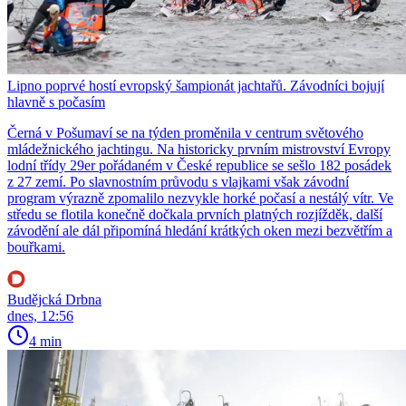
Lipno poprvé hostí evropský šampionát jachtařů. Závodníci bojují
hlavně s počasím
Černá v Pošumaví se na týden proměnila v centrum světového
mládežnického jachtingu. Na historicky prvním mistrovství Evropy
lodní třídy 29er pořádaném v České republice se sešlo 182 posádek
z 27 zemí. Po slavnostním průvodu s vlajkami však závodní
program výrazně zpomalilo nezvykle horké počasí a nestálý vítr. Ve
středu se flotila konečně dočkala prvních platných rozjížděk, další
závodění ale dál připomíná hledání krátkých oken mezi bezvětřím a
bouřkami.
Budějcká Drbna
dnes, 12:56
4 min