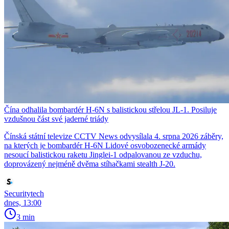
Čína odhalila bombardér H-6N s balistickou střelou JL-1. Posiluje
vzdušnou část své jaderné triády
Čínská státní televize CCTV News odvysílala 4. srpna 2026 záběry,
na kterých je bombardér H-6N Lidové osvobozenecké armády
nesoucí balistickou raketu Jinglei-1 odpalovanou ze vzduchu,
doprovázený nejméně dvěma stíhačkami stealth J-20.
Securitytech
dnes, 13:00
3 min