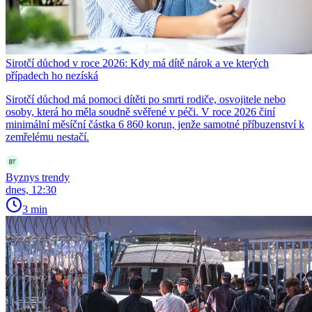
Sirotčí důchod v roce 2026: Kdy má dítě nárok a ve kterých
případech ho nezíská
Sirotčí důchod má pomoci dítěti po smrti rodiče, osvojitele nebo
osoby, která ho měla soudně svěřené v péči. V roce 2026 činí
minimální měsíční částka 6 860 korun, jenže samotné příbuzenství k
zemřelému nestačí.
Byznys trendy
dnes, 12:30
3 min