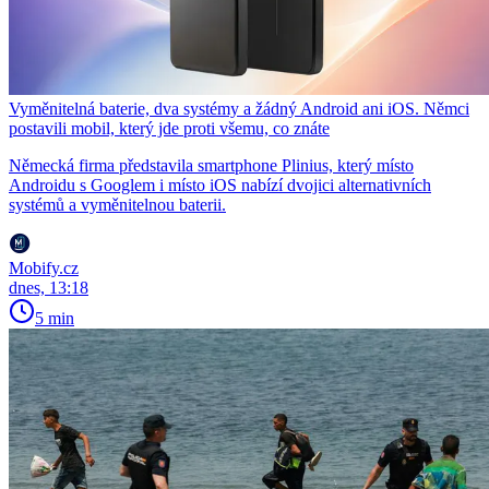
Vyměnitelná baterie, dva systémy a žádný Android ani iOS. Němci
postavili mobil, který jde proti všemu, co znáte
Německá firma představila smartphone Plinius, který místo
Androidu s Googlem i místo iOS nabízí dvojici alternativních
systémů a vyměnitelnou baterii.
Mobify.cz
dnes, 13:18
5 min