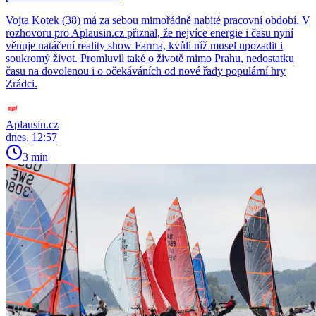
Vojta Kotek (38) má za sebou mimořádně nabité pracovní období. V
rozhovoru pro Aplausin.cz přiznal, že nejvíce energie i času nyní
věnuje natáčení reality show Farma, kvůli níž musel upozadit i
soukromý život. Promluvil také o životě mimo Prahu, nedostatku
času na dovolenou i o očekáváních od nové řady populární hry
Zrádci.
Aplausin.cz
dnes, 12:57
3 min