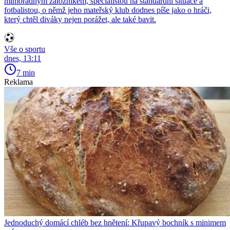
mimořádným záložníkem, specialistou na standardní situace a
fotbalistou, o němž jeho mateřský klub dodnes píše jako o hráči,
který chtěl diváky nejen porážet, ale také bavit.
Vše o sportu
dnes, 13:11
7 min
Reklama
Jednoduchý domácí chléb bez hnětení: Křupavý bochník s minimem