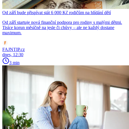
Od září bude přispívat stát 6 000 Kč rodičům na hlídání dětí
Od září startuje nová finanční podpora pro rodiny s malými dětmi.
Tisíce korun měsíčně na jesle či chůvy – ale ne každý dostane
maximum.
FAJNTIP.cz
dnes, 12:30
3 min