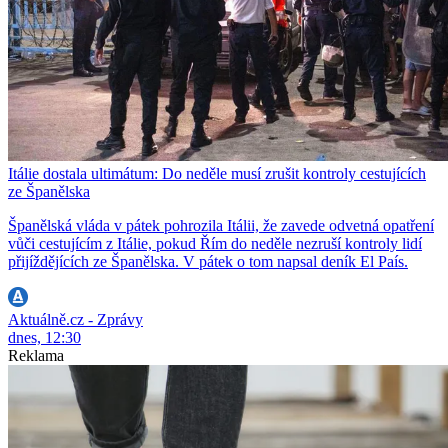
Itálie dostala ultimátum: Do neděle musí zrušit kontroly cestujících
ze Španělska
Španělská vláda v pátek pohrozila Itálii, že zavede odvetná opatření
vůči cestujícím z Itálie, pokud Řím do neděle nezruší kontroly lidí
přijíždějících ze Španělska. V pátek o tom napsal deník El País.
Aktuálně.cz - Zprávy
dnes, 12:30
Reklama