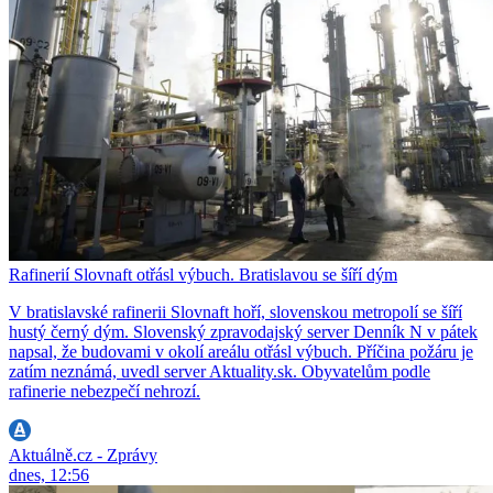
Rafinerií Slovnaft otřásl výbuch. Bratislavou se šíří dým
V bratislavské rafinerii Slovnaft hoří, slovenskou metropolí se šíří
hustý černý dým. Slovenský zpravodajský server Denník N v pátek
napsal, že budovami v okolí areálu otřásl výbuch. Příčina požáru je
zatím neznámá, uvedl server Aktuality.sk. Obyvatelům podle
rafinerie nebezpečí nehrozí.
Aktuálně.cz - Zprávy
dnes, 12:56