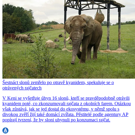
Šestnáct slonů zemřelo po otravě kyanidem, spekuluje se o
otrávených rajčatech
V Keni se vyšetřuje úhyn 16 slonů, kteří se pravděpodobně otrávili
kyanidem poté, co zkonzumovali rajčata z okolních farem. Otázkou
však zůstává, jak se jed dostal do ekosystému, v němž spolu s
divokou zvěří žijí také domácí zvířata. Pěstitelé podle agentury AP
popírají tvrzení, že by sloni uhynuli po konzumaci rajčat.