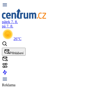
pátek 7. 8.
pá 7. 8.
26°C
Přihlášení
Reklama