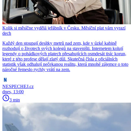
Kolik si měsíčne vydělá jeřábník v Česku. Měsíční plat vám vyrazí
dech
Každý den stoupají desítky metrů nad zem, kde v úzké kabině
rozhodují o životech svých kolegů na staveništi. Internetem kolují
legendy o pohádkových platech přesahujících osmdesát tisíc korun,
které z této profese dělají zlatý důl. Skutečná čísla z oficiálních
statistik však odhalují nečekanou realitu, která mnohé zájemce o toto
náročné řemeslo rychly vrátí na zem.
NESPECHEJ.cz
dnes, 13:00
3 min