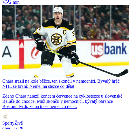
2 min
Chára srazil na kole běžce, ten skončil v nemocnici. Bývalý hráč
NHL se brání: Neměl na stezce co dělat
Zdeno Chára narazil koncem července na cyklostezce u slovenské
Beluše do chodce. Muž skončil v nemocnici, bývalý obránce
Bostonu tvrdí, že na trase neměl co dělat.
SportyŽivě
dnes, 12:28