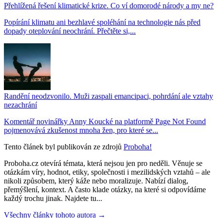
Přehlížená řešení klimatické krize. Co ví domorodé národy a my ne?
Popírání klimatu ani bezhlavé spoléhání na technologie nás před
dopady oteplování neochrání. Přečtěte si,...
Randění neodzvonilo. Muži zaspali emancipaci, pohrdání ale vztahy
nezachrání
Komentář novinářky Anny Koucké na platformě Page Not Found
pojmenovává zkušenost mnoha žen, pro které se...
Tento článek byl publikován ze zdrojů
Proboha!
Proboha.cz otevírá témata, která nejsou jen pro neděli. Věnuje se
otázkám víry, hodnot, etiky, společnosti i mezilidských vztahů – ale
nikoli způsobem, který káže nebo moralizuje. Nabízí dialog,
přemýšlení, kontext. A často klade otázky, na které si odpovídáme
každý trochu jinak. Najdete tu...
Všechny články tohoto autora →