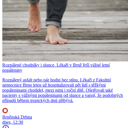
Rozpálené chodníky i slunce. Lékaři v Brně řeší vážné letní
popáleniny
Rozpálený asfalt nebo pár hodin bez stínu. Lékaři z Fakultní
nemocnice Brno letos už hospitalizovali pět lidí s těžkými
popáleninami chodidel, mezi nimi i roční dítě. Ošetřovali také
pacienty s vážnými popáleninami od slunce a varují, že podobných
případů během tropických dnů přibývá.
Brněnská Drbna
dnes, 12:30