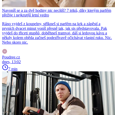
Navoníš se a za dvě hodiny nic necítíš? 7 triků, díky kterým parfém
přežije i nejkrutjší letní vedro
Ráno vyjdeš z koupelny, stříkneš si parfém na krk a zápěstí a
prvních dvacet minut voníš přesně tak, jak sis představovala. Pak
vyjdeš do třiceti stupňů, doběhneš tramvaj, dáš si ledovou kávu a
někdy kolem oběda začneš podezřívavě očichávat vlastní ruku. Nic.
Nebo skoro nic.
Poudree.cz
dnes, 13:02
7 min