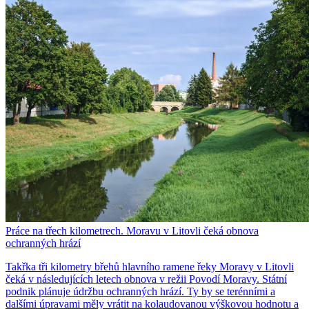
Práce na třech kilometrech. Moravu v Litovli čeká obnova
ochranných hrází
Takřka tři kilometry břehů hlavního ramene řeky Moravy v Litovli
čeká v následujících letech obnova v režii Povodí Moravy. Státní
podnik plánuje údržbu ochranných hrází. Ty by se terénními a
dalšími úpravami měly vrátit na kolaudovanou výškovou hodnotu a