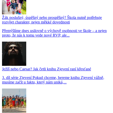
Žák poslušný, úspěšný nebo prospěšný? Škola nutně potřebuje
rozvíjet charakter, nejen měkké dovednosti
Přemýšlíme dnes usilovně o výchově osobnosti ve škole – a nejen
proto, že nás k tomu vede nové RVP, ale...
Ježíš nebo Caesar? Jak četli knihu Zjevení raní křesťané
3. díl série Zjevení Pokud chceme, bereme knihu Zjevení vážně,
musíme začít u faktu, který nám uniká,...