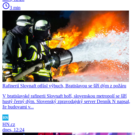
3 min
Rafinerií Slovnaft otřásl výbuch, Bratislavou se šíří dým z požáru
V bratislavské rafinerii Slovnaft hoří, slovenskou metropolí se šíří
hustý černý dým. Slovenský zpravodajský server Denník N napsal,
že budovami v...
HN.cz
dnes, 12:24