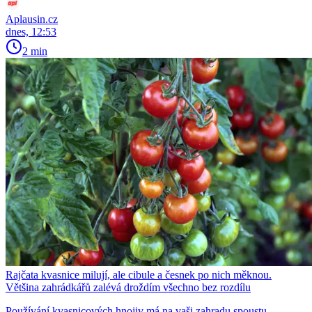
Aplausin.cz
dnes, 12:53
2 min
Rajčata kvasnice milují, ale cibule a česnek po nich měknou.
Většina zahrádkářů zalévá droždím všechno bez rozdílu
Používání kvasnicových hnojiv má na vaši zahradu spoustu