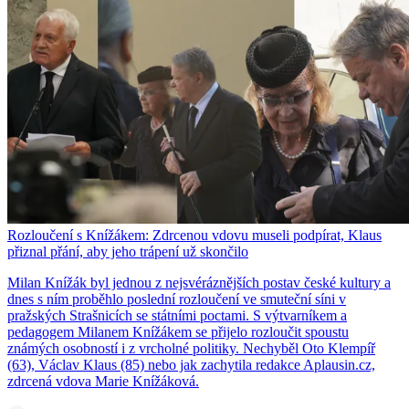
Rozloučení s Knížákem: Zdrcenou vdovu museli podpírat, Klaus
přiznal přání, aby jeho trápení už skončilo
Milan Knížák byl jednou z nejsvéráznějších postav české kultury a
dnes s ním proběhlo poslední rozloučení ve smuteční síni v
pražských Strašnicích se státními poctami. S výtvarníkem a
pedagogem Milanem Knížákem se přijelo rozloučit spoustu
známých osobností i z vrcholné politiky. Nechyběl Oto Klempíř
(63), Václav Klaus (85) nebo jak zachytila redakce Aplausin.cz,
zdrcená vdova Marie Knížáková.