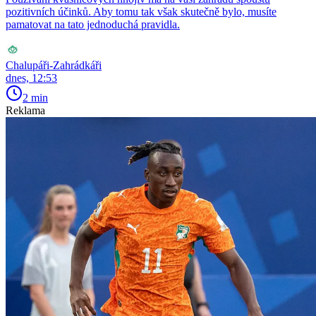
pozitivních účinků. Aby tomu tak však skutečně bylo, musíte
pamatovat na tato jednoduchá pravidla.
Chalupáři-Zahrádkáři
dnes, 12:53
2 min
Reklama