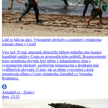
Lidé se báli na ulici. Vykoupené obchody a zoufalství, redaktorka
popsala chaos v Ceutě
Více než 70 tisíc migrantů překročilo během jediného dne hranice
španělské enklávy Ceuta na severoafrickém pobřeží. Bezprecedentní
krize proměnila obvykle živé město v liduprázdnou zónu s
vyprodanými obchody, zavřenými restauracemi a desítkami tisíc
vyděšených obyvatel. O tom, jak se město vyrovnává s krizí,
reportovala přímo z Ceuty redaktorka Aktuálně.cz Veronika
Rodriguez.
Aktuálně.cz - Zprávy
dnes, 13:15