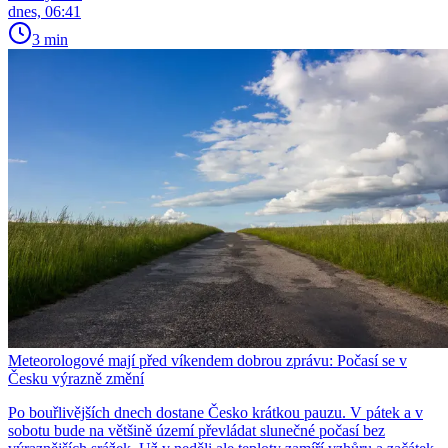
dnes, 06:41
3 min
Meteorologové mají před víkendem dobrou zprávu: Počasí se v
Česku výrazně změní
Po bouřlivějších dnech dostane Česko krátkou pauzu. V pátek a v
sobotu bude na většině území převládat slunečné počasí bez