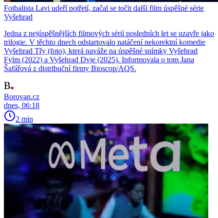
Fotbalista Lavi udeří potřetí, začal se točit další film úspěšné série
Vyšehrad
Jedna z nejúspěšnějších filmových sérií posledních let se uzavře jako
trilogie. V těchto dnech odstartovalo natáčení nekorektní komedie
Vyšehrad Třy (foto), která naváže na úspěšné snímky Vyšehrad
Fylm (2022) a Vyšehrad Dvje (2025). Informovala o tom Jana
Šafářová z distribuční firmy Bioscop/AQS.
Borovan.cz
dnes, 06:18
2 min