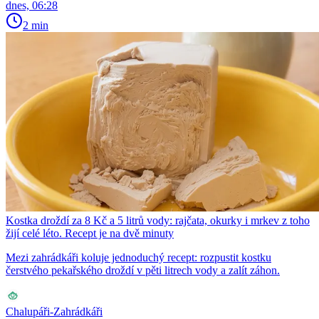
dnes, 06:28
2 min
Kostka droždí za 8 Kč a 5 litrů vody: rajčata, okurky i mrkev z toho
žijí celé léto. Recept je na dvě minuty
Mezi zahrádkáři koluje jednoduchý recept: rozpustit kostku
čerstvého pekařského droždí v pěti litrech vody a zalít záhon.
Chalupáři-Zahrádkáři