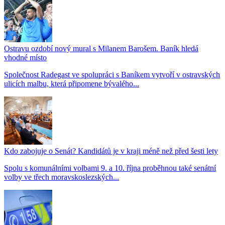
Ostravu ozdobí nový mural s Milanem Barošem. Baník hledá
vhodné místo
Společnost Radegast ve spolupráci s Baníkem vytvoří v ostravských
ulicích malbu, která připomene bývalého...
Kdo zabojuje o Senát? Kandidátů je v kraji méně než před šesti lety
Spolu s komunálními volbami 9. a 10. října proběhnou také senátní
volby ve třech moravskoslezských...