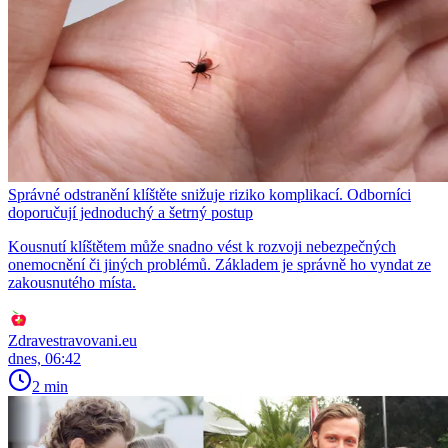
Správné odstranění klíštěte snižuje riziko komplikací. Odborníci
doporučují jednoduchý a šetrný postup
Kousnutí klíštětem může snadno vést k rozvoji nebezpečných
onemocnění či jiných problémů. Základem je správně ho vyndat ze
zakousnutého místa.
Zdravestravovani.eu
dnes, 06:42
2 min