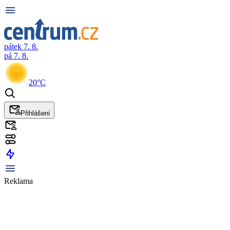
pátek 7. 8.
pá 7. 8.
20°C
Přihlášení
Reklama