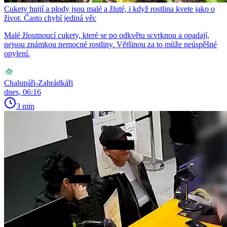
Cukety hnijí a plody jsou malé a žluté, i když rostlina kvete jako o
život. Často chybí jediná věc
Malé žloutnoucí cukety, které se po odkvětu scvrknou a opadají,
nejsou známkou nemocné rostliny. Většinou za to může neúspěšné
opylení.
Chalupáři-Zahrádkáři
dnes, 06:16
3 min