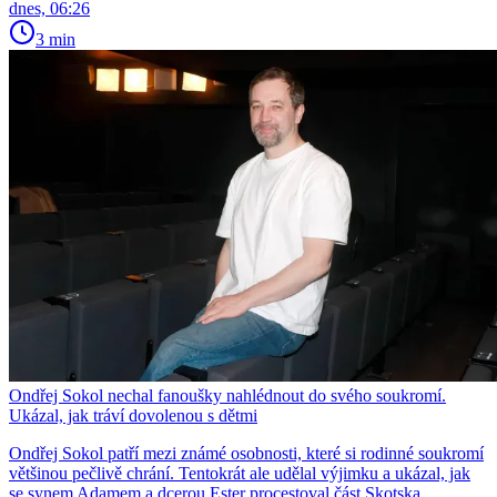
dnes, 06:26
3 min
Ondřej Sokol nechal fanoušky nahlédnout do svého soukromí.
Ukázal, jak tráví dovolenou s dětmi
Ondřej Sokol patří mezi známé osobnosti, které si rodinné soukromí
většinou pečlivě chrání. Tentokrát ale udělal výjimku a ukázal, jak
se synem Adamem a dcerou Ester procestoval část Skotska.