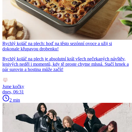
Rychlý koláč na plech: hoď na těsto sezónní ovoce a užij si
dokonale křupavou drobenku!
Rychlý koláč na plech je absolutní král všech nečekaných návštěv,
lenivých neděl i momentů, kdy tě proste chytne mlsná. Stačí hrnek a
pár surovin a hostina může začít!
Jsme kočky
dnes, 06:31
2 min