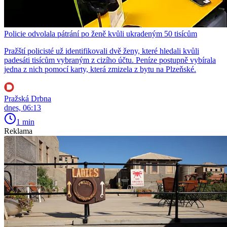
Policie odvolala pátrání po ženě kvůli ukradeným 50 tisícům
Pražští policisté už identifikovali dvě ženy, které hledali kvůli
padesáti tisícům vybraným z cizího účtu. Peníze postupně vybírala
jedna z nich pomocí karty, která zmizela z bytu na Plzeňské.
Pražská Drbna
dnes, 06:13
1 min
Reklama