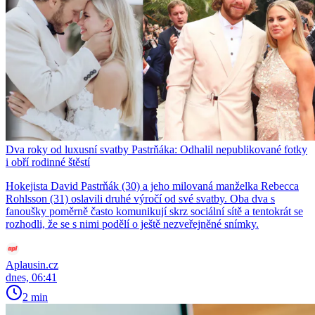
Dva roky od luxusní svatby Pastrňáka: Odhalil nepublikované fotky
i obří rodinné štěstí
Hokejista David Pastrňák (30) a jeho milovaná manželka Rebecca
Rohlsson (31) oslavili druhé výročí od své svatby. Oba dva s
fanoušky poměrně často komunikují skrz sociální sítě a tentokrát se
rozhodli, že se s nimi podělí o ještě nezveřejněné snímky.
Aplausin.cz
dnes, 06:41
2 min