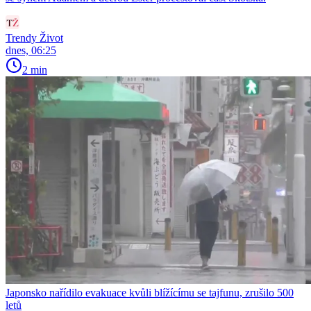
Trendy Život
dnes, 06:25
2 min
Japonsko nařídilo evakuace kvůli blížícímu se tajfunu, zrušilo 500
letů