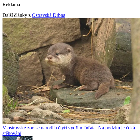
Reklama
Další články z
Ostravská Drbna
V ostravské zoo se narodila čtyři vydří mláďata. Na podzim je čeká
stěhování