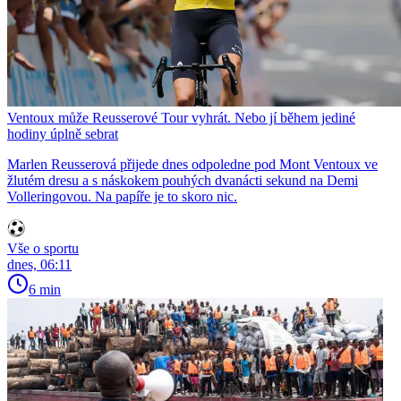
Ventoux může Reusserové Tour vyhrát. Nebo jí během jediné
hodiny úplně sebrat
Marlen Reusserová přijede dnes odpoledne pod Mont Ventoux ve
žlutém dresu a s náskokem pouhých dvanácti sekund na Demi
Volleringovou. Na papíře je to skoro nic.
Vše o sportu
dnes, 06:11
6 min