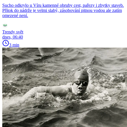
Sucho odkrylo u Víru kamenné obruby cest, pařezy i zbytky staveb.
Přítok do nádrže je velmi slabý, zásobování pitnou vodou ale zatím
omezené není.
Trendy svět
dnes, 06:40
3 min