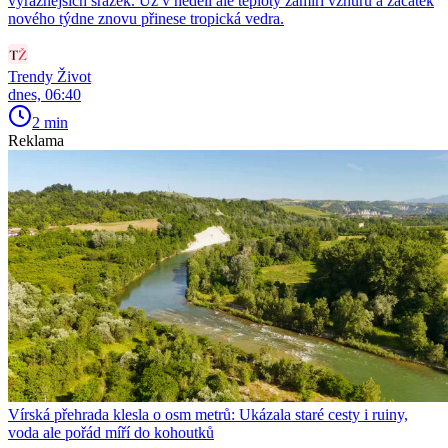
výraznějších srážek. Už v neděli ale teploty zamíří vzhůru a začátek
nového týdne znovu přinese tropická vedra.
Trendy Život
dnes, 06:40
2 min
Reklama
Vírská přehrada klesla o osm metrů: Ukázala staré cesty i ruiny,
voda ale pořád míří do kohoutků