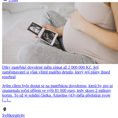
Díky mateřské dovolené měla získat až 2 000 000 Kč. Její
zaměstnavatel si však všiml malého detailu, který její plány ihned
rozebral
Jejím cílem bylo dostat se na mateřskou dovolenou, která by pro ni
znamenala roční příjem ve výši 81 000 euro, tedy skoro 2 miliony
korun. To už je solidní částka. Annelise (43) měla předstírat svoje
[...]...
Světkreativity