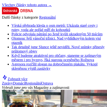
Všechny články tohoto autora →
Další články z kategorie
Regionální
Vírská přehrada klesla o osm metrů: Ukázala staré cesty i
ruiny, voda ale pořád míří do kohoutků
Policie odvolala pátrání po ženě kvůli ukradeným 50 tisícům
Olomouc řeší vánoční tržnici. Nad vyhlídkovým kolem visí
otazník
Tak detailně jsme Slunce ještě neviděli. Nové snímky přinesly
průlomový objev
Když budeme atraktivní pro občany, staneme se zajímavým
městem i pro byznys, říká starosta oceněného Rožnova
Agresora rozčílil slogan na dobročinném plakátu. Vykopl
skleněnou výplň zastávky
Zobrazit více
Zprávy
Domácí
Regionální
Ostrava
Vybrali jsme pro vás
Magazíny a zajímavosti