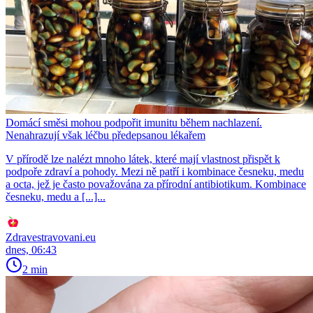
Domácí směsi mohou podpořit imunitu během nachlazení.
Nenahrazují však léčbu předepsanou lékařem
V přírodě lze nalézt mnoho látek, které mají vlastnost přispět k
podpoře zdraví a pohody. Mezi ně patří i kombinace česneku, medu
a octa, jež je často považována za přírodní antibiotikum. Kombinace
česneku, medu a [...]...
Zdravestravovani.eu
dnes, 06:43
2 min