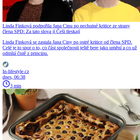
Linda Finková podpořila Jana Cinu po nechutné kritice ze strany
člena SPD: Za tato slova jí Češi tleskají
Linda Finková se zastala Jana Ciny po ostré kritice od člena SPD.
Celé je to spor o to, co část společnosti ještě bere jako umění a co už
odmítá čistě z principu.
In-lifestyle.cz
dnes, 06:38
3 min