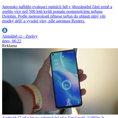
Japonsko nařídilo evakuaci statisíců lidí v jihozápadní části země a
zrušilo více než 500 letů kvůli pomalu postupujícímu tajfunu
Dolphin. Podle meteorologů přinese tajfun do oblasti silný vítr,
prudký déšť a vysoké vlny, píše agentura Reuters.
Aktuálně.cz - Zprávy
dnes, 06:22
Reklama
Android 17 už vám na odemykání více šancí nedá. Uděláte-li