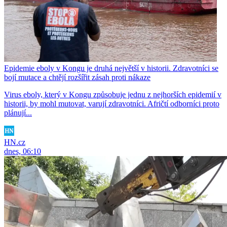
Epidemie eboly v Kongu je druhá největší v historii. Zdravotníci se
bojí mutace a chtějí rozšířit zásah proti nákaze
Virus eboly, který v Kongu způsobuje jednu z nejhorších epidemií v
historii, by mohl mutovat, varují zdravotníci. Afričtí odborníci proto
plánují...
HN.cz
dnes, 06:10