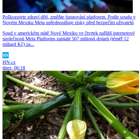
Poškozujete zdraví dětí, změňte fungování platforem. Podle soudu v
Novém Mexiku Meta upřednostňuje zisky před bezpečím uživatelů
Soud v americkém státě Nové Mexiko ve čtvrtek nařídil internetové
společnosti Meta Platforms zaplatit 567 milionů dolarů (téměř 12
miliard Kč) za...
HN.cz
dnes, 06:18