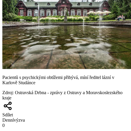
Pacientů s psychickými obtížemi přibývá, míní ředitel lázní v
Karlově Studánce
Zdroj
:
Ostravská Drbna - zprávy z Ostravy a Moravskoslezského
kraje
Sdílet
Denní
výzva
0