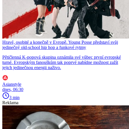
Hravé, osobité a konečně v Evropě. Young Posse představí svůj
jedinečný old-school hip hop a funkové rytmy
Pětičlenná K-popová skupina oznámila své vůbec první evropské
turné. Evropským fanouškům tak poprvé nabídne možnost zažít
jejich jedinečnou energii naživo.
Asianstyle
dnes, 06:30
3 min
Reklama