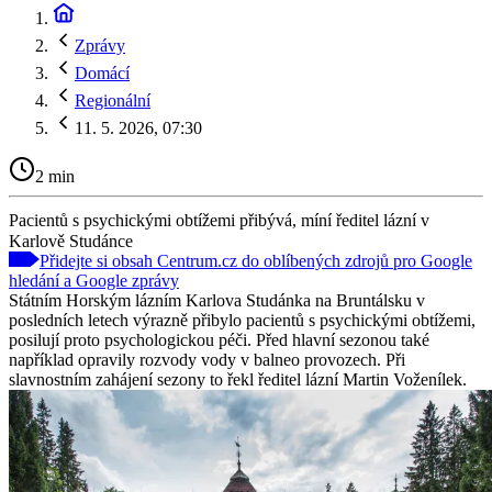
Zprávy
Domácí
Regionální
11. 5. 2026, 07:30
2 min
Pacientů s psychickými obtížemi přibývá, míní ředitel lázní v
Karlově Studánce
Přidejte si obsah Centrum.cz do oblíbených zdrojů pro Google
hledání a Google zprávy
Státním Horským lázním Karlova Studánka na Bruntálsku v
posledních letech výrazně přibylo pacientů s psychickými obtížemi,
posilují proto psychologickou péči. Před hlavní sezonou také
například opravily rozvody vody v balneo provozech. Při
slavnostním zahájení sezony to řekl ředitel lázní Martin Voženílek.