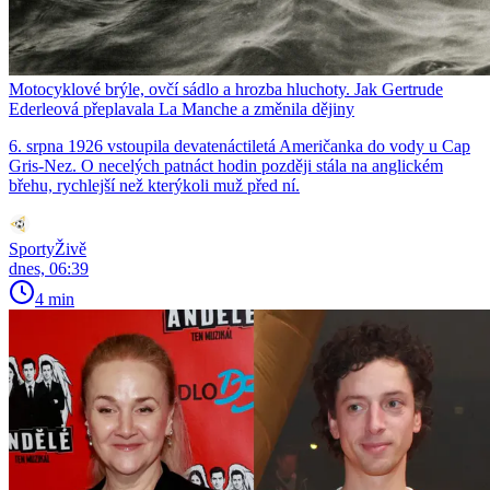
Motocyklové brýle, ovčí sádlo a hrozba hluchoty. Jak Gertrude
Ederleová přeplavala La Manche a změnila dějiny
6. srpna 1926 vstoupila devatenáctiletá Američanka do vody u Cap
Gris-Nez. O necelých patnáct hodin později stála na anglickém
břehu, rychlejší než kterýkoli muž před ní.
SportyŽivě
dnes, 06:39
4 min