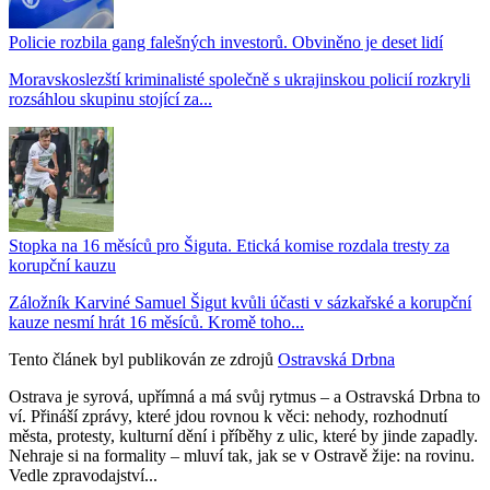
Policie rozbila gang falešných investorů. Obviněno je deset lidí
Moravskoslezští kriminalisté společně s ukrajinskou policií rozkryli
rozsáhlou skupinu stojící za...
Stopka na 16 měsíců pro Šiguta. Etická komise rozdala tresty za
korupční kauzu
Záložník Karviné Samuel Šigut kvůli účasti v sázkařské a korupční
kauze nesmí hrát 16 měsíců. Kromě toho...
Tento článek byl publikován ze zdrojů
Ostravská Drbna
Ostrava je syrová, upřímná a má svůj rytmus – a Ostravská Drbna to
ví. Přináší zprávy, které jdou rovnou k věci: nehody, rozhodnutí
města, protesty, kulturní dění i příběhy z ulic, které by jinde zapadly.
Nehraje si na formality – mluví tak, jak se v Ostravě žije: na rovinu.
Vedle zpravodajství...