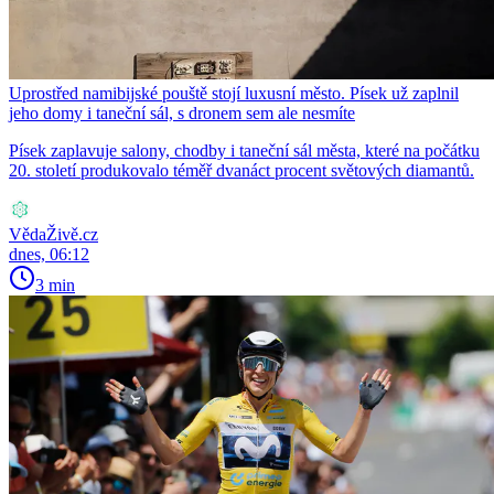
Uprostřed namibijské pouště stojí luxusní město. Písek už zaplnil
jeho domy i taneční sál, s dronem sem ale nesmíte
Písek zaplavuje salony, chodby i taneční sál města, které na počátku
20. století produkovalo téměř dvanáct procent světových diamantů.
VědaŽivě.cz
dnes, 06:12
3 min