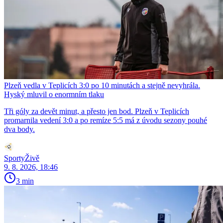
Plzeň vedla v Teplicích 3:0 po 10 minutách a stejně nevyhrála.
Hyský mluvil o enormním tlaku
Tři góly za devět minut, a přesto jen bod. Plzeň v Teplicích
promarnila vedení 3:0 a po remíze 5:5 má z úvodu sezony pouhé
dva body.
SportyŽivě
9. 8. 2026, 18:46
3 min