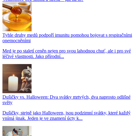
Tyhle druhy medů podpoří imunitu pomohou bojovat s respiračními
onemocněními
Med je po staletí ceněn nejen pro svou lahodnou chuť, ale i pro své
léčivé vlastnosti. Jako přírodní...
Dušičky vs. Halloween: Dva svátky mrtvých, dva naprosto odlišné
světy
Dušičky, stejně jako Halloween, jsou podzimní svátky, které každý
vnímá jinak. Jeden je ve znamení úcty k...