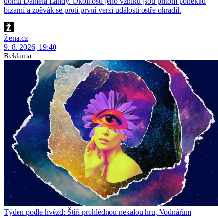
domu Daniela Landy. Okolnosti jeho vzniku jsou přitom poněkud
bizarní a zpěvák se proti první verzi události ostře ohradil.
Žena.cz
9. 8. 2026, 19:40
Reklama
Týden podle hvězd: Štíři prohlédnou nekalou hru, Vodnářům