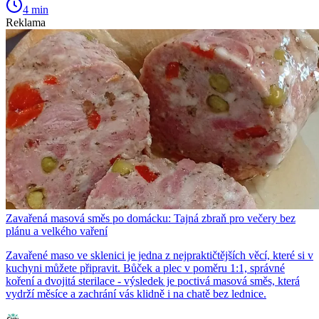
4 min
Reklama
Zavařená masová směs po domácku: Tajná zbraň pro večery bez
plánu a velkého vaření
Zavařené maso ve sklenici je jedna z nejpraktičtějších věcí, které si v
kuchyni můžete připravit. Bůček a plec v poměru 1:1, správné
koření a dvojitá sterilace - výsledek je poctivá masová směs, která
vydrží měsíce a zachrání vás klidně i na chatě bez lednice.