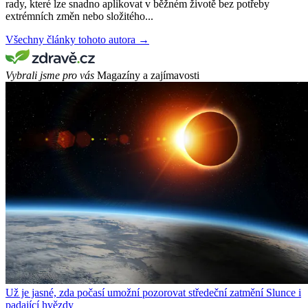
rady, které lze snadno aplikovat v běžném životě bez potřeby
extrémních změn nebo složitého...
Všechny články tohoto autora →
Vybrali jsme pro vás
Magazíny a zajímavosti
Už je jasné, zda počasí umožní pozorovat středeční zatmění Slunce i
padající hvězdy