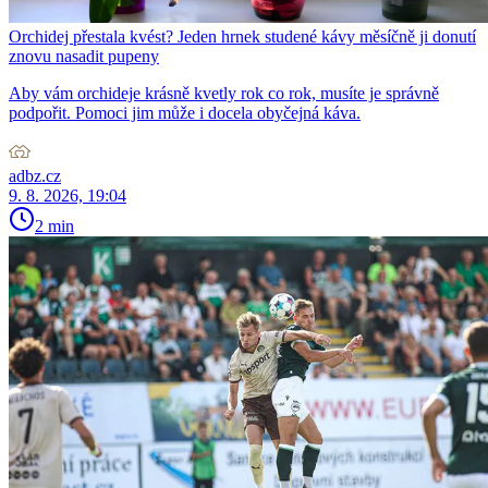
Orchidej přestala kvést? Jeden hrnek studené kávy měsíčně ji donutí
znovu nasadit pupeny
Aby vám orchideje krásně kvetly rok co rok, musíte je správně
podpořit. Pomoci jim může i docela obyčejná káva.
adbz.cz
9. 8. 2026, 19:04
2 min