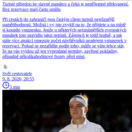
Turisté přijedou ke slavné památce a čeká je nepříjemné překvapení.
Bez rezervace mají často smůlu
Při cestách do zahraničí jsou častým cílem turistů nejrůznější
pamětihodnosti. Možná i vy jste zvyklí na to, že přijdete a na místě
si koupíte vstupenku. Jenže u některých nejznámějších evropských
památek toto pravidlo jaksi neplatí. Zájemců je totiž hodně, a tak
stále více atrakcí omezuje počet návštěvníků prodejem vstupenek v
rezervaci. Pokud se nezařídíte podle toho, může se vám lehce stát,
že na vás vyjdou už jen vyprodané termíny, zavřené pokladny,
případně několikahodinové fronty před nimi.
Svět cestovatele
9. 8. 2026, 20:55
3 min