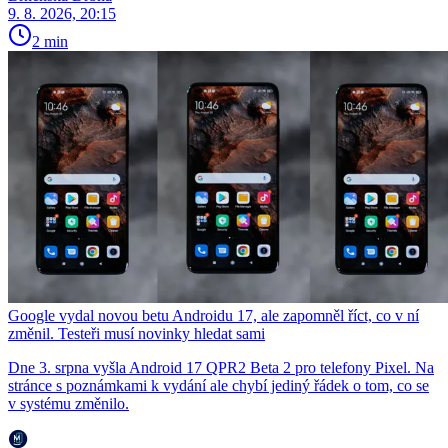
9. 8. 2026, 20:15
2 min
Google vydal novou betu Androidu 17, ale zapomněl říct, co v ní
změnil. Testeři musí novinky hledat sami
Dne 3. srpna vyšla Android 17 QPR2 Beta 2 pro telefony Pixel. Na
stránce s poznámkami k vydání ale chybí jediný řádek o tom, co se
v systému změnilo.