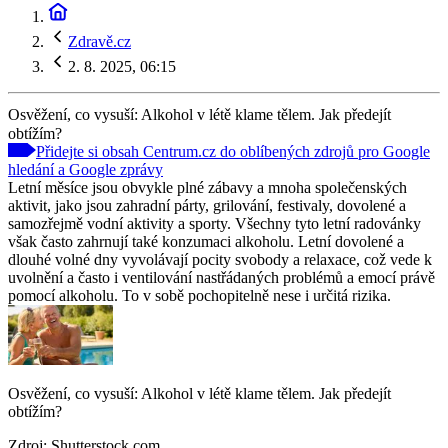
Zdravě.cz
2. 8. 2025, 06:15
Osvěžení, co vysuší: Alkohol v létě klame tělem. Jak předejít
obtížím?
Přidejte si obsah Centrum.cz do oblíbených zdrojů pro Google
hledání a Google zprávy
Letní měsíce jsou obvykle plné zábavy a mnoha společenských
aktivit, jako jsou zahradní párty, grilování, festivaly, dovolené a
samozřejmě vodní aktivity a sporty. Všechny tyto letní radovánky
však často zahrnují také konzumaci alkoholu. Letní dovolené a
dlouhé volné dny vyvolávají pocity svobody a relaxace, což vede k
uvolnění a často i ventilování nastřádaných problémů a emocí právě
pomocí alkoholu. To v sobě pochopitelně nese i určitá rizika.
Osvěžení, co vysuší: Alkohol v létě klame tělem. Jak předejít
obtížím?
Zdroj
:
Shutterstock.com