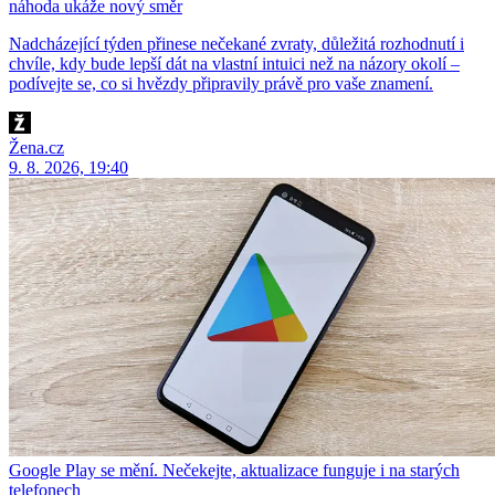
náhoda ukáže nový směr
Nadcházející týden přinese nečekané zvraty, důležitá rozhodnutí i
chvíle, kdy bude lepší dát na vlastní intuici než na názory okolí –
podívejte se, co si hvězdy připravily právě pro vaše znamení.
Žena.cz
9. 8. 2026, 19:40
Google Play se mění. Nečekejte, aktualizace funguje i na starých
telefonech