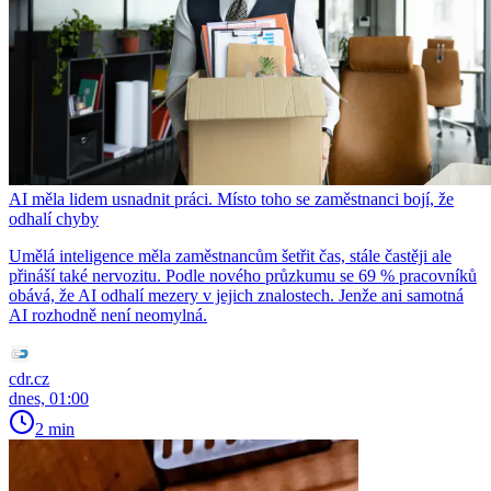
AI měla lidem usnadnit práci. Místo toho se zaměstnanci bojí, že
odhalí chyby
Umělá inteligence měla zaměstnancům šetřit čas, stále častěji ale
přináší také nervozitu. Podle nového průzkumu se 69 % pracovníků
obává, že AI odhalí mezery v jejich znalostech. Jenže ani samotná
AI rozhodně není neomylná.
cdr.cz
dnes, 01:00
2 min