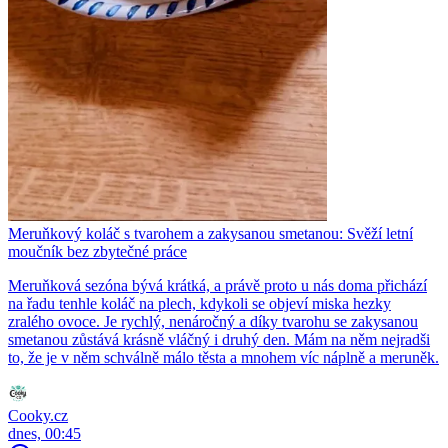
Meruňkový koláč s tvarohem a zakysanou smetanou: Svěží letní
moučník bez zbytečné práce
Meruňková sezóna bývá krátká, a právě proto u nás doma přichází
na řadu tenhle koláč na plech, kdykoli se objeví miska hezky
zralého ovoce. Je rychlý, nenáročný a díky tvarohu se zakysanou
smetanou zůstává krásně vláčný i druhý den. Mám na něm nejradši
to, že je v něm schválně málo těsta a mnohem víc náplně a meruněk.
Cooky.cz
dnes, 00:45