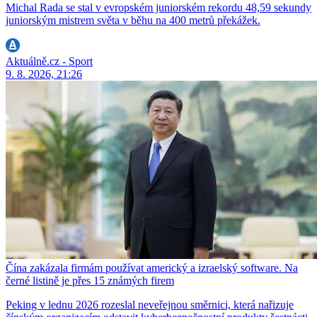
Michal Rada se stal v evropském juniorském rekordu 48,59 sekundy
juniorským mistrem světa v běhu na 400 metrů překážek.
Aktuálně.cz - Sport
9. 8. 2026, 21:26
Čína zakázala firmám používat americký a izraelský software. Na
černé listině je přes 15 známých firem
Peking v lednu 2026 rozeslal neveřejnou směrnici, která nařizuje