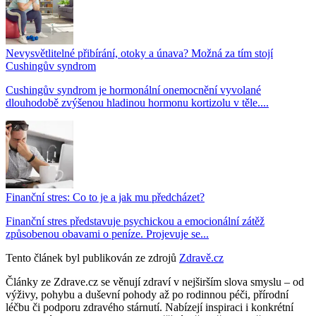
Nevysvětlitelné přibírání, otoky a únava? Možná za tím stojí
Cushingův syndrom
Cushingův syndrom je hormonální onemocnění vyvolané
dlouhodobě zvýšenou hladinou hormonu kortizolu v těle....
Finanční stres: Co to je a jak mu předcházet?
Finanční stres představuje psychickou a emocionální zátěž
způsobenou obavami o peníze. Projevuje se...
Tento článek byl publikován ze zdrojů
Zdravě.cz
Články ze Zdrave.cz se věnují zdraví v nejširším slova smyslu – od
výživy, pohybu a duševní pohody až po rodinnou péči, přírodní
léčbu či podporu zdravého stárnutí. Nabízejí inspiraci i konkrétní