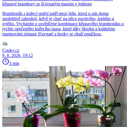
křupavé brambory se šťavnatým masem v jednom
Bramborák s kuřecí směsí patří mezi jídla, která u nás doma
spolehlivě zabodují, když je chuť na něco poctivého, teplého a
sytého. Vycházím z osvědčené kombinace křupavého bramboráku a
rychle opečeného kuřecího masa, které díky škrobu a krátkému
marinování zůstane šťavnaté a hezky se obalí omáčkou.
Cooky.cz
9. 8. 2026, 19:12
3 min