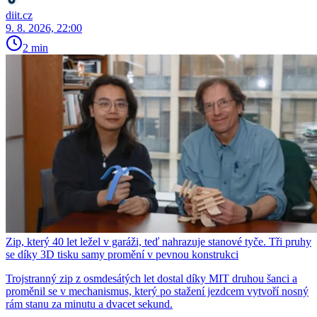
diit.cz
9. 8. 2026, 22:00
2 min
Zip, který 40 let ležel v garáži, teď nahrazuje stanové tyče. Tři pruhy
se díky 3D tisku samy promění v pevnou konstrukci
Trojstranný zip z osmdesátých let dostal díky MIT druhou šanci a
proměnil se v mechanismus, který po stažení jezdcem vytvoří nosný
rám stanu za minutu a dvacet sekund.