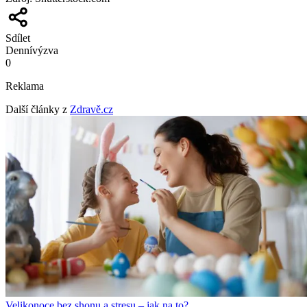
Sdílet
Denní
výzva
0
Reklama
Další články z
Zdravě.cz
Velikonoce bez shonu a stresu – jak na to?