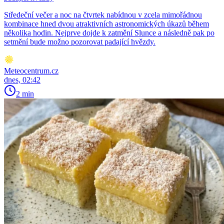
Středeční večer a noc na čtvrtek nabídnou v zcela mimořádnou
kombinace hned dvou atraktivních astronomických úkazů během
několika hodin. Nejprve dojde k zatmění Slunce a následně pak po
setmění bude možno pozorovat padající hvězdy.
Meteocentrum.cz
dnes, 02:42
2 min