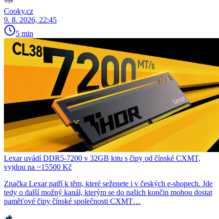
Cooky.cz
9. 8. 2026, 22:45
5 min
Lexar uvádí DDR5-7200 v 32GB kitu s čipy od čínské CXMT,
vyjdou na ~15500 Kč
Značka Lexar patří k těm, které seženete i v českých e-shopech. Jde
tedy o další možný kanál, kterým se do našich končin mohou dostat
paměťové čipy čínské společnosti CXMT…