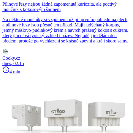
Pilinové řezy nejsou žádná zapomenutá kuriozita, ale poctivý
moučník s kokosovým šarmem
Na některé moučníky si vzpomenu už při prvním pohledu na plech,
a pilinové řezy jsou přesně ten případ. Mají nadýchaný korpus,
jemný máslovo-pudinkový krém a navrch pražený kokos s cukrem,
který jim dává typický vzhled i název. Nejraději je dělám den
předem, protože po vychlazení se krásně zpevní a krájí skoro samy.
Cooky.cz
dnes, 02:15
4 min