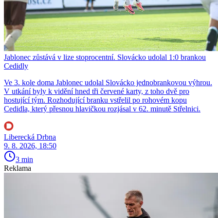
Jablonec zůstává v lize stoprocentní. Slovácko udolal 1:0 brankou
Cedidly
Ve 3. kole doma Jablonec udolal Slovácko jednobrankovou výhrou.
V utkání byly k vidění hned tři červené karty, z toho dvě pro
hostující tým. Rozhodující branku vstřelil po rohovém kopu
Cedidla, který přesnou hlavičkou rozjásal v 62. minutě Střelnici.
Liberecká Drbna
9. 8. 2026, 18:50
3 min
Reklama