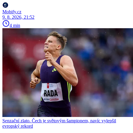
Mobify.cz
9. 8. 2026, 21:52
4 min
Senzační zlato. Čech je světovým šampionem, navíc vylepšil
evropský rekord