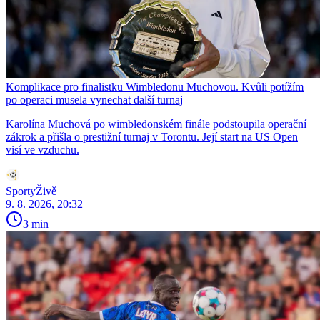
Komplikace pro finalistku Wimbledonu Muchovou. Kvůli potížím
po operaci musela vynechat další turnaj
Karolína Muchová po wimbledonském finále podstoupila operační
zákrok a přišla o prestižní turnaj v Torontu. Její start na US Open
visí ve vzduchu.
SportyŽivě
9. 8. 2026, 20:32
3 min