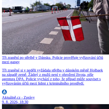
Tři zranění po střelbě v Dánsku. Policie prověřuje vyřizování účtů
mezi gangy
Tři zraněné si v neděli vyžádala střelba v dánském městě Holbaek
na západě země. Žádný z mužů není v ohrožení života, píše
agentura DPA. Policie vychází z toho, že případ může souviset s
vyřizováním účtů mezi lidmi z kriminálního prostředí.
Aktuálně.cz - Zprávy
9. 8. 2026, 18:30