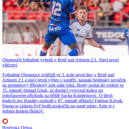
Olomoučtí fotbalisté vyhráli v Brně nad Artisem 2:1. Slaví první
vítězství
Fotbalisté Olomouce zvítězili ve 3. kole první ligy v Brně nad
Artisem 2:1 a slaví první výhru v soutěži, naopak brněnský nováček
na premiérový tříbodový zisk stále čeká. Hosty poslal do vedení ve
35. minutě Ahmad Ghali, za domácí vyrovnal krátce po
poločasovém příchodu na hřiště Sacha Komlejnovic. O třech
bodech pro Hanáky rozhodl v 87. minutě střídající Fabijan Krivak.
Sigma se ziskem čtyř bodů poskočila na osmé místo, Artis je s
jedním bodem třináctý.
Brněnská Drbna