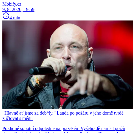
Mobify.cz
9. 8. 2026, 19:59
4 min
„Hlavně ať jsme za deb*ly.“ Landa po požáru v jeho domě tvrdě
zúčtoval s médii
Poklidné sobotní odpoledne na pražském Vyšehradě narušil požár