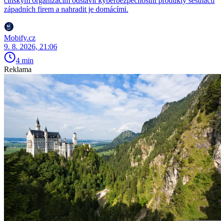
čínským organizacím odstavit kyberbezpečnostní produkty šestnácti
západních firem a nahradit je domácími.
Mobify.cz
9. 8. 2026, 21:06
4 min
Reklama