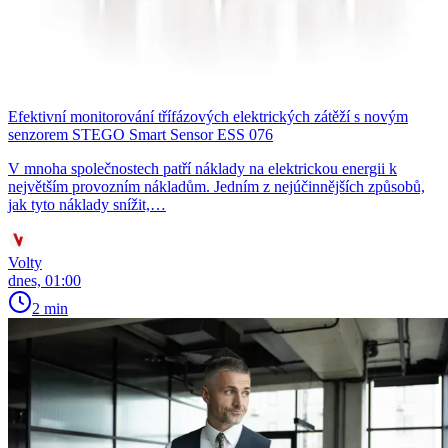
Efektivní monitorování třífázových elektrických zátěží s novým
senzorem STEGO Smart Sensor ESS 076
V mnoha společnostech patří náklady na elektrickou energii k
největším provozním nákladům. Jedním z nejúčinnějších způsobů,
jak tyto náklady snížit,…
Volty
dnes, 01:00
2 min