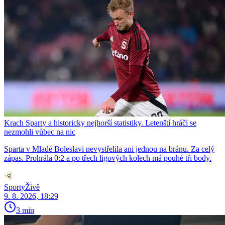
Krach Sparty a historicky nejhorší statistiky. Letenští hráči se
nezmohli vůbec na nic
Sparta v Mladé Boleslavi nevystřelila ani jednou na bránu. Za celý
zápas. Prohrála 0:2 a po třech ligových kolech má pouhé tři body.
SportyŽivě
9. 8. 2026, 18:29
3 min