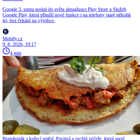
Google 3. srpna poslal do světa aktualizaci Play Store a Služeb
Google Play, která přináší nové funkce i na telefony staré několik
let, bez čekání na výrobce.
Mobify.cz
9. 8. 2026, 19:17
4 min
Bramborák s kuřecí směsí: Poctivá a rychlá večeře, která spojí