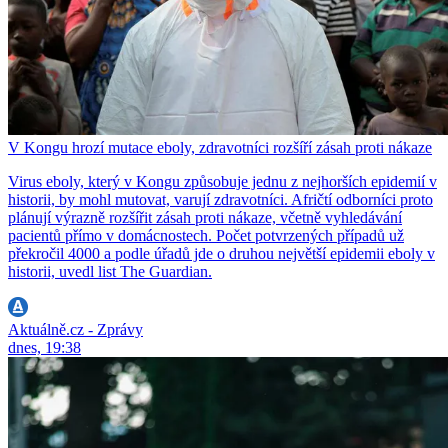
V Kongu hrozí mutace eboly, zdravotníci rozšíří zásah proti nákaze
Virus eboly, který v Kongu způsobuje jednu z nejhorších epidemií v
historii, by mohl mutovat, varují zdravotníci. Afričtí odborníci proto
plánují výrazně rozšířit zásah proti nákaze, včetně vyhledávání
pacientů přímo v domácnostech. Počet potvrzených případů už
překročil 4000 a podle úřadů jde o druhou největší epidemii eboly v
historii, uvedl list The Guardian.
Aktuálně.cz - Zprávy
dnes, 19:38