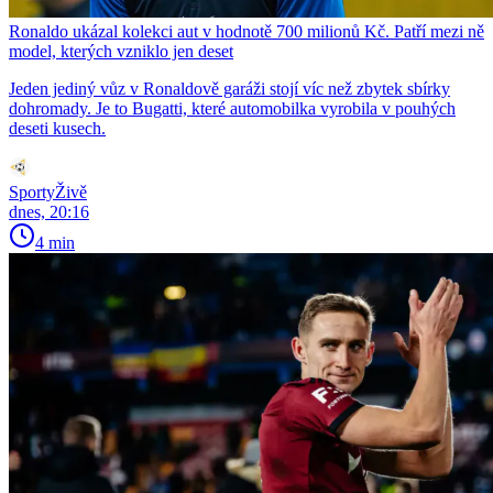
Ronaldo ukázal kolekci aut v hodnotě 700 milionů Kč. Patří mezi ně
model, kterých vzniklo jen deset
Jeden jediný vůz v Ronaldově garáži stojí víc než zbytek sbírky
dohromady. Je to Bugatti, které automobilka vyrobila v pouhých
deseti kusech.
SportyŽivě
dnes, 20:16
4 min