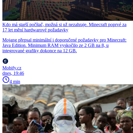
Kdo má starší počítač, možná si už nezahraje. Minecraft poprvé za
17 let mění hardwarové požadavky
Mojang přepsal minimální i doporučené požadavky pro Minecraft:
Java Edition. Minimum RAM vyskočilo ze 2 GB na 8, u
integrované grafiky dokonce na 12 GB.
Mobify.cz
dnes, 19:46
4 min