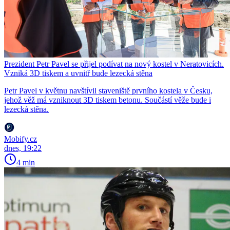
Prezident Petr Pavel se přijel podívat na nový kostel v Neratovicích.
Vzniká 3D tiskem a uvnitř bude lezecká stěna
Petr Pavel v květnu navštívil staveniště prvního kostela v Česku,
jehož věž má vzniknout 3D tiskem betonu. Součástí věže bude i
lezecká stěna.
Mobify.cz
dnes, 19:22
4 min