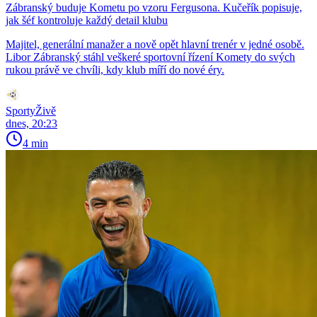
Zábranský buduje Kometu po vzoru Fergusona. Kučeřík popisuje,
jak šéf kontroluje každý detail klubu
Majitel, generální manažer a nově opět hlavní trenér v jedné osobě.
Libor Zábranský stáhl veškeré sportovní řízení Komety do svých
rukou právě ve chvíli, kdy klub míří do nové éry.
SportyŽivě
dnes, 20:23
4 min