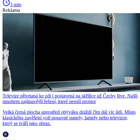
3 min
Reklama
Televize přivrtaná ke zdi i postavená na skříňce už Čechy štve. Našli
mnohem zajímavější řešení, které neruší prostor
Velká černá plocha uprostřed obýváku dráždí čím dál víc lidí. Místo
klasického zavěšení volí posuvné panely, lamely nebo televizor,
který se tváří jako obraz.