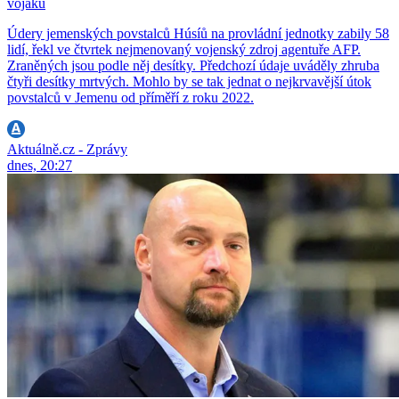
vojáků
Údery jemenských povstalců Húsíů na provládní jednotky zabily 58
lidí, řekl ve čtvrtek nejmenovaný vojenský zdroj agentuře AFP.
Zraněných jsou podle něj desítky. Předchozí údaje uváděly zhruba
čtyři desítky mrtvých. Mohlo by se tak jednat o nejkrvavější útok
povstalců v Jemenu od příměří z roku 2022.
Aktuálně.cz - Zprávy
dnes, 20:27