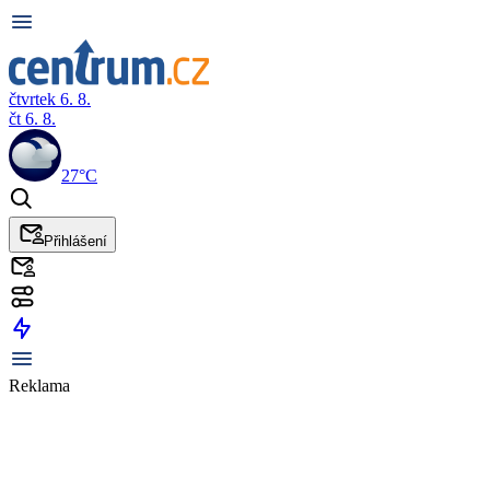
čtvrtek 6. 8.
čt 6. 8.
27°C
Přihlášení
Reklama