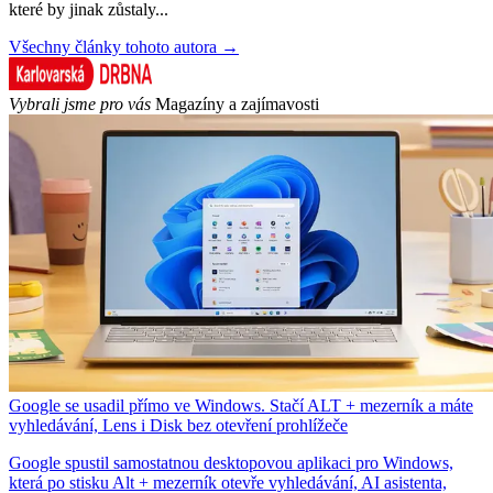
které by jinak zůstaly...
Všechny články tohoto autora →
Vybrali jsme pro vás
Magazíny a zajímavosti
Google se usadil přímo ve Windows. Stačí ALT + mezerník a máte
vyhledávání, Lens i Disk bez otevření prohlížeče
Google spustil samostatnou desktopovou aplikaci pro Windows,
která po stisku Alt + mezerník otevře vyhledávání, AI asistenta,