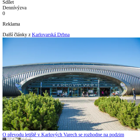
Sdílet
Denní
výzva
0
Reklama
Další články z
Karlovarská Drbna
O převodu letiště v Karlových Varech se rozhodne na podzim