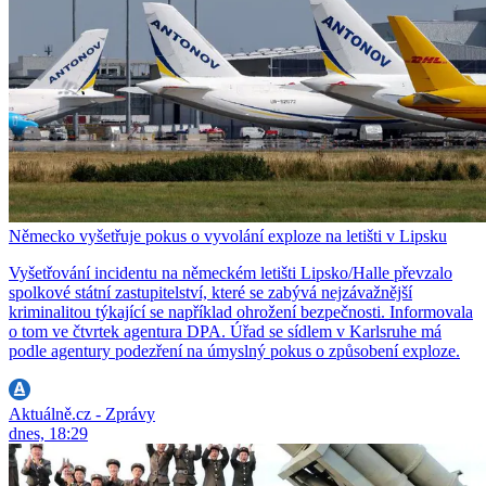
Německo vyšetřuje pokus o vyvolání exploze na letišti v Lipsku
Vyšetřování incidentu na německém letišti Lipsko/Halle převzalo
spolkové státní zastupitelství, které se zabývá nejzávažnější
kriminalitou týkající se například ohrožení bezpečnosti. Informovala
o tom ve čtvrtek agentura DPA. Úřad se sídlem v Karlsruhe má
podle agentury podezření na úmyslný pokus o způsobení exploze.
Aktuálně.cz - Zprávy
dnes, 18:29