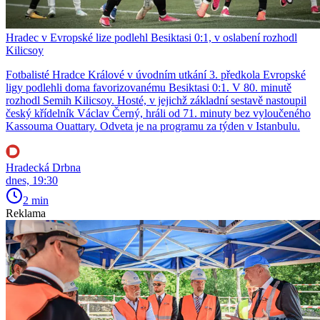
Hradec v Evropské lize podlehl Besiktasi 0:1, v oslabení rozhodl
Kilicsoy
Fotbalisté Hradce Králové v úvodním utkání 3. předkola Evropské
ligy podlehli doma favorizovanému Besiktasi 0:1. V 80. minutě
rozhodl Semih Kilicsoy. Hosté, v jejichž základní sestavě nastoupil
český křídelník Václav Černý, hráli od 71. minuty bez vyloučeného
Kassouma Ouattary. Odveta je na programu za týden v Istanbulu.
Hradecká Drbna
dnes, 19:30
2 min
Reklama