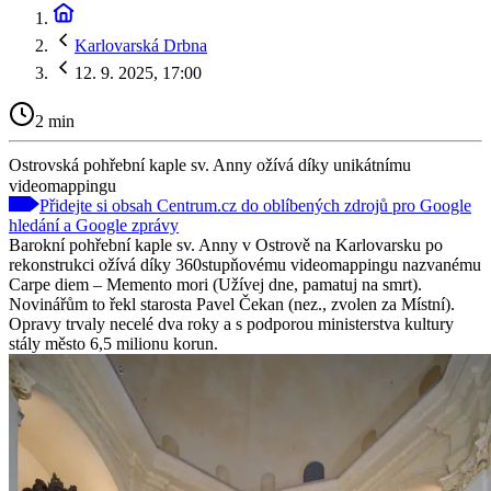
Karlovarská Drbna
12. 9. 2025, 17:00
2 min
Ostrovská pohřební kaple sv. Anny ožívá díky unikátnímu
videomappingu
Přidejte si obsah Centrum.cz do oblíbených zdrojů pro Google
hledání a Google zprávy
Barokní pohřební kaple sv. Anny v Ostrově na Karlovarsku po
rekonstrukci ožívá díky 360stupňovému videomappingu nazvanému
Carpe diem – Memento mori (Užívej dne, pamatuj na smrt).
Novinářům to řekl starosta Pavel Čekan (nez., zvolen za Místní).
Opravy trvaly necelé dva roky a s podporou ministerstva kultury
stály město 6,5 milionu korun.