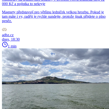
000 Kč a pojistka to nekryje
Magnety představují pro většinu ledniček velkou hrozbu. Pokud je
tam máte i vy, raději je rychle sundejte, protože jinak přijdete o plno
peněz.
adbz.cz
dnes, 18:30
1 min