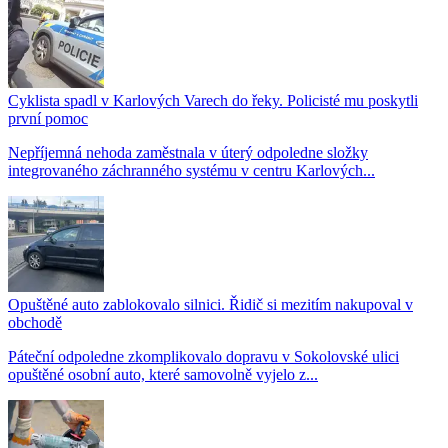
Cyklista spadl v Karlových Varech do řeky. Policisté mu poskytli
první pomoc
Nepříjemná nehoda zaměstnala v úterý odpoledne složky
integrovaného záchranného systému v centru Karlových...
Opuštěné auto zablokovalo silnici. Řidič si mezitím nakupoval v
obchodě
Páteční odpoledne zkomplikovalo dopravu v Sokolovské ulici
opuštěné osobní auto, které samovolně vyjelo z...