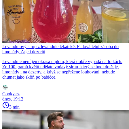
Levandulový sirup z levandule lékařské: Fialová letní zásoba do
limonády, čaje i dezertů
Levandule není jen okrasa u plotu, která dobře vypadá na fotkách.
Ze 100 gramů květů uděláte voňavý sirup, který se hodí do čaje,
limonády i na dezerty, a když se nepřežene louhování, nebude
chutnat jako skříň po babičce.
Cooky.cz
dnes, 19:12
3 min