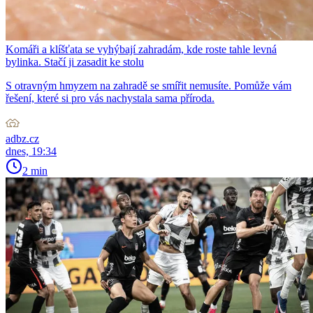
Komáři a klíšťata se vyhýbají zahradám, kde roste tahle levná
bylinka. Stačí ji zasadit ke stolu
S otravným hmyzem na zahradě se smířit nemusíte. Pomůže vám
řešení, které si pro vás nachystala sama příroda.
adbz.cz
dnes, 19:34
2 min