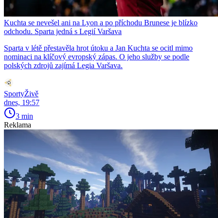
Kuchta se nevešel ani na Lyon a po příchodu Brunese je blízko
odchodu. Sparta jedná s Legií Varšava
Sparta v létě přestavěla hrot útoku a Jan Kuchta se ocitl mimo
nominaci na klíčový evropský zápas. O jeho služby se podle
polských zdrojů zajímá Legia Varšava.
SportyŽivě
dnes, 19:57
3 min
Reklama