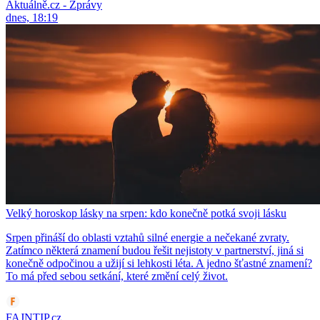
Aktuálně.cz - Zprávy
dnes, 18:19
Velký horoskop lásky na srpen: kdo konečně potká svoji lásku
Srpen přináší do oblasti vztahů silné energie a nečekané zvraty.
Zatímco některá znamení budou řešit nejistoty v partnerství, jiná si
konečně odpočinou a užijí si lehkosti léta. A jedno šťastné znamení?
To má před sebou setkání, které změní celý život.
FAJNTIP.cz