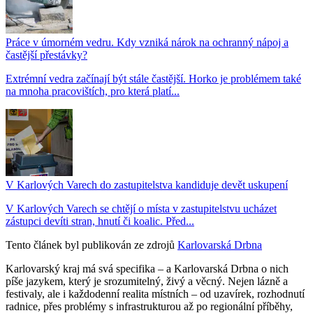
Práce v úmorném vedru. Kdy vzniká nárok na ochranný nápoj a
častější přestávky?
Extrémní vedra začínají být stále častější. Horko je problémem také
na mnoha pracovištích, pro která platí...
V Karlových Varech do zastupitelstva kandiduje devět uskupení
V Karlových Varech se chtějí o místa v zastupitelstvu ucházet
zástupci devíti stran, hnutí či koalic. Před...
Tento článek byl publikován ze zdrojů
Karlovarská Drbna
Karlovarský kraj má svá specifika – a Karlovarská Drbna o nich
píše jazykem, který je srozumitelný, živý a věcný. Nejen lázně a
festivaly, ale i každodenní realita místních – od uzavírek, rozhodnutí
radnice, přes problémy s infrastrukturou až po regionální příběhy,