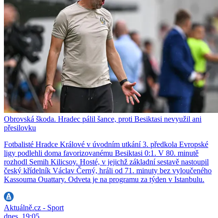
Obrovská škoda. Hradec pálil šance, proti Besiktasi nevyužil ani
přesilovku
Fotbalisté Hradce Králové v úvodním utkání 3. předkola Evropské
ligy podlehli doma favorizovanému Besiktasi 0:1. V 80. minutě
rozhodl Semih Kilicsoy. Hosté, v jejichž základní sestavě nastoupil
český křídelník Václav Černý, hráli od 71. minuty bez vyloučeného
Kassouma Ouattary. Odveta je na programu za týden v Istanbulu.
Aktuálně.cz - Sport
dnes, 19:05