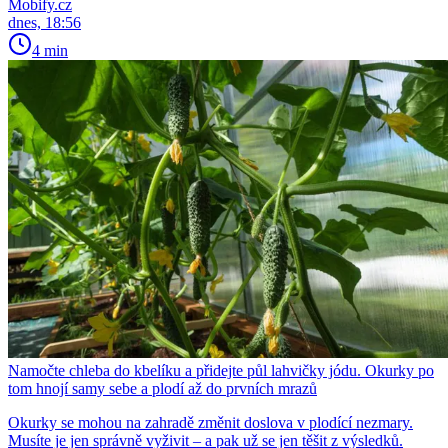
Mobify.cz
dnes, 18:56
4 min
Namočte chleba do kbelíku a přidejte půl lahvičky jódu. Okurky po
tom hnojí samy sebe a plodí až do prvních mrazů
Okurky se mohou na zahradě změnit doslova v plodící nezmary.
Musíte je jen správně vyživit – a pak už se jen těšit z výsledků.