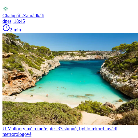
Chalupáři-Zahrádkáři
dnes, 18:45
2 min
U Mallorky mělo moře přes 33 stupňů, byl to rekord, uvádí
meteorologové