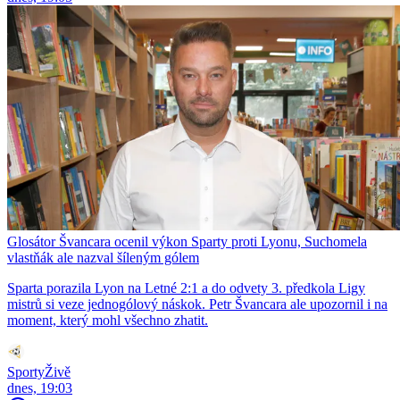
Glosátor Švancara ocenil výkon Sparty proti Lyonu, Suchomela
vlastňák ale nazval šíleným gólem
Sparta porazila Lyon na Letné 2:1 a do odvety 3. předkola Ligy
mistrů si veze jednogólový náskok. Petr Švancara ale upozornil i na
moment, který mohl všechno zhatit.
SportyŽivě
dnes, 19:03