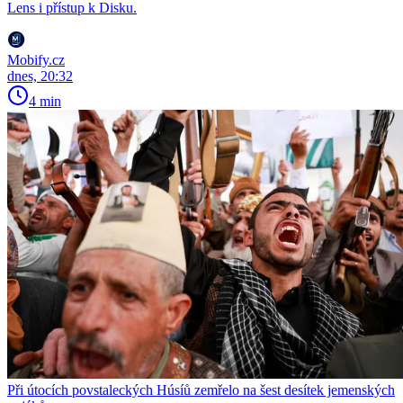
Lens i přístup k Disku.
Mobify.cz
dnes, 20:32
4 min
Při útocích povstaleckých Húsíů zemřelo na šest desítek jemenských