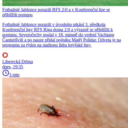
Fotbalisté Jablonce porazili RFS 2:0 a v Konferenční lize se
přiblížili postupu
Fotbalisté Jablonce porazili v úvodním utkání 3. předkola
Konferenční ligy RFS Riga doma 2:0 a výrazně se přiblížili k
postupu. Severočechy poslal v 18. minutě do vedení Vachtang
Čanturišvili a po pauze přidal pojistku Matěj Polidar. Odveta je na
programu za týden na stadionu lídra lotyšské ligy.
Liberecká Drbna
dnes, 19:35
3 min