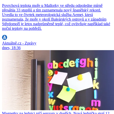
Povrchová teplota moře u Mallorky ve středu odpoledne mírně
přesáhla 33 stupňů a tím zaznamenala nový španělský rekord.
Uvedla to ve čtvrtek meteorologická služba Aemet, která
poznamenala, že moře v okolí Baleárských ostrovů a v západním
Středomoří je letos nadprůměrně teplé, což ovlivňuje například také
noční teploty na pobřeží.
Aktuálně.cz - Zprávy
dnes, 18:36
Magnetky na lednici ničí senzory v dveřích. Nová lednička stojí 12