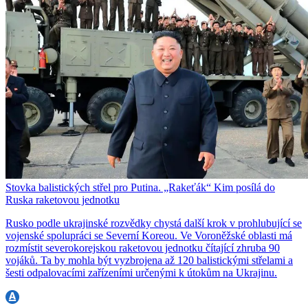
Stovka balistických střel pro Putina. „Rakeťák“ Kim posílá do
Ruska raketovou jednotku
Rusko podle ukrajinské rozvědky chystá další krok v prohlubující se
vojenské spolupráci se Severní Koreou. Ve Voroněžské oblasti má
rozmístit severokorejskou raketovou jednotku čítající zhruba 90
vojáků. Ta by mohla být vyzbrojena až 120 balistickými střelami a
šesti odpalovacími zařízeními určenými k útokům na Ukrajinu.