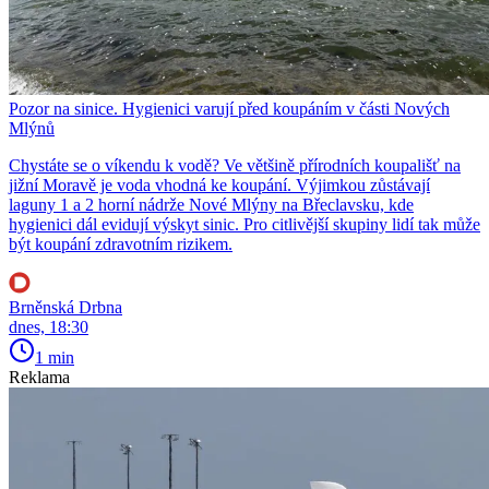
Pozor na sinice. Hygienici varují před koupáním v části Nových
Mlýnů
Chystáte se o víkendu k vodě? Ve většině přírodních koupališť na
jižní Moravě je voda vhodná ke koupání. Výjimkou zůstávají
laguny 1 a 2 horní nádrže Nové Mlýny na Břeclavsku, kde
hygienici dál evidují výskyt sinic. Pro citlivější skupiny lidí tak může
být koupání zdravotním rizikem.
Brněnská Drbna
dnes, 18:30
1 min
Reklama