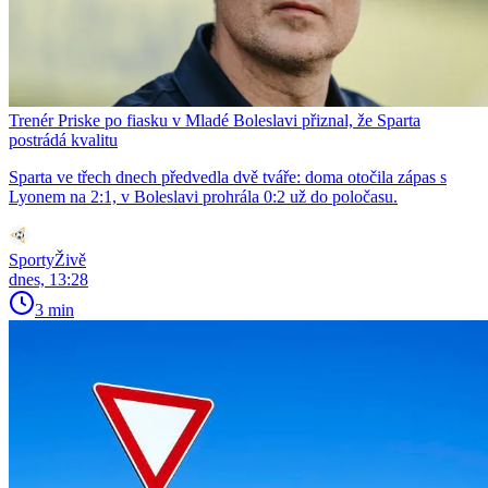
Trenér Priske po fiasku v Mladé Boleslavi přiznal, že Sparta
postrádá kvalitu
Sparta ve třech dnech předvedla dvě tváře: doma otočila zápas s
Lyonem na 2:1, v Boleslavi prohrála 0:2 už do poločasu.
SportyŽivě
dnes, 13:28
3 min