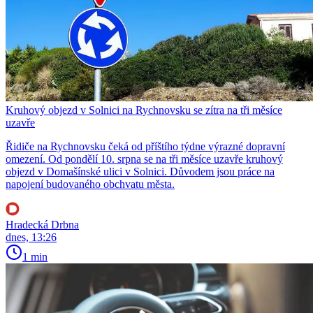
Kruhový objezd v Solnici na Rychnovsku se zítra na tři měsíce
uzavře
Řidiče na Rychnovsku čeká od příštího týdne výrazné dopravní
omezení. Od pondělí 10. srpna se na tři měsíce uzavře kruhový
objezd v Domašínské ulici v Solnici. Důvodem jsou práce na
napojení budovaného obchvatu města.
Hradecká Drbna
dnes, 13:26
1 min