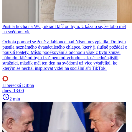
Pustila hocha na WC, ukradl klíč od bytu. Ukázalo se, že toho měl
na svědomí víc
Ochota pomoci se ženě z Jablonce nad Nisou nevyplatila. Do bytu
pustila neznámého dvanáctiletého chlapce, který ji slušně požádal o
použití toalety. Místo poděkování a odchodu však z bytu zmizel
náhradní klíč od bytu i s čipem od vchodu. Jak následně zjistili
strážníci, mladík měl ten den na svědomí už více výstřelků, ke
kterým se nechal inspirovat videi na sociální síti TikTok.
Liberecká Drbna
dnes, 13:00
2 min