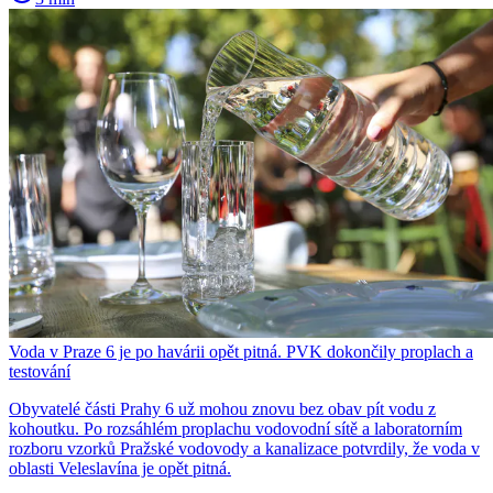
Voda v Praze 6 je po havárii opět pitná. PVK dokončily proplach a
testování
Obyvatelé části Prahy 6 už mohou znovu bez obav pít vodu z
kohoutku. Po rozsáhlém proplachu vodovodní sítě a laboratorním
rozboru vzorků Pražské vodovody a kanalizace potvrdily, že voda v
oblasti Veleslavína je opět pitná.