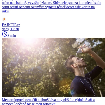
nebo na chalupě, vyvažují zlatem. Sběratelé jsou za kompletní sadu
osmi sešitů ochotni okamžitě vyplatit téměř deset tisíc korun na
ruku.
FAJNTIP.cz
dnes, 12:30
3 min
Meteorologové označili nejhorší dva dny příštího týdně. Staří a
nemocní občané by se měli připravit