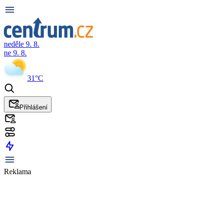
neděle 9. 8.
ne 9. 8.
31°C
Přihlášení
Reklama