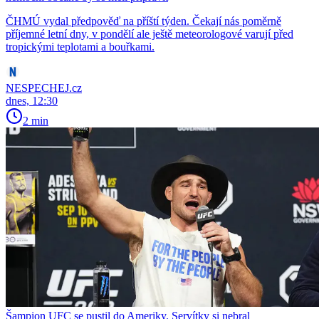
ČHMÚ vydal předpověď na příští týden. Čekají nás poměrně
příjemné letní dny, v pondělí ale ještě meteorologové varují před
tropickými teplotami a bouřkami.
NESPECHEJ.cz
dnes, 12:30
2 min
Šampion UFC se pustil do Ameriky. Servítky si nebral