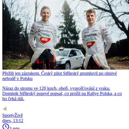
Přežili jen zázrakem. Český pilot Stříteský promluvil po ohnivé
nehodě v Polsku
Náraz do stromu ve 120 km/h, oheň, vyprošťování z vraku.
Dominik Stříteský poprvé popsal, co prožil na Rallye Polska, a co
ho čeká dál.
SportyŽivě
dnes, 13:12
3 min