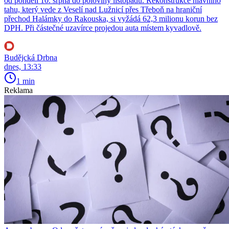
od pondělí 10. srpna do poloviny listopadu. Rekonstrukce hlavního
tahu, který vede z Veselí nad Lužnicí přes Třeboň na hraniční
přechod Halámky do Rakouska, si vyžádá 62,3 milionu korun bez
DPH. Při částečné uzavírce projedou auta místem kyvadlově.
Budějcká Drbna
dnes, 13:33
1 min
Reklama