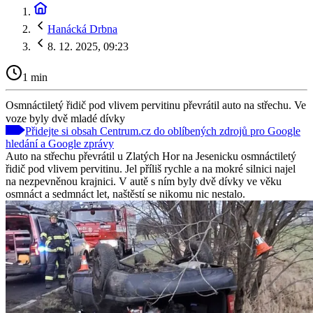
Hanácká Drbna
8. 12. 2025, 09:23
1 min
Osmnáctiletý řidič pod vlivem pervitinu převrátil auto na střechu. Ve
voze byly dvě mladé dívky
Přidejte si obsah Centrum.cz do oblíbených zdrojů pro Google
hledání a Google zprávy
Auto na střechu převrátil u Zlatých Hor na Jesenicku osmnáctiletý
řidič pod vlivem pervitinu. Jel příliš rychle a na mokré silnici najel
na nezpevněnou krajnici. V autě s ním byly dvě dívky ve věku
osmnáct a sedmnáct let, naštěstí se nikomu nic nestalo.