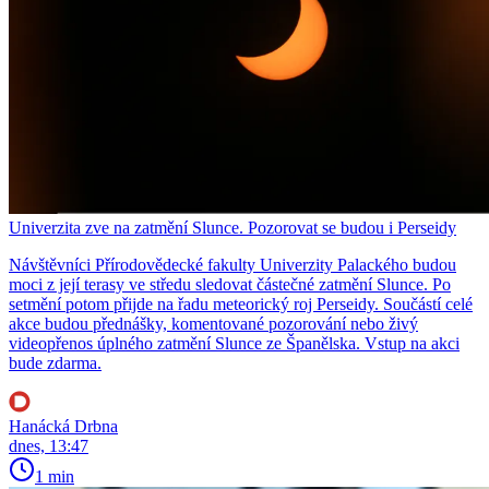
Univerzita zve na zatmění Slunce. Pozorovat se budou i Perseidy
Návštěvníci Přírodovědecké fakulty Univerzity Palackého budou
moci z její terasy ve středu sledovat částečné zatmění Slunce. Po
setmění potom přijde na řadu meteorický roj Perseidy. Součástí celé
akce budou přednášky, komentované pozorování nebo živý
videopřenos úplného zatmění Slunce ze Španělska. Vstup na akci
bude zdarma.
Hanácká Drbna
dnes, 13:47
1 min