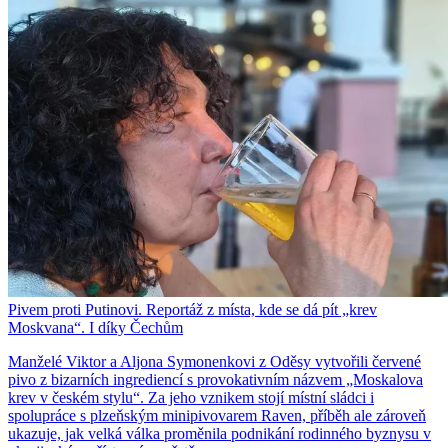
Pivem proti Putinovi. Reportáž z místa, kde se dá pít „krev
Moskvana“. I díky Čechům
Manželé Viktor a Aljona Symonenkovi z Oděsy vytvořili červené
pivo z bizarních ingrediencí s provokativním názvem „Moskalova
krev v českém stylu“. Za jeho vznikem stojí místní sládci i
spolupráce s plzeňským minipivovarem Raven, příběh ale zároveň
ukazuje, jak velká válka proměnila podnikání rodinného byznysu v