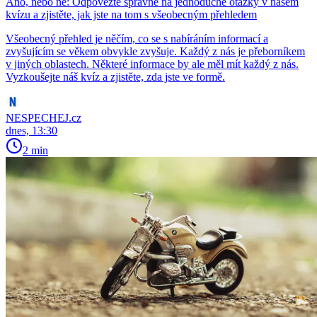
Ano, nebo ne: Odpovězte správně na jednoduché otázky v našem
kvízu a zjistěte, jak jste na tom s všeobecným přehledem
Všeobecný přehled je něčím, co se s nabíráním informací a
zvyšujícím se věkem obvykle zvyšuje. Každý z nás je přeborníkem
v jiných oblastech. Některé informace by ale měl mít každý z nás.
Vyzkoušejte náš kvíz a zjistěte, zda jste ve formě.
NESPECHEJ.cz
dnes, 13:30
2 min