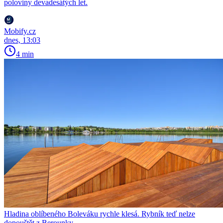
poloviny devadesátých let.
Mobify.cz
dnes, 13:03
4 min
Hladina oblíbeného Boleváku rychle klesá. Rybník teď nelze
dopouštět z Berounky