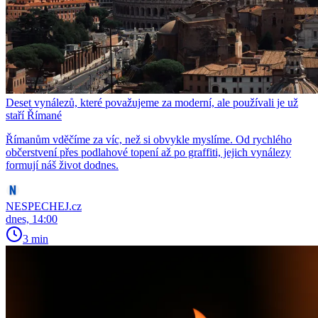
Deset vynálezů, které považujeme za moderní, ale používali je už
staří Římané
Římanům vděčíme za víc, než si obvykle myslíme. Od rychlého
občerstvení přes podlahové topení až po graffiti, jejich vynálezy
formují náš život dodnes.
NESPECHEJ.cz
dnes, 14:00
3 min