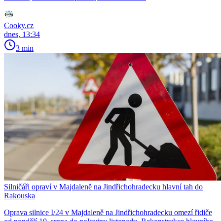
Cooky.cz
dnes, 13:34
3 min
Silničáři opraví v Majdaleně na Jindřichohradecku hlavní tah do
Rakouska
Oprava silnice I/24 v Majdaleně na Jindřichohradecku omezí řidiče