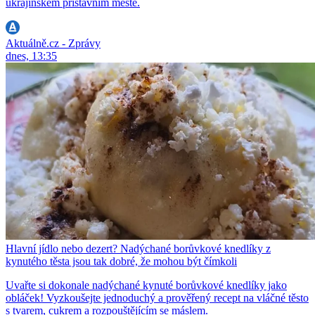
ukrajinském přístavním městě.
Aktuálně.cz - Zprávy
dnes, 13:35
Hlavní jídlo nebo dezert? Nadýchané borůvkové knedlíky z
kynutého těsta jsou tak dobré, že mohou být čímkoli
Uvařte si dokonale nadýchané kynuté borůvkové knedlíky jako
obláček! Vyzkoušejte jednoduchý a prověřený recept na vláčné těsto
s tvarem, cukrem a rozpouštějícím se máslem.