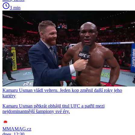
3 min
Kamaru Usman vládl velteru. Jeden kop změnil další roky jeho
kariéry
Kamaru Usman pětkrát obhájil titul UFC a patřil mezi
nejdominantnější šampiony své éry.
MMAMAG.cz
dnes, 12:30