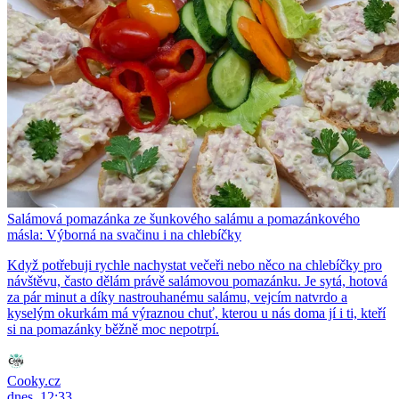
Salámová pomazánka ze šunkového salámu a pomazánkového
másla: Výborná na svačinu i na chlebíčky
Když potřebuji rychle nachystat večeři nebo něco na chlebíčky pro
návštěvu, často dělám právě salámovou pomazánku. Je sytá, hotová
za pár minut a díky nastrouhanému salámu, vejcím natvrdo a
kyselým okurkám má výraznou chuť, kterou u nás doma jí i ti, kteří
si na pomazánky běžně moc nepotrpí.
Cooky.cz
dnes, 12:33