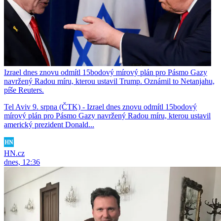
Izrael dnes znovu odmítl 15bodový mírový plán pro Pásmo Gazy
navržený Radou míru, kterou ustavil Trump. Oznámil to Netanjahu,
píše Reuters.
Tel Aviv 9. srpna (ČTK) - Izrael dnes znovu odmítl 15bodový
mírový plán pro Pásmo Gazy navržený Radou míru, kterou ustavil
americký prezident Donald...
HN.cz
dnes, 12:36