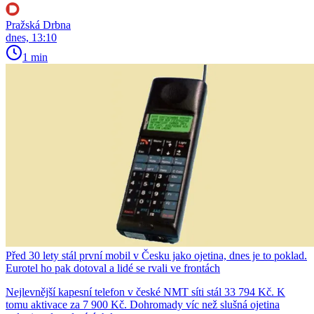
Pražská Drbna
dnes, 13:10
1 min
Před 30 lety stál první mobil v Česku jako ojetina, dnes je to poklad.
Eurotel ho pak dotoval a lidé se rvali ve frontách
Nejlevnější kapesní telefon v české NMT síti stál 33 794 Kč. K
tomu aktivace za 7 900 Kč. Dohromady víc než slušná ojetina