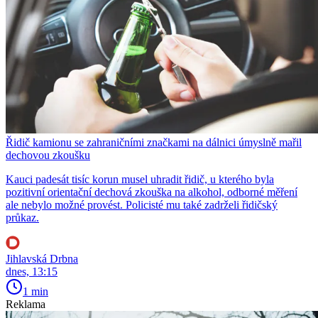
Řidič kamionu se zahraničními značkami na dálnici úmyslně mařil
dechovou zkoušku
Kauci padesát tisíc korun musel uhradit řidič, u kterého byla
pozitivní orientační dechová zkouška na alkohol, odborné měření
ale nebylo možné provést. Policisté mu také zadrželi řidičský
průkaz.
Jihlavská Drbna
dnes, 13:15
1 min
Reklama