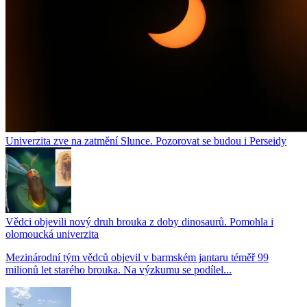
Univerzita zve na zatmění Slunce. Pozorovat se budou i Perseidy
Vědci objevili nový druh brouka z doby dinosaurů. Pomohla i
olomoucká univerzita
Mezinárodní tým vědců objevil v barmském jantaru téměř 99
milionů let starého brouka. Na výzkumu se podílel...