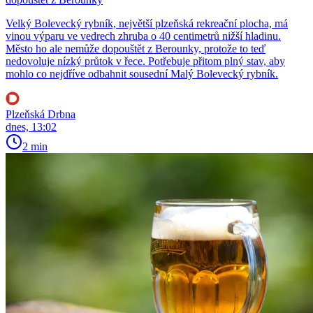
Velký Bolevecký rybník, největší plzeňská rekreační plocha, má
vinou výparu ve vedrech zhruba o 40 centimetrů nižší hladinu.
Město ho ale nemůže dopouštět z Berounky, protože to teď
nedovoluje nízký průtok v řece. Potřebuje přitom plný stav, aby
mohlo co nejdříve odbahnit sousední Malý Bolevecký rybník.
Plzeňská Drbna
dnes, 13:02
2 min