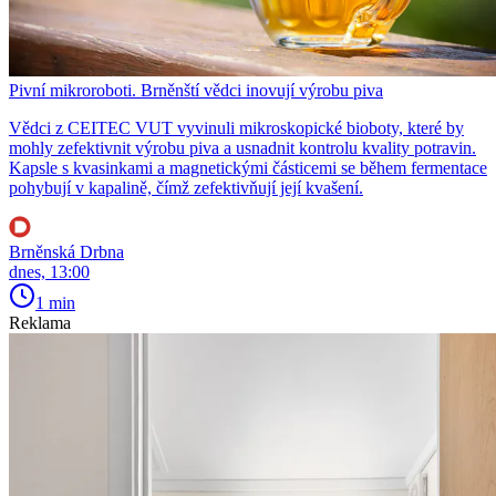
Pivní mikroroboti. Brněnští vědci inovují výrobu piva
Vědci z CEITEC VUT vyvinuli mikroskopické bioboty, které by
mohly zefektivnit výrobu piva a usnadnit kontrolu kvality potravin.
Kapsle s kvasinkami a magnetickými částicemi se během fermentace
pohybují v kapalině, čímž zefektivňují její kvašení.
Brněnská Drbna
dnes, 13:00
1 min
Reklama