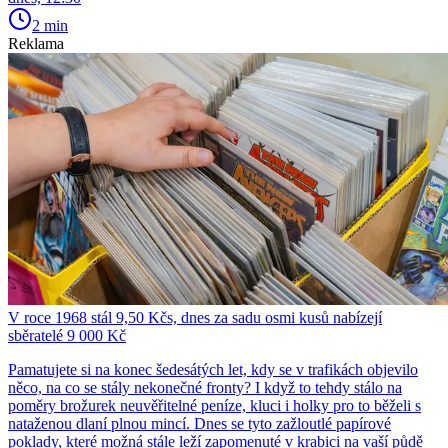
2 min
Reklama
V roce 1968 stál 9,50 Kčs, dnes za sadu osmi kusů nabízejí
sběratelé 9 000 Kč
Pamatujete si na konec šedesátých let, kdy se v trafikách objevilo
něco, na co se stály nekonečné fronty? I když to tehdy stálo na
poměry brožurek neuvěřitelné peníze, kluci i holky pro to běželi s
nataženou dlaní plnou mincí. Dnes se tyto zažloutlé papírové
poklady, které možná stále leží zapomenuté v krabici na vaší půdě