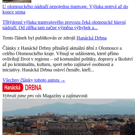
U olomouckého nádraží nepojedou tramvaje. Výluka potrvá až do
konce srpna
Třítýdenní výluka tramvajového provozu čeká olomoucké hlavní
nádraží. Od zítřka tam začne výměna výhybek a...
Tento článek byl publikován ze zdrojů
Hanácká Drbna
Články z Hanácké Drbny přinášejí aktuální dění z Olomouce a
celého Olomouckého kraje. Věnují se událostem, které přímo
ovlivňují život v regionu – od komunální politiky, dopravy a školství
až po kriminalitu, kulturu, sport nebo zajímavé osobnosti a
iniciativy. Hanácká Drbna osloví čtenáře, kteří...
Všechny články tohoto autora →
Vybrali jsme pro vás
Magazíny a zajímavosti