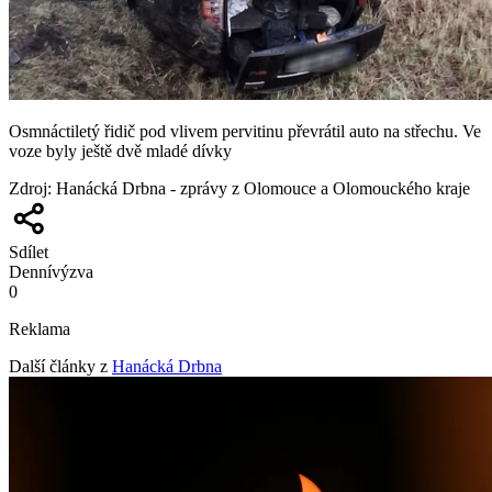
Osmnáctiletý řidič pod vlivem pervitinu převrátil auto na střechu. Ve
voze byly ještě dvě mladé dívky
Zdroj
:
Hanácká Drbna - zprávy z Olomouce a Olomouckého kraje
Sdílet
Denní
výzva
0
Reklama
Další články z
Hanácká Drbna