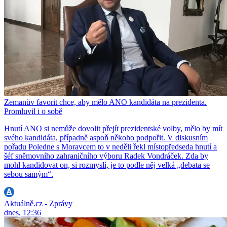
Zemanův favorit chce, aby mělo ANO kandidáta na prezidenta.
Promluvil i o sobě
Hnutí ANO si nemůže dovolit přejít prezidentské volby, mělo by mít
svého kandidáta, případně aspoň někoho podpořit. V diskusním
pořadu Poledne s Moravcem to v neděli řekl místopředseda hnutí a
šéf sněmovního zahraničního výboru Radek Vondráček. Zda by
mohl kandidovat on, si rozmyslí, je to podle něj velká „debata se
sebou samým“.
Aktuálně.cz - Zprávy
dnes, 12:36