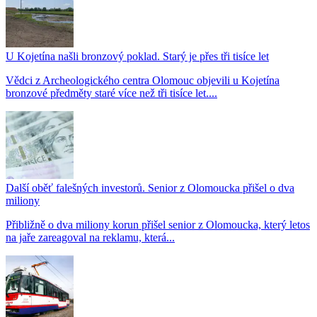
U Kojetína našli bronzový poklad. Starý je přes tři tisíce let
Vědci z Archeologického centra Olomouc objevili u Kojetína
bronzové předměty staré více než tři tisíce let....
Další oběť falešných investorů. Senior z Olomoucka přišel o dva
miliony
Přibližně o dva miliony korun přišel senior z Olomoucka, který letos
na jaře zareagoval na reklamu, která...