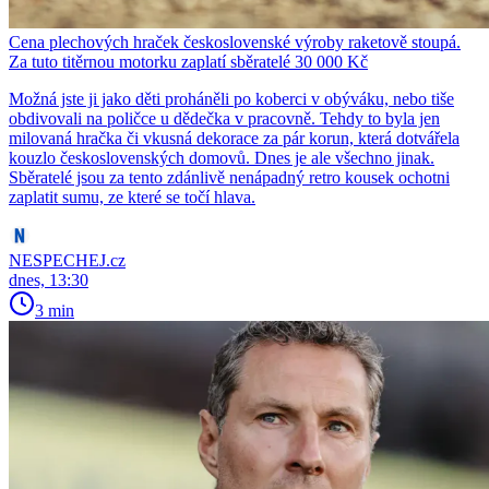
Cena plechových hraček československé výroby raketově stoupá.
Za tuto titěrnou motorku zaplatí sběratelé 30 000 Kč
Možná jste ji jako děti proháněli po koberci v obýváku, nebo tiše
obdivovali na poličce u dědečka v pracovně. Tehdy to byla jen
milovaná hračka či vkusná dekorace za pár korun, která dotvářela
kouzlo československých domovů. Dnes je ale všechno jinak.
Sběratelé jsou za tento zdánlivě nenápadný retro kousek ochotni
zaplatit sumu, ze které se točí hlava.
NESPECHEJ.cz
dnes, 13:30
3 min