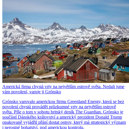
Americká firma chystá vrty na největším ostrově světa. Nedali jsme
vám povolení, varuje ji Grónsko
Grónsko varovalo americkou firmu Greenland Energy, která se bez
povolení chystá provádět průzkumné vrty na největším ostrově
světa. Píše o tom v sobotu britský deník The Guardian. Grónsko je
součástí Dánského království a americký prezident Donald Trump
opakovaně vyjádřil přání dostat ostrov, který má strategický význam
i nerostné bohatství, pod americkou kontrolu.