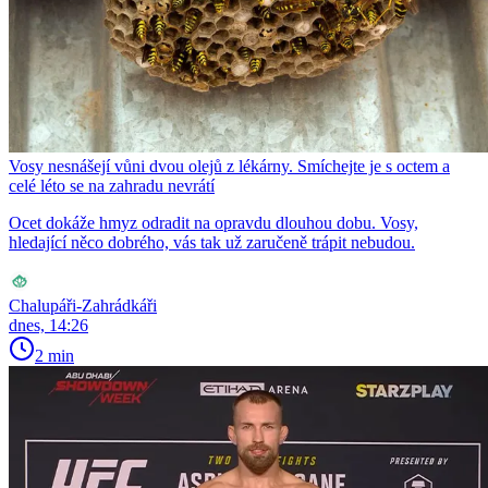
Vosy nesnášejí vůni dvou olejů z lékárny. Smíchejte je s octem a
celé léto se na zahradu nevrátí
Ocet dokáže hmyz odradit na opravdu dlouhou dobu. Vosy,
hledající něco dobrého, vás tak už zaručeně trápit nebudou.
Chalupáři-Zahrádkáři
dnes, 14:26
2 min