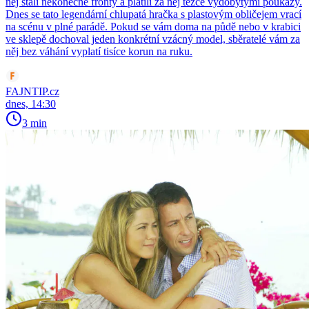
něj stáli nekonečné fronty a platili za něj těžce vydobytými poukazy.
Dnes se tato legendární chlupatá hračka s plastovým obličejem vrací
na scénu v plné parádě. Pokud se vám doma na půdě nebo v krabici
ve sklepě dochoval jeden konkrétní vzácný model, sběratelé vám za
něj bez váhání vyplatí tisíce korun na ruku.
FAJNTIP.cz
dnes, 14:30
3 min