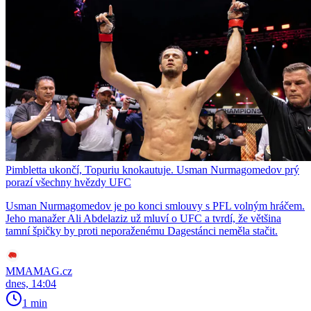
Pimbletta ukončí, Topuriu knokautuje. Usman Nurmagomedov prý
porazí všechny hvězdy UFC
Usman Nurmagomedov je po konci smlouvy s PFL volným hráčem.
Jeho manažer Ali Abdelaziz už mluví o UFC a tvrdí, že většina
tamní špičky by proti neporaženému Dagestánci neměla stačit.
MMAMAG.cz
dnes, 14:04
1 min