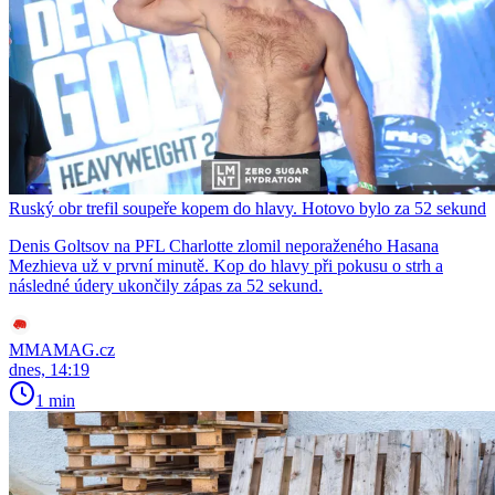
Ruský obr trefil soupeře kopem do hlavy. Hotovo bylo za 52 sekund
Denis Goltsov na PFL Charlotte zlomil neporaženého Hasana
Mezhieva už v první minutě. Kop do hlavy při pokusu o strh a
následné údery ukončily zápas za 52 sekund.
MMAMAG.cz
dnes, 14:19
1 min