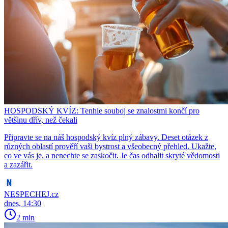
HOSPODSKÝ KVÍZ: Tenhle souboj se znalostmi končí pro
většinu dřív, než čekali
Připravte se na náš hospodský kvíz plný zábavy. Deset otázek z
různých oblastí prověří vaši bystrost a všeobecný přehled. Ukažte,
co ve vás je, a nenechte se zaskočit. Je čas odhalit skryté vědomosti
a zazářit.
NESPECHEJ.cz
dnes, 14:30
2 min