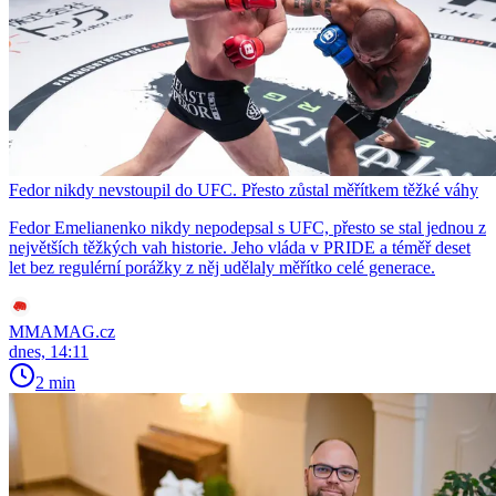
Fedor nikdy nevstoupil do UFC. Přesto zůstal měřítkem těžké váhy
Fedor Emelianenko nikdy nepodepsal s UFC, přesto se stal jednou z
největších těžkých vah historie. Jeho vláda v PRIDE a téměř deset
let bez regulérní porážky z něj udělaly měřítko celé generace.
MMAMAG.cz
dnes, 14:11
2 min