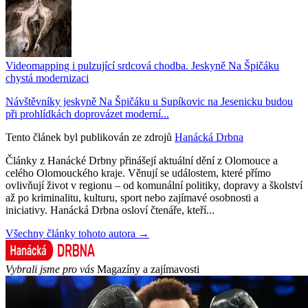
Videomapping i pulzující srdcová chodba. Jeskyně Na Špičáku
chystá modernizaci
Návštěvníky jeskyně Na Špičáku u Supíkovic na Jesenicku budou
při prohlídkách doprovázet moderní...
Tento článek byl publikován ze zdrojů
Hanácká Drbna
Články z Hanácké Drbny přinášejí aktuální dění z Olomouce a
celého Olomouckého kraje. Věnují se událostem, které přímo
ovlivňují život v regionu – od komunální politiky, dopravy a školství
až po kriminalitu, kulturu, sport nebo zajímavé osobnosti a
iniciativy. Hanácká Drbna osloví čtenáře, kteří...
Všechny články tohoto autora →
Vybrali jsme pro vás
Magazíny a zajímavosti