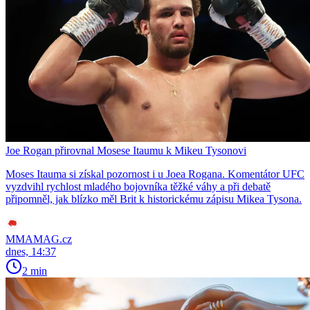
Joe Rogan přirovnal Mosese Itaumu k Mikeu Tysonovi
Moses Itauma si získal pozornost i u Joea Rogana. Komentátor UFC
vyzdvihl rychlost mladého bojovníka těžké váhy a při debatě
připomněl, jak blízko měl Brit k historickému zápisu Mikea Tysona.
MMAMAG.cz
dnes, 14:37
2 min