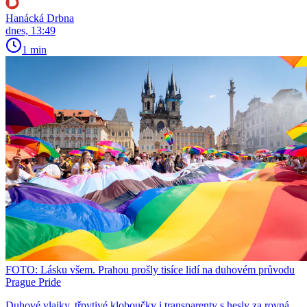
Hanácká Drbna
dnes, 13:49
1 min
FOTO: Lásku všem. Prahou prošly tisíce lidí na duhovém průvodu
Prague Pride
Duhové vlajky, třpytivé kloboučky i transparenty s hesly za rovná