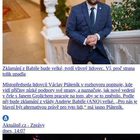
Zklamání z Babiše bude velké, tvrdí vlivný lidovec. Ví, proč strana
tolik upadla
Místopředseda lidovců Václav Pláteník v rozhovoru popisuje, kde
vidí příčiny nízké podpory své strany, a naznačuje, jak nové vedení
v čele s Janem Grolichem pracuje na tom, aby se to změnilo. Podle
něj bude zklamání z vlády Andreje Babiše (ANO) velké. „Pro nás je
hlavní být alternativou právě pro tyto lidi,“ má jasno Pláteník.
Aktuálně.cz - Zprávy
dnes, 14:07