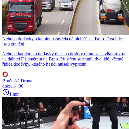
Nehoda dodávky a kamionu zavřela dálnici D1 na Brno. Dva lidé
jsou zranění
Nehoda kamionu a dodávky dnes na desítky minut zastavila provoz
na dálnici D1 směrem na Brno. Při střetu se zranili dva lidé, včetně
řidiče dodávky, kterého hasiči museli vyprostit.
Brněnská Drbna
dnes, 14:00
1 min