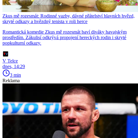
Zkus mě rozesmát: Rodinné vazby, dávné přátelství hlavních hvězd,
skryté odkazy a hvězdný tenista v roli herce
Romantická komedie Zkus mě rozesmát baví diváky havajským
prostředím. Zákulisí odkrývá propojení hereckých rodin i skryté
popkulturní odkazy.
V Telce
dnes, 14:29
3 min
Reklama