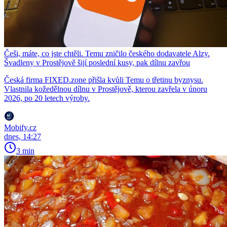
Češi, máte, co jste chtěli. Temu zničilo českého dodavatele Alzy.
Švadleny v Prostějově šijí poslední kusy, pak dílnu zavřou
Česká firma FIXED.zone přišla kvůli Temu o třetinu byznysu.
Vlastnila kožedělnou dílnu v Prostějově, kterou zavřela v únoru
2026, po 20 letech výroby.
Mobify.cz
dnes, 14:27
3 min