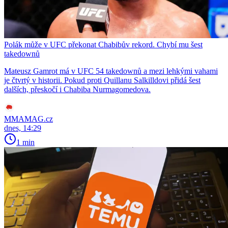
Polák může v UFC překonat Chabibův rekord. Chybí mu šest
takedownů
Mateusz Gamrot má v UFC 54 takedownů a mezi lehkými vahami
je čtvrtý v historii. Pokud proti Quillanu Salkilldovi přidá šest
dalších, přeskočí i Chabiba Nurmagomedova.
MMAMAG.cz
dnes, 14:29
1 min