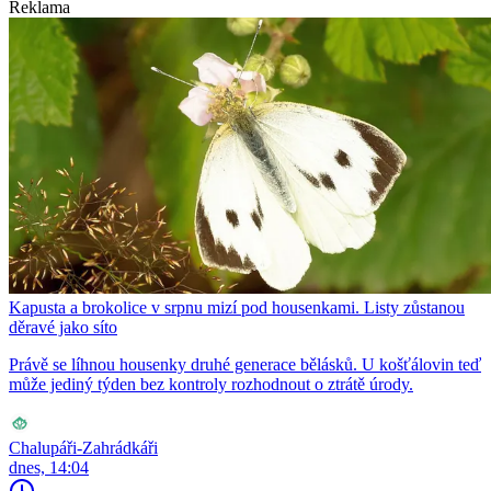
Reklama
Kapusta a brokolice v srpnu mizí pod housenkami. Listy zůstanou
děravé jako síto
Právě se líhnou housenky druhé generace bělásků. U košťálovin teď
může jediný týden bez kontroly rozhodnout o ztrátě úrody.
Chalupáři-Zahrádkáři
dnes, 14:04