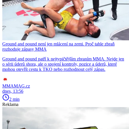
Ground and pound není jen mlácení na zemi. Proč tahle zbraň
rozhoduje zápasy MMA
Ground and pound patří k nejtypičtějším zbraním MMA. Nejde jen
o sérii úderů shora, ale o spojení kontroly, pozice a úderů, které
mohou otevřít cestu k TKO nebo rozhodnout celý zápas.
MMAMAG.cz
dnes, 13:56
2 min
Reklama