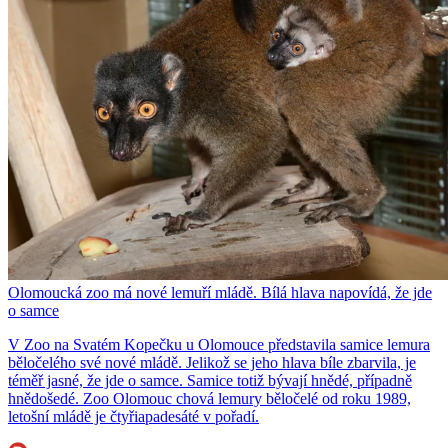
Olomoucká zoo má nové lemuří mládě. Bílá hlava napovídá, že jde
o samce
V Zoo na Svatém Kopečku u Olomouce představila samice lemura
běločelého své nové mládě. Jelikož se jeho hlava bíle zbarvila, je
téměř jasné, že jde o samce. Samice totiž bývají hnědé, případně
hnědošedé. Zoo Olomouc chová lemury běločelé od roku 1989,
letošní mládě je čtyřiapadesáté v pořadí.