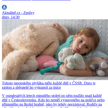
Aktuálně.cz - Zprávy
dnes, 14:30
Tohoto japonského plyšáka mělo každé dítě v ČSSR. Dnes je
raritou a sběratelé ho vykupují za tisíce
V osmdesátých letech minulého století po něm toužilo snad každé
dítě v Československu. Kdo ho neměl vystaveného na poličce nebo
připnutého na školní brašně, jako by tehdy neexistoval. Rodiče na