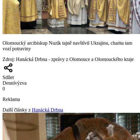
Olomoucký arcibiskup Nuzík tajně navštívil Ukrajinu, charita tam
vozí potraviny
Zdroj
:
Hanácká Drbna - zprávy z Olomouce a Olomouckého kraje
Sdílet
Denní
výzva
0
Reklama
Další články z
Hanácká Drbna