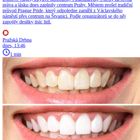
práva a lásku dnes zaplnily centrum Prahy. Městem prošel tradiční
průvod Prague Pride, který odpoledne zamířil z Václavského
náměstí přes centrum na Štvanici. Podle organizátorů se do něj
zapojily desítky tisíc lidí.
Pražská Drbna
dnes, 13:46
1 min