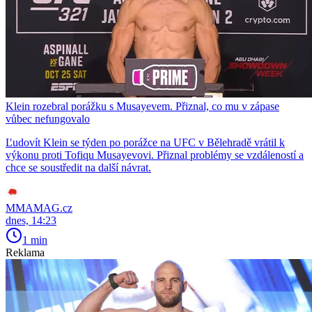
Klein rozebral porážku s Musayevem. Přiznal, co mu v zápase
vůbec nefungovalo
Ľudovít Klein se týden po porážce na UFC v Bělehradě vrátil k
výkonu proti Tofiqu Musayevovi. Přiznal problémy se vzdáleností a
chce se soustředit na další návrat.
MMAMAG.cz
dnes, 14:23
1 min
Reklama