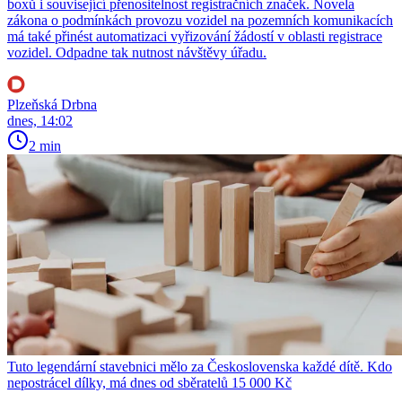
boxů i související přenositelnost registračních značek. Novela
zákona o podmínkách provozu vozidel na pozemních komunikacích
má také přinést automatizaci vyřizování žádostí v oblasti registrace
vozidel. Odpadne tak nutnost návštěvy úřadu.
Plzeňská Drbna
dnes, 14:02
2 min
Tuto legendární stavebnici mělo za Československa každé dítě. Kdo
nepostrácel dílky, má dnes od sběratelů 15 000 Kč