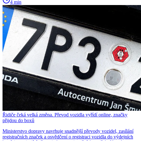
4 min
Řidiče čeká velká změna. Převod vozidla vyřídí online, značky
přijdou do boxů
Ministerstvo dopravy navrhuje snadnější převody vozidel, zasílání
registračních značek a osvědčení o registraci vozidla do výdejních