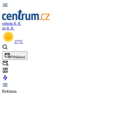
sobota 8. 8.
so 8. 8.
27°C
Přihlášení
Reklama