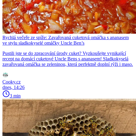
Rychlá večeře ze spíže: Zavařovaná cuketová omáčka s ananasem
ve stylu sladkokyselé omáčky Uncle Ben’s
Pustili jste se do zpracování úrody cuket? Vyzkoušejte vynikající
recept na domácí cuketové Uncle Bens s ananasem! Sladkokyselá
zavařovaná omáčka se zeleninou, která perfektně doplní rýži i maso.
Cooky.cz
dnes, 14:26
3 min