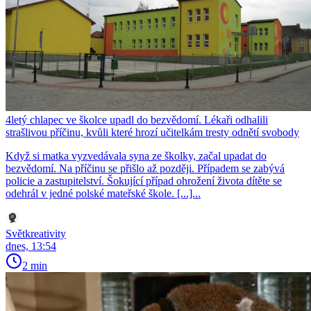
4letý chlapec ve školce upadl do bezvědomí. Lékaři odhalili
strašlivou příčinu, kvůli které hrozí učitelkám tresty odnětí svobody
Když si matka vyzvedávala syna ze školky, začal upadat do
bezvědomí. Na příčinu se přišlo až později. Případem se zabývá
policie a zastupitelství. Šokující případ ohrožení života dítěte se
odehrál v jedné polské mateřské škole. [...]...
Světkreativity
dnes, 13:54
2 min