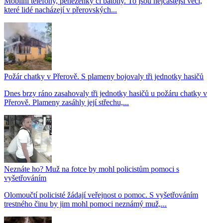
Mobilní telefony, peněženky či batohy. To jsou nejčastější věci,
které lidé nacházejí v přerovských...
Požár chatky v Přerově. S plameny bojovaly tři jednotky hasičů
Dnes brzy ráno zasahovaly tři jednotky hasičů u požáru chatky v
Přerově. Plameny zasáhly její střechu,...
Neznáte ho? Muž na fotce by mohl policistům pomoci s
vyšetřováním
Olomoučtí policisté žádají veřejnost o pomoc. S vyšetřováním
trestného činu by jim mohl pomoci neznámý muž,...