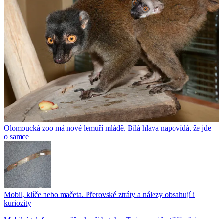
Olomoucká zoo má nové lemuří mládě. Bílá hlava napovídá, že jde
o samce
Mobil, klíče nebo mačeta. Přerovské ztráty a nálezy obsahují i
kuriozity