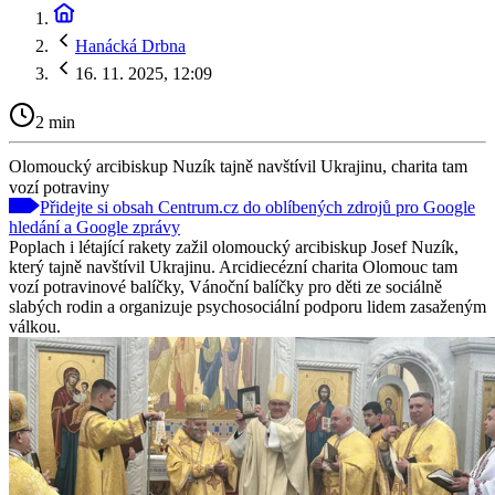
Hanácká Drbna
16. 11. 2025, 12:09
2 min
Olomoucký arcibiskup Nuzík tajně navštívil Ukrajinu, charita tam
vozí potraviny
Přidejte si obsah Centrum.cz do oblíbených zdrojů pro Google
hledání a Google zprávy
Poplach i létající rakety zažil olomoucký arcibiskup Josef Nuzík,
který tajně navštívil Ukrajinu. Arcidiecézní charita Olomouc tam
vozí potravinové balíčky, Vánoční balíčky pro děti ze sociálně
slabých rodin a organizuje psychosociální podporu lidem zasaženým
válkou.