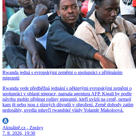
Rwanda jedná s evropskými zeměmi o spolupráci s přijímáním
migrantů
Rwanda vede předběžná jednání s některými evropskými zeměmi o
spolupráci v oblasti migrace, napsala agentura AFP. Kigali by podle
návrhu mohlo přijímat rodiny migrantů, kteří uvízli na cestě, nemají
kam jít nebo jsou z různých důvodů v ohrožení. Země dohody zatím
nedosáhly, uvedla mluvčí rwandské vlády Yolande Makoloová.
Aktuálně.cz - Zprávy
7. 8. 2026, 19:30