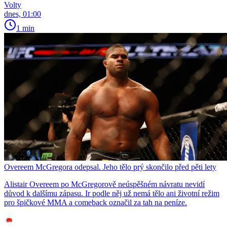
Volty
dnes, 01:00
1 min
Overeem McGregora odepsal. Jeho tělo prý skončilo před pěti lety
Alistair Overeem po McGregorově neúspěšném návratu nevidí
důvod k dalšímu zápasu. Ir podle něj už nemá tělo ani životní režim
pro špičkové MMA a comeback označil za tah na peníze.