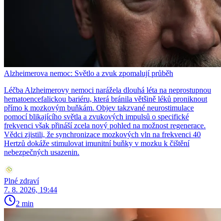
Alzheimerova nemoc: Světlo a zvuk zpomalují průběh
Léčba Alzheimerovy nemoci narážela dlouhá léta na neprostupnou
hematoencefalickou bariéru, která bránila většině léků proniknout
přímo k mozkovým buňkám. Objev takzvané neurostimulace
pomocí blikajícího světla a zvukových impulsů o specifické
frekvenci však přináší zcela nový pohled na možnost regenerace.
Vědci zjistili, že synchronizace mozkových vln na frekvenci 40
Hertzů dokáže stimulovat imunitní buňky v mozku k čištění
nebezpečných usazenin.
Plné zdraví
7. 8. 2026, 19:44
2 min