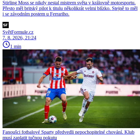
Stirling Moss se nikdy nestal mistrem světa v královně motorsportu.
Přesto měl britský pilot k titulu několikrát velmi blízko. Stejně to měl
i se závodním postem u Ferrariho.
SvětFormule.cz
7. 8. 2026, 21:24
1 min
Fanoušci fotbalové Sparty předvedli nepochopitelné chování. Klub
musí zaplatit tučnou pokutu