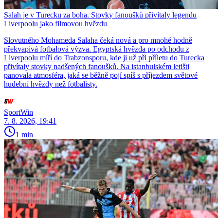
Salah je v Turecku za boha. Stovky fanoušků přivítaly legendu
Liverpoolu jako filmovou hvězdu
Slovutného Mohameda Salaha čeká nová a pro mnohé hodně
překvapivá fotbalová výzva. Egyptská hvězda po odchodu z
Liverpoolu míří do Trabzonsporu, kde ji už při příletu do Turecka
přivítaly stovky nadšených fanoušků. Na istanbulském letišti
panovala atmosféra, jaká se běžně pojí spíš s příjezdem světové
hudební hvězdy než fotbalisty.
SportWin
7. 8. 2026, 19:41
1 min