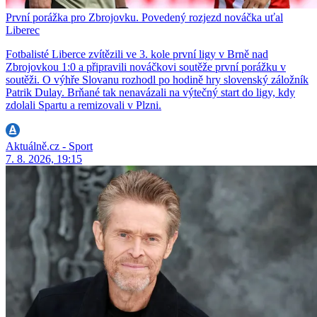
První porážka pro Zbrojovku. Povedený rozjezd nováčka uťal
Liberec
Fotbalisté Liberce zvítězili ve 3. kole první ligy v Brně nad
Zbrojovkou 1:0 a připravili nováčkovi soutěže první porážku v
soutěži. O výhře Slovanu rozhodl po hodině hry slovenský záložník
Patrik Dulay. Brňané tak nenavázali na výtečný start do ligy, kdy
zdolali Spartu a remizovali v Plzni.
Aktuálně.cz - Sport
7. 8. 2026, 19:15