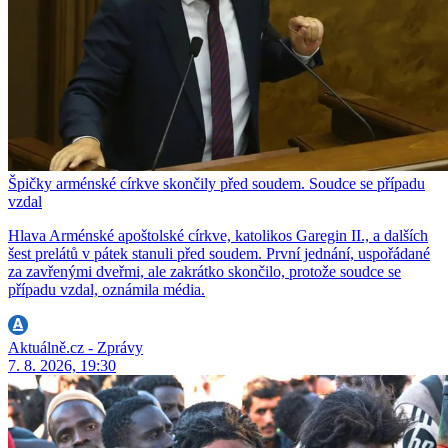
Špičky arménské církve skončily před soudem. Soudce se případu
vzdal
Hlava Arménské apoštolské církve, katolikos Garegin II., a dalších
šest prelátů v pátek stanuli před soudem. První jednání, uspořádané
za zavřenými dveřmi, ale zakrátko skončilo, protože soudce se
případu vzdal, oznámila média.
Aktuálně.cz - Zprávy
7. 8. 2026, 19:30