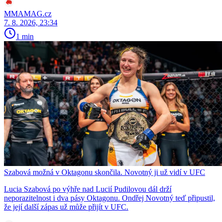
MMAMAG.cz
7. 8. 2026, 23:34
1 min
Szabová možná v Oktagonu skončila. Novotný ji už vidí v UFC
Lucia Szabová po výhře nad Lucií Pudilovou dál drží
neporazitelnost i dva pásy Oktagonu. Ondřej Novotný teď připustil,
že její další zápas už může přijít v UFC.