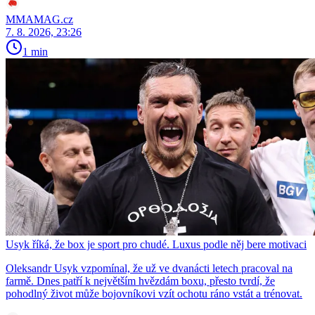
MMAMAG.cz
7. 8. 2026, 23:26
1 min
Usyk říká, že box je sport pro chudé. Luxus podle něj bere motivaci
Oleksandr Usyk vzpomínal, že už ve dvanácti letech pracoval na
farmě. Dnes patří k největším hvězdám boxu, přesto tvrdí, že
pohodlný život může bojovníkovi vzít ochotu ráno vstát a trénovat.