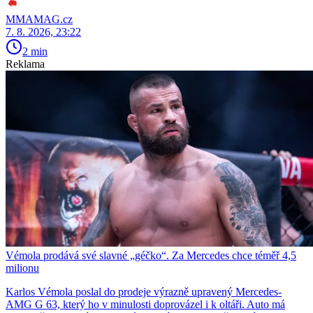
MMAMAG.cz
7. 8. 2026, 23:22
2 min
Reklama
Vémola prodává své slavné „géčko“. Za Mercedes chce téměř 4,5
milionu
Karlos Vémola poslal do prodeje výrazně upravený Mercedes-
AMG G 63, který ho v minulosti doprovázel i k oltáři. Auto má