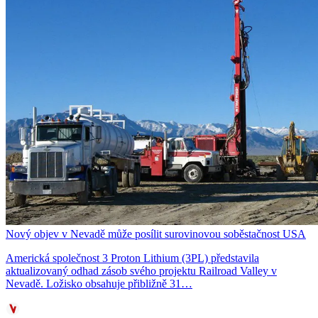
Nový objev v Nevadě může posílit surovinovou soběstačnost USA
Americká společnost 3 Proton Lithium (3PL) představila
aktualizovaný odhad zásob svého projektu Railroad Valley v
Nevadě. Ložisko obsahuje přibližně 31…