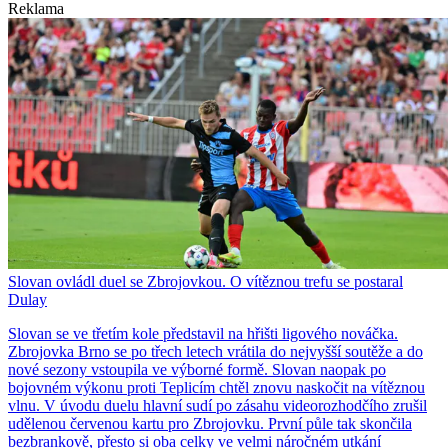
Reklama
Slovan ovládl duel se Zbrojovkou. O vítěznou trefu se postaral
Dulay
Slovan se ve třetím kole představil na hřišti ligového nováčka.
Zbrojovka Brno se po třech letech vrátila do nejvyšší soutěže a do
nové sezony vstoupila ve výborné formě. Slovan naopak po
bojovném výkonu proti Teplicím chtěl znovu naskočit na vítěznou
vlnu. V úvodu duelu hlavní sudí po zásahu videorozhodčího zrušil
udělenou červenou kartu pro Zbrojovku. První půle tak skončila
bezbrankově, přesto si oba celky ve velmi náročném utkání