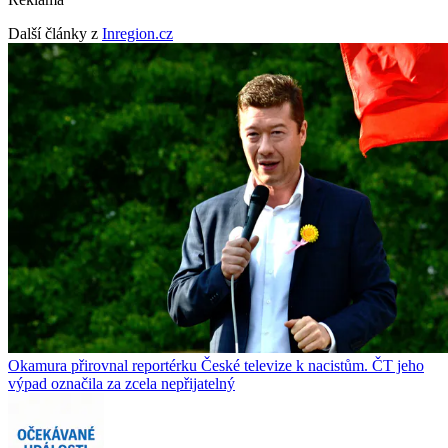
Další články z
Inregion.cz
Okamura přirovnal reportérku České televize k nacistům. ČT jeho
výpad označila za zcela nepřijatelný