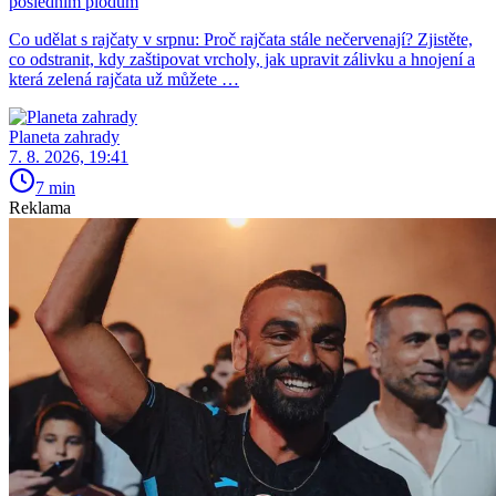
posledním plodům
Co udělat s rajčaty v srpnu: Proč rajčata stále nečervenají? Zjistěte,
co odstranit, kdy zaštipovat vrcholy, jak upravit zálivku a hnojení a
která zelená rajčata už můžete …
Planeta zahrady
7. 8. 2026, 19:41
7 min
Reklama