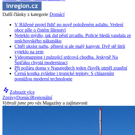
Další články z kategorie
Domácí
V Růžené projel řidič po nově položeném asfaltu. Vedení
obce píše o čistém šílenství
Neteklo mýdlo, tak dal pěstí zrcadlu. Policie hledá vandala ze
smíchovského nákupáku
Chtěl ukrást naftu, přinesl si ale malý kanystr. Dvě stě litrů
vyteklo na zem
Videomapping i pulzující srdcová chodba. Jeskyně Na
Špičáku chystá modernizaci
Při požáru domu v Napajedlech jeden člověk utrpěl zranění
Černá kostka zvládne i tropické teploty. S chlazením
pomůžou moderní technologie
Zobrazit více
Zprávy
Domácí
Regionální
Vybrali jsme pro vás
Magazíny a zajímavosti