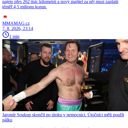
najeto přes 262 tisíc kilometrů a nový majitel za něj musí zaplatit
téměř 4,5 milionu korun.
MMAMAG.cz
7. 8. 2026, 23:14
1 min
Jaromír Soukup skončil po útoku v nemocnici. Útočníci měli použít
pálku