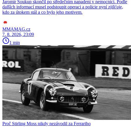
Jaromír Soukup skončil po středečním napadení v nemocnici. Podle
dalších informací musel podstoupit operaci a policie nyní zjišťuje,
kdo za útokem stál a co bylo jeho motivem.
MMAMAG.cz
7. 8. 2026, 23:09
1 min
Proč Stirling Moss nikdy nezávodil za Ferrariho