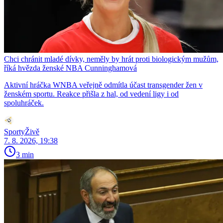
Chci chránit mladé dívky, neměly by hrát proti biologickým mužům,
říká hvězda ženské NBA Cunninghamová
Aktivní hráčka WNBA veřejně odmítla účast transgender žen v
ženském sportu. Reakce přišla z hal, od vedení ligy i od
spoluhráček.
SportyŽivě
7. 8. 2026, 19:38
3 min