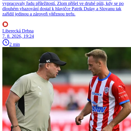
vypracovaly řadu příležitostí. Zlom přišel ve druhé půli, kdy se po
dlouhém vhazování dostal k hlavičce Patrik Dulay a Slovanu tak
zařídil jedinou a zároveň vítěznou trefu.
Liberecká Drbna
7. 8. 2026, 19:24
2 min