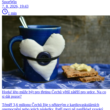
SportWin
7. 8. 2026, 19:43
1 min
Horké léto může být pro třetinu Čechů větší zátěží pro srdce. Na co
si dát pozor?
Téměř 3,6 milionu Čechů žije s některým z kardiovaskulárních
onemocnění nebo jejich následky. Patří mezi ně například vysoký