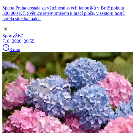
Sparta Praha dostala za výtržnosti svých fanoušků v Brně pokutu
300 000 Kč. Světlice letěly směrem k hrací ploše, v sektoru hostů
hořela střecha toalet.
SportyŽivě
7. 8. 2026, 20:55
3 min