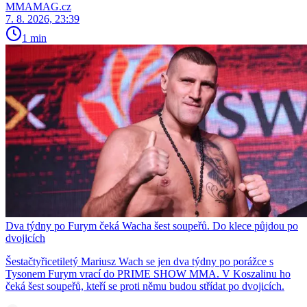
MMAMAG.cz
7. 8. 2026, 23:39
1 min
Dva týdny po Furym čeká Wacha šest soupeřů. Do klece půjdou po
dvojicích
Šestačtyřicetiletý Mariusz Wach se jen dva týdny po porážce s
Tysonem Furym vrací do PRIME SHOW MMA. V Koszalinu ho
čeká šest soupeřů, kteří se proti němu budou střídat po dvojicích.