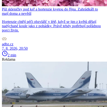
Půl skleničky pod keř a hortenzie kvetou do října. Zahrádkáři to
mají doma a nevědí
Hortenzie chtějí péči obzvlášť v létě, když se jim z květů dělají
nadýchané koule jako z pohádky. Právě tehdy potřebují pořádnou
porci živin.
adbz.cz
7. 8. 2026, 20:50
2 min
Reklama