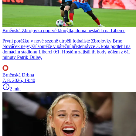
Brněnská Zbrojovka poprvé klopýtla, doma nestačila na Liberec
První porážku v nové sezoně utrpěli fotbalisté Zbrojovky Brno.
Nováček nejvyšší soutěže v páteční předehrávce 3. kola podlehl na
domácím stadionu Liberci 0:1. Hostům zajistil tři body gólem z 61.
minuty Patrik Dulay.
Brněnská Drbna
7. 8. 2026, 19:40
2 min