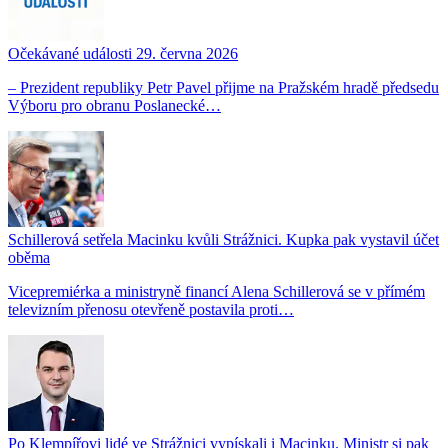
Očekávané události 29. června 2026
– Prezident republiky Petr Pavel přijme na Pražském hradě předsedu
Výboru pro obranu Poslanecké…
Schillerová setřela Macinku kvůli Strážnici. Kupka pak vystavil účet
oběma
Vicepremiérka a ministryně financí Alena Schillerová se v přímém
televizním přenosu otevřeně postavila proti…
Po Klempířovi lidé ve Strážnici vypískali i Macinku. Ministr si pak