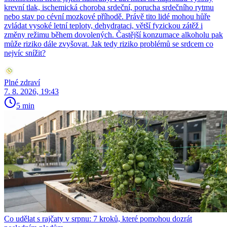
krevní tlak, ischemická choroba srdeční, porucha srdečního rytmu
nebo stav po cévní mozkové příhodě. Právě tito lidé mohou hůře
zvládat vysoké letní teploty, dehydrataci, větší fyzickou zátěž i
změny režimu během dovolených. Častější konzumace alkoholu pak
může riziko dále zvyšovat. Jak tedy riziko problémů se srdcem co
nejvíc snížit?
Plné zdraví
7. 8. 2026, 19:43
5 min
Co udělat s rajčaty v srpnu: 7 kroků, které pomohou dozrát