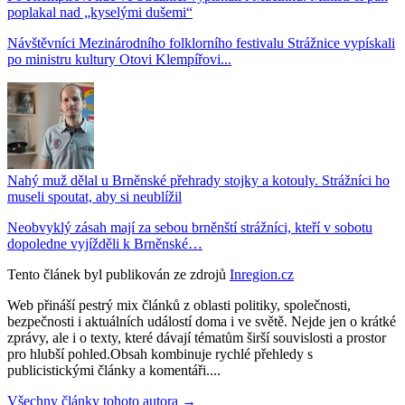
poplakal nad „kyselými dušemi“
Návštěvníci Mezinárodního folklorního festivalu Strážnice vypískali
po ministru kultury Otovi Klempířovi...
Nahý muž dělal u Brněnské přehrady stojky a kotouly. Strážníci ho
museli spoutat, aby si neublížil
Neobvyklý zásah mají za sebou brněnští strážníci, kteří v sobotu
dopoledne vyjížděli k Brněnské…
Tento článek byl publikován ze zdrojů
Inregion.cz
Web přináší pestrý mix článků z oblasti politiky, společnosti,
bezpečnosti i aktuálních událostí doma i ve světě. Nejde jen o krátké
zprávy, ale i o texty, které dávají tématům širší souvislosti a prostor
pro hlubší pohled.Obsah kombinuje rychlé přehledy s
publicistickými články a komentáři....
Všechny články tohoto autora →