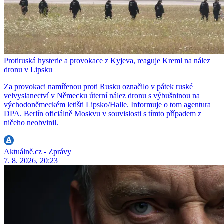
Protiruská hysterie a provokace z Kyjeva, reaguje Kreml na nález
dronu v Lipsku
Za provokaci namířenou proti Rusku označilo v pátek ruské
velvyslanectví v Německu úterní nález dronu s výbušninou na
východoněmeckém letišti Lipsko/Halle. Informuje o tom agentura
DPA. Berlín oficiálně Moskvu v souvislosti s tímto případem z
ničeho neobvinil.
Aktuálně.cz - Zprávy
7. 8. 2026, 20:23