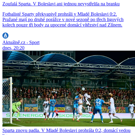
Zoufalá Sparta. V Boleslavi ani jednou nevystřelila na branku
Fotbalisté Sparty překvapivě prohráli v Mladé Boleslavi 0:2.
Pražané mají po druhé porážce v nové sezoně po třech ligových
kolech pouze tři body za upocené domácí vítězství nad Zlínem.
Aktuálně.cz - Sport
dnes, 20:20
Sparta znovu padla. V Mladé Boleslavi prohrála 0:2, domácí vedou