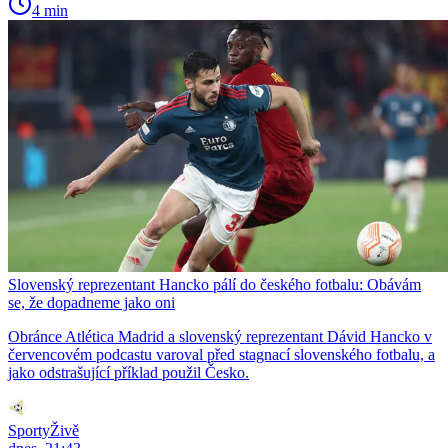
4 min
Slovenský reprezentant Hancko pálí do českého fotbalu: Obávám
se, že dopadneme jako oni
Obránce Atlética Madrid a slovenský reprezentant Dávid Hancko v
červencovém podcastu varoval před stagnací slovenského fotbalu, a
jako odstrašující příklad použil Česko.
SportyŽivě