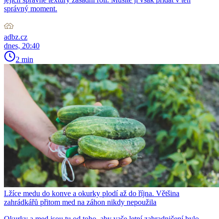
správný moment.
adbz.cz
dnes, 20:40
2 min
Lžíce medu do konve a okurky plodí až do října. Většina
zahrádkářů přitom med na záhon nikdy nepoužila
Okurky a med jsou tu od toho, aby vaše letní zahradničení bylo