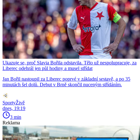
Ukazuje se, proč Slavia Bořila odstavila. Tělo už nespolupracuje, za
Liberec odehrál jen půl hodiny a musel střídat
Jan Bořil nastoupil za Liberec poprvé v základní sestavě, a po 35
minutách šel dolů. Debut v Brně skončil nuceným střídáním.
SportyŽivě
dnes, 19:19
3 min
Reklama