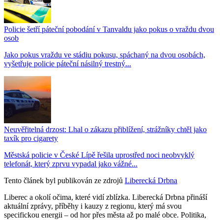
Policie šetří páteční pobodání v Tanvaldu jako pokus o vraždu dvou
osob
Jako pokus vraždu ve stádiu pokusu, spáchaný na dvou osobách,
vyšetřuje policie páteční násilný trestný...
Neuvěřitelná drzost: Lhal o zákazu přiblížení, strážníky chtěl jako
taxík pro cigarety
Městská policie v České Lípě řešila uprostřed noci neobvyklý
telefonát, který zprvu vypadal jako vážné...
Tento článek byl publikován ze zdrojů
Liberecká Drbna
Liberec a okolí očima, které vidí zblízka. Liberecká Drbna přináší
aktuální zprávy, příběhy i kauzy z regionu, který má svou
specifickou energii – od hor přes města až po malé obce. Politika,