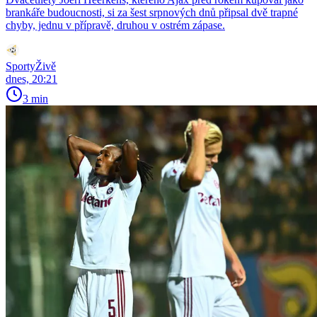
brankáře budoucnosti, si za šest srpnových dnů připsal dvě trapné
chyby, jednu v přípravě, druhou v ostrém zápase.
SportyŽivě
dnes, 20:21
3 min