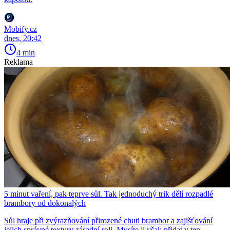
Mobify.cz
dnes, 20:42
4 min
Reklama
5 minut vaření, pak teprve sůl. Tak jednoduchý trik dělí rozpadlé
brambory od dokonalých
Sůl hraje při zvýrazňování přirozené chuti brambor a zajišťování
jejich správné textury zásadní roli. Musíte ji však přidat v ten