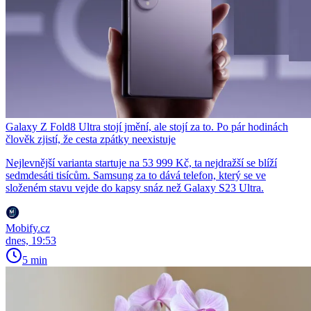
Galaxy Z Fold8 Ultra stojí jmění, ale stojí za to. Po pár hodinách
člověk zjistí, že cesta zpátky neexistuje
Nejlevnější varianta startuje na 53 999 Kč, ta nejdražší se blíží
sedmdesáti tisícům. Samsung za to dává telefon, který se ve
složeném stavu vejde do kapsy snáz než Galaxy S23 Ultra.
Mobify.cz
dnes, 19:53
5 min