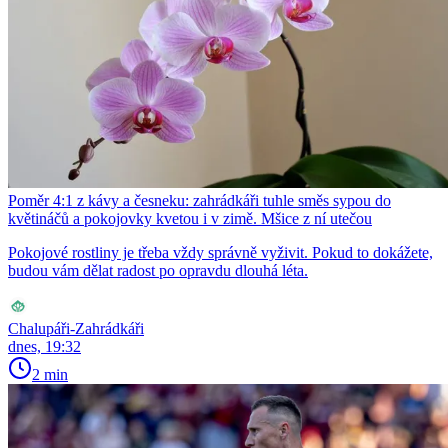
Poměr 4:1 z kávy a česneku: zahrádkáři tuhle směs sypou do
květináčů a pokojovky kvetou i v zimě. Mšice z ní utečou
Pokojové rostliny je třeba vždy správně vyživit. Pokud to dokážete,
budou vám dělat radost po opravdu dlouhá léta.
Chalupáři-Zahrádkáři
dnes, 19:32
2 min