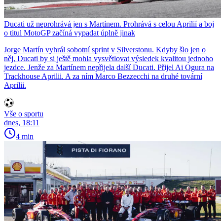
Ducati už neprohrává jen s Martínem. Prohrává s celou Aprilií a boj
o titul MotoGP začíná vypadat úplně jinak
Jorge Martín vyhrál sobotní sprint v Silverstonu. Kdyby šlo jen o
něj, Ducati by si ještě mohla vysvětlovat výsledek kvalitou jednoho
jezdce. Jenže za Martínem nepřijela další Ducati. Přijel Ai Ogura na
Trackhouse Aprilii. A za ním Marco Bezzecchi na druhé tovární
Aprilii.
Vše o sportu
dnes, 18:11
4 min