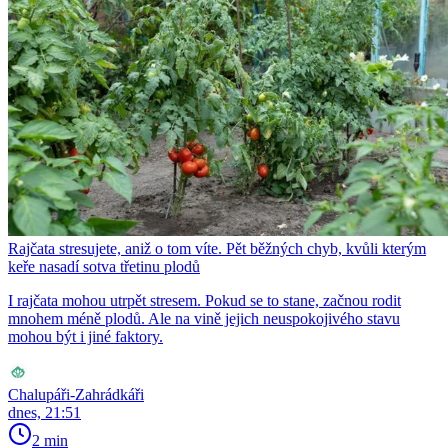
Rajčata stresujete, aniž o tom víte. Pět běžných chyb, kvůli kterým
keře nasadí sotva třetinu plodů
I rajčata mohou utrpět stresem. Pokud se to stane, začnou rodit
mnohem méně plodů. Ale na vině jejich neuspokojivého stavu
mohou být i jiné faktory.
Chalupáři-Zahrádkáři
dnes, 21:51
2 min