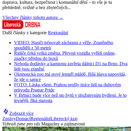
doprava, kultura, bezpečnost i komunální dění – to vše je tu
přehledně, svižně a bez zbytečných...
Všechny články tohoto autora →
Další články z kategorie
Regionální
VIDEO: Hasiči trénovali záchranu z věže. Zraněného
spouštěli z 50 metrů
Řidiče čeká velká změna. Převod vozidla vyřídí online,
značky přijdou do boxů
Nehoda dodávky a kamionu zavřela dálnici D1 na Brno. Dva
lidé jsou zranění
Olomoucká zoo má nové lemuří mládě. Bílá hlava napovídá,
že jde o samce
FOTO: Lásku všem. Prahou prošly tisíce lidí na duhovém
průvodu Prague Pride
V Brtnici bude více než sto bytů v družstevním bydlení. Je to
levnější, říká starosta
Zobrazit více
Zprávy
Domácí
Regionální
Liberecký kraj
Vybrali jsme pro vás
Magazíny a zajímavosti