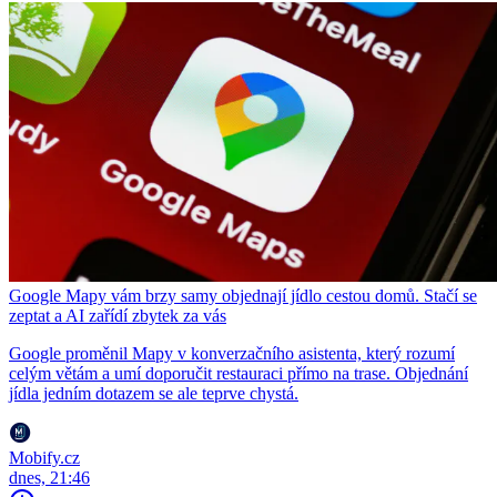
Google Mapy vám brzy samy objednají jídlo cestou domů. Stačí se
zeptat a AI zařídí zbytek za vás
Google proměnil Mapy v konverzačního asistenta, který rozumí
celým větám a umí doporučit restauraci přímo na trase. Objednání
jídla jedním dotazem se ale teprve chystá.
Mobify.cz
dnes, 21:46