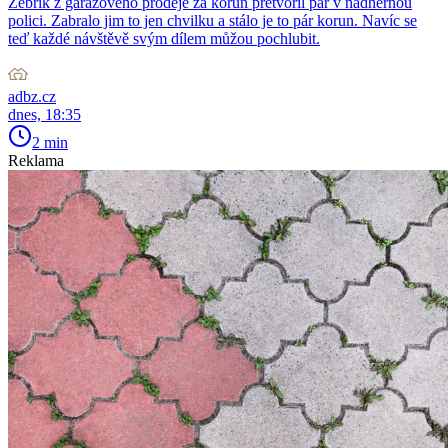
Žebřík z garážového prodeje za korun přetvořil pár v nádhernou
polici. Zabralo jim to jen chvilku a stálo je to pár korun. Navíc se
teď každé návštěvě svým dílem můžou pochlubit.
adbz.cz
dnes, 18:35
2 min
Reklama