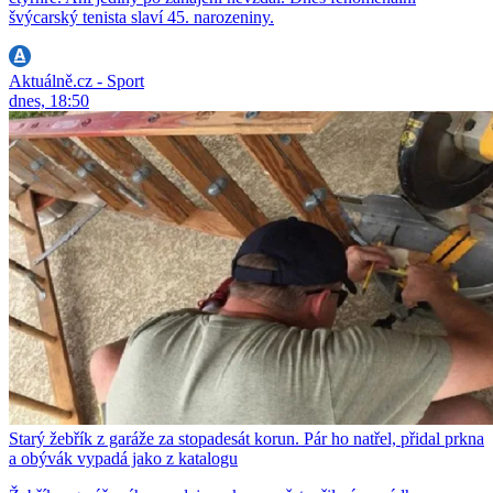
švýcarský tenista slaví 45. narozeniny.
Aktuálně.cz - Sport
dnes, 18:50
Starý žebřík z garáže za stopadesát korun. Pár ho natřel, přidal prkna
a obývák vypadá jako z katalogu