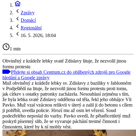
Zprávy
Domácí
Regionální
16. 5. 2026, 18:04
1 min
Obviněný z krádeže lebky svaté Zdislavy lituje, že nezvolil jinou
formu protestu
Přidejte si obsah Centrum.cz do oblíbených zdrojů pro Google
hledání a Google zprávy
Muž obviněný z krádeže lebky sv. Zdislavy z baziliky v Jablonném
v Podještědí na lituje, že nezvolil jinou formu protestu proti tomu,
jak církev s ostatky patronky zacházela. Nesouhlasí zejména s tím,
že byla lebka svaté Zdislavy oddělena od těla, řekl jeho obhájce Vít
Pavko. Muž vzal vzácnou relikvii v úterý a zalil ji do betonu s cílem
ji pohřbít, uvedla policie. Hrozí mu až osm let vězení. Soud
podezřelého neposlal do vazby. Pavko uvedl, že pětatřicetiletý muž
poskytl písemný slib, že se vyvaruje páchání trestné činnosti i
činnostem, které by k ní mohly vést.