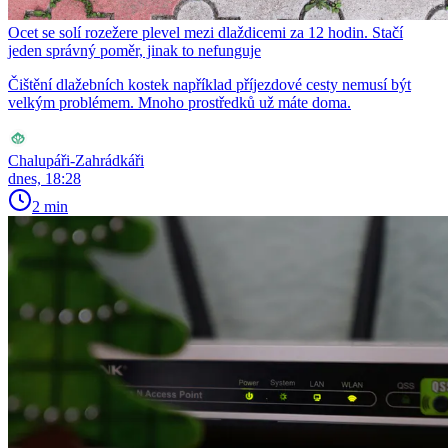
Ocet se solí rozežere plevel mezi dlaždicemi za 12 hodin. Stačí
jeden správný poměr, jinak to nefunguje
Čištění dlažebních kostek například příjezdové cesty nemusí být
velkým problémem. Mnoho prostředků už máte doma.
Chalupáři-Zahrádkáři
dnes, 18:28
2 min