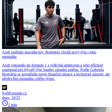
Audi změnilo pravidla hry. Bortoleto chválí nový tým i jeho
mentalitu
Audi vstoupilo do formule 1 s velkými ambicemi a jeho příchod
znamenal pro bývalý tým Sauber zásadní změnu. Podle Gabriela
Bortoleta se proměnila nejen finanční situace a technické zázemí, ale
především mentalita celého týmu.
SvětFormule.cz
dnes, 18:55
2 min