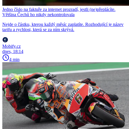
Jedno číslo na faktuře za internet prozradí, jestli (ne)přeplácíte.
Většina Čechů ho nikdy nekontrolovala
Nejde o částku, kterou každý měsíc zaplatíte. Rozhodující je název
tarifu a rychlost, která se za ním skrývá.
Mobify.cz
dnes, 18:14
4 min