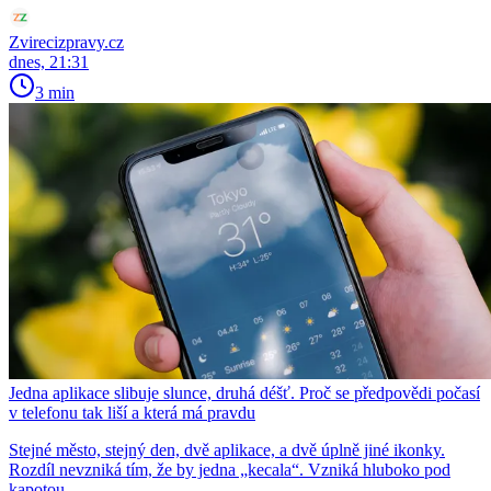
Zvirecizpravy.cz
dnes, 21:31
3 min
Jedna aplikace slibuje slunce, druhá déšť. Proč se předpovědi počasí
v telefonu tak liší a která má pravdu
Stejné město, stejný den, dvě aplikace, a dvě úplně jiné ikonky.
Rozdíl nevzniká tím, že by jedna „kecala“. Vzniká hluboko pod
kapotou.