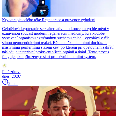
Kryoterapie celého těla: Regenerace a prevence vyhoření
Celotělová kryoterapie se z alternativního konceptu rychle mění v
uznávanou součást moderní regenerační medicíny. Krátkodobé
vystavení organismu extrémnímu suchému chladu vyvolává v těle
silnou neuroendokrinní reakci. Během několika minut dochází k
masivnímu perifernímu stažení cév, po kterém při opětovném zahřátí
následuje intenzivní prokrvení všech orgánů a tkání. Tento proces
funguje jako přirozený restart pro cévní i imunitní systém.
Plné zdraví
dnes, 20:07
2 min