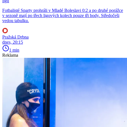
ligu
Fotbalisté Sparty prohráli v Mladé Boleslavi 0:2 a po druhé porážce
v sezoně mají po třech ligových kolech pouze tři body. Středočeši
vedou tabulku.
Pražská Drbna
dnes, 20:15
1 min
Reklama