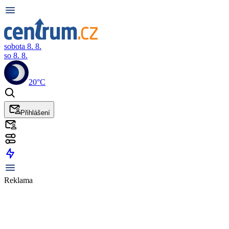
sobota 8. 8.
so 8. 8.
20°C
Přihlášení
Reklama