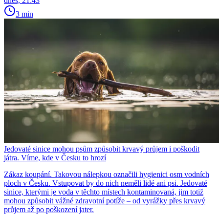
dnes, 21:43
3 min
Jedovaté sinice mohou psům způsobit krvavý průjem i poškodit
játra. Víme, kde v Česku to hrozí
Zákaz koupání. Takovou nálepkou označili hygienici osm vodních
ploch v Česku. Vstupovat by do nich neměli lidé ani psi. Jedovaté
sinice, kterými je voda v těchto místech kontaminovaná, jim totiž
mohou způsobit vážné zdravotní potíže – od vyrážky přes krvavý
průjem až po poškození jater.