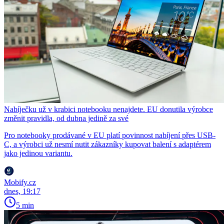
Nabíječku už v krabici notebooku nenajdete. EU donutila výrobce
změnit pravidla, od dubna jedině za své
Pro notebooky prodávané v EU platí povinnost nabíjení přes USB-
C, a výrobci už nesmí nutit zákazníky kupovat balení s adaptérem
jako jedinou variantu.
Mobify.cz
dnes, 19:17
5 min