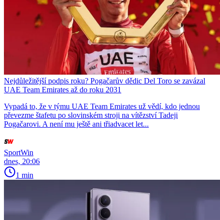
Nejdůležitější podpis roku? Pogačarův dědic Del Toro se zavázal
UAE Team Emirates až do roku 2031
Vypadá to, že v týmu UAE Team Emirates už vědí, kdo jednou
převezme štafetu po slovinském stroji na vítězství Tadeji
Pogačarovi. A není mu ještě ani třiadvacet let...
SportWin
dnes, 20:06
1 min