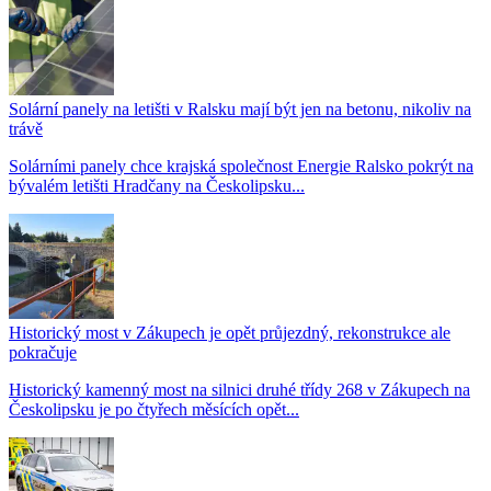
Solární panely na letišti v Ralsku mají být jen na betonu, nikoliv na
trávě
Solárními panely chce krajská společnost Energie Ralsko pokrýt na
bývalém letišti Hradčany na Českolipsku...
Historický most v Zákupech je opět průjezdný, rekonstrukce ale
pokračuje
Historický kamenný most na silnici druhé třídy 268 v Zákupech na
Českolipsku je po čtyřech měsících opět...