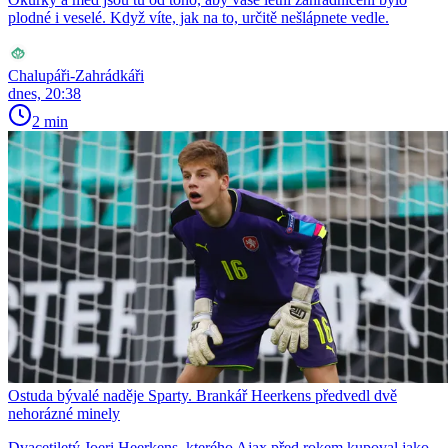
plodné i veselé. Když víte, jak na to, určitě nešlápnete vedle.
Chalupáři-Zahrádkáři
dnes, 20:38
2 min
Ostuda bývalé naděje Sparty. Brankář Heerkens předvedl dvě
nehorázné minely
Dvacetiletý Joeri Heerkens, kterého Ajax před rokem kupoval jako