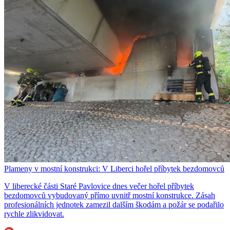
Plameny v mostní konstrukci: V Liberci hořel příbytek bezdomovců
V liberecké části Staré Pavlovice dnes večer hořel příbytek
bezdomovců vybudovaný přímo uvnitř mostní konstrukce. Zásah
profesionálních jednotek zamezil dalším škodám a požár se podařilo
rychle zlikvidovat.