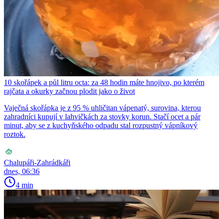
10 skořápek a půl litru octa: za 48 hodin máte hnojivo, po kterém
rajčata a okurky začnou plodit jako o život
Vaječná skořápka je z 95 % uhličitan vápenatý, surovina, kterou
zahradníci kupují v lahvičkách za stovky korun. Stačí ocet a pár
minut, aby se z kuchyňského odpadu stal rozpustný vápníkový
roztok.
Chalupáři-Zahrádkáři
dnes, 06:36
4 min