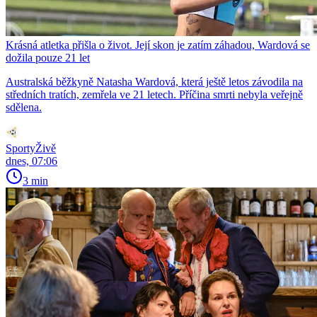
Krásná atletka přišla o život. Její skon je zatím záhadou, Wardová se
dožila pouze 21 let
Australská běžkyně Natasha Wardová, která ještě letos závodila na
středních tratích, zemřela ve 21 letech. Příčina smrti nebyla veřejně
sdělena.
SportyŽivě
dnes, 07:06
3 min