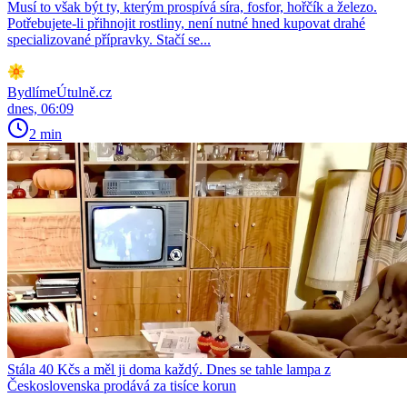
Musí to však být ty, kterým prospívá síra, fosfor, hořčík a železo.
Potřebujete-li přihnojit rostliny, není nutné hned kupovat drahé
specializované přípravky. Stačí se...
BydlímeÚtulně.cz
dnes, 06:09
2 min
Stála 40 Kčs a měl ji doma každý. Dnes se tahle lampa z
Československa prodává za tisíce korun