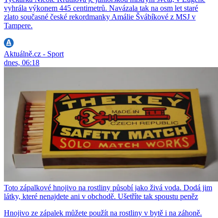
vyhrála výkonem 445 centimetrů. Navázala tak na osm let staré
zlato současné české rekordmanky Amálie Švábíkové z MSJ v
Tampere.
Aktuálně.cz - Sport
dnes, 06:18
Toto zápalkové hnojivo na rostliny působí jako živá voda. Dodá jim
látky, které nenajdete ani v obchodě. Ušetříte tak spoustu peněz
Hnojivo ze zápalek můžete použít na rostliny v bytě i na záhoně.