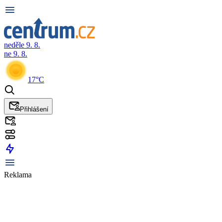
neděle 9. 8.
ne 9. 8.
17°C
Přihlášení
Reklama