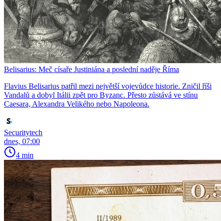
Belisarius: Meč císaře Justiniána a poslední naděje Říma
Flavius Belisarius patřil mezi největší vojevůdce historie. Zničil říši
Vandalů a dobyl Itálii zpět pro Byzanc. Přesto zůstává ve stínu
Caesara, Alexandra Velikého nebo Napoleona.
Securitytech
dnes, 07:00
4 min