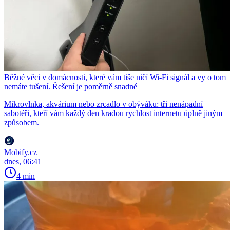
Běžné věci v domácnosti, které vám tiše ničí Wi-Fi signál a vy o tom
nemáte tušení. Řešení je poměrně snadné
Mikrovlnka, akvárium nebo zrcadlo v obýváku: tři nenápadní
sabotéři, kteří vám každý den kradou rychlost internetu úplně jiným
způsobem.
Mobify.cz
dnes, 06:41
4 min