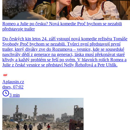
Romeo a Julie po česku? Nová komedie Proč bychom se nezabili
představuje trailer
Do českých kin letos 24. září vstoupí nová komedie režiséra Tomáše
Svobody Proč bychom se nezabili. Tvůrci nyní představují první
trailer, který diváky zve do Rozumova – vesnice, kde se sousedské
naschvály dědí z generace na generaci, láska musí překonávat staré
křivdy a každý problém se řeší po svém. V hlavních rolích Romea a
Julie z české vesnice se představí Nelly Řehořová a Petr Uhlík.
Aplausin.cz
dnes, 07:02
3 min