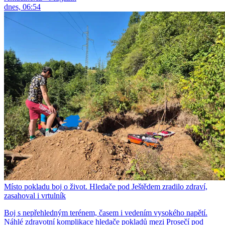
dnes, 06:54
Místo pokladu boj o život. Hledače pod Ještědem zradilo zdraví,
zasahoval i vrtulník
Boj s nepřehledným terénem, časem i vedením vysokého napětí.
Náhlé zdravotní komplikace hledače pokladů mezi Prosečí pod