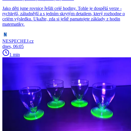
Jako děti jsme rovnice řešili celé hodiny. Tohle je dospělá verze -
rychlejší, záludnější a s jedním skrytým detailem, který rozhodne o
celém výsledku. Ukažte, zda si ještě pamatujete základy z hodin
matematiky.
NESPECHEJ.cz
dnes, 06:05
1 min