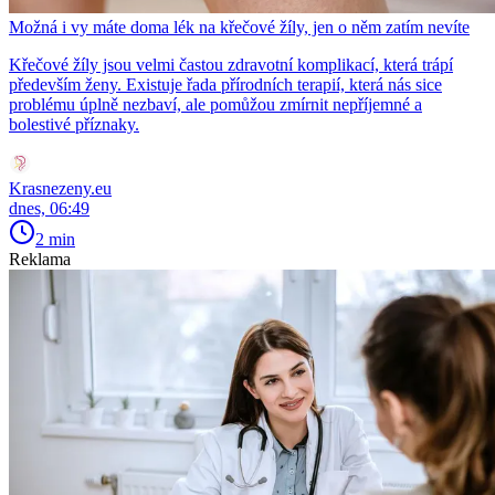
Možná i vy máte doma lék na křečové žíly, jen o něm zatím nevíte
Křečové žíly jsou velmi častou zdravotní komplikací, která trápí
především ženy. Existuje řada přírodních terapií, která nás sice
problému úplně nezbaví, ale pomůžou zmírnit nepříjemné a
bolestivé příznaky.
Krasnezeny.eu
dnes, 06:49
2 min
Reklama