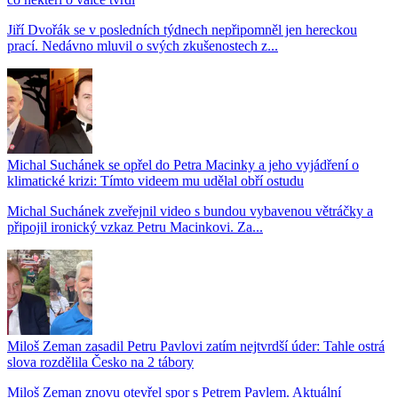
Jiří Dvořák se v posledních týdnech nepřipomněl jen hereckou
prací. Nedávno mluvil o svých zkušenostech z...
Michal Suchánek se opřel do Petra Macinky a jeho vyjádření o
klimatické krizi: Tímto videem mu udělal obří ostudu
Michal Suchánek zveřejnil video s bundou vybavenou větráčky a
připojil ironický vzkaz Petru Macinkovi. Za...
Miloš Zeman zasadil Petru Pavlovi zatím nejtvrdší úder: Tahle ostrá
slova rozdělila Česko na 2 tábory
Miloš Zeman znovu otevřel spor s Petrem Pavlem. Aktuální