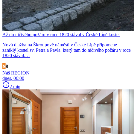
Až do ničivého požáru v roce 1820 stával v České Lípě kostel
Nová dlažba na Škroupově náměstí v České Lípě připomene
zaniklý kostel sv. Petra a Pavla, který tam do ničivého požáru v roce
1820 stával.…
Náš REGION
dnes, 06:00
2 min