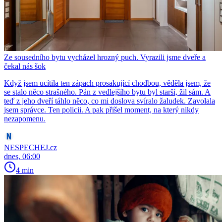
Ze sousedního bytu vycházel hrozný puch. Vyrazili jsme dveře a
čekal nás šok
Když jsem ucítila ten zápach prosakující chodbou, věděla jsem, že
se stalo něco strašného. Pán z vedlejšího bytu byl starší, žil sám. A
teď z jeho dveří táhlo něco, co mi doslova svíralo žaludek. Zavolala
jsem správce. Ten policii. A pak přišel moment, na který nikdy
nezapomenu.
NESPECHEJ.cz
dnes, 06:00
4 min