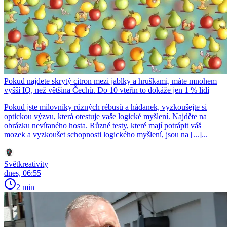
Pokud najdete skrytý citron mezi jablky a hruškami, máte mnohem
vyšší IQ, než většina Čechů. Do 10 vteřin to dokáže jen 1 % lidí
Pokud jste milovníky různých rébusů a hádanek, vyzkoušejte si
optickou výzvu, která otestuje vaše logické myšlení. Najděte na
obrázku nevítaného hosta. Různé testy, které mají potrápit váš
mozek a vyzkoušet schopnosti logického myšlení, jsou na [...]...
Světkreativity
dnes, 06:55
2 min