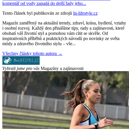
komentář od vody zapadá do delší řady jeho...
Tento článek byl publikován ze zdrojů
In-lifestyle.cz
Magazín zaměřený na aktuální trendy, zdraví, krásu, bydlení, vztahy
i osobní rozvoj. Každý den přinášíme tipy, rady a zajímavosti, které
obohatí váš životní styl a pomohou vám cítit se skvěle. Od
inspirativních příběhů a praktických návodů po novinky ze světa
módy a zdravého životního stylu – vše...
Všechny články tohoto autora →
Vybrali jsme pro vás
Magazíny a zajímavosti