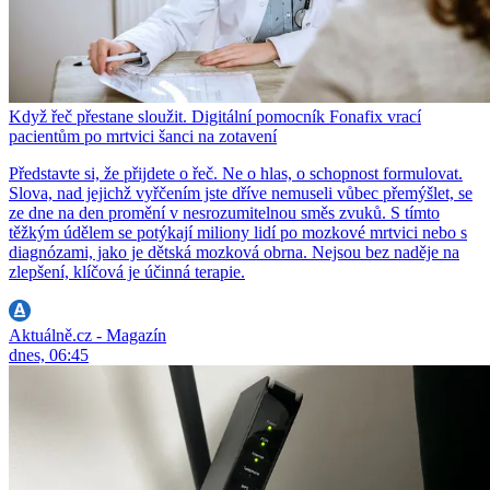
Když řeč přestane sloužit. Digitální pomocník Fonafix vrací
pacientům po mrtvici šanci na zotavení
Představte si, že přijdete o řeč. Ne o hlas, o schopnost formulovat.
Slova, nad jejichž vyřčením jste dříve nemuseli vůbec přemýšlet, se
ze dne na den promění v nesrozumitelnou směs zvuků. S tímto
těžkým údělem se potýkají miliony lidí po mozkové mrtvici nebo s
diagnózami, jako je dětská mozková obrna. Nejsou bez naděje na
zlepšení, klíčová je účinná terapie.
Aktuálně.cz - Magazín
dnes, 06:45