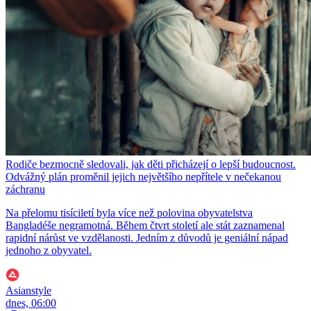
Rodiče bezmocně sledovali, jak děti přicházejí o lepší budoucnost.
Odvážný plán proměnil jejich největšího nepřítele v nečekanou
záchranu
Na přelomu tisíciletí byla více než polovina obyvatelstva
Bangladéše negramotná. Během čtvrt století ale stát zaznamenal
rapidní nárůst ve vzdělanosti. Jedním z důvodů je geniální nápad
jednoho z obyvatel.
Asianstyle
dnes, 06:00