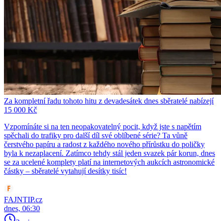
Za kompletní řadu tohoto hitu z devadesátek dnes sběratelé nabízejí
15 000 Kč
Vzpomínáte si na ten neopakovatelný pocit, když jste s napětím
spěchali do trafiky pro další díl své oblíbené série? Ta vůně
čerstvého papíru a radost z každého nového přírůstku do poličky
byla k nezaplacení. Zatímco tehdy stál jeden svazek pár korun, dnes
se za ucelené komplety platí na internetových aukcích astronomické
částky – sběratelé vytahují desítky tisíc!
FAJNTIP.cz
dnes, 06:30