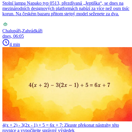
Stolní lampa Napako typ 0513, přezdívaná „Jeptiška“, se dnes na
mezinárodních designových platformách nabízí za více než osm tisíc
korun. Na českém bazaru přitom stejný model seženete za dva.
Chalupáři-Zahrádkáři
dnes, 06:05
4 min
4(x + 2) - 3(2x - 1) + 5 = 6x + 7: Zkuste překonat nástrahy této
rovnice a vypočítejte správný výsledek