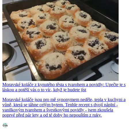
Moravské koláče z kynutého těsta s tvarohem a povidly: Upečte je s
láskou a potěší vás o to víc, když je budete jíst
Moravské koláče jsou pro mě synonymem neděle, tepla v kuchyni a
vůně, která se táhne celým bytem. Tenhle recept s dvojí náplní -
vanilkovým tvarohem a švestkovými povidly - jsem zkoušela
poprvé před pár lety a od té doby ho nepouštím z ruky.