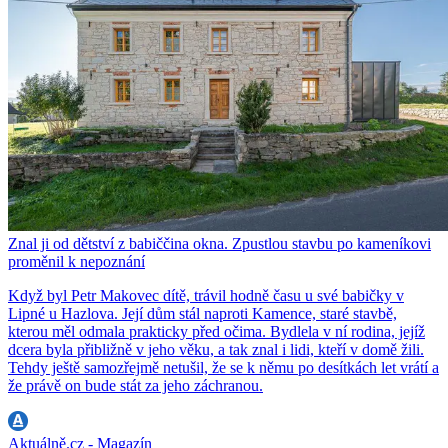
Znal ji od dětství z babiččina okna. Zpustlou stavbu po kameníkovi
proměnil k nepoznání
Když byl Petr Makovec dítě, trávil hodně času u své babičky v
Lipné u Hazlova. Její dům stál naproti Kamence, staré stavbě,
kterou měl odmala prakticky před očima. Bydlela v ní rodina, jejíž
dcera byla přibližně v jeho věku, a tak znal i lidi, kteří v domě žili.
Tehdy ještě samozřejmě netušil, že se k němu po desítkách let vrátí a
že právě on bude stát za jeho záchranou.
Aktuálně.cz - Magazín