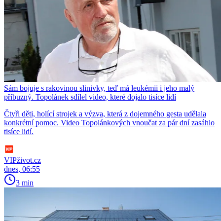
Sám bojuje s rakovinou slinivky, teď má leukémii i jeho malý
příbuzný. Topolánek sdílel video, které dojalo tisíce lidí
Čtyři děti, holící strojek a výzva, která z dojemného gesta udělala
konkrétní pomoc. Video Topolánkových vnoučat za pár dní zasáhlo
tisíce lidí.
VIPživot.cz
dnes, 06:55
3 min