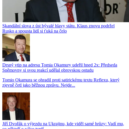
Skandální slova z úst bývalé hlavy státu. Klaus znovu podržel
Rusko a spousta lidí si ťuká na čelo
Drsný vtip na adresu Tomia Okamury udeřil hned 2x: Předseda
Sněmovny si svou reakcí udělal obrovskou ostudu
Tomio Okamura se ohradil proti satirickému textu Reflexu, který
zjevně četl jako běžnou zprávu. Nejde...
Jiří Dvořák o výjezdu na Ukrajinu, kde viděl samé hrůzy: Vadí mu,
co někteří o válce tvrdí