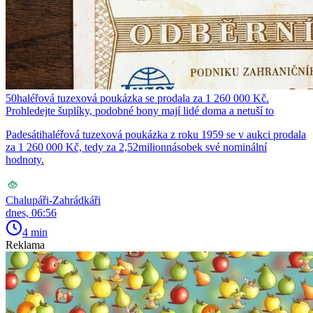
50haléřová tuzexová poukázka se prodala za 1 260 000 Kč.
Prohledejte šuplíky, podobné bony mají lidé doma a netuší to
Padesátihaléřová tuzexová poukázka z roku 1959 se v aukci prodala
za 1 260 000 Kč, tedy za 2,52milionnásobek své nominální
hodnoty.
Chalupáři-Zahrádkáři
dnes, 06:56
4 min
Reklama