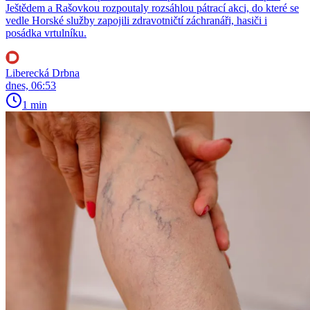
Ještědem a Rašovkou rozpoutaly rozsáhlou pátrací akci, do které se
vedle Horské služby zapojili zdravotničtí záchranáři, hasiči i
posádka vrtulníku.
Liberecká Drbna
dnes, 06:53
1 min