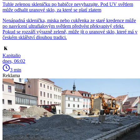
Tuhle zelenou skleničku po babičce nevyhazujte. Pod UV světlem
může odhalit uranové sklo, za které se platí zlatem
Nenápadná sklenička, miska nebo cukřenka ze staré kredence může
po nasvícení ultrafialovým světlem předvést překvapivý efekt.
Pokud se rozzáří výrazně zeleně, může jít o uranové sklo, které má v
českém sklářství dlouhou tradici.
Kapitalio
dnes, 06:02
3 min
Reklama