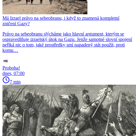
Má Izrael právo na sebeobranu, i když to znamená kompletní
zničení Gazy?
Právo na sebeobranu slýcháme jako hlavní argument, kterým se
ospravedlňuje izraelský útok na Gazu. Jenže samotné slovní spojení
neříká nic o tom, jaké prostředky smí napadený stát použít, proti
komu…
Proboha!
dnes, 07:00
7 min