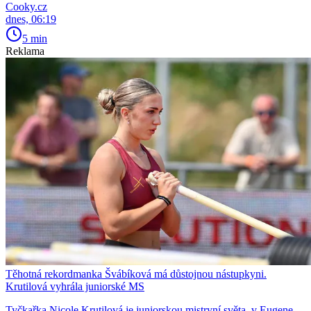
Cooky.cz
dnes, 06:19
5 min
Reklama
Těhotná rekordmanka Švábíková má důstojnou nástupkyni.
Krutilová vyhrála juniorské MS
Tyčkařka Nicole Krutilová je juniorskou mistryní světa, v Eugene