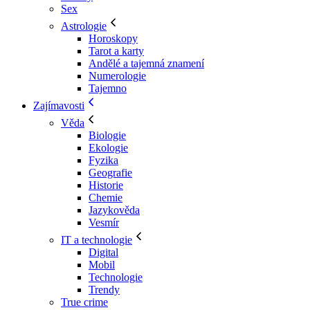
Sex
Astrologie
Horoskopy
Tarot a karty
Andělé a tajemná znamení
Numerologie
Tajemno
Zajímavosti
Věda
Biologie
Ekologie
Fyzika
Geografie
Historie
Chemie
Jazykověda
Vesmír
IT a technologie
Digital
Mobil
Technologie
Trendy
True crime