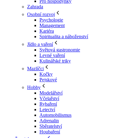
Pro hospodyňky
Zahrada
Osobní rozvoj
Psychologie
Management
Kariéra
Spiritualita a náboženství
Jídlo a vaření
Světová gastronomie
Levné vaření
Kulinářské triky
Mazlíčci
Kočky
Pejskové
Hobby
Modelářství
Včelařství
Rybaření
Letectví
Automobilismus
Adrenalin
Sběratelství
Houbaření