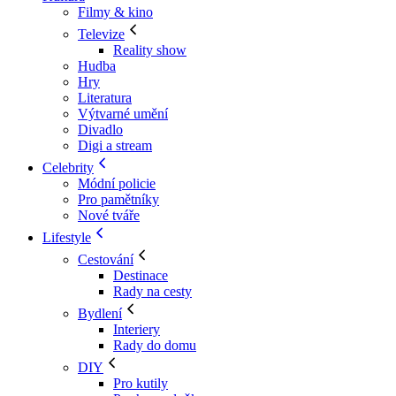
Filmy & kino
Televize
Reality show
Hudba
Hry
Literatura
Výtvarné umění
Divadlo
Digi a stream
Celebrity
Módní policie
Pro pamětníky
Nové tváře
Lifestyle
Cestování
Destinace
Rady na cesty
Bydlení
Interiery
Rady do domu
DIY
Pro kutily