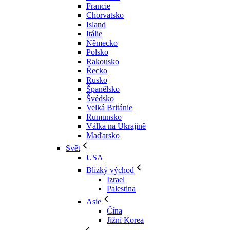
Francie
Chorvatsko
Island
Itálie
Německo
Polsko
Rakousko
Řecko
Rusko
Španělsko
Švédsko
Velká Británie
Rumunsko
Válka na Ukrajině
Maďarsko
Svět
USA
Blízký východ
Izrael
Palestina
Asie
Čína
Jižní Korea