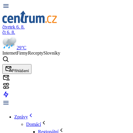
čtvrtek 6. 8.
čt 6. 8.
29°C
Internet
Firmy
Recepty
Slovníky
Přihlášení
Zprávy
Domácí
Regionální