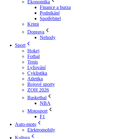
Ekonomika
Finance a burza
Podnikání
Spotřebitel
Krimi
Doprava
Nehody
Sport
Hokej
Fotbal
Tenis
Lyžování
Cyklistika
Atletika
Bojové sporty
ZOH 2026
Basketbal
NBA
Motosport
F1
Auto-moto
Elektromobily
Kultura