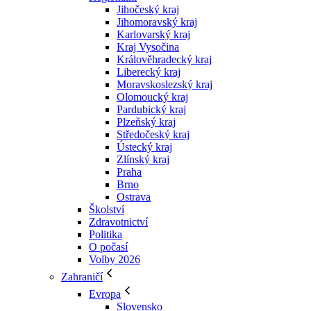
Jihočeský kraj
Jihomoravský kraj
Karlovarský kraj
Kraj Vysočina
Králověhradecký kraj
Liberecký kraj
Moravskoslezský kraj
Olomoucký kraj
Pardubický kraj
Plzeňský kraj
Středočeský kraj
Ústecký kraj
Zlínský kraj
Praha
Brno
Ostrava
Školství
Zdravotnictví
Politika
O počasí
Volby 2026
Zahraničí
Evropa
Slovensko