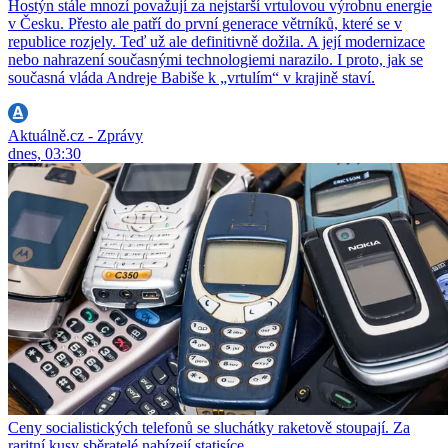
Hostýn stále mnozí považují za nejstarší vrtulovou výrobnu energie
v Česku. Přesto ale patří do první generace větrníků, které se v
republice rozjely. Teď už ale definitivně dožila. A její modernizace
nebo nahrazení současnými technologiemi narazilo. I proto, jak se
současná vláda Andreje Babiše k „vrtulím“ v krajině staví.
Aktuálně.cz - Zprávy
dnes, 03:30
Ceny socialistických telefonů se sluchátky raketově stoupají. Za
raritní kusy sběratelé nabízejí statisíce