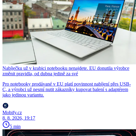
Nabíječku už v krabici notebooku nenajdete. EU donutila výrobce
změnit pravidla, od dubna jedině za své
Pro notebooky prodávané v EU platí povinnost nabíjení přes USB-
C, a výrobci už nesmí nutit zákazníky kupovat balení s adaptérem
jako jedinou variantu.
Mobify.cz
8. 8. 2026, 19:17
5 min