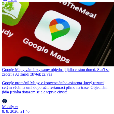
Google Mapy vám brzy samy objednají jídlo cestou domů. Stačí se
zeptat a AI zařídí zbytek za vás
Google proměnil Mapy v konverzačního asistenta, který rozumí
celým větám a umí doporučit restauraci přímo na trase. Objednání
jídla jedním dotazem se ale teprve chystá.
Mobify.cz
8. 8. 2026, 21:46