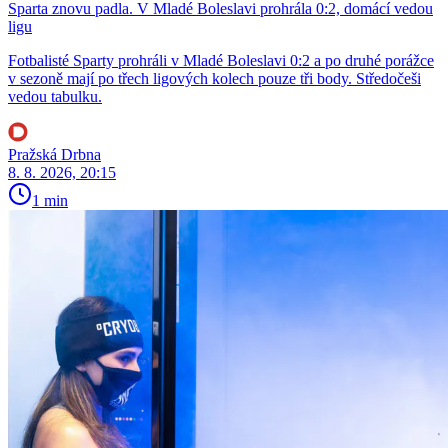
Sparta znovu padla. V Mladé Boleslavi prohrála 0:2, domácí vedou
ligu
Fotbalisté Sparty prohráli v Mladé Boleslavi 0:2 a po druhé porážce
v sezoně mají po třech ligových kolech pouze tři body. Středočeši
vedou tabulku.
Pražská Drbna
8. 8. 2026, 20:15
1 min