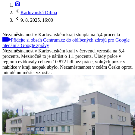
Karlovarská Drbna
9. 8. 2025, 16:00
Nezaměstnanost v Karlovarském kraji stoupla na 5,4 procenta
Přidejte si obsah Centrum.cz do oblíbených zdrojů pro Google
hledání a Google zprávy
Nezaměstnanost v Karlovarském kraji v červenci vzrostla na 5,4
procenta. Meziročně to je nárůst o 1,1 procenta. Úřady práce v
regionu evidovaly celkem 10.872 lidí bez práce, volných pozic v
nabídce v kraji naopak ubylo. Nezaměstnanost v celém Česku oproti
minulému měsíci vzrostla.