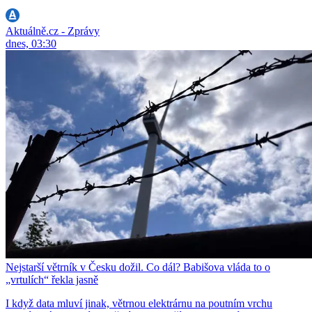
Aktuálně.cz - Zprávy
dnes, 03:30
Nejstarší větrník v Česku dožil. Co dál? Babišova vláda to o
„vrtulích“ řekla jasně
I když data mluví jinak, větrnou elektrárnu na poutním vrchu