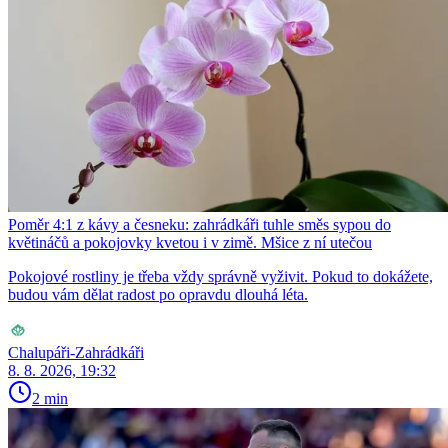
Poměr 4:1 z kávy a česneku: zahrádkáři tuhle směs sypou do
květináčů a pokojovky kvetou i v zimě. Mšice z ní utečou
Pokojové rostliny je třeba vždy správně vyživit. Pokud to dokážete,
budou vám dělat radost po opravdu dlouhá léta.
Chalupáři-Zahrádkáři
8. 8. 2026, 19:32
2 min