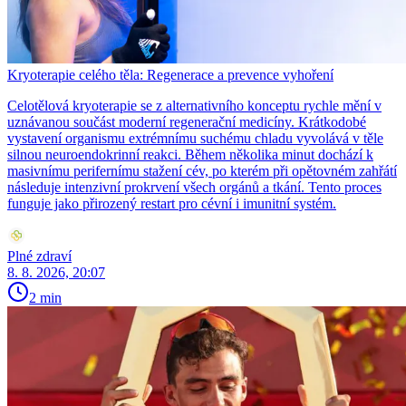
Kryoterapie celého těla: Regenerace a prevence vyhoření
Celotělová kryoterapie se z alternativního konceptu rychle mění v
uznávanou součást moderní regenerační medicíny. Krátkodobé
vystavení organismu extrémnímu suchému chladu vyvolává v těle
silnou neuroendokrinní reakci. Během několika minut dochází k
masivnímu perifernímu stažení cév, po kterém při opětovném zahřátí
následuje intenzivní prokrvení všech orgánů a tkání. Tento proces
funguje jako přirozený restart pro cévní i imunitní systém.
Plné zdraví
8. 8. 2026, 20:07
2 min