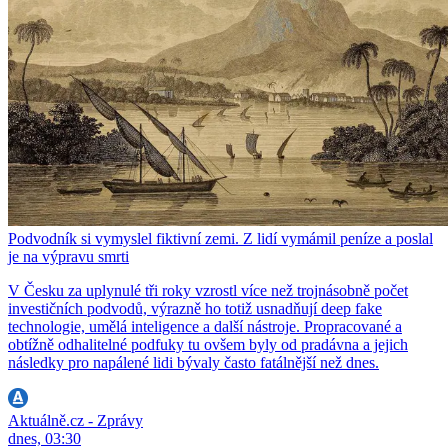
Podvodník si vymyslel fiktivní zemi. Z lidí vymámil peníze a poslal
je na výpravu smrti
V Česku za uplynulé tři roky vzrostl více než trojnásobně počet
investičních podvodů, výrazně ho totiž usnadňují deep fake
technologie, umělá inteligence a další nástroje. Propracované a
obtížně odhalitelné podfuky tu ovšem byly od pradávna a jejich
následky pro napálené lidi bývaly často fatálnější než dnes.
Aktuálně.cz - Zprávy
dnes, 03:30