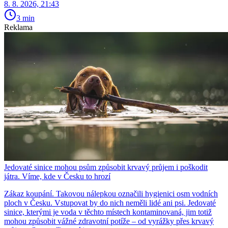
8. 8. 2026, 21:43
3 min
Reklama
Jedovaté sinice mohou psům způsobit krvavý průjem i poškodit
játra. Víme, kde v Česku to hrozí
Zákaz koupání. Takovou nálepkou označili hygienici osm vodních
ploch v Česku. Vstupovat by do nich neměli lidé ani psi. Jedovaté
sinice, kterými je voda v těchto místech kontaminovaná, jim totiž
mohou způsobit vážné zdravotní potíže – od vyrážky přes krvavý