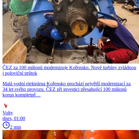
ČEZ za 100 milionů modernizuje Kořensko. Nové turbíny zvládnou
i poloviční průtok
Malá vodní elektrárna Kořensko prochází největší modernizací za
34 let svého provozu. ČEZ při investici přesahující 100 milionů
korun kompletně…
Volty
dnes, 01:00
2 min