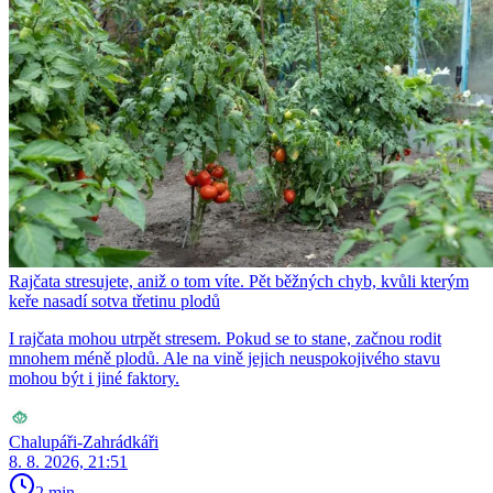
Rajčata stresujete, aniž o tom víte. Pět běžných chyb, kvůli kterým
keře nasadí sotva třetinu plodů
I rajčata mohou utrpět stresem. Pokud se to stane, začnou rodit
mnohem méně plodů. Ale na vině jejich neuspokojivého stavu
mohou být i jiné faktory.
Chalupáři-Zahrádkáři
8. 8. 2026, 21:51
2 min