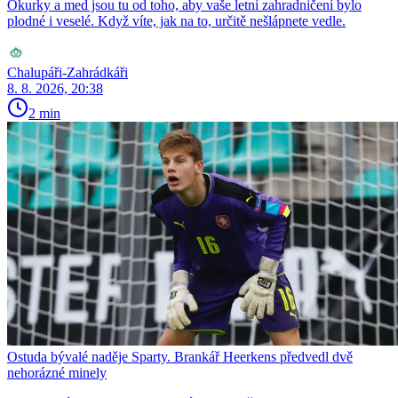
Okurky a med jsou tu od toho, aby vaše letní zahradničení bylo
plodné i veselé. Když víte, jak na to, určitě nešlápnete vedle.
Chalupáři-Zahrádkáři
8. 8. 2026, 20:38
2 min
Ostuda bývalé naděje Sparty. Brankář Heerkens předvedl dvě
nehorázné minely