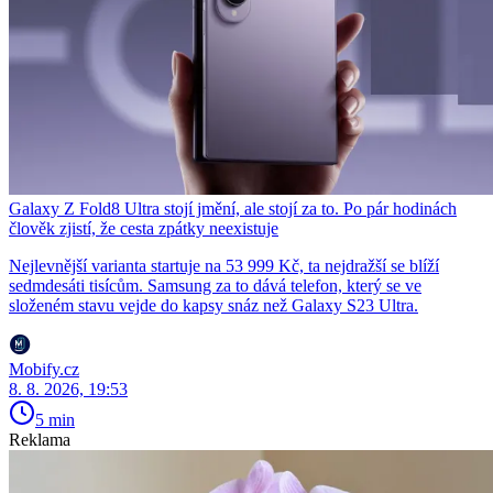
Galaxy Z Fold8 Ultra stojí jmění, ale stojí za to. Po pár hodinách
člověk zjistí, že cesta zpátky neexistuje
Nejlevnější varianta startuje na 53 999 Kč, ta nejdražší se blíží
sedmdesáti tisícům. Samsung za to dává telefon, který se ve
složeném stavu vejde do kapsy snáz než Galaxy S23 Ultra.
Mobify.cz
8. 8. 2026, 19:53
5 min
Reklama