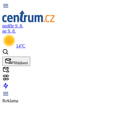
neděle 9. 8.
ne 9. 8.
14°C
Přihlášení
Reklama