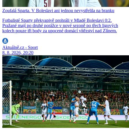
Zoufalá Sparta. V Boleslavi ani jednou nevystřelila na branku
Fotbalisté Sparty překvapivě prohráli v Mladé Boleslavi 0:2.
Pražané mají po druhé porážce v nové sezoně po třech ligových
kolech pouze tři body za upocené domácí vítězství nad Zlínem.
Aktuálně.cz - Sport
8. 8. 2026, 20:20