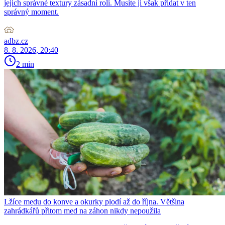
jejich správné textury zásadní roli. Musíte ji však přidat v ten
správný moment.
adbz.cz
8. 8. 2026, 20:40
2 min
Lžíce medu do konve a okurky plodí až do října. Většina
zahrádkářů přitom med na záhon nikdy nepoužila