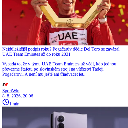
Nejdůležitější podpis roku? Pogačarův dědic Del Toro se zavázal
UAE Team Emirates až do roku 2031
Vypadá to, že v týmu UAE Team Emirates už vědí, kdo jednou
převezme štafetu po slovinském stroji na vítězství Tadeji
Pogačarovi. A není mu ještě ani třiadvacet let...
SportWin
8. 8. 2026, 20:06
1 min