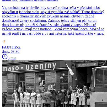
Vzpomínáte na ty chvíle, kdy se celá rodina sešla v předsíni nebo
obýváku u jednoho stolu, aby si vytočila své blízké? Tento ikonický
společník s charakteristickým zvukem nesměl chybět v žádné
domácnosti za éry socialismu. Zatímco tehdy stál jen pár korun,
dnes kolem něj krouží sběratelé s tisícovkami v kapse. Některé
vzácné kousky mají totiž hodnotu, která vám vyrazí dech. Možná se
na něj práší i na vaší půdě a vy ani netušíte, jaké jmění držíte v ruce.
FAJNTIP.cz
dnes, 03:30
3 min