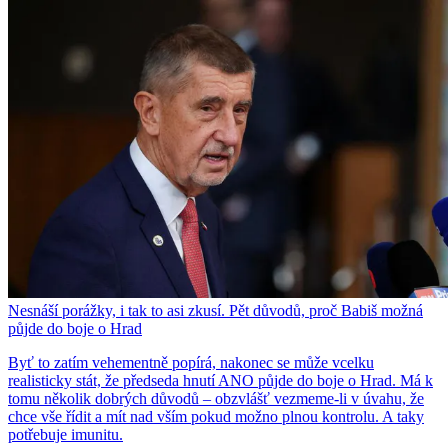
Nesnáší porážky, i tak to asi zkusí. Pět důvodů, proč Babiš možná
půjde do boje o Hrad
Byť to zatím vehementně popírá, nakonec se může vcelku
realisticky stát, že předseda hnutí ANO půjde do boje o Hrad. Má k
tomu několik dobrých důvodů – obzvlášť vezmeme-li v úvahu, že
chce vše řídit a mít nad vším pokud možno plnou kontrolu. A taky
potřebuje imunitu.