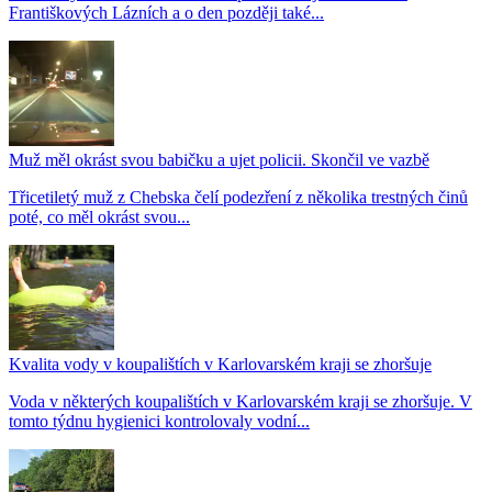
Františkových Lázních a o den později také...
Muž měl okrást svou babičku a ujet policii. Skončil ve vazbě
Třicetiletý muž z Chebska čelí podezření z několika trestných činů
poté, co měl okrást svou...
Kvalita vody v koupalištích v Karlovarském kraji se zhoršuje
Voda v některých koupalištích v Karlovarském kraji se zhoršuje. V
tomto týdnu hygienici kontrolovaly vodní...