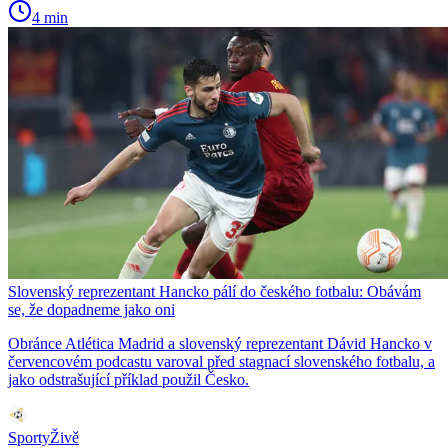
4 min
Slovenský reprezentant Hancko pálí do českého fotbalu: Obávám
se, že dopadneme jako oni
Obránce Atlética Madrid a slovenský reprezentant Dávid Hancko v
červencovém podcastu varoval před stagnací slovenského fotbalu, a
jako odstrašující příklad použil Česko.
SportyŽivě