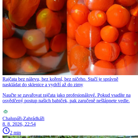
Rajčata bez nálevu, bez koření, bez ničeho. Stačí je správně
naskládat do sklenice a vydrží až do zimy
Naučte se zavařovat rajčata jako profesionálové. Pokud vsadíte na
osvědčený postup našich babiček, pak zaručeně nešlápnete vedle.
Chalupáři-Zahrádkáři
8. 8. 2026, 22:54
2 min