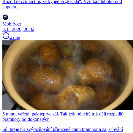
Rozdíl nevzniká tím, že by jedna „kecala“. Vzniká hluboko pod
kapotou.
Mobify.cz
8. 8. 2026, 20:42
4 min
5 minut vaření, pak teprve sůl. Tak jednoduchý trik dělí rozpadlé
brambory od dokonalých
Sůl hraje při zvýrazňování přirozené chuti brambor a zajišťování