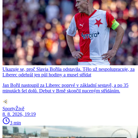
Ukazuje se, proč Slavia Bořila odstavila. Tělo už nespolupracuje, za
Liberec odehrál jen půl hodiny a musel střídat
Jan Bořil nastoupil za Liberec poprvé v základní sestavě, a po 35
minutách šel dolů. Debut v Brně skončil nuceným střídáním.
SportyŽivě
8. 8. 2026, 19:19
3 min