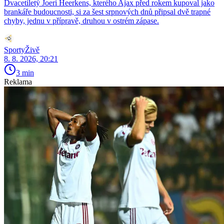
Dvacetiletý Joeri Heerkens, kterého Ajax před rokem kupoval jako
brankáře budoucnosti, si za šest srpnových dnů připsal dvě trapné
chyby, jednu v přípravě, druhou v ostrém zápase.
SportyŽivě
8. 8. 2026, 20:21
3 min
Reklama