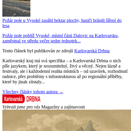
Požár pole u Vysoké zasáhl hektar plochy, hasiči bránili šíření do
lesa
Požár pole poblíž Vysoké, místní části Dalovic na Karlovarsku,
zaměstnal ve středu večer sedm jednotek...
Tento článek byl publikován ze zdrojů
Karlovarská Drbna
Karlovarský kraj má svá specifika – a Karlovarská Drbna o nich
píše jazykem, který je srozumitelný, živý a věcný. Nejen lázně a
festivaly, ale i každodenní realita místních – od uzavírek, rozhodnutí
radnice, přes problémy s infrastrukturou až po regionální příběhy,
které by jinak zůstaly...
Všechny články tohoto autora →
Vybrali jsme pro vás
Magazíny a zajímavosti