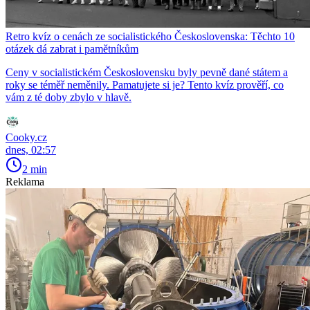
Retro kvíz o cenách ze socialistického Československa: Těchto 10
otázek dá zabrat i pamětníkům
Ceny v socialistickém Československu byly pevně dané státem a
roky se téměř neměnily. Pamatujete si je? Tento kvíz prověří, co
vám z té doby zbylo v hlavě.
Cooky.cz
dnes, 02:57
2 min
Reklama