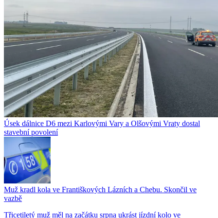
Úsek dálnice D6 mezi Karlovými Vary a Olšovými Vraty dostal
stavební povolení
Muž kradl kola ve Františkových Lázních a Chebu. Skončil ve
vazbě
Třicetiletý muž měl na začátku srpna ukrást jízdní kolo ve