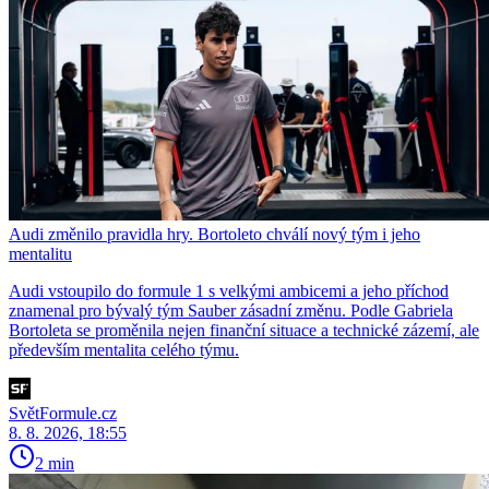
Audi změnilo pravidla hry. Bortoleto chválí nový tým i jeho
mentalitu
Audi vstoupilo do formule 1 s velkými ambicemi a jeho příchod
znamenal pro bývalý tým Sauber zásadní změnu. Podle Gabriela
Bortoleta se proměnila nejen finanční situace a technické zázemí, ale
především mentalita celého týmu.
SvětFormule.cz
8. 8. 2026, 18:55
2 min