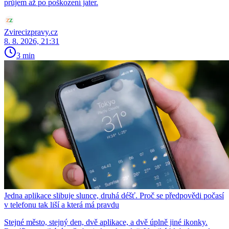
průjem až po poškození jater.
Zvirecizpravy.cz
8. 8. 2026, 21:31
3 min
Jedna aplikace slibuje slunce, druhá déšť. Proč se předpovědi počasí
v telefonu tak liší a která má pravdu
Stejné město, stejný den, dvě aplikace, a dvě úplně jiné ikonky.