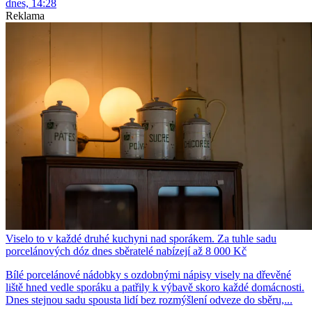
dnes, 14:28
Reklama
Viselo to v každé druhé kuchyni nad sporákem. Za tuhle sadu
porcelánových dóz dnes sběratelé nabízejí až 8 000 Kč
Bílé porcelánové nádobky s ozdobnými nápisy visely na dřevěné
liště hned vedle sporáku a patřily k výbavě skoro každé domácnosti.
Dnes stejnou sadu spousta lidí bez rozmýšlení odveze do sběru,...