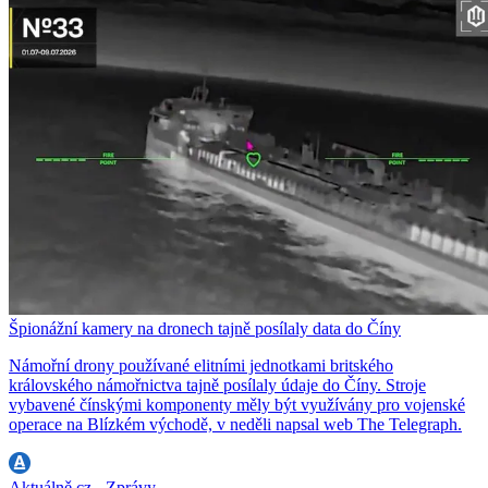
Špionážní kamery na dronech tajně posílaly data do Číny
Námořní drony používané elitními jednotkami britského
královského námořnictva tajně posílaly údaje do Číny. Stroje
vybavené čínskými komponenty měly být využívány pro vojenské
operace na Blízkém východě, v neděli napsal web The Telegraph.
Aktuálně.cz - Zprávy