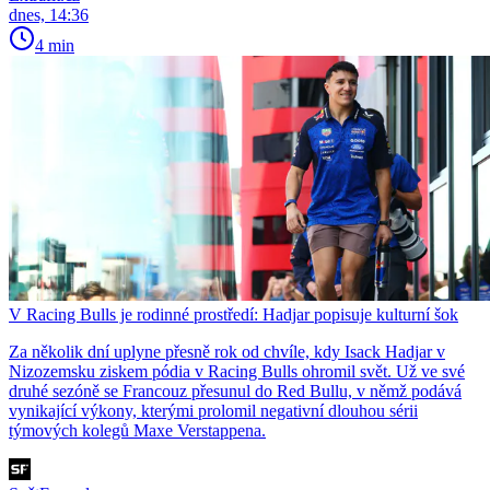
dnes, 14:36
4 min
V Racing Bulls je rodinné prostředí: Hadjar popisuje kulturní šok
Za několik dní uplyne přesně rok od chvíle, kdy Isack Hadjar v
Nizozemsku ziskem pódia v Racing Bulls ohromil svět. Už ve své
druhé sezóně se Francouz přesunul do Red Bullu, v němž podává
vynikající výkony, kterými prolomil negativní dlouhou sérii
týmových kolegů Maxe Verstappena.