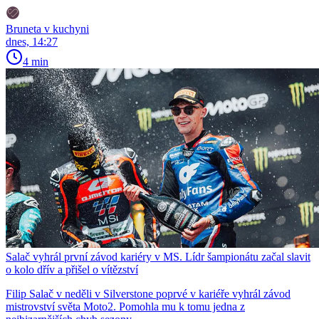
Bruneta v kuchyni
dnes, 14:27
4 min
Salač vyhrál první závod kariéry v MS. Lídr šampionátu začal slavit
o kolo dřív a přišel o vítězství
Filip Salač v neděli v Silverstone poprvé v kariéře vyhrál závod
mistrovství světa Moto2. Pomohla mu k tomu jedna z