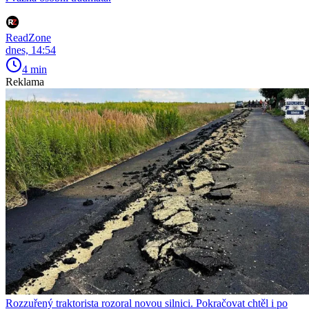
ReadZone
dnes, 14:54
4 min
Reklama
Rozzuřený traktorista rozoral novou silnici. Pokračovat chtěl i po