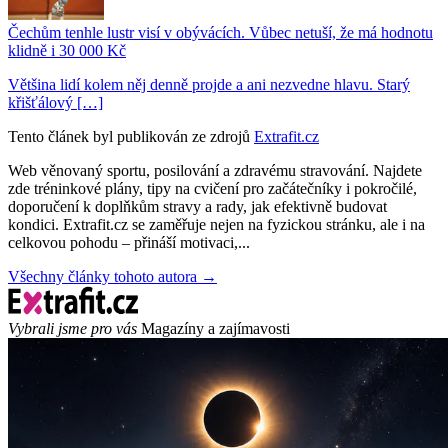
Čechům tenhle lustr visí v obývácích. Vůbec netuší, že má hodnotu
klidně i 30 000 Kč
Většina lidí kolem něj denně projde a ani nezvedne hlavu. Starý
křišťálový […]
Tento článek byl publikován ze zdrojů
Extrafit.cz
Web věnovaný sportu, posilování a zdravému stravování. Najdete
zde tréninkové plány, tipy na cvičení pro začátečníky i pokročilé,
doporučení k doplňkům stravy a rady, jak efektivně budovat
kondici. Extrafit.cz se zaměřuje nejen na fyzickou stránku, ale i na
celkovou pohodu – přináší motivaci,...
Všechny články tohoto autora →
Vybrali jsme pro vás
Magazíny a zajímavosti