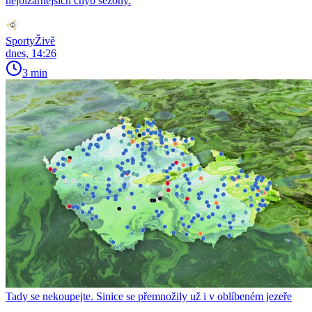
nejbizarnějších chyb sezony.
SportyŽivě
dnes, 14:26
3 min
Tady se nekoupejte. Sinice se přemnožily už i v oblíbeném jezeře