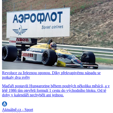
Revoluce za železnou oponou. Díky překvapivému nápadu se
potkaly dva světy
Maďaři postavili Hungaroring během pouhých několika měsíců, a v
létě 1986 tím otevřeli formuli 1 cestu do východního bloku. Od té
doby v kalendáři nechyběli ani jednou.
Aktuálně.cz - Sport