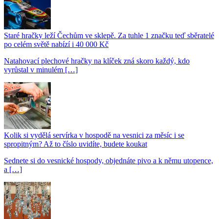
Staré hračky leží Čechům ve sklepě. Za tuhle 1 značku teď sběratelé
po celém světě nabízí i 40 000 Kč
Natahovací plechové hračky na klíček zná skoro každý, kdo
vyrůstal v minulém […]
Kolik si vydělá servírka v hospodě na vesnici za měsíc i se
spropitným? Až to číslo uvidíte, budete koukat
Sednete si do vesnické hospody, objednáte pivo a k němu utopence,
a […]