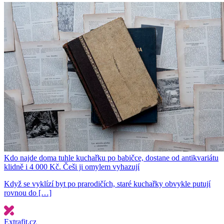
Kdo najde doma tuhle kuchařku po babičce, dostane od antikvariátu
klidně i 4 000 Kč. Češi ji omylem vyhazují
Když se vyklízí byt po prarodičích, staré kuchařky obvykle putují
rovnou do […]
Extrafit.cz