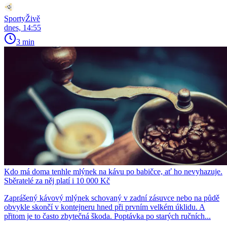
SportyŽivě
dnes, 14:55
3 min
Kdo má doma tenhle mlýnek na kávu po babičce, ať ho nevyhazuje.
Sběratelé za něj platí i 10 000 Kč
Zaprášený kávový mlýnek schovaný v zadní zásuvce nebo na půdě
obvykle skončí v kontejneru hned při prvním velkém úklidu. A
přitom je to často zbytečná škoda. Poptávka po starých ručních...