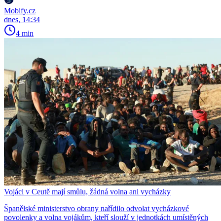
Mobify.cz
dnes, 14:34
4 min
Vojáci v Ceutě mají smůlu, žádná volna ani vycházky
Španělské ministerstvo obrany nařídilo odvolat vycházkové
povolenky a volna vojákům, kteří slouží v jednotkách umístěných