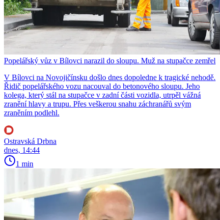
Popelářský vůz v Bílovci narazil do sloupu. Muž na stupačce zemřel
V Bílovci na Novojičínsku došlo dnes dopoledne k tragické nehodě.
Řidič popelářského vozu nacouval do betonového sloupu. Jeho
kolega, který stál na stupačce v zadní části vozidla, utrpěl vážná
zranění hlavy a trupu. Přes veškerou snahu záchranářů svým
zraněním podlehl.
Ostravská Drbna
dnes, 14:44
1 min