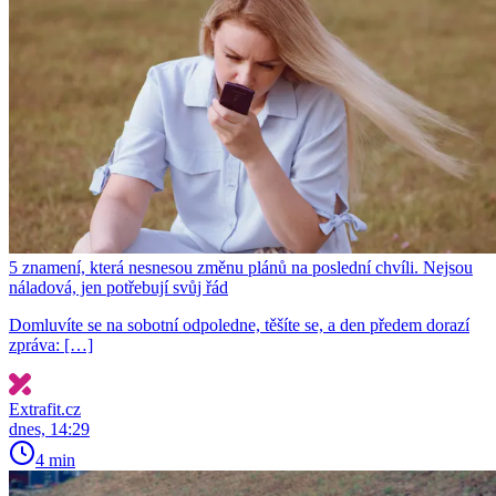
5 znamení, která nesnesou změnu plánů na poslední chvíli. Nejsou
náladová, jen potřebují svůj řád
Domluvíte se na sobotní odpoledne, těšíte se, a den předem dorazí
zpráva: […]
Extrafit.cz
dnes, 14:29
4 min