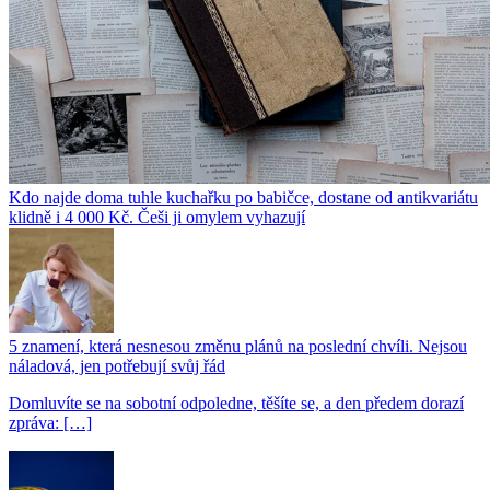
Kdo najde doma tuhle kuchařku po babičce, dostane od antikvariátu
klidně i 4 000 Kč. Češi ji omylem vyhazují
5 znamení, která nesnesou změnu plánů na poslední chvíli. Nejsou
náladová, jen potřebují svůj řád
Domluvíte se na sobotní odpoledne, těšíte se, a den předem dorazí
zpráva: […]