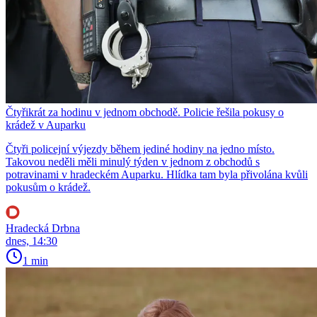
Čtyřikrát za hodinu v jednom obchodě. Policie řešila pokusy o
krádež v Auparku
Čtyři policejní výjezdy během jediné hodiny na jedno místo.
Takovou neděli měli minulý týden v jednom z obchodů s
potravinami v hradeckém Auparku. Hlídka tam byla přivolána kvůli
pokusům o krádež.
Hradecká Drbna
dnes, 14:30
1 min