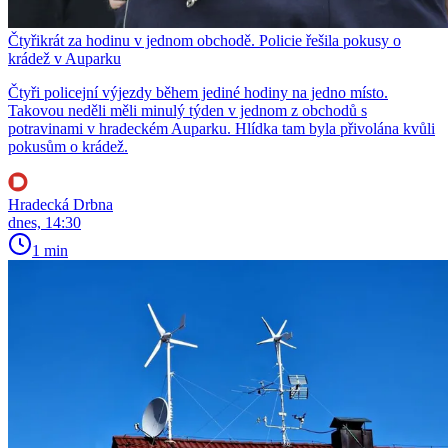
Čtyřikrát za hodinu v jednom obchodě. Policie řešila pokusy o
krádež v Auparku
Čtyři policejní výjezdy během jediné hodiny na jedno místo.
Takovou neděli měli minulý týden v jednom z obchodů s
potravinami v hradeckém Auparku. Hlídka tam byla přivolána kvůli
pokusům o krádež.
Hradecká Drbna
dnes, 14:30
1 min