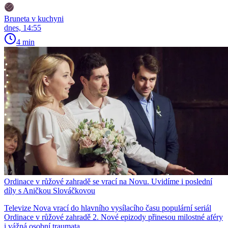
Bruneta v kuchyni
dnes, 14:55
4 min
Ordinace v růžové zahradě se vrací na Novu. Uvidíme i poslední
díly s Aničkou Slováčkovou
Televize Nova vrací do hlavního vysílacího času populární seriál
Ordinace v růžové zahradě 2. Nové epizody přinesou milostné aféry
i vážná osobní traumata.