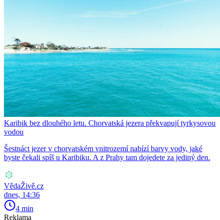
Karibik bez dlouhého letu. Chorvatská jezera překvapují tyrkysovou
vodou
Šestnáct jezer v chorvatském vnitrozemí nabízí barvy vody, jaké
byste čekali spíš u Karibiku. A z Prahy tam dojedete za jediný den.
VědaŽivě.cz
dnes, 14:36
4 min
Reklama