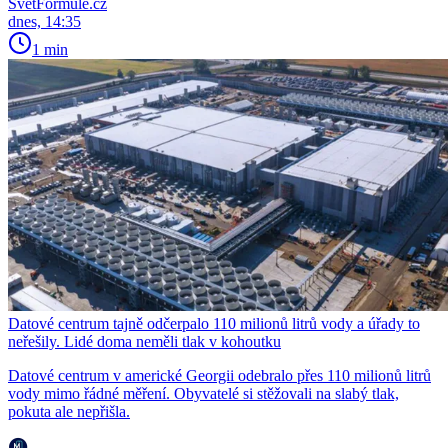
SvětFormule.cz
dnes, 14:35
1 min
Datové centrum tajně odčerpalo 110 milionů litrů vody a úřady to
neřešily. Lidé doma neměli tlak v kohoutku
Datové centrum v americké Georgii odebralo přes 110 milionů litrů
vody mimo řádné měření. Obyvatelé si stěžovali na slabý tlak,
pokuta ale nepřišla.