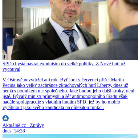
SPD chystá návrat exministra do velké politiky. Z Nové huti už
vycouval
V Ostravě nevydržel ani rok. Byť loni v červenci přišel Martin
Pecina jako velký zachránce zkrachovalých hutí Liberty, dnes už
nemá s podnikem nic společného. Jaké budou jeho další kroky, není
jisté. Bývalý ministr průmyslu a šéf antimonopolního úřadu však
nadále spolupracuje s vládním hnutím SPD, jež by ho mohlo
vytáhnout jako svého kandidáta na důležitou funkci.
Aktuálně.cz - Zprávy
dnes, 14:38