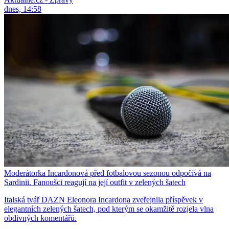
dnes, 14:58
Moderátorka Incardonová před fotbalovou sezonou odpočívá na
Sardinii. Fanoušci reagují na její outfit v zelených šatech
Italská tvář DAZN Eleonora Incardona zveřejnila příspěvek v
elegantních zelených šatech, pod kterým se okamžitě rozjela vlna
obdivných komentářů.