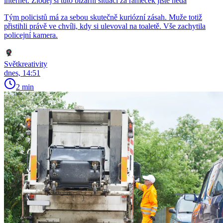
internet. Zloděj si tuto bizarní situaci za rámeček jistě nedá
Tým policistů má za sebou skutečně kuriózní zásah. Muže totiž
přistihli právě ve chvíli, kdy si ulevoval na toaletě. Vše zachytila
policejní kamera.
Světkreativity
dnes, 14:51
2 min