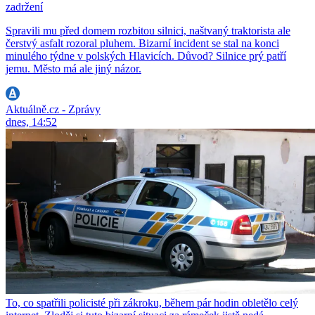
zadržení
Spravili mu před domem rozbitou silnici, naštvaný traktorista ale
čerstvý asfalt rozoral pluhem. Bizarní incident se stal na konci
minulého týdne v polských Hlavicích. Důvod? Silnice prý patří
jemu. Město má ale jiný názor.
Aktuálně.cz - Zprávy
dnes, 14:52
To, co spatřili policisté při zákroku, během pár hodin obletělo celý