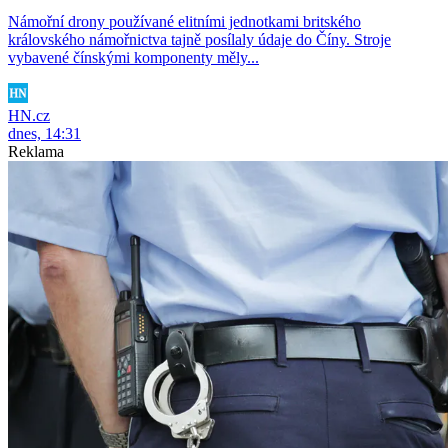
Námořní drony používané elitními jednotkami britského
královského námořnictva tajně posílaly údaje do Číny. Stroje
vybavené čínskými komponenty měly...
HN.cz
dnes, 14:31
Reklama