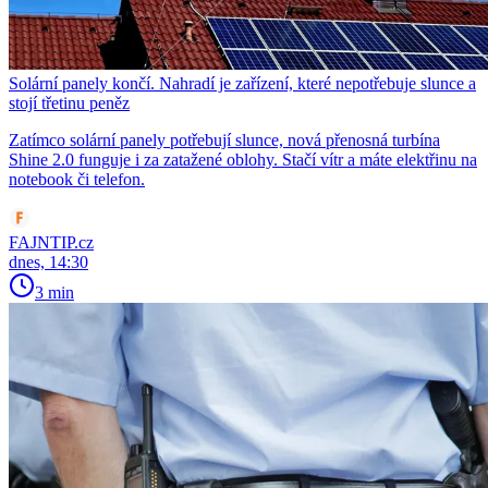
Solární panely končí. Nahradí je zařízení, které nepotřebuje slunce a
stojí třetinu peněz
Zatímco solární panely potřebují slunce, nová přenosná turbína
Shine 2.0 funguje i za zatažené oblohy. Stačí vítr a máte elektřinu na
notebook či telefon.
FAJNTIP.cz
dnes, 14:30
3 min