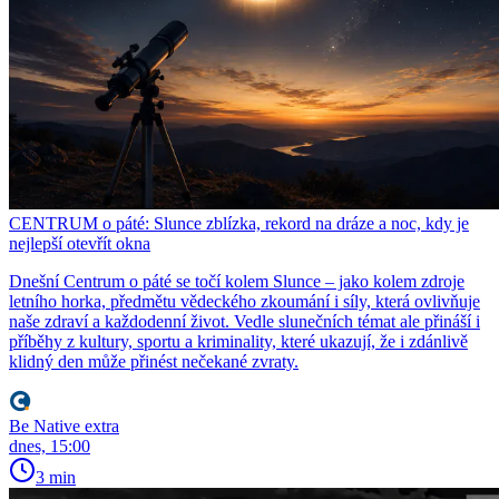
CENTRUM o páté: Slunce zblízka, rekord na dráze a noc, kdy je
nejlepší otevřít okna
Dnešní Centrum o páté se točí kolem Slunce – jako kolem zdroje
letního horka, předmětu vědeckého zkoumání i síly, která ovlivňuje
naše zdraví a každodenní život. Vedle slunečních témat ale přináší i
příběhy z kultury, sportu a kriminality, které ukazují, že i zdánlivě
klidný den může přinést nečekané zvraty.
Be Native extra
dnes, 15:00
3 min