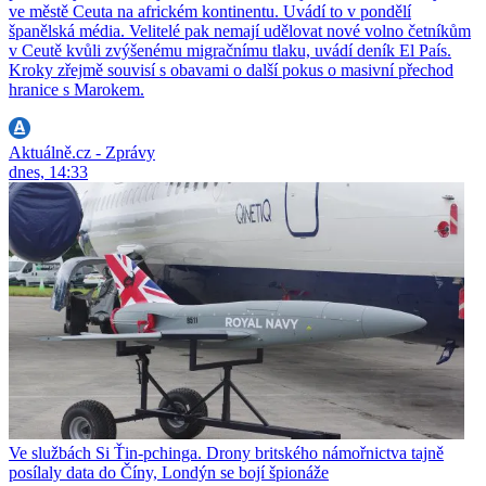
ve městě Ceuta na africkém kontinentu. Uvádí to v pondělí
španělská média. Velitelé pak nemají udělovat nové volno četníkům
v Ceutě kvůli zvýšenému migračnímu tlaku, uvádí deník El País.
Kroky zřejmě souvisí s obavami o další pokus o masivní přechod
hranice s Marokem.
Aktuálně.cz - Zprávy
dnes, 14:33
Ve službách Si Ťin-pchinga. Drony britského námořnictva tajně
posílaly data do Číny, Londýn se bojí špionáže