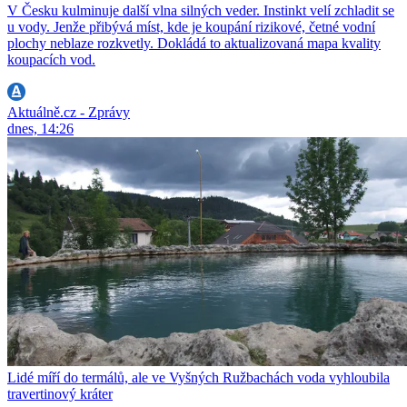
V Česku kulminuje další vlna silných veder. Instinkt velí zchladit se
u vody. Jenže přibývá míst, kde je koupání rizikové, četné vodní
plochy neblaze rozkvetly. Dokládá to aktualizovaná mapa kvality
koupacích vod.
Aktuálně.cz - Zprávy
dnes, 14:26
Lidé míří do termálů, ale ve Vyšných Ružbachách voda vyhloubila
travertinový kráter