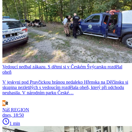
Vedoucí nedbal zákazu. S dětmi si v Českém Švýcarsku rozdělal
oheň
V jeskyni pod Pravčickou bránou nedaleko Hřenska na Děčínsku si
skupina nezletilých s vedoucím rozdělala oheň, který při odchodu
neuhasila. V národním parku České…
Náš REGION
dnes, 18:50
1 min