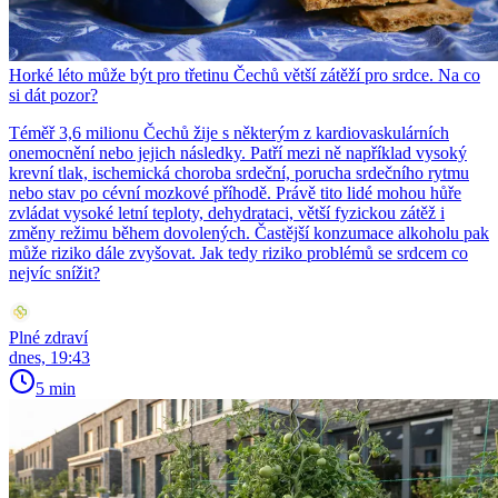
Horké léto může být pro třetinu Čechů větší zátěží pro srdce. Na co
si dát pozor?
Téměř 3,6 milionu Čechů žije s některým z kardiovaskulárních
onemocnění nebo jejich následky. Patří mezi ně například vysoký
krevní tlak, ischemická choroba srdeční, porucha srdečního rytmu
nebo stav po cévní mozkové příhodě. Právě tito lidé mohou hůře
zvládat vysoké letní teploty, dehydrataci, větší fyzickou zátěž i
změny režimu během dovolených. Častější konzumace alkoholu pak
může riziko dále zvyšovat. Jak tedy riziko problémů se srdcem co
nejvíc snížit?
Plné zdraví
dnes, 19:43
5 min