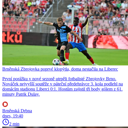
Brněnská Zbrojovka poprvé klopýtla, doma nestačila na Liberec
První porážku v nové sezoně utrpěli fotbalisté Zbrojovky Brno.
Nováček nejvyšší soutěže v páteční předehrávce 3. kola podlehl na
domácím stadionu Liberci 0:1. Hostům zajistil tři body gólem z 61.
minuty Patrik Dulay.
Brněnská Drbna
dnes, 19:40
2 min