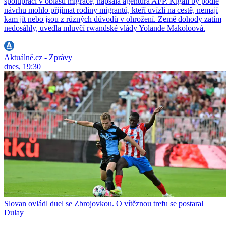
spolupráci v oblasti migrace, napsala agentura AFP. Kigali by podle
návrhu mohlo přijímat rodiny migrantů, kteří uvízli na cestě, nemají
kam jít nebo jsou z různých důvodů v ohrožení. Země dohody zatím
nedosáhly, uvedla mluvčí rwandské vlády Yolande Makoloová.
Aktuálně.cz - Zprávy
dnes, 19:30
Slovan ovládl duel se Zbrojovkou. O vítěznou trefu se postaral
Dulay