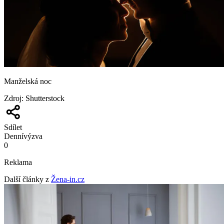
Manželská noc
Zdroj
:
Shutterstock
Sdílet
Denní
výzva
0
Reklama
Další články z
Žena-in.cz