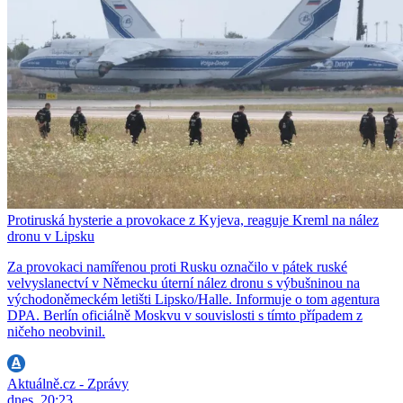
Protiruská hysterie a provokace z Kyjeva, reaguje Kreml na nález
dronu v Lipsku
Za provokaci namířenou proti Rusku označilo v pátek ruské
velvyslanectví v Německu úterní nález dronu s výbušninou na
východoněmeckém letišti Lipsko/Halle. Informuje o tom agentura
DPA. Berlín oficiálně Moskvu v souvislosti s tímto případem z
ničeho neobvinil.
Aktuálně.cz - Zprávy
dnes, 20:23