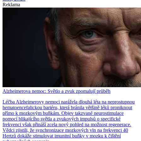
Reklama
Alzheimerova nemoc: Světlo a zvuk zpomalují průběh
Léčba Alzheimerovy nemoci narážela dlouhá léta na neprostupnou
hematoencefalickou bariéru, která bránila většině léků proniknout
přímo k mozkovým buňkám. Objev takzvané neurostimulace
pomocí blikajícího světla a zvukových impulsů o specifické
frekvenci však přináší zcela nový pohled na možnost regenerace.
Vědci zjistili, že synchronizace mozkových vln na frekvenci 40
Hertzů dokáže stimulovat imunitní buňky v mozku k čištění