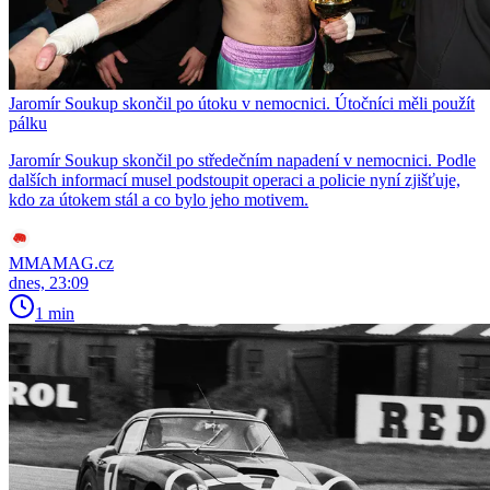
Jaromír Soukup skončil po útoku v nemocnici. Útočníci měli použít
pálku
Jaromír Soukup skončil po středečním napadení v nemocnici. Podle
dalších informací musel podstoupit operaci a policie nyní zjišťuje,
kdo za útokem stál a co bylo jeho motivem.
MMAMAG.cz
dnes, 23:09
1 min