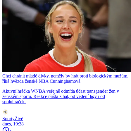
Chci chránit mladé dívky, neměly by hrát proti biologickým mužům,
říká hvězda ženské NBA Cunninghamová
Aktivní hráčka WNBA veřejně odmítla účast transgender žen v
ženském sportu. Reakce přišla z hal, od vedení ligy i od
spoluhráček.
SportyŽivě
dnes, 19:38