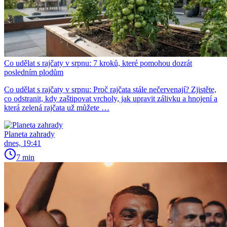
Co udělat s rajčaty v srpnu: 7 kroků, které pomohou dozrát
posledním plodům
Co udělat s rajčaty v srpnu: Proč rajčata stále nečervenají? Zjistěte,
co odstranit, kdy zaštipovat vrcholy, jak upravit zálivku a hnojení a
která zelená rajčata už můžete …
Planeta zahrady
dnes, 19:41
7 min