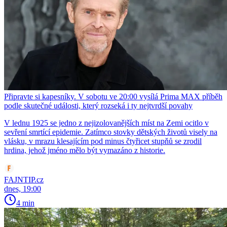
Připravte si kapesníky. V sobotu ve 20:00 vysílá Prima MAX příběh
podle skutečné události, který rozseká i ty nejtvrdší povahy
V lednu 1925 se jedno z nejizolovanějších míst na Zemi ocitlo v
sevření smrtící epidemie. Zatímco stovky dětských životů visely na
vlásku, v mrazu klesajícím pod minus čtyřicet stupňů se zrodil
hrdina, jehož jméno mělo být vymazáno z historie.
FAJNTIP.cz
dnes, 19:00
4 min