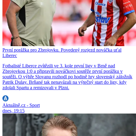
První porážka pro Zbrojovku. Povedený rozjezd nováčka uťal
Liberec
Fotbalisté Liberce zvítězili ve 3. kole první ligy v Brně nad
Zbrojovkou 1:0 a připravili nováčkovi soutěže první porážku v
soutěži. O výhře Slovanu rozhodl po hodině hry slovenský záložník
Patrik Dulay. Brňané tak nenavázali na výtečný start do ligy, kdy
zdolali Spartu a remizovali v Plzni.
Aktuálně.cz - Sport
dnes, 19:15