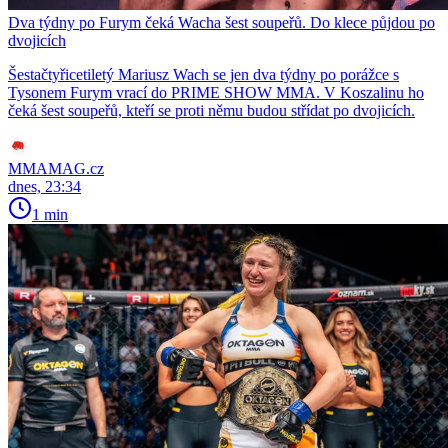
Dva týdny po Furym čeká Wacha šest soupeřů. Do klece půjdou po
dvojicích
Šestačtyřicetiletý Mariusz Wach se jen dva týdny po porážce s
Tysonem Furym vrací do PRIME SHOW MMA. V Koszalinu ho
čeká šest soupeřů, kteří se proti němu budou střídat po dvojicích.
MMAMAG.cz
dnes, 23:34
1 min