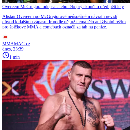
Overeem McGregora odepsal. Jeho tělo prý skončilo před pěti lety
Alistair Overeem po McGregorově neúspěšném návratu nevidí
důvod k dalšímu zápasu. Ir podle něj už nemá tělo ani životní režim
pro špičkové MMA a comeback označil za tah na peníze.
MMAMAG.cz
dnes, 23:39
1 min