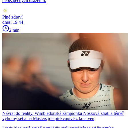
nebezpečných usazenin.
Plné zdraví
dnes, 19:44
2 min
Návrat do reality. Wimbledonská šampionka Nosková ztratila téměř
vyhraný set a na Masters jde překvapivě z kola ven