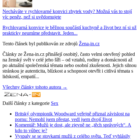
Necháváte v rychlovarné konvici zbytek vody? Možná vás to stojí
víc peněz, než si uvědomujete
Rychlovarná konvice je běžnou součástí kuchyně a život bez ní si už
prakticky neumíme představit. Jeden...
Tento článek byl publikován ze zdrojů
Žena-in.cz
Články ze Žena-in.cz přinášejí osobitý, často velmi otevřený pohled
na ženský svět v celé jeho šíři – od vztahů, rodiny a domácnosti až
po aktuální společenská témata nebo osobní zkušenosti. Jejich silnou
stránkou je autenticita, blízkost a schopnost otevřít i citlivá témata s
lidskostí, empatií...
Všechny články tohoto autora →
Další články z kategorie
Sex
Britský olympionik Woodward veřejně přiznal závislost na
pornu: Nemohl jsem přestat, vedl jsem dvojí život
Komentář: Mužů je dost, ale zjevně ne „těch správných“. A
kdo to vůbec je?
Vyspaly se se stovkami mužů z celého světa. Teď vyhlásily