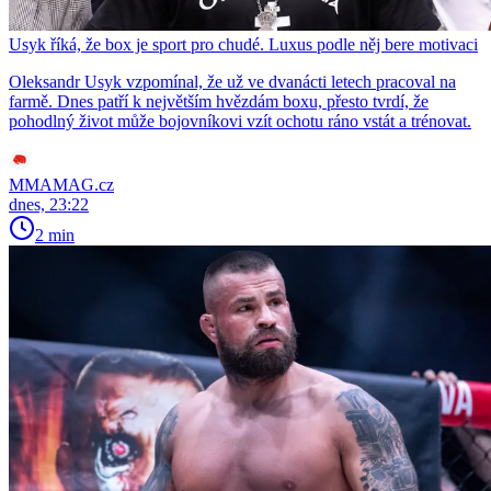
Usyk říká, že box je sport pro chudé. Luxus podle něj bere motivaci
Oleksandr Usyk vzpomínal, že už ve dvanácti letech pracoval na
farmě. Dnes patří k největším hvězdám boxu, přesto tvrdí, že
pohodlný život může bojovníkovi vzít ochotu ráno vstát a trénovat.
MMAMAG.cz
dnes, 23:22
2 min