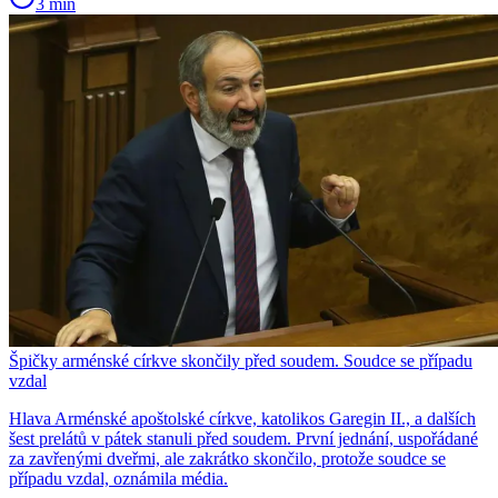
3 min
Špičky arménské církve skončily před soudem. Soudce se případu
vzdal
Hlava Arménské apoštolské církve, katolikos Garegin II., a dalších
šest prelátů v pátek stanuli před soudem. První jednání, uspořádané
za zavřenými dveřmi, ale zakrátko skončilo, protože soudce se
případu vzdal, oznámila média.