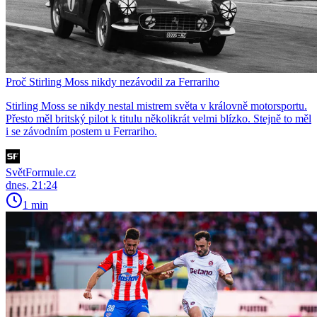
Proč Stirling Moss nikdy nezávodil za Ferrariho
Stirling Moss se nikdy nestal mistrem světa v královně motorsportu.
Přesto měl britský pilot k titulu několikrát velmi blízko. Stejně to měl
i se závodním postem u Ferrariho.
SvětFormule.cz
dnes, 21:24
1 min