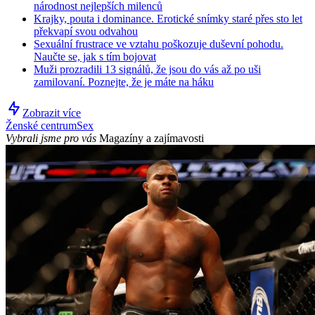
národnost nejlepších milenců
Krajky, pouta i dominance. Erotické snímky staré přes sto let
překvapí svou odvahou
Sexuální frustrace ve vztahu poškozuje duševní pohodu.
Naučte se, jak s tím bojovat
Muži prozradili 13 signálů, že jsou do vás až po uši
zamilovaní. Poznejte, že je máte na háku
Zobrazit více
Ženské centrum
Sex
Vybrali jsme pro vás
Magazíny a zajímavosti