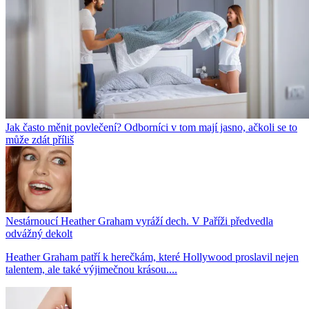
Jak často měnit povlečení? Odborníci v tom mají jasno, ačkoli se to
může zdát příliš
Nestárnoucí Heather Graham vyráží dech. V Paříži předvedla
odvážný dekolt
Heather Graham patří k herečkám, které Hollywood proslavil nejen
talentem, ale také výjimečnou krásou....