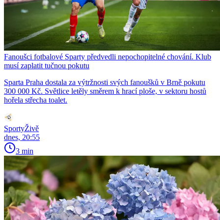
Fanoušci fotbalové Sparty předvedli nepochopitelné chování. Klub
musí zaplatit tučnou pokutu
Sparta Praha dostala za výtržnosti svých fanoušků v Brně pokutu
300 000 Kč. Světlice letěly směrem k hrací ploše, v sektoru hostů
hořela střecha toalet.
SportyŽivě
dnes, 20:55
3 min