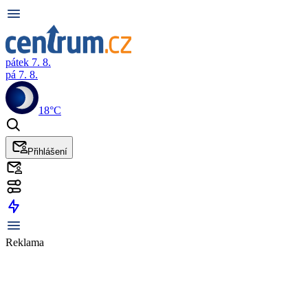
pátek 7. 8.
pá 7. 8.
18°C
Přihlášení
Reklama