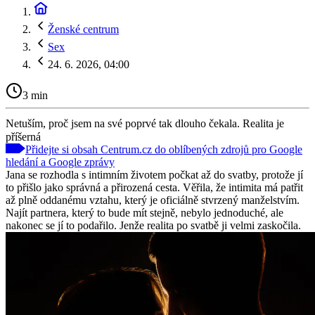
Ženské centrum
Sex
24. 6. 2026, 04:00
3 min
Netuším, proč jsem na své poprvé tak dlouho čekala. Realita je
příšerná
Přidejte si obsah Centrum.cz do oblíbených zdrojů pro Google
hledání a Google zprávy
Jana se rozhodla s intimním životem počkat až do svatby, protože jí
to přišlo jako správná a přirozená cesta. Věřila, že intimita má patřit
až plně oddanému vztahu, který je oficiálně stvrzený manželstvím.
Najít partnera, který to bude mít stejně, nebylo jednoduché, ale
nakonec se jí to podařilo. Jenže realita po svatbě ji velmi zaskočila.