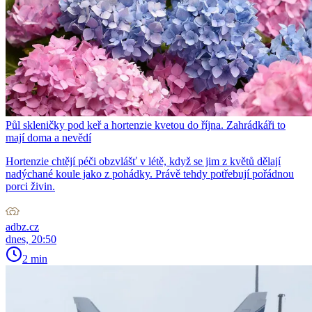
Půl skleničky pod keř a hortenzie kvetou do října. Zahrádkáři to
mají doma a nevědí
Hortenzie chtějí péči obzvlášť v létě, když se jim z květů dělají
nadýchané koule jako z pohádky. Právě tehdy potřebují pořádnou
porci živin.
adbz.cz
dnes, 20:50
2 min