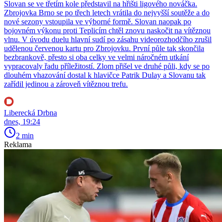
Slovan se ve třetím kole představil na hřišti ligového nováčka.
Zbrojovka Brno se po třech letech vrátila do nejvyšší soutěže a do
nové sezony vstoupila ve výborné formě. Slovan naopak po
bojovném výkonu proti Teplicím chtěl znovu naskočit na vítěznou
vlnu. V úvodu duelu hlavní sudí po zásahu videorozhodčího zrušil
udělenou červenou kartu pro Zbrojovku. První půle tak skončila
bezbrankově, přesto si oba celky ve velmi náročném utkání
vypracovaly řadu příležitostí. Zlom přišel ve druhé půli, kdy se po
dlouhém vhazování dostal k hlavičce Patrik Dulay a Slovanu tak
zařídil jedinou a zároveň vítěznou trefu.
Liberecká Drbna
dnes, 19:24
2 min
Reklama