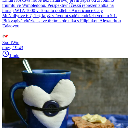
Linda Nosková hrubě nezvládla svůj první zápas od životního
triumfu ve Wimbledonu. Perspektivní česká reprezentantka na
turnaji WTA 1000 v Torontu podlehla Američance Caty
McNallyové 6:7, 1:6, když v úvodní sadě neudržela vedení 5:1.
Překvapivá vítězka se ve třetím kole utká s Filipínkou Alexandrou
Ealaovou.
SportWin
dnes, 19:43
1 min