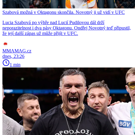
Szabová možná v Oktagonu skončila. Novotný ji už vidí v UFC
Lucia Szabová po výhře nad Lucií Pudilovou dál drží
neporazitelnost i dva pásy Oktagonu. Ondřej Novotný teď připustil,
že její další zápas už může přijít v UFC.
MMAMAG.cz
dnes, 23:26
1 min