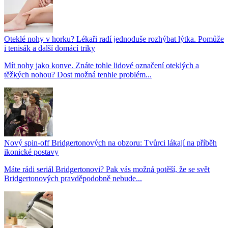
Oteklé nohy v horku? Lékaři radí jednoduše rozhýbat lýtka. Pomůže
i tenisák a další domácí triky
Mít nohy jako konve. Znáte tohle lidové označení oteklých a
těžkých nohou? Dost možná tenhle problém...
Nový spin-off Bridgertonových na obzoru: Tvůrci lákají na příběh
ikonické postavy
Máte rádi seriál Bridgertonovi? Pak vás možná potěší, že se svět
Bridgertonových pravděpodobně nebude...