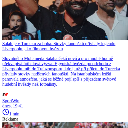
Salah je v Turecku za boha. Stovky fanoušků přivítaly legendu
Liverpoolu jako filmovou hvězdu
Slovutného Mohameda Salaha čeká nová a pro mnohé hodně
překvapivá fotbalová výzva. Egyptská hvězda po odchodu z
Liverpoolu míří do Trabzonsporu, kde ji už při příletu do Turecka
přivítaly stovky nadšených fanoušků. Na istanbulském letišti
panovala atmosféra, jaká se běžně pojí spíš s příjezdem světové
hudební hvězdy než fotbalisty.
SportWin
dnes, 19:41
1 min
Reklama