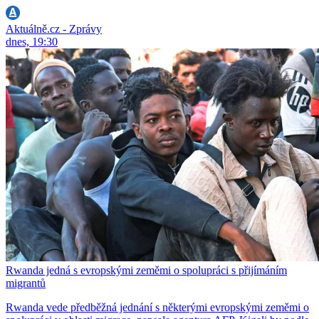
Aktuálně.cz - Zprávy
dnes, 19:30
Rwanda jedná s evropskými zeměmi o spolupráci s přijímáním
migrantů
Rwanda vede předběžná jednání s některými evropskými zeměmi o