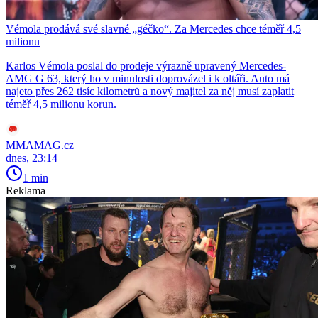
Vémola prodává své slavné „géčko“. Za Mercedes chce téměř 4,5
milionu
Karlos Vémola poslal do prodeje výrazně upravený Mercedes-
AMG G 63, který ho v minulosti doprovázel i k oltáři. Auto má
najeto přes 262 tisíc kilometrů a nový majitel za něj musí zaplatit
téměř 4,5 milionu korun.
MMAMAG.cz
dnes, 23:14
1 min
Reklama