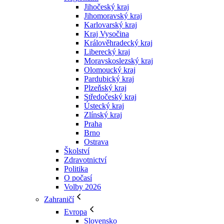
Jihočeský kraj
Jihomoravský kraj
Karlovarský kraj
Kraj Vysočina
Králověhradecký kraj
Liberecký kraj
Moravskoslezský kraj
Olomoucký kraj
Pardubický kraj
Plzeňský kraj
Středočeský kraj
Ústecký kraj
Zlínský kraj
Praha
Brno
Ostrava
Školství
Zdravotnictví
Politika
O počasí
Volby 2026
Zahraničí
Evropa
Slovensko