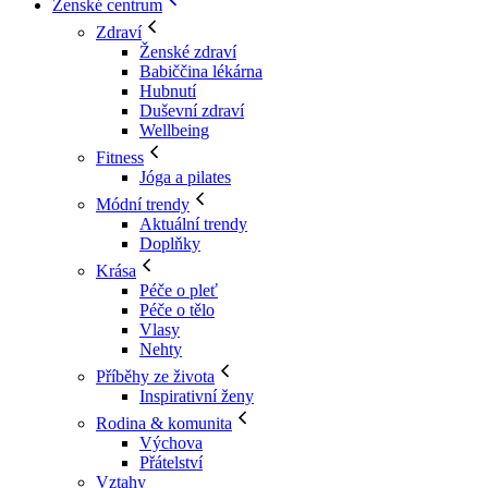
Ženské centrum
Zdraví
Ženské zdraví
Babiččina lékárna
Hubnutí
Duševní zdraví
Wellbeing
Fitness
Jóga a pilates
Módní trendy
Aktuální trendy
Doplňky
Krása
Péče o pleť
Péče o tělo
Vlasy
Nehty
Příběhy ze života
Inspirativní ženy
Rodina & komunita
Výchova
Přátelství
Vztahy