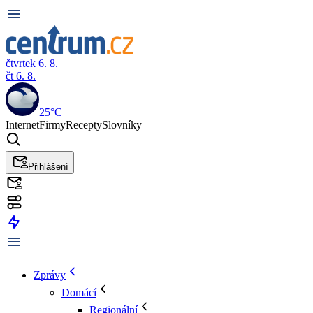
čtvrtek 6. 8.
čt 6. 8.
25°C
Internet
Firmy
Recepty
Slovníky
Přihlášení
Zprávy
Domácí
Regionální