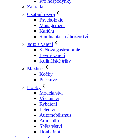
Pro hospodyňky
Zahrada
Osobní rozvoj
Psychologie
Management
Kariéra
Spiritualita a náboženství
Jídlo a vaření
Světová gastronomie
Levné vaření
Kulinářské triky
Mazlíčci
Kočky
Pejskové
Hobby
Modelářství
Včelařství
Rybaření
Letectví
Automobilismus
Adrenalin
Sběratelství
Houbaření