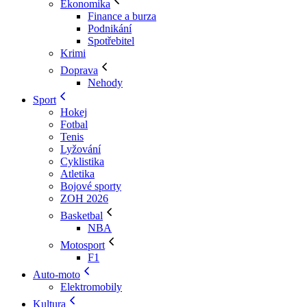
Ekonomika
Finance a burza
Podnikání
Spotřebitel
Krimi
Doprava
Nehody
Sport
Hokej
Fotbal
Tenis
Lyžování
Cyklistika
Atletika
Bojové sporty
ZOH 2026
Basketbal
NBA
Motosport
F1
Auto-moto
Elektromobily
Kultura