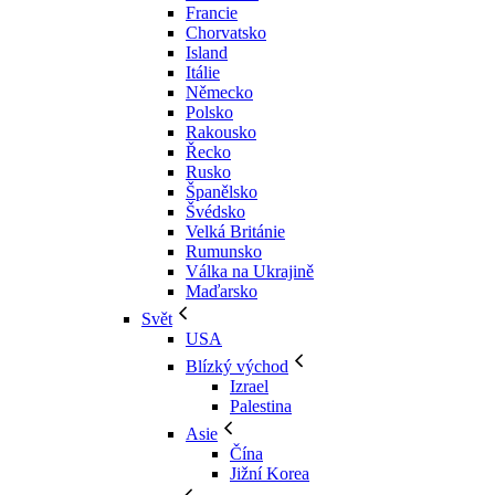
Francie
Chorvatsko
Island
Itálie
Německo
Polsko
Rakousko
Řecko
Rusko
Španělsko
Švédsko
Velká Británie
Rumunsko
Válka na Ukrajině
Maďarsko
Svět
USA
Blízký východ
Izrael
Palestina
Asie
Čína
Jižní Korea