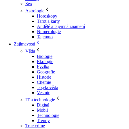
Sex
Astrologie
Horoskopy
Tarot a karty
Andělé a tajemná znamení
Numerologie
Tajemno
Zajímavosti
Věda
Biologie
Ekologie
Fyzika
Geografie
Historie
Chemie
Jazykověda
Vesmír
IT a technologie
Digital
Mobil
Technologie
Trendy
True crime