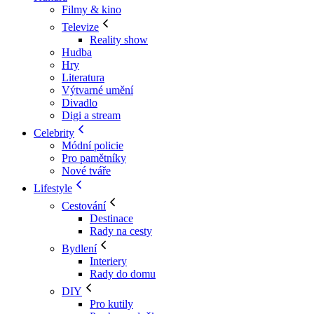
Filmy & kino
Televize
Reality show
Hudba
Hry
Literatura
Výtvarné umění
Divadlo
Digi a stream
Celebrity
Módní policie
Pro pamětníky
Nové tváře
Lifestyle
Cestování
Destinace
Rady na cesty
Bydlení
Interiery
Rady do domu
DIY
Pro kutily