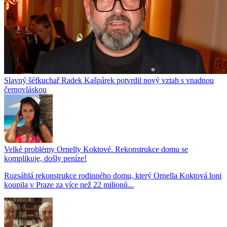
Slavný šéfkuchař Radek Kašpárek potvrdil nový vztah s vnadnou
černovláskou
Velké problémy Ornelly Koktové. Rekonstrukce domu se
komplikuje, došly peníze!
Rozsáhlá rekonstrukce rodinného domu, který Ornella Koktová loni
koupila v Praze za více než 22 milionů...