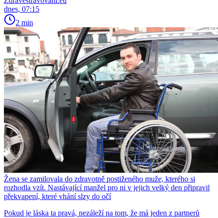
Zdravestravovani.eu
dnes, 07:15
2 min
Žena se zamilovala do zdravotně postiženého muže, kterého si
rozhodla vzít. Nastávající manžel pro ni v jejich velký den připravil
překvapení, které vhání slzy do očí
Pokud je láska ta pravá, nezáleží na tom, že má jeden z partnerů