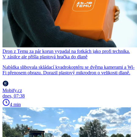
Dron z Temu za pár korun vypadal na fotkách jako profi technika.
V zásilce ale přišla plastová hračka do dlaně
Nabídka slibovala skládací kvadrokoptéru se dvěma kamerami a Wi-
Fi přenosem obrazu. Dorazil plastový mikrodron o velikosti dlaně.
Mobify.cz
dnes, 07:38
4 min