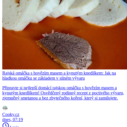
Rajská omáčka s hovězím masem a kynutým knedlíkem: Jak na
hladkou omáčku se základem v silném vývaru
Připravte si nejlepší domácí rajskou omáčku s hovězím masem a
kynutým knedlíkem! Osvědčený rodinný recept z poctivého vývaru,
zjemněný smetanou a bez zbytečného koření, který si zamilujete.
Cooky.cz
dnes, 07:19