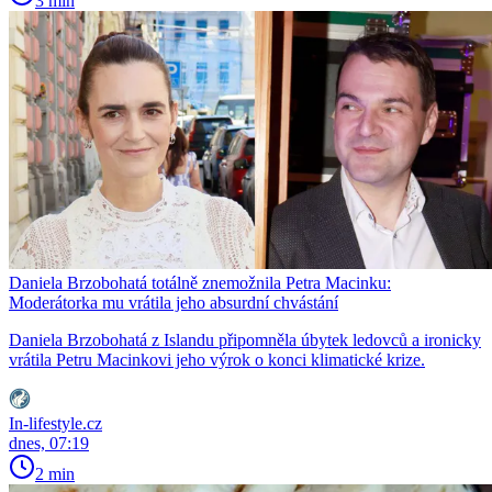
3 min
Daniela Brzobohatá totálně znemožnila Petra Macinku:
Moderátorka mu vrátila jeho absurdní chvástání
Daniela Brzobohatá z Islandu připomněla úbytek ledovců a ironicky
vrátila Petru Macinkovi jeho výrok o konci klimatické krize.
In-lifestyle.cz
dnes, 07:19
2 min