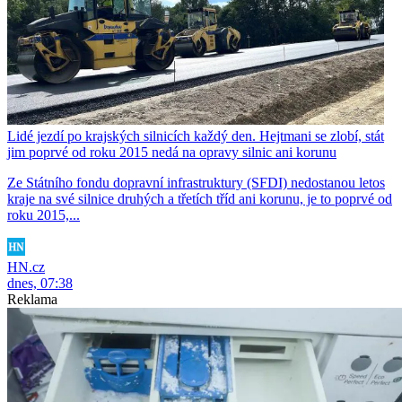
Lidé jezdí po krajských silnicích každý den. Hejtmani se zlobí, stát
jim poprvé od roku 2015 nedá na opravy silnic ani korunu
Ze Státního fondu dopravní infrastruktury (SFDI) nedostanou letos
kraje na své silnice druhých a třetích tříd ani korunu, je to poprvé od
roku 2015,...
HN.cz
dnes, 07:38
Reklama