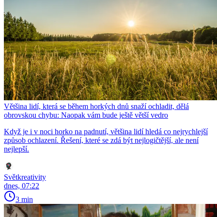
Většina lidí, která se během horkých dnů snaží ochladit, dělá
obrovskou chybu: Naopak vám bude ještě větší vedro
Když je i v noci horko na padnutí, většina lidí hledá co nejrychlejší
způsob ochlazení. Řešení, které se zdá být nejlogičtější, ale není
nejlepší.
Světkreativity
dnes, 07:22
3 min