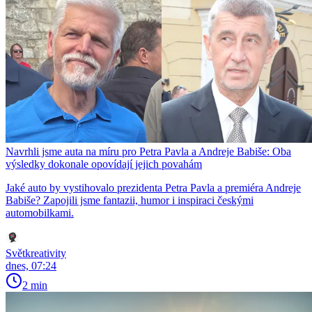
Navrhli jsme auta na míru pro Petra Pavla a Andreje Babiše: Oba
výsledky dokonale opovídají jejich povahám
Jaké auto by vystihovalo prezidenta Petra Pavla a premiéra Andreje
Babiše? Zapojili jsme fantazii, humor i inspiraci českými
automobilkami.
Světkreativity
dnes, 07:24
2 min