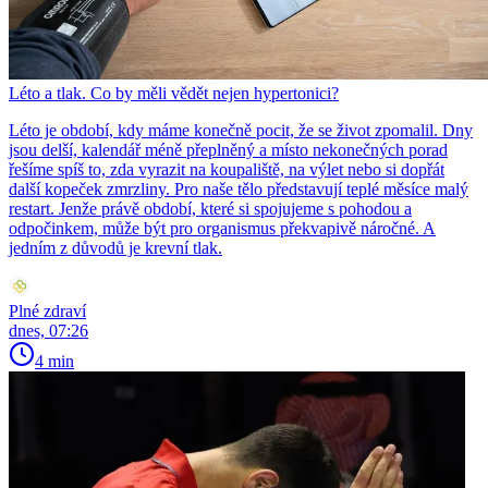
Léto a tlak. Co by měli vědět nejen hypertonici?
Léto je období, kdy máme konečně pocit, že se život zpomalil. Dny
jsou delší, kalendář méně přeplněný a místo nekonečných porad
řešíme spíš to, zda vyrazit na koupaliště, na výlet nebo si dopřát
další kopeček zmrzliny. Pro naše tělo představují teplé měsíce malý
restart. Jenže právě období, které si spojujeme s pohodou a
odpočinkem, může být pro organismus překvapivě náročné. A
jedním z důvodů je krevní tlak.
Plné zdraví
dnes, 07:26
4 min