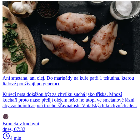
Ani smetana, ani olej. Do marinády na kuře patří 1 tekutina, kterou
Italové používají po generace
Kuřecí prsa dokážou být za chvilku suchá jako tříska. Mnozí
kuchaři proto maso přelijí olejem nebo ho utopí ve smetanové lázni,
aby zachránili aspoň trochu šťavnatosti. V italských kuchyních ale...
Bruneta v kuchyni
dnes, 07:32
4 min