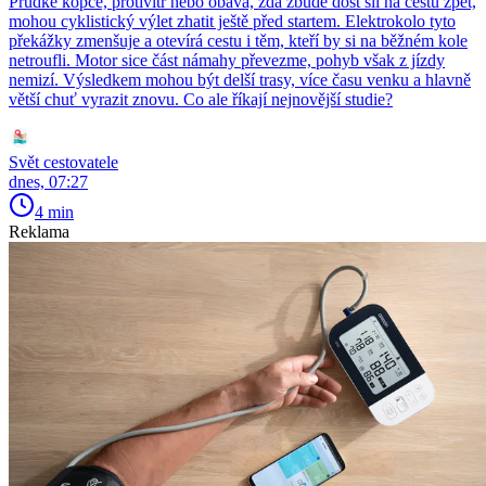
Prudké kopce, protivítr nebo obava, zda zbude dost sil na cestu zpět,
mohou cyklistický výlet zhatit ještě před startem. Elektrokolo tyto
překážky zmenšuje a otevírá cestu i těm, kteří by si na běžném kole
netroufli. Motor sice část námahy převezme, pohyb však z jízdy
nemizí. Výsledkem mohou být delší trasy, více času venku a hlavně
větší chuť vyrazit znovu. Co ale říkají nejnovější studie?
Svět cestovatele
dnes, 07:27
4 min
Reklama