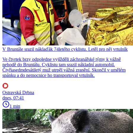
V Bruntále srazil náklaďák 74letého cyklistu. Letěl pro něj vrtulník
Ve čtvrtek brzy odpoledne vyjížděli záchranářské týmy k vážně
nehodě do Bruntálu. Cyklistu tam srazil nákladní automobil.
Čtyřiasedmdesátiletý muž utrpěl vážná zranění. Skončil v umělém
spánku a do nemocnice ho transportoval vrtulník.
Ostravská Drbna
dnes, 07:41
1 min