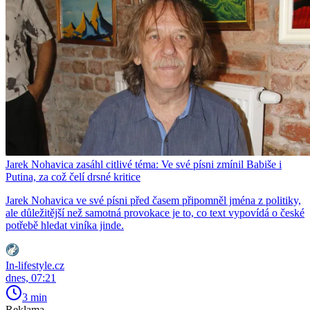
Jarek Nohavica zasáhl citlivé téma: Ve své písni zmínil Babiše i
Putina, za což čelí drsné kritice
Jarek Nohavica ve své písni před časem připomněl jména z politiky,
ale důležitější než samotná provokace je to, co text vypovídá o české
potřebě hledat viníka jinde.
In-lifestyle.cz
dnes, 07:21
3 min
Reklama