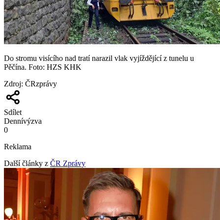
Do stromu visícího nad tratí narazil vlak vyjíždějící z tunelu u
Pěčína. Foto: HZS KHK
Zdroj
:
ČRzprávy
Sdílet
Denní
výzva
0
Reklama
Další články z
ČR Zprávy