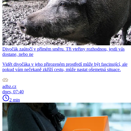
Divočák zaútočí v přímém směru. Tři vteřiny rozhodnou, jestli vás
dostane, nebo ne
Vidět divočáka v jeho přirozeném prostředí může být fascinující, ale
pokud vám nečekaně zkříží cestu, může nastat ošemetná situace.
adbz.cz
dnes, 07:40
2 min