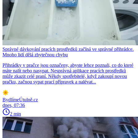
Správné dávkování pracích prostředků začíná ve správné přihrádce.
Mnoho lidí dělá zbytečnou chybu
Přihrádky v pračce jsou označeny, abyste lehce poznali, co do které
máte nalít nebo nasypat. Nesprávná aplikace pracích prostředků
může zkazit celé praní. Někdy spotřebitelé, když zakoupí novou
pračku, začnou sypat prací přípravek a nalévat...
BydlímeÚtulně.cz
dnes, 07:36
2 min