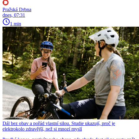
Pražská Drbna
dnes, 07:31
1 min
Dál bez obav a pořád vlastní silou. Studie ukazují, proč je
elektrokolo zdravější, než si mnozí myslí