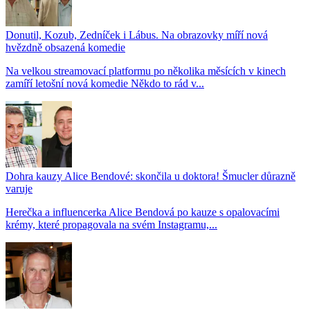
Donutil, Kozub, Zedníček i Lábus. Na obrazovky míří nová
hvězdně obsazená komedie
Na velkou streamovací platformu po několika měsících v kinech
zamíří letošní nová komedie Někdo to rád v...
Dohra kauzy Alice Bendové: skončila u doktora! Šmucler důrazně
varuje
Herečka a influencerka Alice Bendová po kauze s opalovacími
krémy, které propagovala na svém Instagramu,...