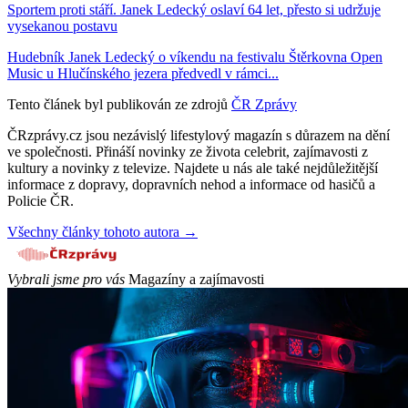
Sportem proti stáří. Janek Ledecký oslaví 64 let, přesto si udržuje
vysekanou postavu
Hudebník Janek Ledecký o víkendu na festivalu Štěrkovna Open
Music u Hlučínského jezera předvedl v rámci...
Tento článek byl publikován ze zdrojů
ČR Zprávy
ČRzprávy.cz jsou nezávislý lifestylový magazín s důrazem na dění
ve společnosti. Přináší novinky ze života celebrit, zajímavosti z
kultury a novinky z televize. Najdete u nás ale také nejdůležitější
informace z dopravy, dopravních nehod a informace od hasičů a
Policie ČR.
Všechny články tohoto autora →
Vybrali jsme pro vás
Magazíny a zajímavosti