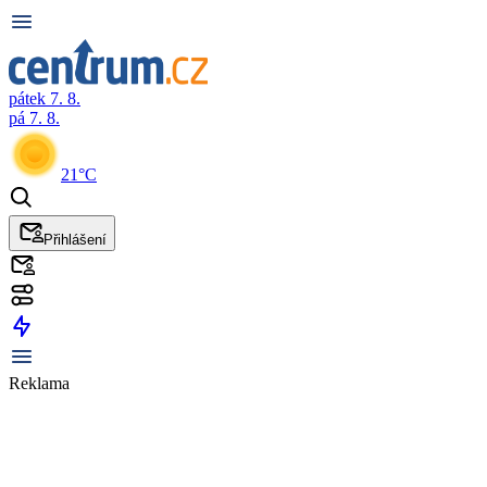
pátek 7. 8.
pá 7. 8.
21°C
Přihlášení
Reklama