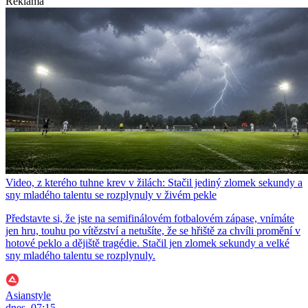
Reklama
Video, z kterého tuhne krev v žilách: Stačil jediný zlomek sekundy a
sny mladého talentu se rozplynuly v živém pekle
Představte si, že jste na semifinálovém fotbalovém zápase, vnímáte
jen hru, touhu po vítězství a netušíte, že se hřiště za chvíli promění v
hotové peklo a dějiště tragédie. Stačil jen zlomek sekundy a velké
sny mladého talentu se rozplynuly.
Asianstyle
dnes, 07:15