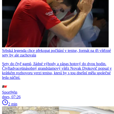
Srbská legenda chce překopat počítání v tenise, formát na tři vítězné
sety by ale zachovala
Sety do čtyř gamů, žádné výhody a zápas hotový do dvou hodin.
Čtyřiadvacetinásobný grandslamový vítěz Novak Djokovič popsal v
krátkém rozhovoru verzi tenisu, která by s tou dnešní měla společné
leda náčiní.
SportWin
dnes, 07:26
2 min