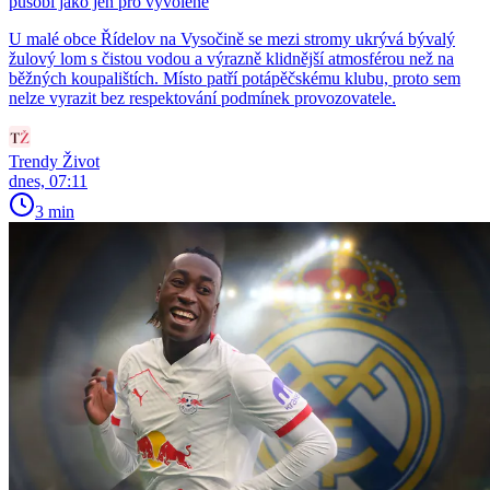
působí jako jen pro vyvolené
U malé obce Řídelov na Vysočině se mezi stromy ukrývá bývalý
žulový lom s čistou vodou a výrazně klidnější atmosférou než na
běžných koupalištích. Místo patří potápěčskému klubu, proto sem
nelze vyrazit bez respektování podmínek provozovatele.
Trendy Život
dnes, 07:11
3 min