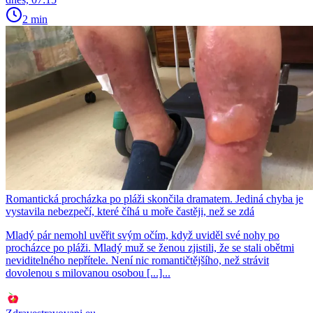
2 min
Romantická procházka po pláži skončila dramatem. Jediná chyba je
vystavila nebezpečí, které číhá u moře častěji, než se zdá
Mladý pár nemohl uvěřit svým očím, když uviděl své nohy po
procházce po pláži. Mladý muž se ženou zjistili, že se stali obětmi
neviditelného nepřítele. Není nic romantičtějšího, než strávit
dovolenou s milovanou osobou [...]...