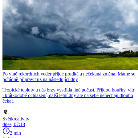
Po vlně rekordních veder přijde prudká a nečekaná změna. Máme se
pořádně připravit už na následující dny
Tropické teploty u nás brzy vystřídá jiné počasí. Přijdou bouřky, vítr
i krátkodobé ochlazení, další letní dny ale na sebe nenechají dlouho
čekat.
Světkreativity
dnes, 07:18
2 min