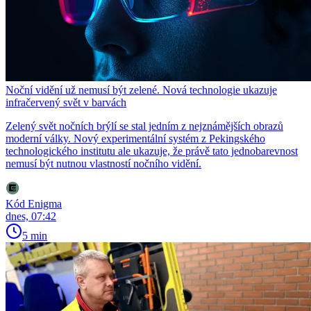
Noční vidění už nemusí být zelené. Nová technologie ukazuje
infračervený svět v barvách
Zelený svět nočních brýlí se stal jedním z nejznámějších obrazů
moderní války. Nový experimentální systém z Pekingského
technologického institutu ale ukazuje, že právě tato jednobarevnost
nemusí být nutnou vlastností nočního vidění.
Kód Enigma
dnes, 07:42
5 min