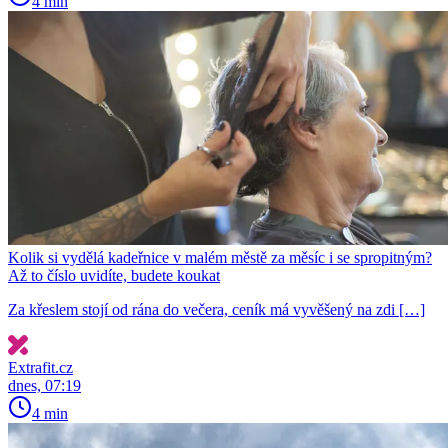
4 min
Kolik si vydělá kadeřnice v malém městě za měsíc i se spropitným?
Až to číslo uvidíte, budete koukat
Za křeslem stojí od rána do večera, ceník má vyvěšený na zdi […]
Extrafit.cz
dnes, 07:19
4 min