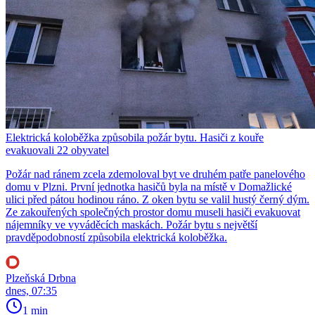
Elektrická koloběžka způsobila požár bytu. Hasiči z kouře
evakuovali 22 obyvatel
Požár nad ránem zcela zdemoloval byt ve druhém patře panelového
domu v Plzni. První jednotka hasičů byla na místě v Domažlické
ulici před pátou hodinou ráno. Z oken bytu se valil hustý černý dým.
Ze zakouřených společných prostor domu museli hasiči evakuovat
nájemníky ve vyváděcích maskách. Požár bytu s největší
pravděpodobností způsobila elektrická koloběžka.
Plzeňská Drbna
dnes, 07:35
1 min