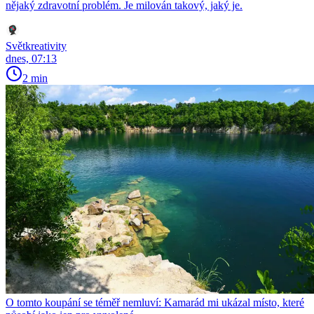
nějaký zdravotní problém. Je milován takový, jaký je.
Světkreativity
dnes, 07:13
2 min
O tomto koupání se téměř nemluví: Kamarád mi ukázal místo, které