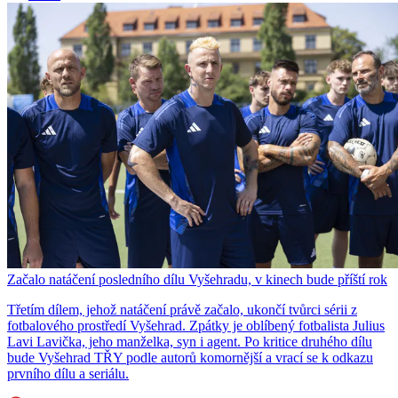
Začalo natáčení posledního dílu Vyšehradu, v kinech bude příští rok
Třetím dílem, jehož natáčení právě začalo, ukončí tvůrci sérii z
fotbalového prostředí Vyšehrad. Zpátky je oblíbený fotbalista Julius
Lavi Lavička, jeho manželka, syn i agent. Po kritice druhého dílu
bude Vyšehrad TŘY podle autorů komornější a vrací se k odkazu
prvního dílu a seriálu.