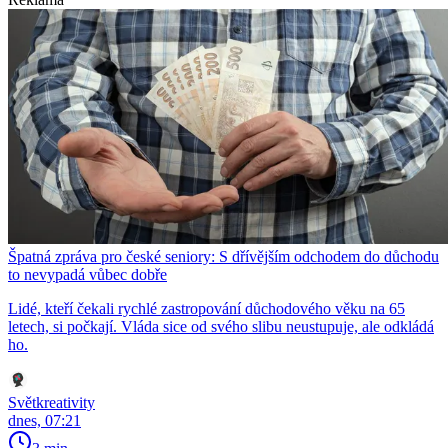
Špatná zpráva pro české seniory: S dřívějším odchodem do důchodu
to nevypadá vůbec dobře
Lidé, kteří čekali rychlé zastropování důchodového věku na 65
letech, si počkají. Vláda sice od svého slibu neustupuje, ale odkládá
ho.
Světkreativity
dnes, 07:21