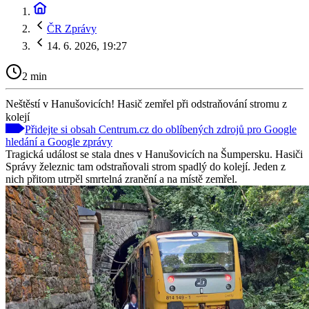
ČR Zprávy
14. 6. 2026, 19:27
2 min
Neštěstí v Hanušovicích! Hasič zemřel při odstraňování stromu z
kolejí
Přidejte si obsah Centrum.cz do oblíbených zdrojů pro Google
hledání a Google zprávy
Tragická událost se stala dnes v Hanušovicích na Šumpersku. Hasiči
Správy železnic tam odstraňovali strom spadlý do kolejí. Jeden z
nich přitom utrpěl smrtelná zranění a na místě zemřel.