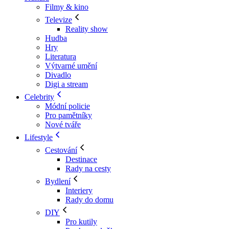
Filmy & kino
Televize
Reality show
Hudba
Hry
Literatura
Výtvarné umění
Divadlo
Digi a stream
Celebrity
Módní policie
Pro pamětníky
Nové tváře
Lifestyle
Cestování
Destinace
Rady na cesty
Bydlení
Interiery
Rady do domu
DIY
Pro kutily