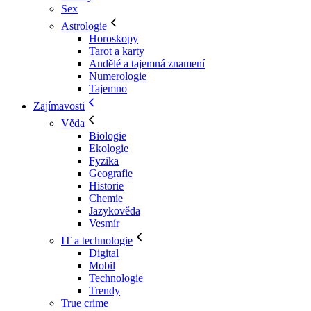
Sex
Astrologie
Horoskopy
Tarot a karty
Andělé a tajemná znamení
Numerologie
Tajemno
Zajímavosti
Věda
Biologie
Ekologie
Fyzika
Geografie
Historie
Chemie
Jazykověda
Vesmír
IT a technologie
Digital
Mobil
Technologie
Trendy
True crime