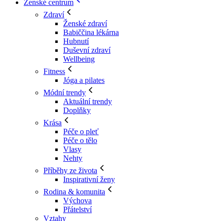
Ženské centrum
Zdraví
Ženské zdraví
Babiččina lékárna
Hubnutí
Duševní zdraví
Wellbeing
Fitness
Jóga a pilates
Módní trendy
Aktuální trendy
Doplňky
Krása
Péče o pleť
Péče o tělo
Vlasy
Nehty
Příběhy ze života
Inspirativní ženy
Rodina & komunita
Výchova
Přátelství
Vztahy