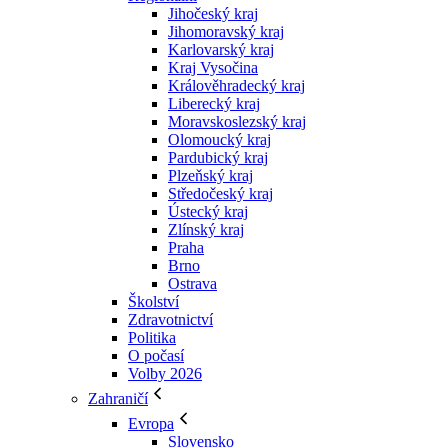
Jihočeský kraj
Jihomoravský kraj
Karlovarský kraj
Kraj Vysočina
Králověhradecký kraj
Liberecký kraj
Moravskoslezský kraj
Olomoucký kraj
Pardubický kraj
Plzeňský kraj
Středočeský kraj
Ústecký kraj
Zlínský kraj
Praha
Brno
Ostrava
Školství
Zdravotnictví
Politika
O počasí
Volby 2026
Zahraničí
Evropa
Slovensko