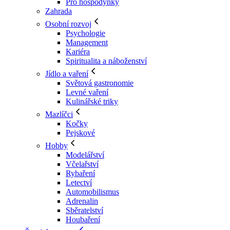
Pro hospodyňky
Zahrada
Osobní rozvoj
Psychologie
Management
Kariéra
Spiritualita a náboženství
Jídlo a vaření
Světová gastronomie
Levné vaření
Kulinářské triky
Mazlíčci
Kočky
Pejskové
Hobby
Modelářství
Včelařství
Rybaření
Letectví
Automobilismus
Adrenalin
Sběratelství
Houbaření