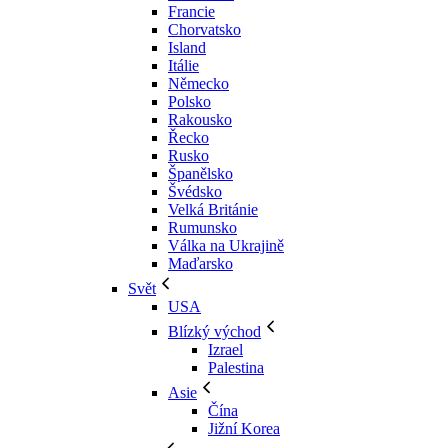
Francie
Chorvatsko
Island
Itálie
Německo
Polsko
Rakousko
Řecko
Rusko
Španělsko
Švédsko
Velká Británie
Rumunsko
Válka na Ukrajině
Maďarsko
Svět
USA
Blízký východ
Izrael
Palestina
Asie
Čína
Jižní Korea