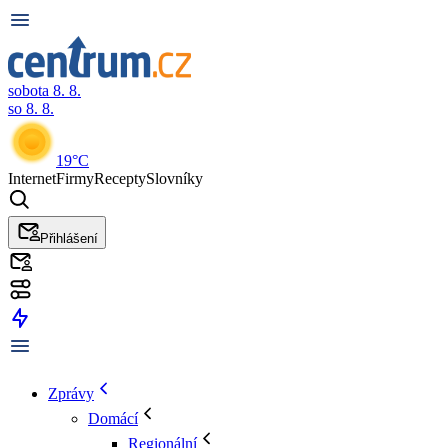
sobota 8. 8.
so 8. 8.
19°C
Internet
Firmy
Recepty
Slovníky
Přihlášení
Zprávy
Domácí
Regionální