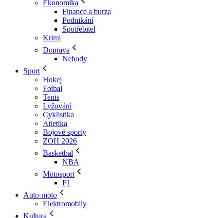
Ekonomika
Finance a burza
Podnikání
Spotřebitel
Krimi
Doprava
Nehody
Sport
Hokej
Fotbal
Tenis
Lyžování
Cyklistika
Atletika
Bojové sporty
ZOH 2026
Basketbal
NBA
Motosport
F1
Auto-moto
Elektromobily
Kultura