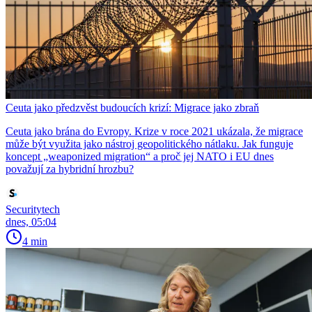
Ceuta jako předzvěst budoucích krizí: Migrace jako zbraň
Ceuta jako brána do Evropy. Krize v roce 2021 ukázala, že migrace
může být využita jako nástroj geopolitického nátlaku. Jak funguje
koncept „weaponized migration“ a proč jej NATO i EU dnes
považují za hybridní hrozbu?
Securitytech
dnes, 05:04
4 min