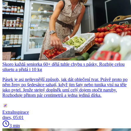
Skoro každá seniorka 60+ dělá tuhle chybu s pásky. Rozbije celou
siluetu a přidá i 10 kg
Pásek je asi nejlevnější způsob, jak dát oblečení tvar. Právě proto po
něm ženy po šedesátce sahají, když jim šaty nebo tunika visí na těle
jako pytel. Jenže stejný doplněk umí celý dojem otočit naruby.
Rozhoduje přitom pár centimetrů a jedna jediná dírka.
ExtraInspirace
dnes, 05:01
3 min