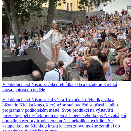
V Jablonci nad Nisou začala přehlídka skla a bižuterie Křehká
krása, potrvá do neděle
V Jablonci nad Nisou začal včera 15. ročník přehlídky skla a
bižuterie Křehká krása, který už se stal tradiční součástí letního
programu v podhorském městě. Svou produkci na výstavišti
prezentuje pět desítek firem nejen z Libereckého kraje. Na zahájení
dorazilo navzdory tropickému počasí několik stovek lidí. Se
vstupenkou na Křehkou krásu je letos znovu možné zamířit i do