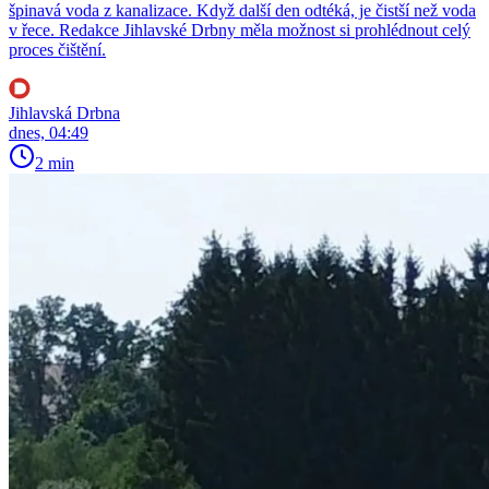
špinavá voda z kanalizace. Když další den odtéká, je čistší než voda
v řece. Redakce Jihlavské Drbny měla možnost si prohlédnout celý
proces čištění.
Jihlavská Drbna
dnes, 04:49
2 min