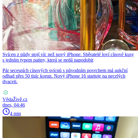
Svícen z půdy stojí víc než nový iPhone. Sběratelé loví cínové kusy
s jedním typem patiny, která se nedá napodobit
Pár secesních cínových svícnů s původním povrchem má aukční
odhad přes 50 tisíc korun. Nový iPhone 16 startuje na necelých
dvaceti.
VědaŽivě.cz
dnes, 04:46
4 min