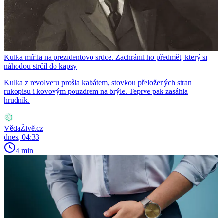
Kulka mířila na prezidentovo srdce. Zachránil ho předmět, který si
náhodou strčil do kapsy
Kulka z revolveru prošla kabátem, stovkou přeložených stran
rukopisu i kovovým pouzdrem na brýle. Teprve pak zasáhla
hrudník.
VědaŽivě.cz
dnes, 04:33
4 min