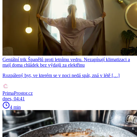
Geniální trik Španělů proti letnímu vedru. Nezapínají klimatizaci a
mají doma chládek bez výdajů za elektřinu
Rozpálený byt, ve kterém se v noci nedá spát, zná v létě […]
PrimaProstor.cz
dnes, 04:41
4 min