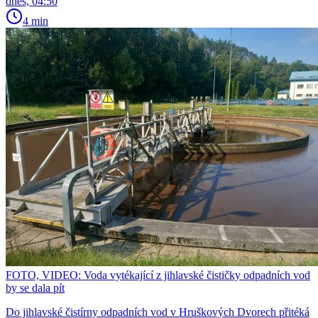
dnes, 04:50
4 min
FOTO, VIDEO: Voda vytékající z jihlavské čističky odpadních vod
by se dala pít
Do jihlavské čistírny odpadních vod v Hruškových Dvorech přitéká