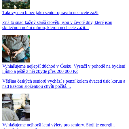
Takový den blbec jako senior opravdu nechcete zažít
Zná to snad každý starší člověk, jsou v životě dny, které jsou
skutečnou noční můrou, kterou nechcete zažít...
Vyhlašujeme nejlepší důchod v Česku. Vystačí v pohodě na bydlení
i jídlo a ještě z něj zbyde přes 200 000 Kč
Většina českých seniorů vychází s penzí kolem dvaceti tisíc korun a
nad každou složenkou chvíli počítá....
Vyhlašujeme nejhorší letní výlety pro seniory. Stojí je energii i