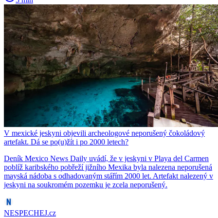
V mexické jeskyni objevili archeologové neporušený čokoládový
artefakt. Dá se po(u)žít i po 2000 letech?
Deník Mexico News Daily uvádí, že v jeskyni v Playa del Carmen
poblíž karibského pobřeží jižního Mexika byla nalezena neporušená
mayská nádoba s odhadovaným stářím 2000 let. Artefakt nalezený v
jeskyni na soukromém pozemku je zcela neporušený.
NESPECHEJ.cz