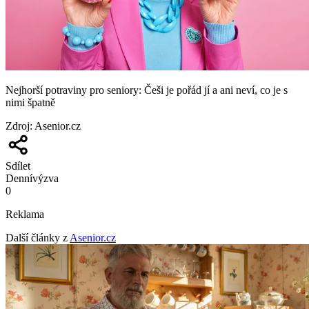
Nejhorší potraviny pro seniory: Češi je pořád jí a ani neví, co je s
nimi špatně
Zdroj
:
Asenior.cz
Sdílet
Denní
výzva
0
Reklama
Další články z
Asenior.cz