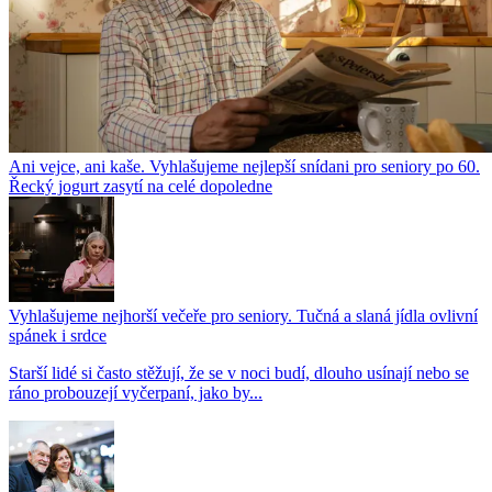
Ani vejce, ani kaše. Vyhlašujeme nejlepší snídani pro seniory po 60.
Řecký jogurt zasytí na celé dopoledne
Vyhlašujeme nejhorší večeře pro seniory. Tučná a slaná jídla ovlivní
spánek i srdce
Starší lidé si často stěžují, že se v noci budí, dlouho usínají nebo se
ráno probouzejí vyčerpaní, jako by...