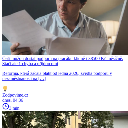
Češi můžou dostat podporu na pracáku klidně i 38500 Kč měsíčně.
Stačí ale 1 chyba a přijdou o ni
Reforma, která začala platit od ledna 2026, zvedla podporu v
nezaměstnanosti na […]
Zodpovime.cz
dnes, 04:36
3 min