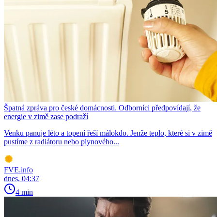
Špatná zpráva pro české domácnosti. Odborníci předpovídají, že
energie v zimě zase podraží
Venku panuje léto a topení řeší málokdo. Jenže teplo, které si v zimě
pustíme z radiátoru nebo plynového...
FVE.info
dnes, 04:37
4 min