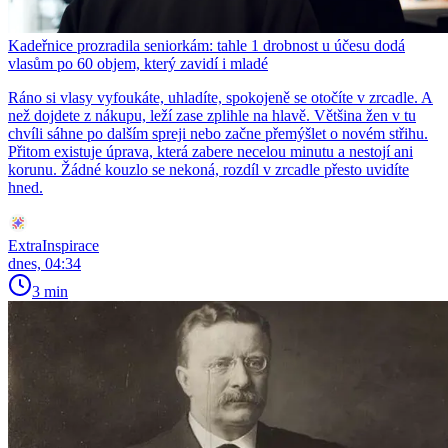
Kadeřnice prozradila seniorkám: tahle 1 drobnost u účesu dodá
vlasům po 60 objem, který zavidí i mladé
Ráno si vlasy vyfoukáte, uhladíte, spokojeně se otočíte v zrcadle. A
než dojdete z nákupu, leží zase zplihle na hlavě. Většina žen v tu
chvíli sáhne po dalším spreji nebo začne přemýšlet o novém střihu.
Přitom existuje úprava, která zabere necelou minutu a nestojí ani
korunu. Žádné kouzlo se nekoná, rozdíl v zrcadle přesto uvidíte
hned.
ExtraInspirace
dnes, 04:34
3 min