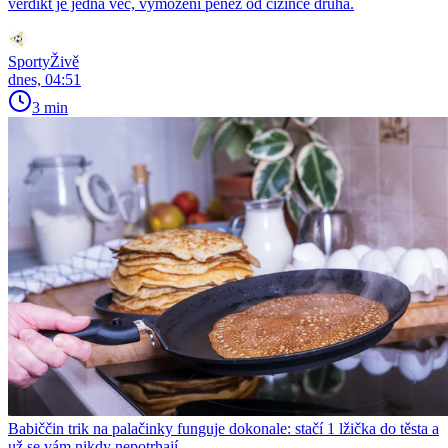
verdikt je jedna věc, vymožení peněz od cizince druhá.
SportyŽivě
dnes, 04:51
3 min
Babiččin trik na palačinky funguje dokonale: stačí 1 lžička do těsta a
už se vám nikdy nepotrhají