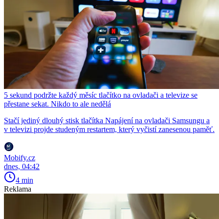
5 sekund podržte každý měsíc tlačítko na ovladači a televize se
přestane sekat. Nikdo to ale nedělá
Stačí jediný dlouhý stisk tlačítka Napájení na ovladači Samsungu a
v televizi projde studeným restartem, který vyčistí zanesenou paměť.
Mobify.cz
dnes, 04:42
4 min
Reklama