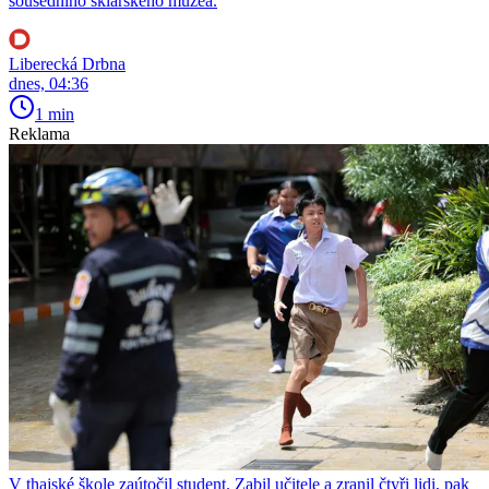
sousedního sklářského muzea.
Liberecká Drbna
dnes, 04:36
1 min
Reklama
V thajské škole zaútočil student. Zabil učitele a zranil čtyři lidi, pak