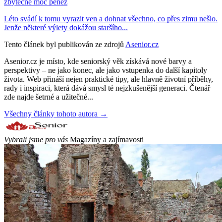
zbytečně moc peněz
Léto svádí k tomu vyrazit ven a dohnat všechno, co přes zimu nešlo.
Jenže některé výlety dokážou staršího...
Tento článek byl publikován ze zdrojů
Asenior.cz
Asenior.cz je místo, kde seniorský věk získává nové barvy a
perspektivy – ne jako konec, ale jako vstupenka do další kapitoly
života. Web přináší nejen praktické tipy, ale hlavně životní příběhy,
rady i inspiraci, která dává smysl té nejzkušenější generaci. Čtenář
zde najde šetrné a užitečné...
Všechny články tohoto autora →
Vybrali jsme pro vás
Magazíny a zajímavosti