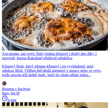
Ani mouka, ani vejce: řízky budou křupavé i druhý den díky 1
surovině, kterou Rakušané přidávají odjakživa
Křupavý řízek, který zůstane křupavý i po vychladnutí, není
otázkou štěstí. Většina lidí hledá tajemství v mouce nebo ve vejci,
jenže pravda leží úplně jinde. Stačí do obalu přidat jednu...
Bruneta v kuchyni
dnes, 04:39
4 min