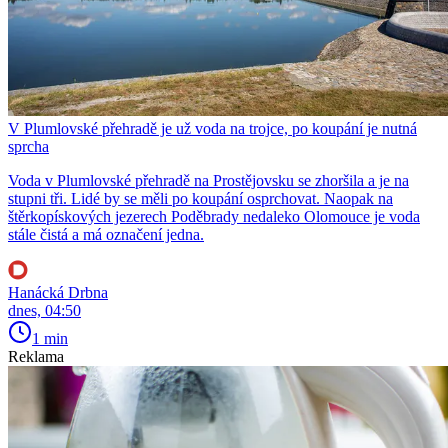
V Plumlovské přehradě je už voda na trojce, po koupání je nutná
sprcha
Voda v Plumlovské přehradě na Prostějovsku se zhoršila a je na
stupni tři. Lidé by se měli po koupání osprchovat. Naopak na
štěrkopískových jezerech Poděbrady nedaleko Olomouce je voda
stále čistá a má označení jedna.
Hanácká Drbna
dnes, 04:50
1 min
Reklama