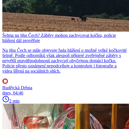
Šelma na jihu Čech? Záběry mohou zachycovat kočku, policie
hlášení dál prověřuje
Na jihu Čech se stále objevuje řada hlášení o možné velké kočkovité
šelmě. Podle odborníků však alespoň některé zveřejněné záběry s
největší pravděpodobností zachycují obyčejnou domácí kočku.
Policie přesto oznámení nepodceňuje a kontroluje i fotografie a
videa šířená na sociálních sítích.
Budějcká Drbna
dnes, 04:46
2 min