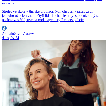
se zastřelil
Střelec ve škole v thajské provincii Nontchaburí v pátek zabil
jednoho učitele a zranil čtyři lidi. Pachatelem byl student, který se
posléze zastřelil, uvedla podle agentury Reuters policie.
Aktuálně.cz - Zprávy
dnes, 04:34