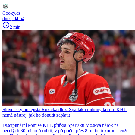
Cooky.cz
dnes, 04:54
2 min
Slovenský hokejista Růžička dluží Spartaku miliony korun. KHL
nemá nástroj, jak ho donutit zaplatit
Disciplinární komise KHL přiřkla Spartaku Moskva nárok na
necelých 30 milionů rublů, v přepočtu přes 8 milionů korun. Jenže