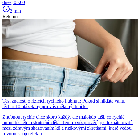
dnes, 05:00
2 min
Reklama
Test znalostí o rizicích rychlého hubnutí: Pokud si hlídáte váhu,
těchto 10 otázek by pro vás měla být hračka
Zhubnout rychle chce skoro každý, ale málokdo tuší, co rychlé
hubnutí s tělem skutečně dělá. Tento kvíz prověří, jestli znáte rozdíl
mezi zdravým shazováním kil a rizikovými zkratkami, které vedou
rovnou k jojo efektu.