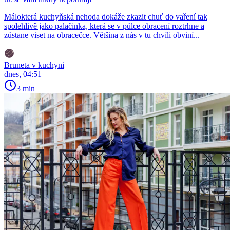
Málokterá kuchyňská nehoda dokáže zkazit chuť do vaření tak
spolehlivě jako palačinka, která se v půlce obracení roztrhne a
zůstane viset na obracečce. Většina z nás v tu chvíli obviní...
Bruneta v kuchyni
dnes, 04:51
3 min