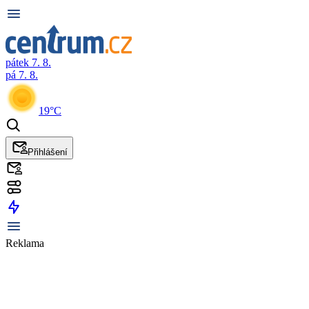
pátek 7. 8.
pá 7. 8.
19°C
Přihlášení
Reklama