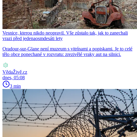
Vesnice, kterou nikdo neopravil. Vše zůstalo tak, jak to zanechali
vrazi před jedenaosmdesáti lety
Oradour-sur-Glane není muzeum s vitrínami a popiskami. Je to celé
tělo obce ponechané v rozvratu: zrezivělé vraky aut na silnici.
VědaŽivě.cz
dnes, 05:08
3 min