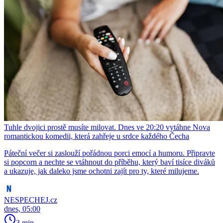
Tuhle dvojici prostě musíte milovat. Dnes ve 20:20 vytáhne Nova
romantickou komedii, která zahřeje u srdce každého Čecha
Páteční večer si zaslouží pořádnou porci emocí a humoru. Připravte
si popcorn a nechte se vtáhnout do příběhu, který baví tisíce diváků
a ukazuje, jak daleko jsme ochotni zajít pro ty, které milujeme.
NESPECHEJ.cz
dnes, 05:00
3 min