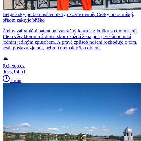
Belgičanky po 60 nosí tenhle typ košile denně, Češky ho odmítají,
přitom zakryje bříško
Žádný zahraniční patent ani zázračný kousek z butiku za tím nestojí.
Jde o věc, kterou má doma skoro každá žena, jen ji většinou nosí
jedním jediným způsobem. A právě způsob nošení rozhoduje o tom,
jestli postavu zjemní, nebo jí naopak přidá objem.
Relaxeo.cz
dnes, 04:51
2 min