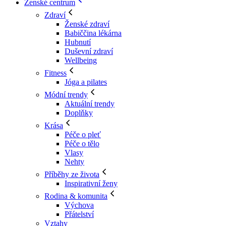
Ženské centrum
Zdraví
Ženské zdraví
Babiččina lékárna
Hubnutí
Duševní zdraví
Wellbeing
Fitness
Jóga a pilates
Módní trendy
Aktuální trendy
Doplňky
Krása
Péče o pleť
Péče o tělo
Vlasy
Nehty
Příběhy ze života
Inspirativní ženy
Rodina & komunita
Výchova
Přátelství
Vztahy