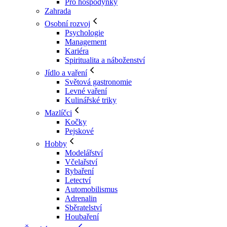
Pro hospodyňky
Zahrada
Osobní rozvoj
Psychologie
Management
Kariéra
Spiritualita a náboženství
Jídlo a vaření
Světová gastronomie
Levné vaření
Kulinářské triky
Mazlíčci
Kočky
Pejskové
Hobby
Modelářství
Včelařství
Rybaření
Letectví
Automobilismus
Adrenalin
Sběratelství
Houbaření