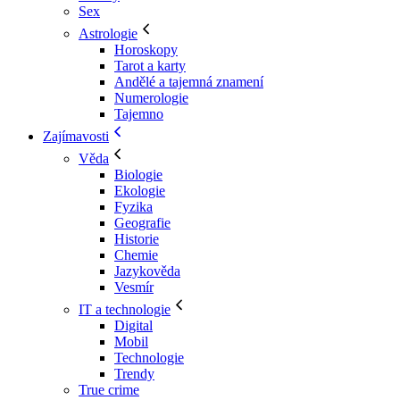
Sex
Astrologie
Horoskopy
Tarot a karty
Andělé a tajemná znamení
Numerologie
Tajemno
Zajímavosti
Věda
Biologie
Ekologie
Fyzika
Geografie
Historie
Chemie
Jazykověda
Vesmír
IT a technologie
Digital
Mobil
Technologie
Trendy
True crime