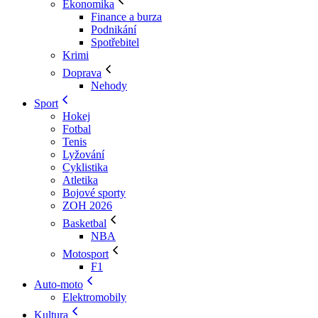
Ekonomika
Finance a burza
Podnikání
Spotřebitel
Krimi
Doprava
Nehody
Sport
Hokej
Fotbal
Tenis
Lyžování
Cyklistika
Atletika
Bojové sporty
ZOH 2026
Basketbal
NBA
Motosport
F1
Auto-moto
Elektromobily
Kultura