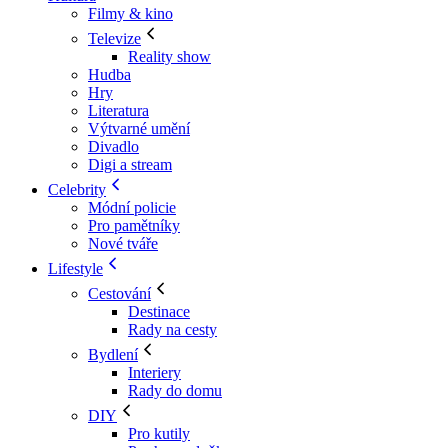
Filmy & kino
Televize
Reality show
Hudba
Hry
Literatura
Výtvarné umění
Divadlo
Digi a stream
Celebrity
Módní policie
Pro pamětníky
Nové tváře
Lifestyle
Cestování
Destinace
Rady na cesty
Bydlení
Interiery
Rady do domu
DIY
Pro kutily