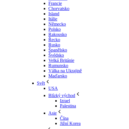
Francie
Chorvatsko
Island
Itálie
Německo
Polsko
Rakousko
Řecko
Rusko
Španělsko
Švédsko
Velká Británie
Rumunsko
Válka na Ukrajině
Maďarsko
Svět
USA
Blízký východ
Izrael
Palestina
Asie
Čína
Jižní Korea