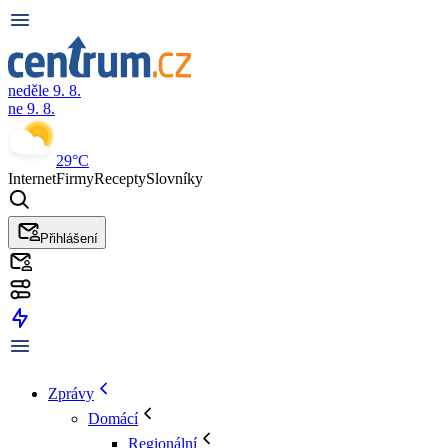
neděle 9. 8.
ne 9. 8.
29°C
Internet
Firmy
Recepty
Slovníky
Přihlášení
Zprávy
Domácí
Regionální