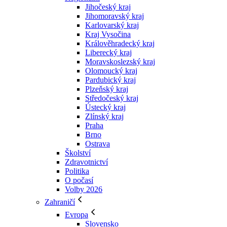
Jihočeský kraj
Jihomoravský kraj
Karlovarský kraj
Kraj Vysočina
Králověhradecký kraj
Liberecký kraj
Moravskoslezský kraj
Olomoucký kraj
Pardubický kraj
Plzeňský kraj
Středočeský kraj
Ústecký kraj
Zlínský kraj
Praha
Brno
Ostrava
Školství
Zdravotnictví
Politika
O počasí
Volby 2026
Zahraničí
Evropa
Slovensko