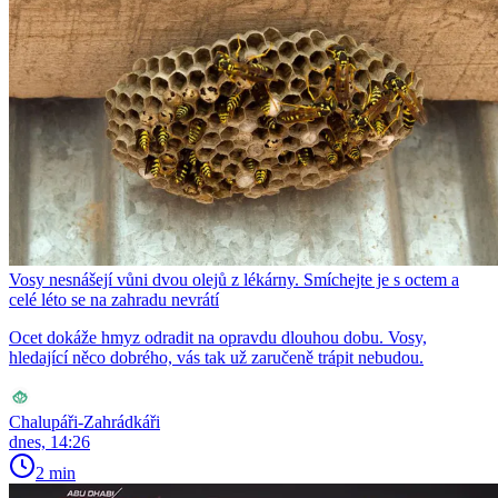
Vosy nesnášejí vůni dvou olejů z lékárny. Smíchejte je s octem a
celé léto se na zahradu nevrátí
Ocet dokáže hmyz odradit na opravdu dlouhou dobu. Vosy,
hledající něco dobrého, vás tak už zaručeně trápit nebudou.
Chalupáři-Zahrádkáři
dnes, 14:26
2 min