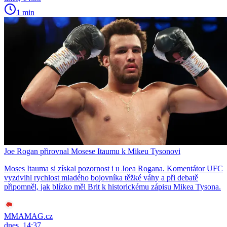
1 min
Joe Rogan přirovnal Mosese Itaumu k Mikeu Tysonovi
Moses Itauma si získal pozornost i u Joea Rogana. Komentátor UFC
vyzdvihl rychlost mladého bojovníka těžké váhy a při debatě
připomněl, jak blízko měl Brit k historickému zápisu Mikea Tysona.
MMAMAG.cz
dnes, 14:37