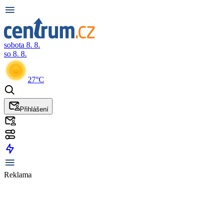
sobota 8. 8.
so 8. 8.
27°C
Přihlášení
Reklama