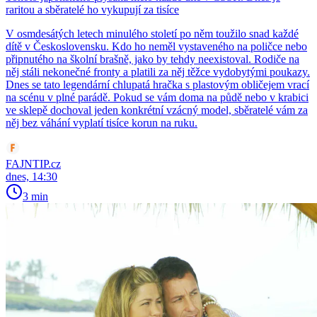
raritou a sběratelé ho vykupují za tisíce
V osmdesátých letech minulého století po něm toužilo snad každé
dítě v Československu. Kdo ho neměl vystaveného na poličce nebo
připnutého na školní brašně, jako by tehdy neexistoval. Rodiče na
něj stáli nekonečné fronty a platili za něj těžce vydobytými poukazy.
Dnes se tato legendární chlupatá hračka s plastovým obličejem vrací
na scénu v plné parádě. Pokud se vám doma na půdě nebo v krabici
ve sklepě dochoval jeden konkrétní vzácný model, sběratelé vám za
něj bez váhání vyplatí tisíce korun na ruku.
FAJNTIP.cz
dnes, 14:30
3 min