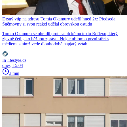
Drsný vtip na adresu Tomia Okamury udeřil hned 2x: Předseda
Sněmovny si svou reakcí udělal obrovskou ostudu
Tomio Okamura se ohradil proti satirickému textu Reflexu, který
zjevně četl jako běžnou zprávu. Nejde přitom o první střet s
médiem, s nímž vede dlouhodobě napjatý vztah.
In-lifestyle.cz
dnes, 15:04
3 min