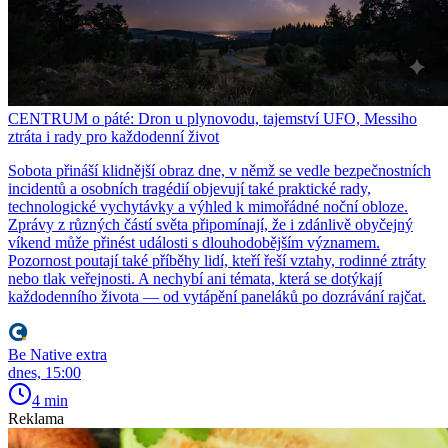
CENTRUM o páté: Dron u plynovodu, tajemství UFO, Messiho
ztráta i rady pro každodenní život
Sobota přináší klidnější obraz dne, v němž se vedle bezpečnostních
incidentů a osobních tragédií objevují také praktické rady,
technologické vychytávky a výhled k mimořádné noční obloze.
Zprávy z různých částí světa připomínají, že i zdánlivě obyčejný
víkend může přinést události s dlouhodobějším významem.
Pozornost poutají také příběhy lidí, kteří řeší vztahy, rodinné ztráty
nebo tlak veřejnosti. A nechybí ani témata, která se dotýkají
každodenního života — od vytápění paneláků po dozrávání rajčat.
Be Native extra
dnes, 15:00
4 min
Reklama