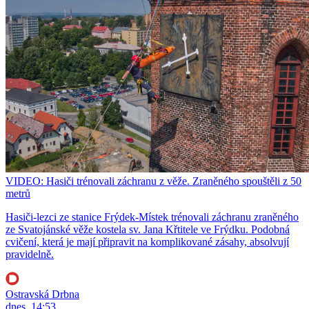
VIDEO: Hasiči trénovali záchranu z věže. Zraněného spouštěli z 50
metrů
Hasiči-lezci ze stanice Frýdek-Místek trénovali záchranu zraněného
ze Svatojánské věže kostela sv. Jana Křtitele ve Frýdku. Podobná
cvičení, která je mají připravit na komplikované zásahy, absolvují
pravidelně.
Ostravská Drbna
dnes, 14:53