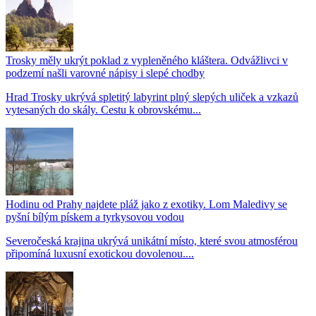
Trosky měly ukrýt poklad z vypleněného kláštera. Odvážlivci v
podzemí našli varovné nápisy i slepé chodby
Hrad Trosky ukrývá spletitý labyrint plný slepých uliček a vzkazů
vytesaných do skály. Cestu k obrovskému...
Hodinu od Prahy najdete pláž jako z exotiky. Lom Maledivy se
pyšní bílým pískem a tyrkysovou vodou
Severočeská krajina ukrývá unikátní místo, které svou atmosférou
připomíná luxusní exotickou dovolenou....