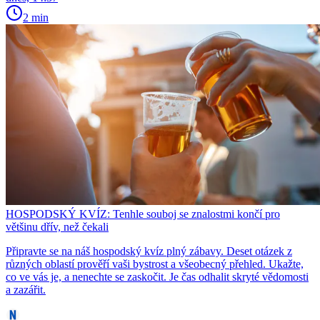
2 min
HOSPODSKÝ KVÍZ: Tenhle souboj se znalostmi končí pro
většinu dřív, než čekali
Připravte se na náš hospodský kvíz plný zábavy. Deset otázek z
různých oblastí prověří vaši bystrost a všeobecný přehled. Ukažte,
co ve vás je, a nenechte se zaskočit. Je čas odhalit skryté vědomosti
a zazářit.