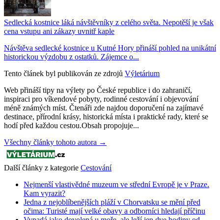
Sedlecká kostnice láká návštěvníky z celého světa. Nepotěší je však
cena vstupu ani zákazy uvnitř kaple
Návštěva sedlecké kostnice u Kutné Hory přináší pohled na unikátní
historickou výzdobu z ostatků. Zájemce o...
Tento článek byl publikován ze zdrojů
Výletárium
Web přináší tipy na výlety po České republice i do zahraničí,
inspiraci pro víkendové pobyty, rodinné cestování i objevování
méně známých míst. Čtenáři zde najdou doporučení na zajímavé
destinace, přírodní krásy, historická místa i praktické rady, které se
hodí před každou cestou.Obsah propojuje...
Všechny články tohoto autora →
Další články z kategorie
Cestování
Nejmenší vlastivědné muzeum ve střední Evropě je v Praze.
Kam vyrazit?
Jedna z nejoblíbenějších pláží v Chorvatsku se mění před
očima: Turisté mají velké obavy a odborníci hledají příčinu
Vypadá jako dovolená u moře, ale leží jen dve hodiny od