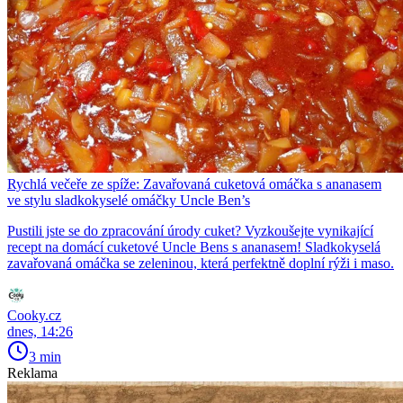
Rychlá večeře ze spíže: Zavařovaná cuketová omáčka s ananasem
ve stylu sladkokyselé omáčky Uncle Ben’s
Pustili jste se do zpracování úrody cuket? Vyzkoušejte vynikající
recept na domácí cuketové Uncle Bens s ananasem! Sladkokyselá
zavařovaná omáčka se zeleninou, která perfektně doplní rýži i maso.
Cooky.cz
dnes, 14:26
3 min
Reklama