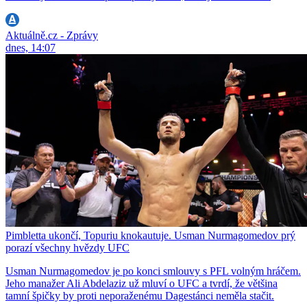
Aktuálně.cz - Zprávy
dnes, 14:07
Pimbletta ukončí, Topuriu knokautuje. Usman Nurmagomedov prý
porazí všechny hvězdy UFC
Usman Nurmagomedov je po konci smlouvy s PFL volným hráčem.
Jeho manažer Ali Abdelaziz už mluví o UFC a tvrdí, že většina
tamní špičky by proti neporaženému Dagestánci neměla stačit.