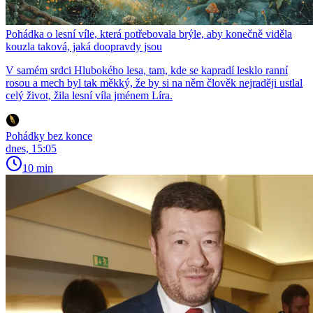
Pohádka o lesní víle, která potřebovala brýle, aby konečně viděla
kouzla taková, jaká doopravdy jsou
V samém srdci Hlubokého lesa, tam, kde se kapradí lesklo ranní
rosou a mech byl tak měkký, že by si na něm člověk nejraději ustlal
celý život, žila lesní víla jménem Líra.
Pohádky bez konce
dnes, 15:05
10 min