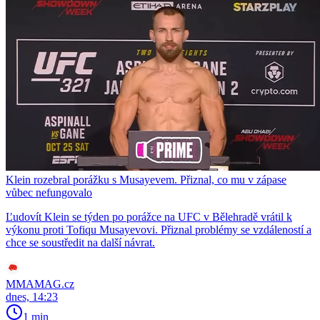
Klein rozebral porážku s Musayevem. Přiznal, co mu v zápase
vůbec nefungovalo
Ľudovít Klein se týden po porážce na UFC v Bělehradě vrátil k
výkonu proti Tofiqu Musayevovi. Přiznal problémy se vzdáleností a
chce se soustředit na další návrat.
MMAMAG.cz
dnes, 14:23
1 min