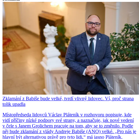
Zklamání z Babiše bude velké, tvrdí vlivný lidovec. Ví, proč strana
tolik upadla
Místopředseda lidovců Václav Pláteník v rozhovoru popisuje, kde
vidí příčiny nízké podpory své strany, a naznačuje, jak nové vedení
v čele s Janem Grolichem pracuje na tom, aby se to změnilo. Podle
něj bude zklamání z vlády Andreje Babiše (ANO) velké. „Pro nás je
hlavní být alternativou právě pro tyto lidi,“ má jasno Pláteník.