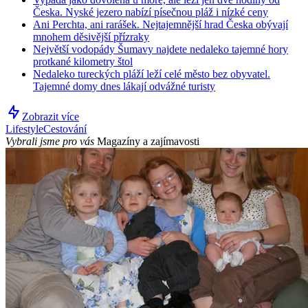
Česka. Nyské jezero nabízí písečnou pláž i nízké ceny
Ani Perchta, ani rarášek. Nejtajemnější hrad Česka obývají
mnohem děsivější přízraky
Největší vodopády Šumavy najdete nedaleko tajemné hory
protkané kilometry štol
Nedaleko tureckých pláží leží celé město bez obyvatel.
Tajemné domy dnes lákají odvážné turisty
Zobrazit více
Lifestyle
Cestování
Vybrali jsme pro vás
Magazíny a zajímavosti