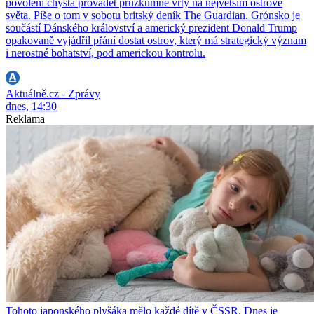
povolení chystá provádět průzkumné vrty na největším ostrově
světa. Píše o tom v sobotu britský deník The Guardian. Grónsko je
součástí Dánského království a americký prezident Donald Trump
opakovaně vyjádřil přání dostat ostrov, který má strategický význam
i nerostné bohatství, pod americkou kontrolu.
Aktuálně.cz - Zprávy
dnes, 14:30
Reklama
Tohoto japonského plyšáka mělo každé dítě v ČSSR. Dnes je