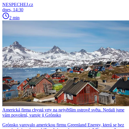
NESPECHEJ.cz
dnes, 14:30
2 min
Americká firma chystá vrty na největším ostrově světa. Nedali jsme
vám povolení, varuje ji Grónsko
Grónsko varovalo americkou firmu Greenland Energy, která se bez