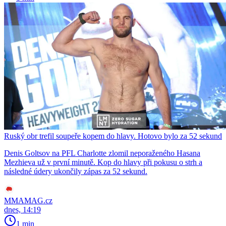
Ruský obr trefil soupeře kopem do hlavy. Hotovo bylo za 52 sekund
Denis Goltsov na PFL Charlotte zlomil neporaženého Hasana
Mezhieva už v první minutě. Kop do hlavy při pokusu o strh a
následné údery ukončily zápas za 52 sekund.
MMAMAG.cz
dnes, 14:19
1 min