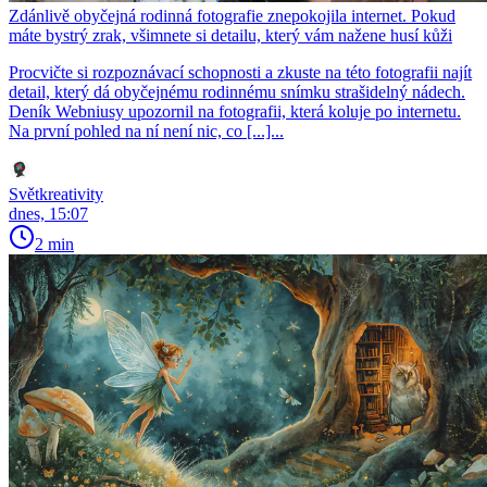
Zdánlivě obyčejná rodinná fotografie znepokojila internet. Pokud
máte bystrý zrak, všimnete si detailu, který vám nažene husí kůži
Procvičte si rozpoznávací schopnosti a zkuste na této fotografii najít
detail, který dá obyčejnému rodinnému snímku strašidelný nádech.
Deník Webniusy upozornil na fotografii, která koluje po internetu.
Na první pohled na ní není nic, co [...]...
Světkreativity
dnes, 15:07
2 min