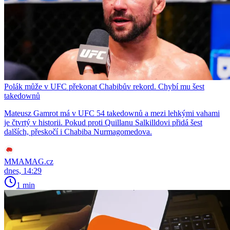
Polák může v UFC překonat Chabibův rekord. Chybí mu šest
takedownů
Mateusz Gamrot má v UFC 54 takedownů a mezi lehkými vahami
je čtvrtý v historii. Pokud proti Quillanu Salkilldovi přidá šest
dalších, přeskočí i Chabiba Nurmagomedova.
MMAMAG.cz
dnes, 14:29
1 min