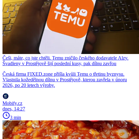
Češi, máte, co jste chtěli. Temu zničilo českého dodavatele Alzy.
Švadleny v Prostějově šijí poslední kusy, pak dílnu zavřou
Česká firma FIXED.zone přišla kvůli Temu o třetinu byznysu.
Vlastnila kožedělnou dílnu v Prostějově, kterou zavřela v únoru
2026, po 20 letech výroby.
Mobify.cz
dnes, 14:27
3 min