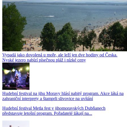
Vypadá jako dovolená u moře, ale leží jen dve hodiny od Česka.
Nyské jezero nabízí písečnou pláž i nízké ceny
Hudební festival na jihu Moravy hlásí nabitý program. Akce láká na
zahraniční interprety a štamprli slivovice na uvítání
Hudební festival Metla fest v jihomoravských Dubňanech
představuje letošní program. Pořadatelé lákají na...