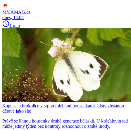
MMAMAG.cz
dnes, 14:04
1 min
Kapusta a brokolice v srpnu mizí pod housenkami. Listy zůstanou
děravé jako síto
Právě se líhnou housenky druhé generace bělásků. U košťálovin teď
může jediný týden bez kontroly rozhodnout o ztrátě úrody.