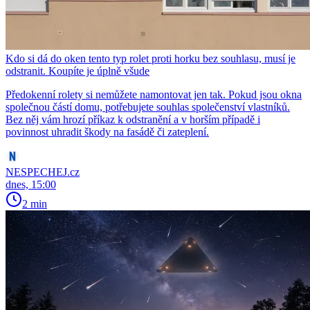
Kdo si dá do oken tento typ rolet proti horku bez souhlasu, musí je
odstranit. Koupíte je úplně všude
Předokenní rolety si nemůžete namontovat jen tak. Pokud jsou okna
společnou částí domu, potřebujete souhlas společenství vlastníků.
Bez něj vám hrozí příkaz k odstranění a v horším případě i
povinnost uhradit škody na fasádě či zateplení.
NESPECHEJ.cz
dnes, 15:00
2 min