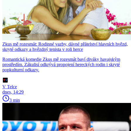
Zkus mě rozesmát: Rodinné vazby, dávné přátelství hlavních hvězd,
skryté odkazy a hvězdný tenista v roli herce
Romantická komedie Zkus mě rozesmát baví diváky havajským
prostředím. Zákulisí odkrývá propojení hereckých rodin i skryté
popkulturní odkazy.
V Telce
dnes, 14:29
3 min