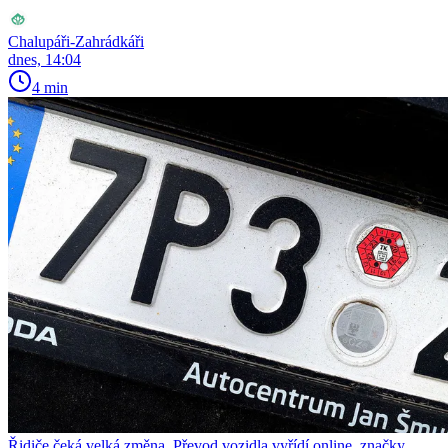
Chalupáři-Zahrádkáři
dnes, 14:04
4 min
Řidiče čeká velká změna. Převod vozidla vyřídí online, značky