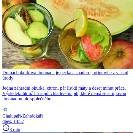
Domácí okurková limonáda je pecka a snadno ji připravíte z vlastní
úrody
Jedna zahradní okurka, citron, pár lístků máty a deset minut práce.
Výsledek: litr až litr a půl chladivého pití, které nemá se sirupovou
limonádou nic společného.
Chalupáři-Zahrádkáři
dnes, 14:57
3 min