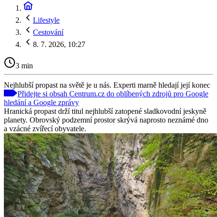
Lifestyle
Cestování
8. 7. 2026, 10:27
3 min
Nejhlubší propast na světě je u nás. Experti marně hledají její konec
Přidejte si obsah Centrum.cz do oblíbených zdrojů pro Google
hledání a Google zprávy
Hranická propast drží titul nejhlubší zatopené sladkovodní jeskyně
planety. Obrovský podzemní prostor skrývá naprosto neznámé dno
a vzácné zvířecí obyvatele.