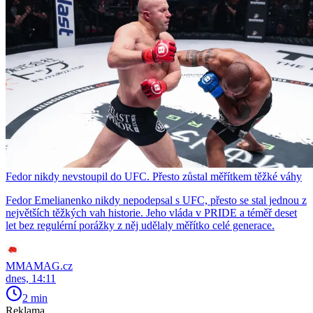
Fedor nikdy nevstoupil do UFC. Přesto zůstal měřítkem těžké váhy
Fedor Emelianenko nikdy nepodepsal s UFC, přesto se stal jednou z
největších těžkých vah historie. Jeho vláda v PRIDE a téměř deset
let bez regulérní porážky z něj udělaly měřítko celé generace.
MMAMAG.cz
dnes, 14:11
2 min
Reklama