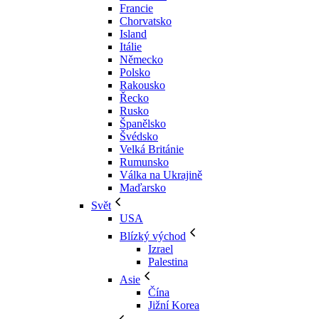
Francie
Chorvatsko
Island
Itálie
Německo
Polsko
Rakousko
Řecko
Rusko
Španělsko
Švédsko
Velká Británie
Rumunsko
Válka na Ukrajině
Maďarsko
Svět
USA
Blízký východ
Izrael
Palestina
Asie
Čína
Jižní Korea