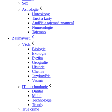
Sex
Astrologie
Horoskopy
Tarot a karty
Andělé a tajemná znamení
Numerologie
Tajemno
Zajímavosti
Věda
Biologie
Ekologie
Fyzika
Geografie
Historie
Chemie
Jazykověda
Vesmír
IT a technologie
Digital
Mobil
Technologie
Trendy
True crime