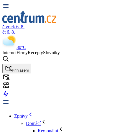
čtvrtek 6. 8.
čt 6. 8.
30°C
Internet
Firmy
Recepty
Slovníky
Přihlášení
Zprávy
Domácí
Regionální