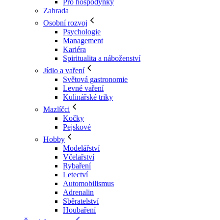
Pro hospodyňky
Zahrada
Osobní rozvoj
Psychologie
Management
Kariéra
Spiritualita a náboženství
Jídlo a vaření
Světová gastronomie
Levné vaření
Kulinářské triky
Mazlíčci
Kočky
Pejskové
Hobby
Modelářství
Včelařství
Rybaření
Letectví
Automobilismus
Adrenalin
Sběratelství
Houbaření