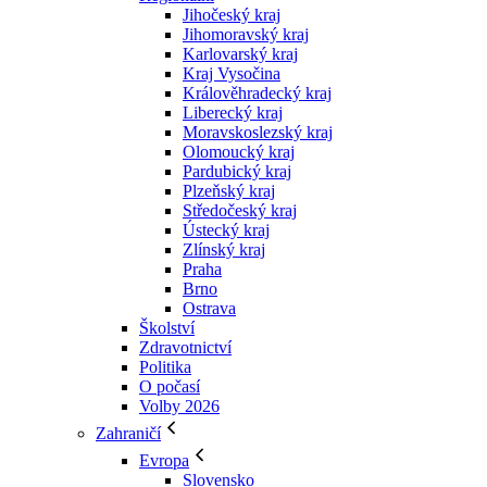
Jihočeský kraj
Jihomoravský kraj
Karlovarský kraj
Kraj Vysočina
Králověhradecký kraj
Liberecký kraj
Moravskoslezský kraj
Olomoucký kraj
Pardubický kraj
Plzeňský kraj
Středočeský kraj
Ústecký kraj
Zlínský kraj
Praha
Brno
Ostrava
Školství
Zdravotnictví
Politika
O počasí
Volby 2026
Zahraničí
Evropa
Slovensko