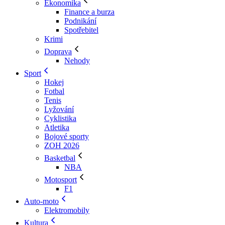
Ekonomika
Finance a burza
Podnikání
Spotřebitel
Krimi
Doprava
Nehody
Sport
Hokej
Fotbal
Tenis
Lyžování
Cyklistika
Atletika
Bojové sporty
ZOH 2026
Basketbal
NBA
Motosport
F1
Auto-moto
Elektromobily
Kultura