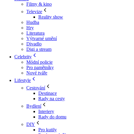
Filmy & kino
Televize
Reality show
Hudba
Hry
Literatura
Výtvarné umění
Divadlo
Digi a stream
Celebrity
Módní policie
Pro pamětníky
Nové tváře
Lifestyle
Cestování
Destinace
Rady na cesty
Bydlení
Interiery
Rady do domu
DIY
Pro kutily