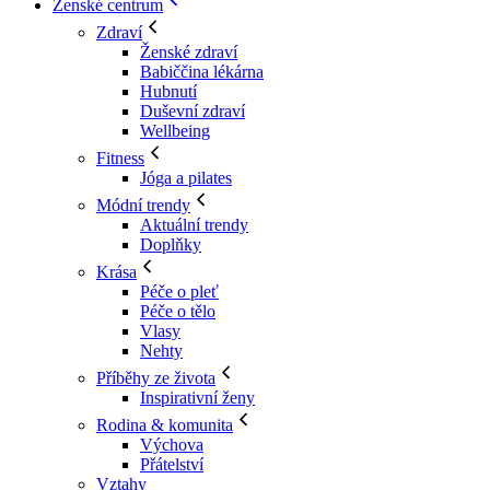
Ženské centrum
Zdraví
Ženské zdraví
Babiččina lékárna
Hubnutí
Duševní zdraví
Wellbeing
Fitness
Jóga a pilates
Módní trendy
Aktuální trendy
Doplňky
Krása
Péče o pleť
Péče o tělo
Vlasy
Nehty
Příběhy ze života
Inspirativní ženy
Rodina & komunita
Výchova
Přátelství
Vztahy