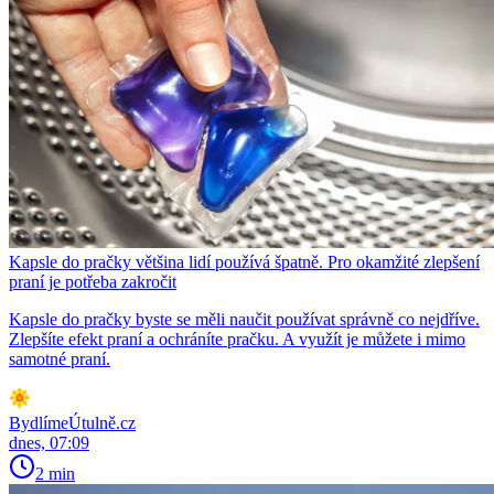
Kapsle do pračky většina lidí používá špatně. Pro okamžité zlepšení
praní je potřeba zakročit
Kapsle do pračky byste se měli naučit používat správně co nejdříve.
Zlepšíte efekt praní a ochráníte pračku. A využít je můžete i mimo
samotné praní.
BydlímeÚtulně.cz
dnes, 07:09
2 min