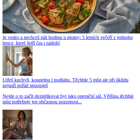
Je vedro a nechceš stát hodinu u plotny: 5 letních večeří z jednoho
hrnce, které šetří čas i nádobí
Utřeš kuchyň, koupelnu i podlahu. Těchhle 5 míst ale při úklidu
nejspíš pořád ignoruješ
Nejde o to začít dezinfikovat byt jako operační sál. Většina těchhle
míst potřebuje jen občasnou pozornost...