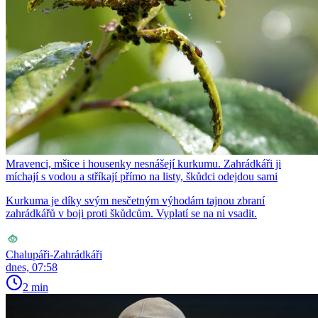
Mravenci, mšice i housenky nesnášejí kurkumu. Zahrádkáři ji
míchají s vodou a stříkají přímo na listy, škůdci odejdou sami
Kurkuma je díky svým nesčetným výhodám tajnou zbraní
zahrádkářů v boji proti škůdcům. Vyplatí se na ni vsadit.
Chalupáři-Zahrádkáři
dnes, 07:58
2 min