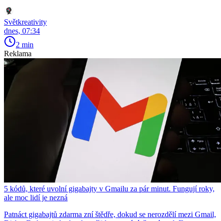
Světkreativity
dnes, 07:34
2 min
Reklama
5 kódů, které uvolní gigabajty v Gmailu za pár minut. Fungují roky,
ale moc lidí je nezná
Patnáct gigabajtů zdarma zní štědře, dokud se nerozdělí mezi Gmail,