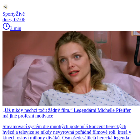
SportyŽivě
dnes, 07:06
3 min
„Už nikdy nechci točit žádný film.“ Legendární Michelle Pfeiffer
má jiné profesní motivace
Streamovací systém dle mnohých podemílá koncept hereckých
hvězd a televize se nikdy nevyrovná pořádné filmové roli, která v
kinech osloví miliony diváků. Osmašedesátiletá herecká legenda