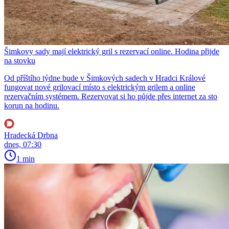
Šimkovy sady mají elektrický gril s rezervací online. Hodina přijde
na stovku
Od příštího týdne bude v Šimkových sadech v Hradci Králové
fungovat nové grilovací místo s elektrickým grilem a online
rezervačním systémem. Rezervovat si ho půjde přes internet za sto
korun na hodinu.
Hradecká Drbna
dnes, 07:30
1 min