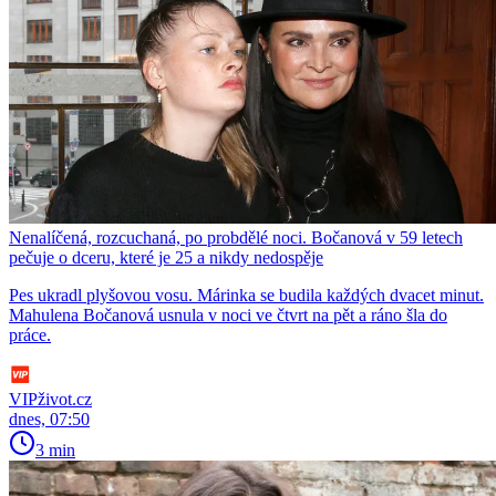
Nenalíčená, rozcuchaná, po probdělé noci. Bočanová v 59 letech
pečuje o dceru, které je 25 a nikdy nedospěje
Pes ukradl plyšovou vosu. Márinka se budila každých dvacet minut.
Mahulena Bočanová usnula v noci ve čtvrt na pět a ráno šla do
práce.
VIPživot.cz
dnes, 07:50
3 min