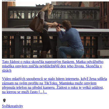
Tato žádost o ruku skončila naprostým fiaskem. Matka odvážného
mladíka omylem zničila nejdůležitější den jeho života. Skončila v
slzách
Video mladých snoubenců se stalo hitem internetu, když žena sdílela
záznam na svém profilu na TikToku. Maminka muže omylem
přepnula telefon na přední kameru. Žádost o ruku je velká událost,
na kterou se muži často [...]...
Světkreativity