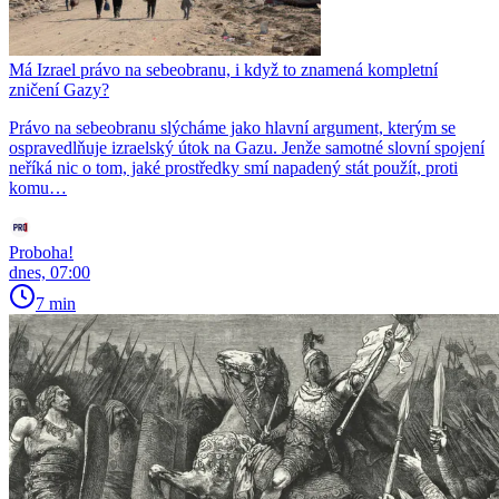
Má Izrael právo na sebeobranu, i když to znamená kompletní
zničení Gazy?
Právo na sebeobranu slýcháme jako hlavní argument, kterým se
ospravedlňuje izraelský útok na Gazu. Jenže samotné slovní spojení
neříká nic o tom, jaké prostředky smí napadený stát použít, proti
komu…
Proboha!
dnes, 07:00
7 min