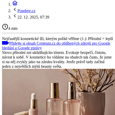
Poudree.cz
22. 12. 2025, 07:39
4 min
Nejčastější kosmetické lži, kterým pořád věříme (1.): Přírodní = lepší
Přidejte si obsah Centrum.cz do oblíbených zdrojů pro Google
hledání a Google zprávy
Slovo přírodní zní uklidňujícím tónem. Evokuje bezpečí, čistotu,
návrat k sobě. V kosmetice ho vídáme na obalech tak často, že jsme
si na něj zvykly jako na záruku kvality. Jenže právě tady začíná
jeden z největších mýtů beauty světa.