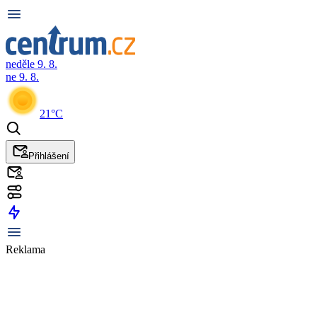
neděle 9. 8.
ne 9. 8.
21°C
Přihlášení
Reklama