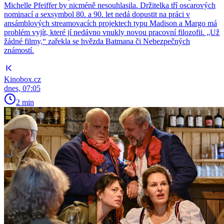
Michelle Pfeiffer by nicméně nesouhlasila. Držitelka tří oscarových
nominací a sexsymbol 80. a 90. let nedá dopustit na práci v
ansámblových streamovacích projektech typu Madison a Margo má
problém vyjít, které jí nedávno vnukly novou pracovní filozofii. „Už
žádné filmy,“ zařekla se hvězda Batmana či Nebezpečných
známostí.
Kinobox.cz
dnes, 07:05
2 min