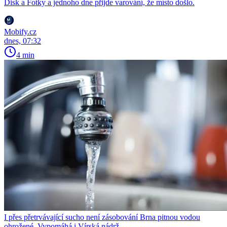
Disk a Fotky a jednoho dne přijde varování, že místo došlo.
Mobify.cz
dnes, 07:32
4 min
I přes přetrvávající sucho není zásobování Brna pitnou vodou
ohrožené. Vypomáhá i Vírská nádrž