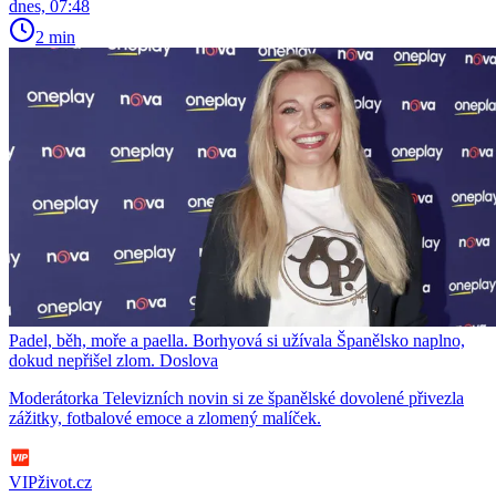
dnes, 07:48
2 min
Padel, běh, moře a paella. Borhyová si užívala Španělsko naplno,
dokud nepřišel zlom. Doslova
Moderátorka Televizních novin si ze španělské dovolené přivezla
zážitky, fotbalové emoce a zlomený malíček.
VIPživot.cz