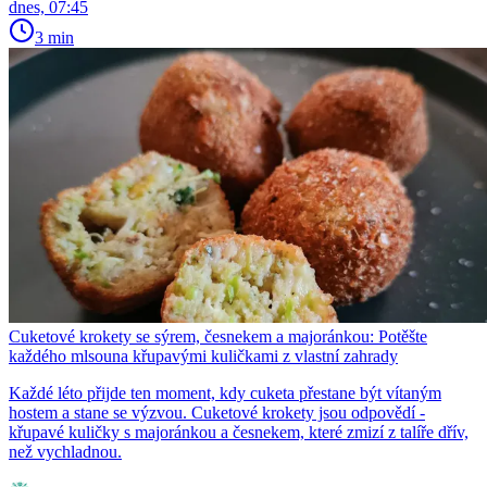
dnes, 07:45
3 min
Cuketové krokety se sýrem, česnekem a majoránkou: Potěšte
každého mlsouna křupavými kuličkami z vlastní zahrady
Každé léto přijde ten moment, kdy cuketa přestane být vítaným
hostem a stane se výzvou. Cuketové krokety jsou odpovědí -
křupavé kuličky s majoránkou a česnekem, které zmizí z talíře dřív,
než vychladnou.