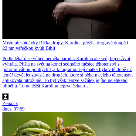
Místo přesnídávky lžička drogy. Karolína přežila drogové doupě i
22 ran vařečkou kvůli Bibli
Podle lékařů se vůbec neměla narodit. Karolína ale svůj boj o život
vyhrála. Přišla na svět na konci sedmého měsíce těhotenství s
porodní váhou pouhých 1,2 kilogramu. Její matka byla v té době už
téměř devět let závislá na drogách, které si během celého těhotenství
aplikovala nitrožilně. To byl však teprve začátek jejího nelehkého
příběhu. To nejtěžší Karolínu teprve čekalo…
Žena.cz
dnes, 07:59