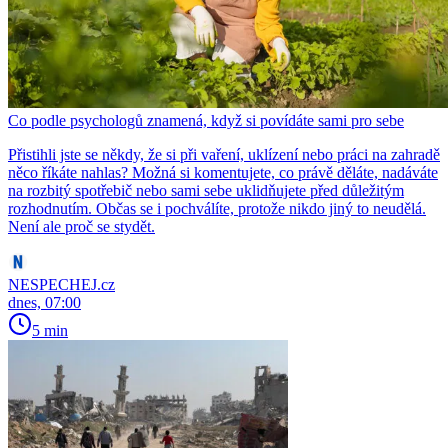
Co podle psychologů znamená, když si povídáte sami pro sebe
Přistihli jste se někdy, že si při vaření, uklízení nebo práci na zahradě
něco říkáte nahlas? Možná si komentujete, co právě děláte, nadáváte
na rozbitý spotřebič nebo sami sebe uklidňujete před důležitým
rozhodnutím. Občas se i pochválíte, protože nikdo jiný to neudělá.
Není ale proč se stydět.
NESPECHEJ.cz
dnes, 07:00
5 min