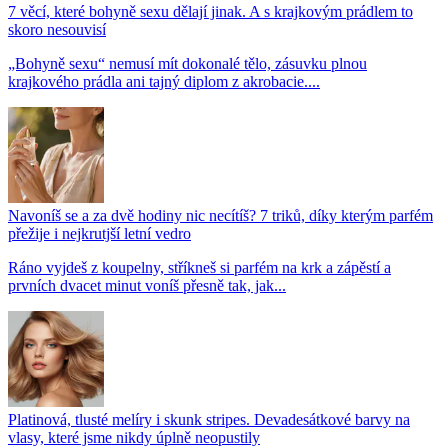
7 věcí, které bohyně sexu dělají jinak. A s krajkovým prádlem to
skoro nesouvisí
„Bohyně sexu“ nemusí mít dokonalé tělo, zásuvku plnou
krajkového prádla ani tajný diplom z akrobacie....
Navoníš se a za dvě hodiny nic necítíš? 7 triků, díky kterým parfém
přežije i nejkrutjší letní vedro
Ráno vyjdeš z koupelny, stříkneš si parfém na krk a zápěstí a
prvních dvacet minut voníš přesně tak, jak...
Platinová, tlusté melíry i skunk stripes. Devadesátkové barvy na
vlasy, které jsme nikdy úplně neopustily