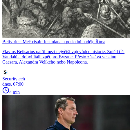
Belisarius: Meč císaře Justiniána a poslední naděje Říma
Flavius Belisarius patřil mezi největší vojevůdce historie. Zničil říši
Vandalů a dobyl Itálii zpět pro Byzanc. Přesto zůstává ve stínu
Caesara, Alexandra Velikého nebo Napoleona.
Securitytech
dnes, 07:00
4 min