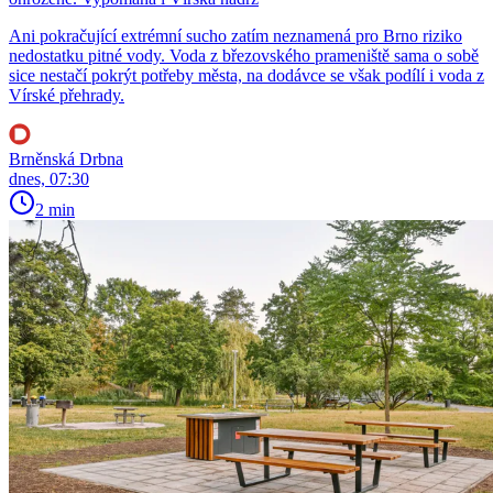
Ani pokračující extrémní sucho zatím neznamená pro Brno riziko
nedostatku pitné vody. Voda z březovského prameniště sama o sobě
sice nestačí pokrýt potřeby města, na dodávce se však podílí i voda z
Vírské přehrady.
Brněnská Drbna
dnes, 07:30
2 min