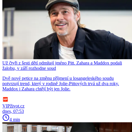
Už čtyři z šesti dětí odmítají jméno Pitt. Zahara a Maddox podali
žalobu, v září rozhodne soud
Dvě nové petice na změnu příjmení u losangeleského soudu
potvrzují trend, který v rodině Jolie-Pittových trvá už dva roky.
Maddox i Zahara chtějí být jen Jolie.
VIPživot.cz
dnes, 07:53
4 min