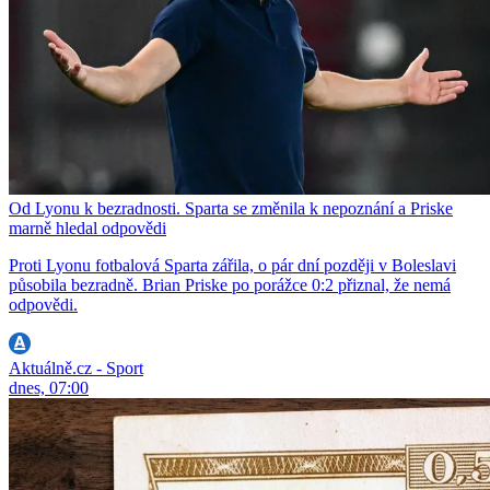
Od Lyonu k bezradnosti. Sparta se změnila k nepoznání a Priske
marně hledal odpovědi
Proti Lyonu fotbalová Sparta zářila, o pár dní později v Boleslavi
působila bezradně. Brian Priske po porážce 0:2 přiznal, že nemá
odpovědi.
Aktuálně.cz - Sport
dnes, 07:00