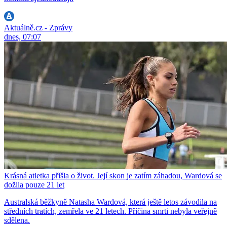
Aktuálně.cz - Zprávy
dnes, 07:07
Krásná atletka přišla o život. Její skon je zatím záhadou, Wardová se
dožila pouze 21 let
Australská běžkyně Natasha Wardová, která ještě letos závodila na
středních tratích, zemřela ve 21 letech. Příčina smrti nebyla veřejně
sdělena.