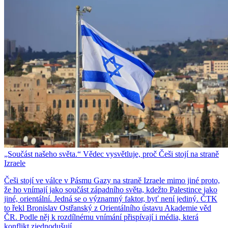
„Součást našeho světa.“ Vědec vysvětluje, proč Češi stojí na straně
Izraele
Češi stojí ve válce v Pásmu Gazy na straně Izraele mimo jiné proto,
že ho vnímají jako součást západního světa, kdežto Palestince jako
jiné, orientální. Jedná se o významný faktor, byť není jediný. ČTK
to řekl Bronislav Ostřanský z Orientálního ústavu Akademie věd
ČR. Podle něj k rozdílnému vnímání přispívají i média, která
konflikt zjednodušují.