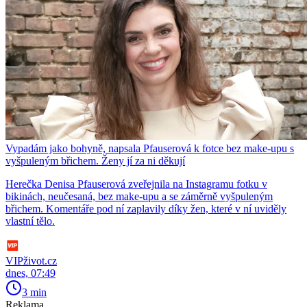
Vypadám jako bohyně, napsala Pfauserová k fotce bez make-upu s
vyšpuleným břichem. Ženy jí za ni děkují
Herečka Denisa Pfauserová zveřejnila na Instagramu fotku v
bikinách, neučesaná, bez make-upu a se záměrně vyšpuleným
břichem. Komentáře pod ní zaplavily díky žen, které v ní uviděly
vlastní tělo.
VIPživot.cz
dnes, 07:49
3 min
Reklama