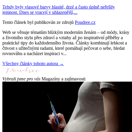
Tehdy byly vlasové barvy hlasité, drzé a často úplně neřešily
jemnost. Dnes se vracejí v uhlazenější,...
Tento článek byl publikován ze zdrojů
Poudree.cz
Web se věnuje tématům blízkým moderním ženám – od módy, krásy
a životního stylu přes zdraví a vztahy až po inspirativní příběhy a
praktické tipy do každodenního života. Články kombinují lehkost a
čtivost s užitečnými radami, které pomáhají pečovat o sebe, hledat
rovnováhu a nacházet inspiraci v...
Všechny články tohoto autora →
Vybrali jsme pro vás
Magazíny a zajímavosti