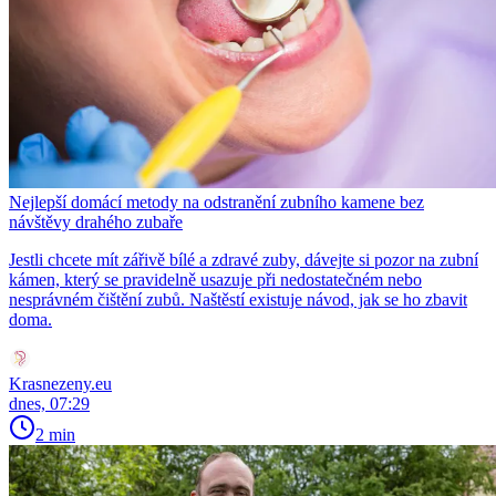
Nejlepší domácí metody na odstranění zubního kamene bez
návštěvy drahého zubaře
Jestli chcete mít zářivě bílé a zdravé zuby, dávejte si pozor na zubní
kámen, který se pravidelně usazuje při nedostatečném nebo
nesprávném čištění zubů. Naštěstí existuje návod, jak se ho zbavit
doma.
Krasnezeny.eu
dnes, 07:29
2 min