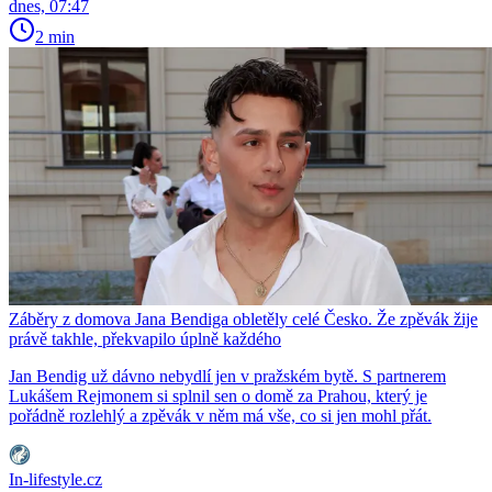
dnes, 07:47
2 min
Záběry z domova Jana Bendiga obletěly celé Česko. Že zpěvák žije
právě takhle, překvapilo úplně každého
Jan Bendig už dávno nebydlí jen v pražském bytě. S partnerem
Lukášem Rejmonem si splnil sen o domě za Prahou, který je
pořádně rozlehlý a zpěvák v něm má vše, co si jen mohl přát.
In-lifestyle.cz