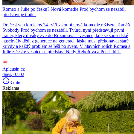
Romeo a Julie po česku? Nová komedie Proč bychom se nezabili
představuje trailer
Do českých kin letos 24. září vstoupí nová komedie režiséra Tomáše
Svobody Proč bychom se nezabili. Tvůrci nyní představují první
trailer, který diváky zve do Rozumova – vesnice, kde se sousedské
naschvály dědí z generace na generaci, láska musí překonávat staré
křivdy a každý problém se řeší po svém. V hlavních rolích Romea a
Julie z české vesnice se představí Nelly Řehořová a Petr Uhlík.
Aplausin.cz
dnes, 07:02
3 min
Reklama