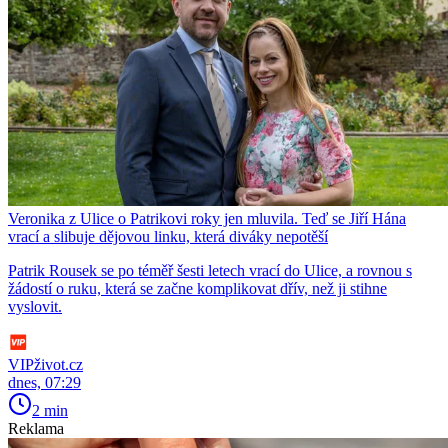
Veronika z Ulice o Patrikovi roky jen mluvila. Teď se Jiří Hána
vrací a slibuje dějovou linku, která diváky nepotěší
Patrik Rousek se po téměř šesti letech vrací do Ulice, a rovnou s
žádostí o ruku, která se začne komplikovat dřív, než ji stihne
vyslovit.
VIPživot.cz
dnes, 07:29
2 min
Reklama