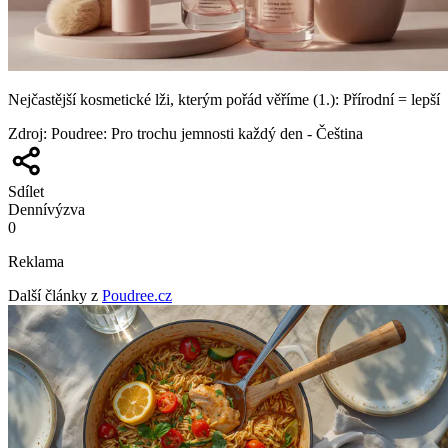
Nejčastější kosmetické lži, kterým pořád věříme (1.): Přírodní = lepší
Zdroj
:
Poudree: Pro trochu jemnosti každý den - Čeština
Sdílet
Denní
výzva
0
Reklama
Další články z
Poudree.cz