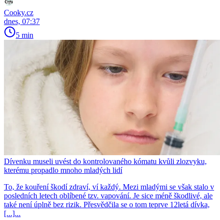
Cooky.cz
dnes, 07:37
5 min
Dívenku museli uvést do kontrolovaného kómatu kvůli zlozvyku,
kterému propadlo mnoho mladých lidí
To, že kouření škodí zdraví, ví každý. Mezi mladými se však stalo v
posledních letech oblíbené tzv. vapování. Je sice méně škodlivé, ale
také není úplně bez rizik. Přesvědčila se o tom teprve 12letá dívka,
[...]...