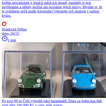
květin procházíme v letních měsících denně, mnohdy si jich
nevšímáme a někdy možná ani neznáme jejich názvy. Myslíte si, že
je zvládnete určit podle fotografie? Otestujte své znalosti v našem
kvízu.
Hradecká Drbna
dnes, 04:55
1 min
Po roce 89 to Češi vyhodili jako harampádí. Dnes za jeden kus lidé
platí přes 100 000 Kč a ceny stále rostou