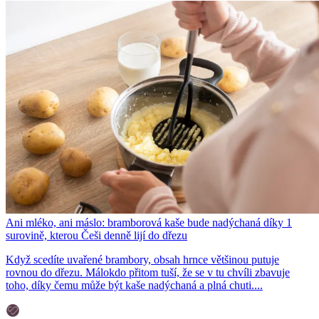
Ani mléko, ani máslo: bramborová kaše bude nadýchaná díky 1
surovině, kterou Češi denně lijí do dřezu
Když scedíte uvařené brambory, obsah hrnce většinou putuje
rovnou do dřezu. Málokdo přitom tuší, že se v tu chvíli zbavuje
toho, díky čemu může být kaše nadýchaná a plná chuti....