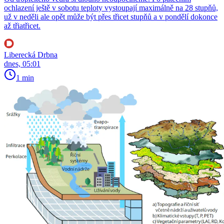
ochlazení ještě v sobotu teploty vystoupají maximálně na 28 stupňů,
už v neděli ale opět může být přes třicet stupňů a v pondělí dokonce
až třiatřicet.
Liberecká Drbna
dnes, 05:01
1 min