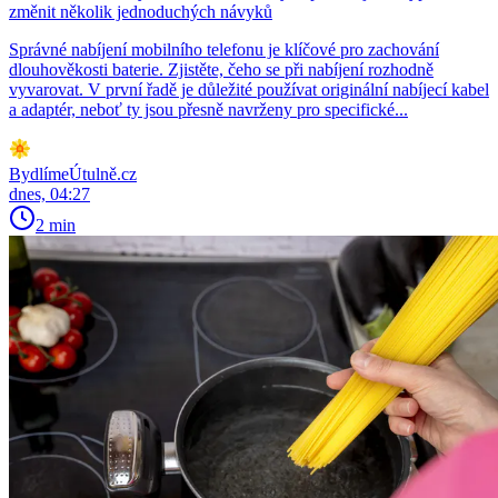
změnit několik jednoduchých návyků
Správné nabíjení mobilního telefonu je klíčové pro zachování
dlouhověkosti baterie. Zjistěte, čeho se při nabíjení rozhodně
vyvarovat. V první řadě je důležité používat originální nabíjecí kabel
a adaptér, neboť ty jsou přesně navrženy pro specifické...
BydlímeÚtulně.cz
dnes, 04:27
2 min