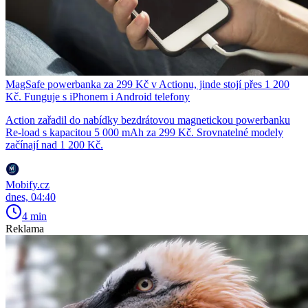
MagSafe powerbanka za 299 Kč v Actionu, jinde stojí přes 1 200
Kč. Funguje s iPhonem i Android telefony
Action zařadil do nabídky bezdrátovou magnetickou powerbanku
Re-load s kapacitou 5 000 mAh za 299 Kč. Srovnatelné modely
začínají nad 1 200 Kč.
Mobify.cz
dnes, 04:40
4 min
Reklama