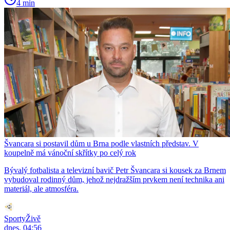
4 min
Švancara si postavil dům u Brna podle vlastních představ. V
koupelně má vánoční skřítky po celý rok
Bývalý fotbalista a televizní bavič Petr Švancara si kousek za Brnem
vybudoval rodinný dům, jehož nejdražším prvkem není technika ani
materiál, ale atmosféra.
SportyŽivě
dnes, 04:56