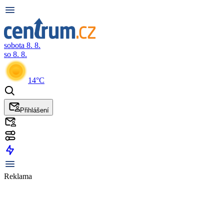
sobota 8. 8.
so 8. 8.
14°C
Přihlášení
Reklama