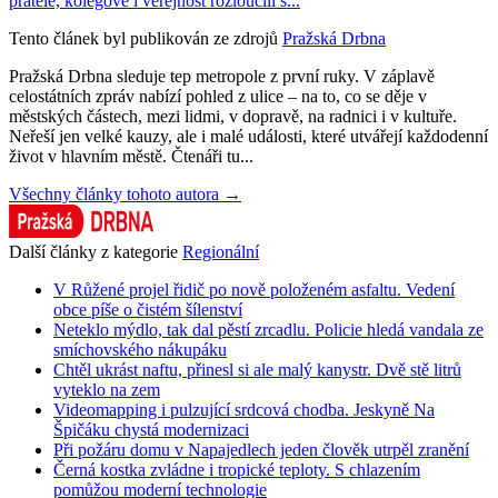
přátelé, kolegové i veřejnost rozloučili s...
Tento článek byl publikován ze zdrojů
Pražská Drbna
Pražská Drbna sleduje tep metropole z první ruky. V záplavě
celostátních zpráv nabízí pohled z ulice – na to, co se děje v
městských částech, mezi lidmi, v dopravě, na radnici i v kultuře.
Neřeší jen velké kauzy, ale i malé události, které utvářejí každodenní
život v hlavním městě. Čtenáři tu...
Všechny články tohoto autora →
Další články z kategorie
Regionální
V Růžené projel řidič po nově položeném asfaltu. Vedení
obce píše o čistém šílenství
Neteklo mýdlo, tak dal pěstí zrcadlu. Policie hledá vandala ze
smíchovského nákupáku
Chtěl ukrást naftu, přinesl si ale malý kanystr. Dvě stě litrů
vyteklo na zem
Videomapping i pulzující srdcová chodba. Jeskyně Na
Špičáku chystá modernizaci
Při požáru domu v Napajedlech jeden člověk utrpěl zranění
Černá kostka zvládne i tropické teploty. S chlazením
pomůžou moderní technologie