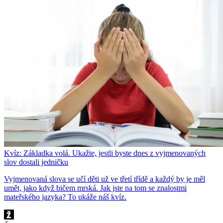
Kvíz: Základka volá. Ukažte, jestli byste dnes z vyjmenovaných
slov dostali jedničku
Vyjmenovaná slova se učí děti už ve třetí třídě a každý by je měl
umět, jako když bičem mrská. Jak jste na tom se znalostmi
mateřského jazyka? To ukáže náš kvíz.