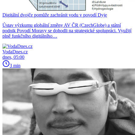
Digitální dvojče pomůže zachránit vodu v povodí Dyje
Ústav výzkumu globální změny AV ČR (CzechGlobe) a státní
podnik Povodí Moravy se dohodli na strategické spolupráci. Využijí
plně funkčního digitálního…
VodaDnes.cz
dnes, 05:00
3 min