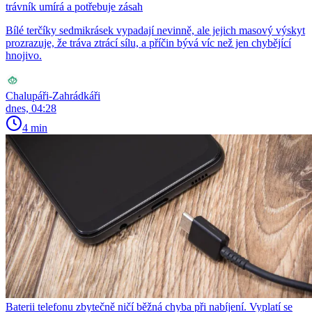
trávník umírá a potřebuje zásah
Bílé terčíky sedmikrásek vypadají nevinně, ale jejich masový výskyt
prozrazuje, že tráva ztrácí sílu, a příčin bývá víc než jen chybějící
hnojivo.
Chalupáři-Zahrádkáři
dnes, 04:28
4 min
Baterii telefonu zbytečně ničí běžná chyba při nabíjení. Vyplatí se