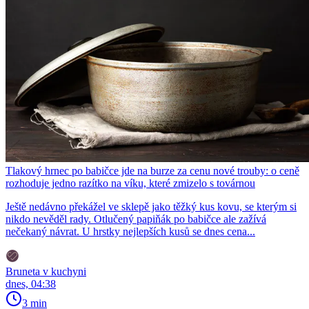
Tlakový hrnec po babičce jde na burze za cenu nové trouby: o ceně
rozhoduje jedno razítko na víku, které zmizelo s továrnou
Ještě nedávno překážel ve sklepě jako těžký kus kovu, se kterým si
nikdo nevěděl rady. Otlučený papiňák po babičce ale zažívá
nečekaný návrat. U hrstky nejlepších kusů se dnes cena...
Bruneta v kuchyni
dnes, 04:38
3 min