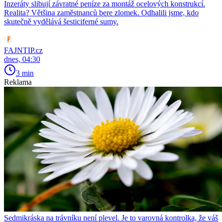
Inzeráty slibují závratné peníze za montáž ocelových konstrukcí.
Realita? Většina zaměstnanců bere zlomek. Odhalili jsme, kdo
skutečně vydělává šesticiferné sumy.
FAJNTIP.cz
dnes, 04:30
3 min
Reklama
Sedmikráska na trávníku není plevel. Je to varovná kontrolka, že váš