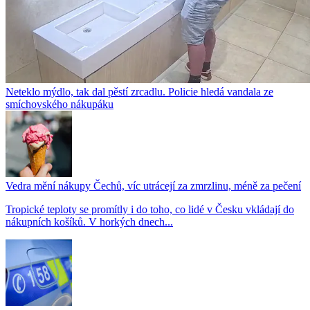
Neteklo mýdlo, tak dal pěstí zrcadlu. Policie hledá vandala ze
smíchovského nákupáku
Vedra mění nákupy Čechů, víc utrácejí za zmrzlinu, méně za pečení
Tropické teploty se promítly i do toho, co lidé v Česku vkládají do
nákupních košíků. V horkých dnech...