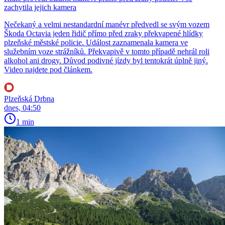
zachytila jejich kamera
Nečekaný a velmi nestandardní manévr předvedl se svým vozem
Škoda Octavia jeden řidič přímo před zraky překvapené hlídky
plzeňské městské policie. Událost zaznamenala kamera ve
služebním voze strážníků. Překvapivě v tomto případě nehrál roli
alkohol ani drogy. Důvod podivné jízdy byl tentokrát úplně jiný.
Video najdete pod článkem.
Plzeňská Drbna
dnes, 04:50
1 min