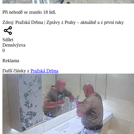
Při nehodě se zranilo 18 lidí.
Zdroj
:
Pražská Drbna | Zprávy z Prahy – aktuálně a z první ruky
Sdílet
Denní
výzva
0
Reklama
Další články z
Pražská Drbna