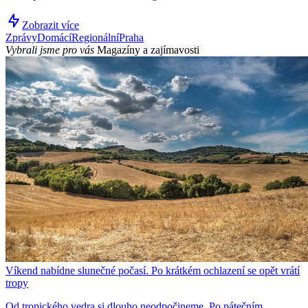
Zobrazit více
Zprávy
Domácí
Regionální
Praha
Vybrali jsme pro vás
Magazíny a zajímavosti
Víkend nabídne slunečné počasí. Po krátkém ochlazení se opět vrátí
tropy
Od tropického vedra si dlouho neodpočineme. Po pátečním