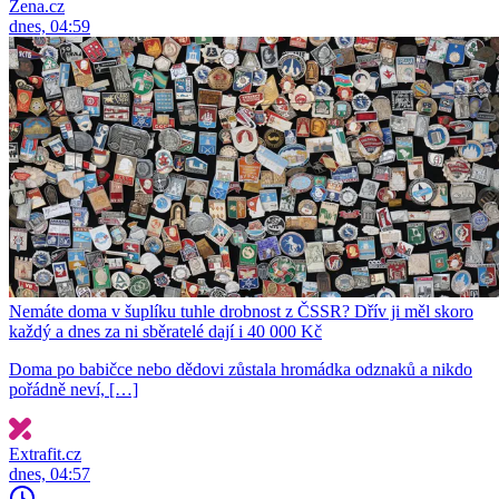
Žena.cz
dnes, 04:59
Nemáte doma v šuplíku tuhle drobnost z ČSSR? Dřív ji měl skoro
každý a dnes za ni sběratelé dají i 40 000 Kč
Doma po babičce nebo dědovi zůstala hromádka odznaků a nikdo
pořádně neví, […]
Extrafit.cz
dnes, 04:57