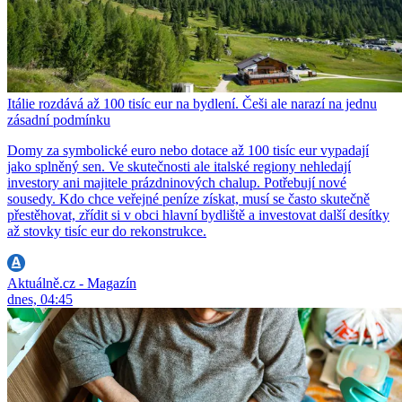
Itálie rozdává až 100 tisíc eur na bydlení. Češi ale narazí na jednu
zásadní podmínku
Domy za symbolické euro nebo dotace až 100 tisíc eur vypadají
jako splněný sen. Ve skutečnosti ale italské regiony nehledají
investory ani majitele prázdninových chalup. Potřebují nové
sousedy. Kdo chce veřejné peníze získat, musí se často skutečně
přestěhovat, zřídit si v obci hlavní bydliště a investovat další desítky
až stovky tisíc eur do rekonstrukce.
Aktuálně.cz - Magazín
dnes, 04:45