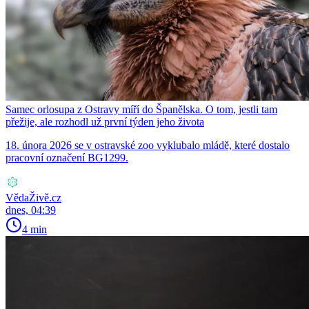
Samec orlosupa z Ostravy míří do Španělska. O tom, jestli tam
přežije, ale rozhodl už první týden jeho života
18. února 2026 se v ostravské zoo vyklubalo mládě, které dostalo
pracovní označení BG1299.
VědaŽivě.cz
dnes, 04:39
4 min