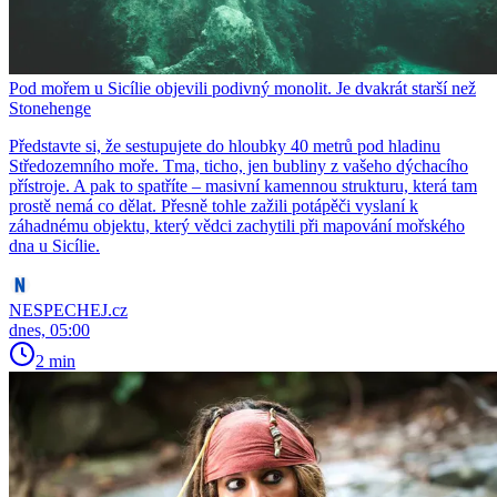
Pod mořem u Sicílie objevili podivný monolit. Je dvakrát starší než
Stonehenge
Představte si, že sestupujete do hloubky 40 metrů pod hladinu
Středozemního moře. Tma, ticho, jen bubliny z vašeho dýchacího
přístroje. A pak to spatříte – masivní kamennou strukturu, která tam
prostě nemá co dělat. Přesně tohle zažili potápěči vyslaní k
záhadnému objektu, který vědci zachytili při mapování mořského
dna u Sicílie.
NESPECHEJ.cz
dnes, 05:00
2 min