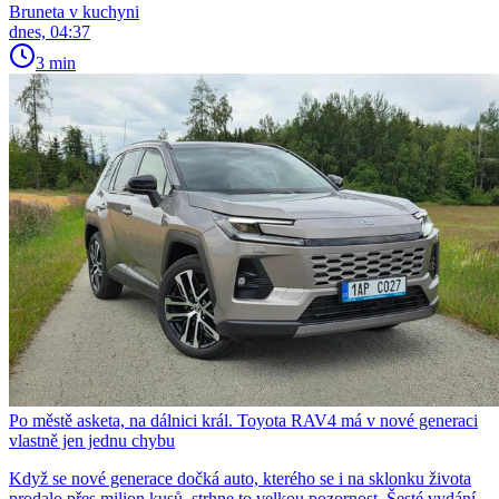
Bruneta v kuchyni
dnes, 04:37
3 min
Po městě asketa, na dálnici král. Toyota RAV4 má v nové generaci
vlastně jen jednu chybu
Když se nové generace dočká auto, kterého se i na sklonku života
prodalo přes milion kusů, strhne to velkou pozornost. Šesté vydání