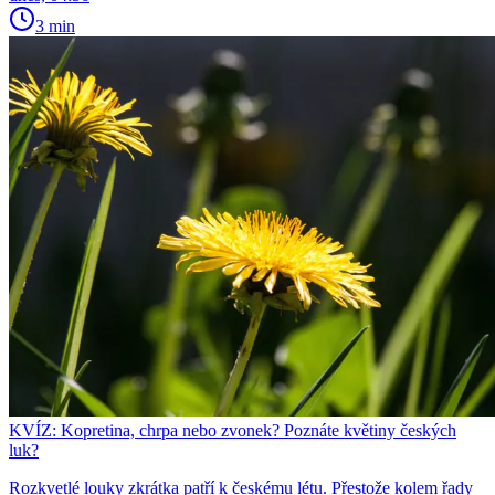
3 min
KVÍZ: Kopretina, chrpa nebo zvonek? Poznáte květiny českých
luk?
Rozkvetlé louky zkrátka patří k českému létu. Přestože kolem řady