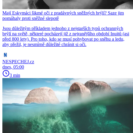
Mají Eskymáci šikmé oči z pradávných sněžných brýlí? Saze jim
pomáhaly proti sněžné slepotě
Jsou důležitým příkladem jednoho z nejstarších typů ochranných
brýlí na světě, některé pocházejí již z nejranějšího období Inuitů (asi
před 800 lety). Pro toho, kdo se musí pohybovat po sněhu a ledu,
aby přežil, je nesmírně důležité chránit si oči.
NESPECHEJ.cz
dnes, 05:00
3 min