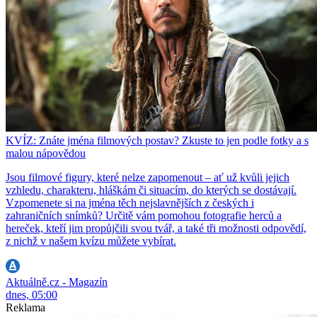
KVÍZ: Znáte jména filmových postav? Zkuste to jen podle fotky a s
malou nápovědou
Jsou filmové figury, které nelze zapomenout – ať už kvůli jejich
vzhledu, charakteru, hláškám či situacím, do kterých se dostávají.
Vzpomenete si na jména těch nejslavnějších z českých i
zahraničních snímků? Určitě vám pomohou fotografie herců a
hereček, kteří jim propůjčili svou tvář, a také tři možnosti odpovědí,
z nichž v našem kvízu můžete vybírat.
Aktuálně.cz - Magazín
dnes, 05:00
Reklama