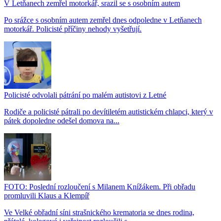
V Letňanech zemřel motorkář, srazil se s osobním autem
Po srážce s osobním autem zemřel dnes odpoledne v Letňanech
motorkář. Policisté příčiny nehody vyšetřují.
Policisté odvolali pátrání po malém autistovi z Letné
Rodiče a policisté pátrali po devítiletém autistickém chlapci, který v
pátek dopoledne odešel domova na...
FOTO: Poslední rozloučení s Milanem Knížákem. Při obřadu
promluvili Klaus a Klempíř
Ve Velké obřadní síni strašnického krematoria se dnes rodina,