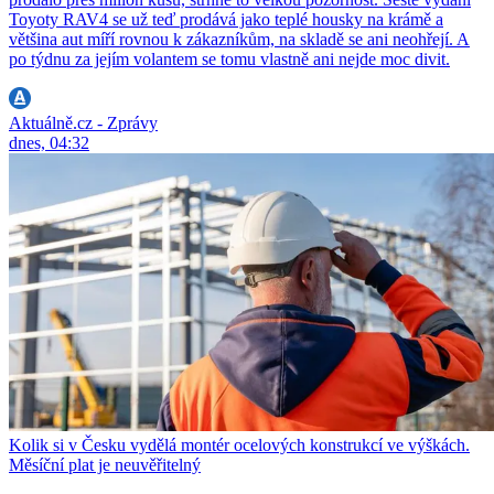
Toyoty RAV4 se už teď prodává jako teplé housky na krámě a
většina aut míří rovnou k zákazníkům, na skladě se ani neohřejí. A
po týdnu za jejím volantem se tomu vlastně ani nejde moc divit.
Aktuálně.cz - Zprávy
dnes, 04:32
Kolik si v Česku vydělá montér ocelových konstrukcí ve výškách.
Měsíční plat je neuvěřitelný