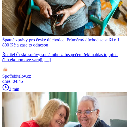
Špatné zprávy pro české důchodce. Průměrný důchod se sníží o 1
800 Kč a zase to odnesou
Ředitel České správy sociálního zabezpečení řekl nahlas to, před
čím ekonomové varují […]
Spotřebitelov.cz
dnes, 04:45
3 min