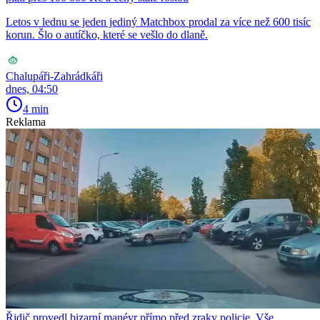
Letos v lednu se jeden jediný Matchbox prodal za více než 600 tisíc
korun. Šlo o autíčko, které se vešlo do dlaně.
Chalupáři-Zahrádkáři
dnes, 04:50
4 min
Reklama
Řidič provedl bizarní manévr přímo před zraky policie. Vše