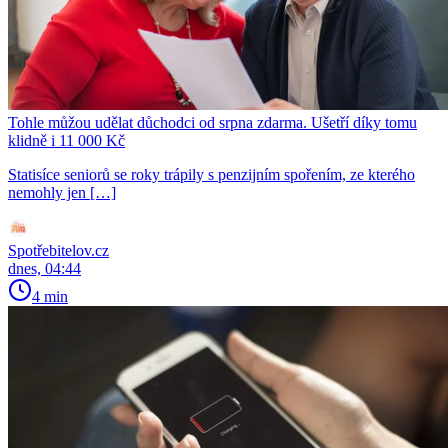
Tohle můžou udělat důchodci od srpna zdarma. Ušetří díky tomu
klidně i 11 000 Kč
Statisíce seniorů se roky trápily s penzijním spořením, ze kterého
nemohly jen […]
Spotřebitelov.cz
dnes, 04:44
4 min