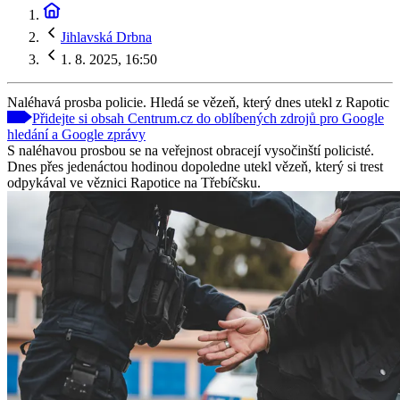
Jihlavská Drbna
1. 8. 2025, 16:50
Naléhavá prosba policie. Hledá se vězeň, který dnes utekl z Rapotic
Přidejte si obsah Centrum.cz do oblíbených zdrojů pro Google
hledání a Google zprávy
S naléhavou prosbou se na veřejnost obracejí vysočinští policisté.
Dnes přes jedenáctou hodinou dopoledne utekl vězeň, který si trest
odpykával ve věznici Rapotice na Třebíčsku.