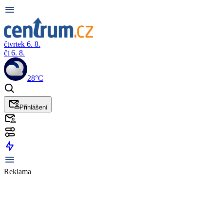
čtvrtek 6. 8.
čt 6. 8.
28°C
Přihlášení
Reklama