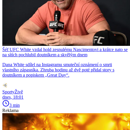
Šéf UFC White vzdal hold zesnulému Nascimentovi a krátce nato se
na sítích pochlubil doutníkem a skvělým dnem
Dana White sdílel na Instagramu smuteční oznámení o smrti
vlastního zápasníka. Zhruba hodinu až dvě poté přidal story s
doutníkem a popiskem „Great Day“.
SportyŽivě
dnes, 18:01
3 min
Reklama