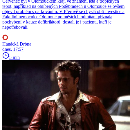
Červenec byl v Olomouckém kraji ve znamení léta a tropických
tepot, například na oblíbených Poděbradech u Olomouce se ovšem
objevil problém s parkováním. V Přerově se chystá obří investice a
Fakultní nemocnice Olomouc po měsících odmítání přiznala
pochybení v kauze defibrilátorů, dostali je i pacienti, kteří je
nepotřebovali.
Hanácká Drbna
dnes, 17:57
5 min