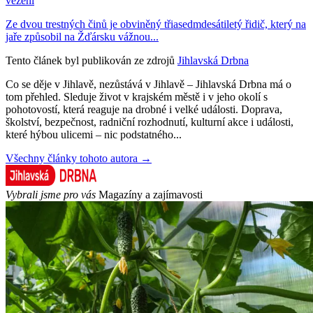
vězení
Ze dvou trestných činů je obviněný třiasedmdesátiletý řidič, který na
jaře způsobil na Žďársku vážnou...
Tento článek byl publikován ze zdrojů
Jihlavská Drbna
Co se děje v Jihlavě, nezůstává v Jihlavě – Jihlavská Drbna má o
tom přehled. Sleduje život v krajském městě i v jeho okolí s
pohotovostí, která reaguje na drobné i velké události. Doprava,
školství, bezpečnost, radniční rozhodnutí, kulturní akce i události,
které hýbou ulicemi – nic podstatného...
Všechny články tohoto autora →
Vybrali jsme pro vás
Magazíny a zajímavosti