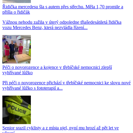
Řidička mercedesu šla s autem přes střechu. Měla 1,70 promile a
přišla o řidičák
Vážnou nehodu zažila v úterý odpoledne třiašedesátiletá řidička
vozu Mercedes Benz, která nezvládla řízení...
Péči o novorozence a kojence v třebíčské nemocnici zlepší
vyhřívané lůžko
Při péči o novorozence přichází v třebíčské nemocnici ke slovu nové
vyhřívané lůžko s fototerapií a...
Senior srazil cyklisty a z místa ujel, nyní mu hrozí až pět let ve