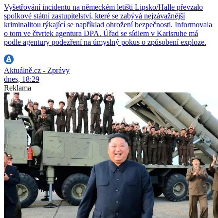
Vyšetřování incidentu na německém letišti Lipsko/Halle převzalo
spolkové státní zastupitelství, které se zabývá nejzávažnější
kriminalitou týkající se například ohrožení bezpečnosti. Informovala
o tom ve čtvrtek agentura DPA. Úřad se sídlem v Karlsruhe má
podle agentury podezření na úmyslný pokus o způsobení exploze.
Aktuálně.cz - Zprávy
dnes, 18:29
Reklama