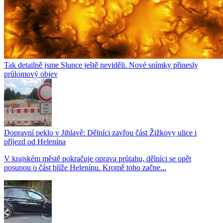
Tak detailně jsme Slunce ještě neviděli. Nové snímky přinesly
průlomový objev
Dopravní peklo v Jihlavě: Dělníci zavřou část Žižkovy ulice i
příjezd od Helenína
V krajském městě pokračuje oprava průtahu, dělníci se opět
posunou o část blíže Helenínu. Kromě toho začne...