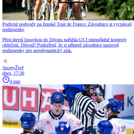
Podivné podvody na ženské Tour de France. Závodnice si vycpávají
podprsenky
Před úterní časovkou do Dijonu nařídila UCI mimořádné kontroly
oblečení. Důvod? Podezření, že si některé závodnice upravují
podprsenky pro aerodynamický zisk.
SportyŽivě
dnes, 17:39
4 min