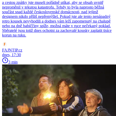
a cestou zpátky jste museli pořádně utíkat, aby se obsah uvnitř
neproměnil v tekutou katastrofu. Tehdy to byla naprosto běžná
součást snad každé československé domácnosti, nad jejímž
designem nikdo příliš nepřemýšlel. Pokud jste ale tento nenápadný
retro kousek nevyhodili a dodnes vám leží zapomenutý na chalupě
nebo na dně babiččiny spíže, možná máte v ruce nečekaný poklad.
Sběratelé jsou totiž dnes ochotni za zachovalé kousky zaplatit tisíce
korun na ruku.
FAJNTIP.cz
dnes, 17:30
3 min