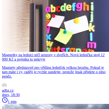
Magnetky na lednici ničí senzory v dveřích. Nová lednička stojí 12
000 Kč a pojistka to nekryje
Magnety představují pro většinu ledniček velkou hrozbu. Pokud je
tam máte i vy, raději je rychle sundejte, protože jinak přijdete o plno
peněz.
adbz.cz
dnes, 18:30
1 min