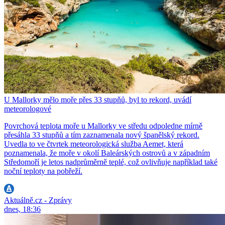
U Mallorky mělo moře přes 33 stupňů, byl to rekord, uvádí
meteorologové
Povrchová teplota moře u Mallorky ve středu odpoledne mírně
přesáhla 33 stupňů a tím zaznamenala nový španělský rekord.
Uvedla to ve čtvrtek meteorologická služba Aemet, která
poznamenala, že moře v okolí Baleárských ostrovů a v západním
Středomoří je letos nadprůměrně teplé, což ovlivňuje například také
noční teploty na pobřeží.
Aktuálně.cz - Zprávy
dnes, 18:36