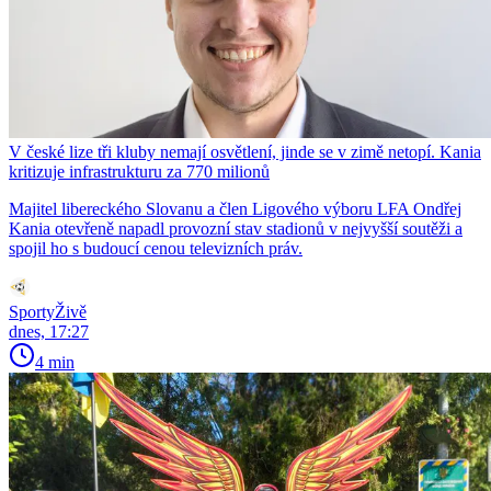
V české lize tři kluby nemají osvětlení, jinde se v zimě netopí. Kania
kritizuje infrastrukturu za 770 milionů
Majitel libereckého Slovanu a člen Ligového výboru LFA Ondřej
Kania otevřeně napadl provozní stav stadionů v nejvyšší soutěži a
spojil ho s budoucí cenou televizních práv.
SportyŽivě
dnes, 17:27
4 min