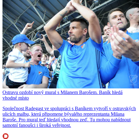
Ostravu ozdobí nový mural s Milanem Barošem. Baník hledá
vhodné místo
Společnost Radegast ve spolupráci s Baníkem vytvoří v ostravských
ulicích malbu, která připomene bývalého reprezentanta Milana
Baroše. Pro mural teď hledají vhodnou zeď. Tu mohou nabídnout
samotní fanoušci i široká veřejnost.