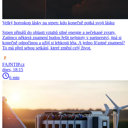
Velký horoskop lásky na srpen: kdo konečně potká svoji lásku
Srpen přináší do oblasti vztahů silné energie a nečekané zvraty.
Zatímco některá znamení budou řešit nejistoty v partnerství, jiná si
konečně odpočinou a užijí si lehkosti léta. A jedno šťastné znamení?
To má před sebou setkání, které změní celý život.
FAJNTIP.cz
dnes, 18:15
6 min