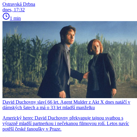
Ostravská Drbna
dnes, 17:32
1 min
David Duchovny slaví 66 let. Agent Mulder z Akt X dnes natáčí v
dámských šatech a má o 33 let mladší manželku
Americký herec David Duchovny překvapuje tajnou svatbou s
výrazně mladší partnerkou i nečekanou filmovou rolí. Letos navíc
potěší české fanoušky v Praze.