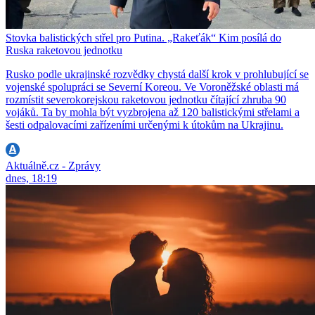
Stovka balistických střel pro Putina. „Rakeťák“ Kim posílá do
Ruska raketovou jednotku
Rusko podle ukrajinské rozvědky chystá další krok v prohlubující se
vojenské spolupráci se Severní Koreou. Ve Voroněžské oblasti má
rozmístit severokorejskou raketovou jednotku čítající zhruba 90
vojáků. Ta by mohla být vyzbrojena až 120 balistickými střelami a
šesti odpalovacími zařízeními určenými k útokům na Ukrajinu.
Aktuálně.cz - Zprávy
dnes, 18:19