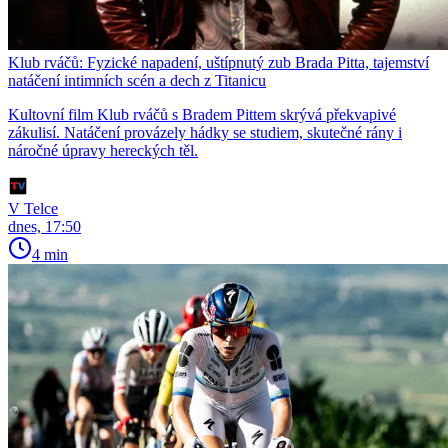
Klub rváčů: Fyzické napadení, uštípnutý zub Brada Pitta, tajemství
natáčení intimních scén a dech z Titanicu
Kultovní film Klub rváčů s Bradem Pittem skrývá překvapivé
zákulisí. Natáčení provázely hádky se studiem, skutečné rány i
náročné úpravy hereckých těl.
V Telce
dnes, 17:50
4 min