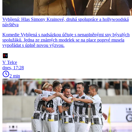
Vybíjená: Hlas Simony Krainové, druhá spolupráce a hollywoodská
návštěva
Komedie Vybíjená s nadsázkou účtuje s nenaplněnými sny bývalých
spolužáků. Jedna ze známých modelek se na place poprvé musela
vypořádat s úplně novou výzvou.
V Telce
dnes, 17:28
2 min