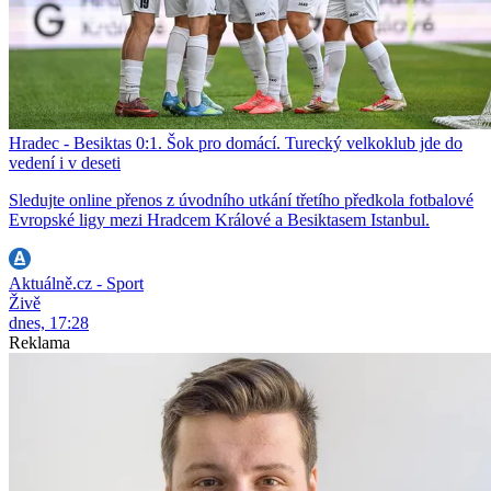
Hradec - Besiktas 0:1. Šok pro domácí. Turecký velkoklub jde do
vedení i v deseti
Sledujte online přenos z úvodního utkání třetího předkola fotbalové
Evropské ligy mezi Hradcem Králové a Besiktasem Istanbul.
Aktuálně.cz - Sport
Živě
dnes, 17:28
Reklama