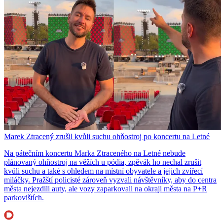
Marek Ztracený zrušil kvůli suchu ohňostroj po koncertu na Letné
Na pátečním koncertu Marka Ztraceného na Letné nebude
plánovaný ohňostroj na věžích u pódia, zpěvák ho nechal zrušit
kvůli suchu a také s ohledem na místní obyvatele a jejich zvířecí
miláčky. Pražští policisté zároveň vyzvali návštěvníky, aby do centra
města nejezdili auty, ale vozy zaparkovali na okraji města na P+R
parkovištích.