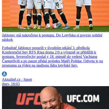
Jablonec má nakročeno k postupu. Do Lotyšska si poveze solidní
náskok
Fotbalisté Jablonce porazili v úvodním utkání 3. předkola
Konferenční ligy RFS Riga doma 2:0 a výrazně se přiblížili k
postupu. Severočechy poslal v 18. minutě do vedení Vachtang
Čanturišvili a po pauze přidal pojistku Matěj Polidar. Odveta je na
programu za týden na stadionu lídra lotyšské ligy.
Aktuálně.cz - Sport
dnes, 18:03