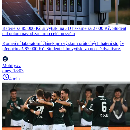
Baterie za 85 000 Kč si vytiskl na 3D tiskárně za 2 000 Kč. Student
dal potom návod zadarmo celému světu
Komerční laboratorní článek pro výzkum průtočných baterií stojí v
přepočtu až 85 000 Kč. Student si ho vytiskl za necelé dva tisíce.
Mobify.cz
dnes, 18:03
4 min