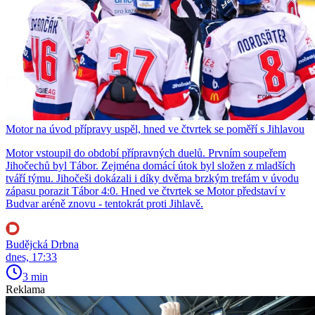
Motor na úvod přípravy uspěl, hned ve čtvrtek se poměří s Jihlavou
Motor vstoupil do období přípravných duelů. Prvním soupeřem
Jihočechů byl Tábor. Zejména domácí útok byl složen z mladších
tváří týmu. Jihočeši dokázali i díky dvěma brzkým trefám v úvodu
zápasu porazit Tábor 4:0. Hned ve čtvrtek se Motor představí v
Budvar aréně znovu - tentokrát proti Jihlavě.
Budějcká Drbna
dnes, 17:33
3 min
Reklama