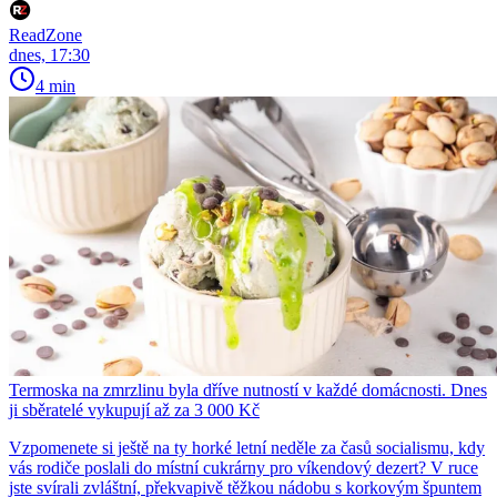
ReadZone
dnes, 17:30
4 min
Termoska na zmrzlinu byla dříve nutností v každé domácnosti. Dnes
ji sběratelé vykupují až za 3 000 Kč
Vzpomenete si ještě na ty horké letní neděle za časů socialismu, kdy
vás rodiče poslali do místní cukrárny pro víkendový dezert? V ruce
jste svírali zvláštní, překvapivě těžkou nádobu s korkovým špuntem