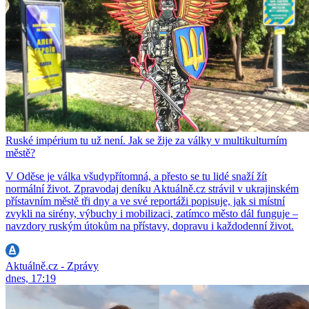
Ruské impérium tu už není. Jak se žije za války v multikulturním
městě?
V Oděse je válka všudypřítomná, a přesto se tu lidé snaží žít
normální život. Zpravodaj deníku Aktuálně.cz strávil v ukrajinském
přístavním městě tři dny a ve své reportáži popisuje, jak si místní
zvykli na sirény, výbuchy i mobilizaci, zatímco město dál funguje –
navzdory ruským útokům na přístavy, dopravu i každodenní život.
Aktuálně.cz - Zprávy
dnes, 17:19