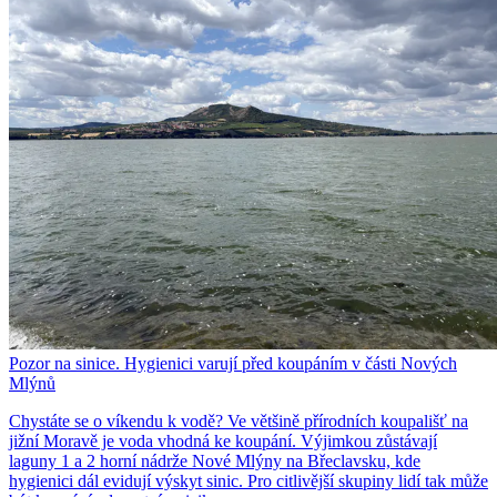
Pozor na sinice. Hygienici varují před koupáním v části Nových
Mlýnů
Chystáte se o víkendu k vodě? Ve většině přírodních koupališť na
jižní Moravě je voda vhodná ke koupání. Výjimkou zůstávají
laguny 1 a 2 horní nádrže Nové Mlýny na Břeclavsku, kde
hygienici dál evidují výskyt sinic. Pro citlivější skupiny lidí tak může