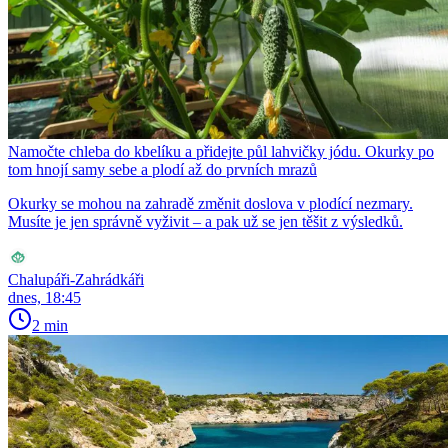
Namočte chleba do kbelíku a přidejte půl lahvičky jódu. Okurky po
tom hnojí samy sebe a plodí až do prvních mrazů
Okurky se mohou na zahradě změnit doslova v plodící nezmary.
Musíte je jen správně vyživit – a pak už se jen těšit z výsledků.
Chalupáři-Zahrádkáři
dnes, 18:45
2 min