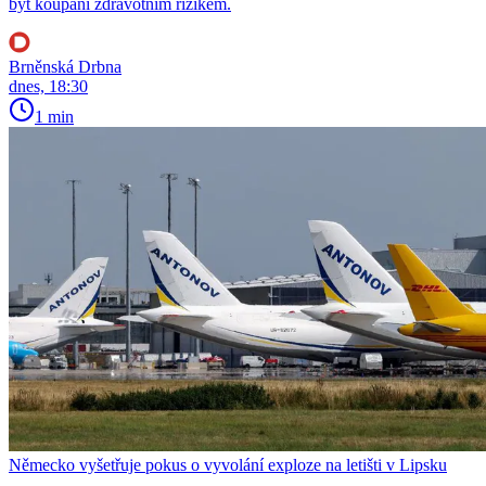
být koupání zdravotním rizikem.
Brněnská Drbna
dnes, 18:30
1 min
Německo vyšetřuje pokus o vyvolání exploze na letišti v Lipsku