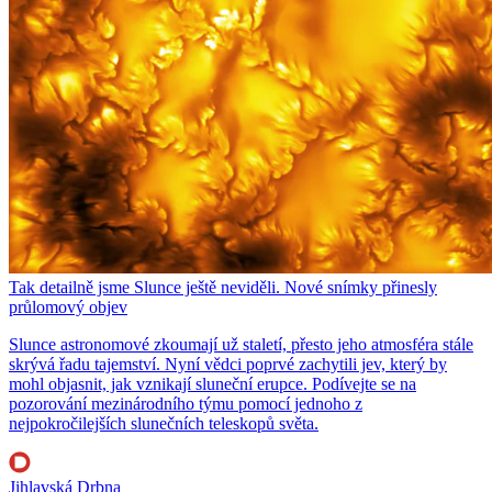
Tak detailně jsme Slunce ještě neviděli. Nové snímky přinesly
průlomový objev
Slunce astronomové zkoumají už staletí, přesto jeho atmosféra stále
skrývá řadu tajemství. Nyní vědci poprvé zachytili jev, který by
mohl objasnit, jak vznikají sluneční erupce. Podívejte se na
pozorování mezinárodního týmu pomocí jednoho z
nejpokročilejších slunečních teleskopů světa.
Jihlavská Drbna