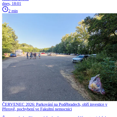
dnes, 18:01
2 min
ČERVENEC 2026: Parkování na Poděbradech, obří investice v
Přerově, pochybení ve Fakultní nemocnici