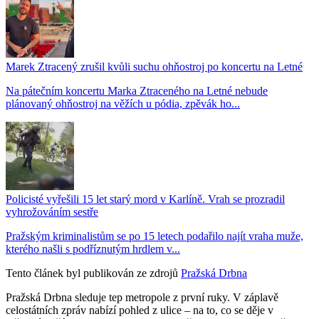
Marek Ztracený zrušil kvůli suchu ohňostroj po koncertu na Letné
Na pátečním koncertu Marka Ztraceného na Letné nebude
plánovaný ohňostroj na věžích u pódia, zpěvák ho...
Policisté vyřešili 15 let starý mord v Karlíně. Vrah se prozradil
vyhrožováním sestře
Pražským kriminalistům se po 15 letech podařilo najít vraha muže,
kterého našli s podříznutým hrdlem v...
Tento článek byl publikován ze zdrojů
Pražská Drbna
Pražská Drbna sleduje tep metropole z první ruky. V záplavě
celostátních zpráv nabízí pohled z ulice – na to, co se děje v