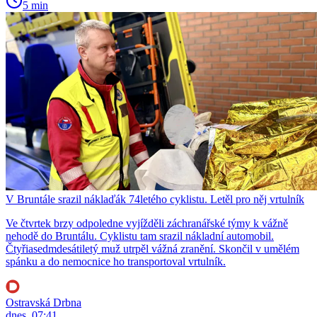
5 min
V Bruntále srazil náklaďák 74letého cyklistu. Letěl pro něj vrtulník
Ve čtvrtek brzy odpoledne vyjížděli záchranářské týmy k vážně
nehodě do Bruntálu. Cyklistu tam srazil nákladní automobil.
Čtyřiasedmdesátiletý muž utrpěl vážná zranění. Skončil v umělém
spánku a do nemocnice ho transportoval vrtulník.
Ostravská Drbna
dnes, 07:41