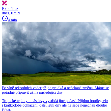
Extrafit.cz
dnes, 07:19
4 min
Po vlně rekordních veder přijde prudká a nečekaná změna. Máme se
pořádně připravit už na následující dny
Tropické teploty u nás brzy vystřídá jiné počasí. Přijdou bouřky, vítr
i krátkodobé ochlazení, další letní dny ale na sebe nenechají dlouho
čekat.