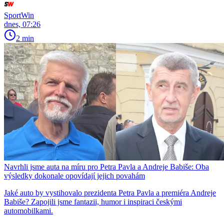
SportWin
dnes, 07:26
2 min
Navrhli jsme auta na míru pro Petra Pavla a Andreje Babiše: Oba
výsledky dokonale opovídají jejich povahám
Jaké auto by vystihovalo prezidenta Petra Pavla a premiéra Andreje
Babiše? Zapojili jsme fantazii, humor i inspiraci českými
automobilkami.