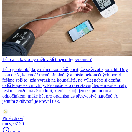
Léto a tlak. Co by měli vědět nejen hypertonici?
Léto je období, kdy máme konečně pocit, že se život zpomalil. Dny
jsou delší, kalendář méně přeplněný a místo nekonečných porad
řešíme spíš to, zda vyrazit na koupaliště, na výlet nebo si dopřát
další kopeček zmrzliny. Pro naše tělo představují teplé měsíce malý
restart. Jenže právě období, které si spojujeme s pohodou a
odpočinkem, může být pro organismus překvapivě náročné. A
jedním z důvodů je krevní tlak.
Plné zdraví
dnes, 07:26
4 min