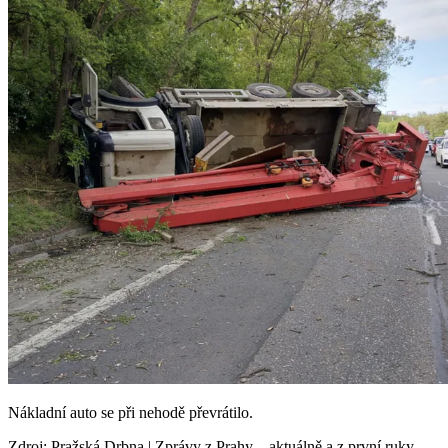
Nákladní auto se při nehodě převrátilo.
Zdroj
:
Pražská Drbna | Zprávy z Prahy – aktuálně a z první ruky