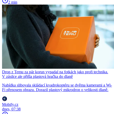
2 min
Dron z Temu za pár korun vypadal na fotkách jako profi technika.
V zásilce ale přišla plastová hračka do dlaně
Nabídka slibovala skládací kvadrokoptéru se dvěma kamerami a Wi-
Fi přenosem obrazu. Dorazil plastový mikrodron o velikosti dlaně.
Mobify.cz
dnes, 07:38