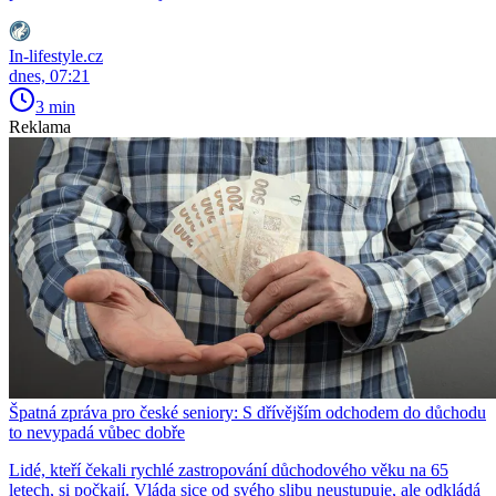
In-lifestyle.cz
dnes, 07:21
3 min
Reklama
Špatná zpráva pro české seniory: S dřívějším odchodem do důchodu
to nevypadá vůbec dobře
Lidé, kteří čekali rychlé zastropování důchodového věku na 65
letech, si počkají. Vláda sice od svého slibu neustupuje, ale odkládá