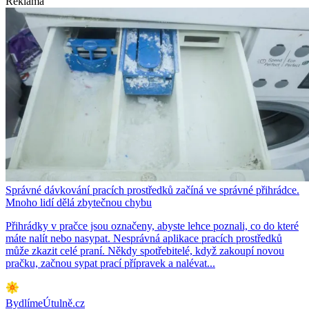
Reklama
Správné dávkování pracích prostředků začíná ve správné přihrádce.
Mnoho lidí dělá zbytečnou chybu
Přihrádky v pračce jsou označeny, abyste lehce poznali, co do které
máte nalít nebo nasypat. Nesprávná aplikace pracích prostředků
může zkazit celé praní. Někdy spotřebitelé, když zakoupí novou
pračku, začnou sypat prací přípravek a nalévat...
BydlímeÚtulně.cz