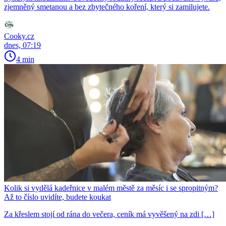
zjemněný smetanou a bez zbytečného koření, který si zamilujete.
Cooky.cz
dnes, 07:19
4 min
Kolik si vydělá kadeřnice v malém městě za měsíc i se spropitným?
Až to číslo uvidíte, budete koukat
Za křeslem stojí od rána do večera, ceník má vyvěšený na zdi […]