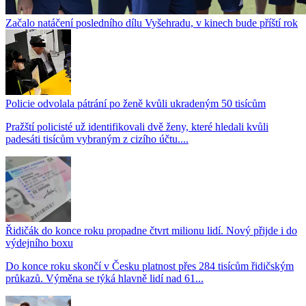
Začalo natáčení posledního dílu Vyšehradu, v kinech bude příští rok
Policie odvolala pátrání po ženě kvůli ukradeným 50 tisícům
Pražští policisté už identifikovali dvě ženy, které hledali kvůli
padesáti tisícům vybraným z cizího účtu....
Řidičák do konce roku propadne čtvrt milionu lidí. Nový přijde i do
výdejního boxu
Do konce roku skončí v Česku platnost přes 284 tisícům řidičským
průkazů. Výměna se týká hlavně lidí nad 61...