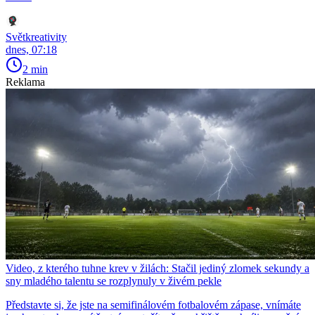
Světkreativity
dnes, 07:18
2 min
Reklama
Video, z kterého tuhne krev v žilách: Stačil jediný zlomek sekundy a
sny mladého talentu se rozplynuly v živém pekle
Představte si, že jste na semifinálovém fotbalovém zápase, vnímáte