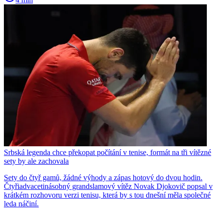
Srbská legenda chce překopat počítání v tenise, formát na tři vítězné
sety by ale zachovala
Sety do čtyř gamů, žádné výhody a zápas hotový do dvou hodin.
Čtyřiadvacetinásobný grandslamový vítěz Novak Djokovič popsal v
krátkém rozhovoru verzi tenisu, která by s tou dnešní měla společné
leda náčiní.