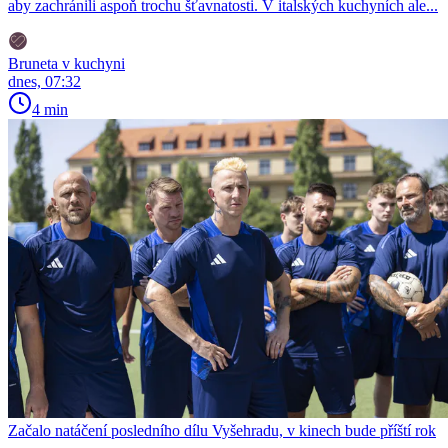
aby zachránili aspoň trochu šťavnatosti. V italských kuchyních ale...
Bruneta v kuchyni
dnes, 07:32
4 min
Začalo natáčení posledního dílu Vyšehradu, v kinech bude příští rok