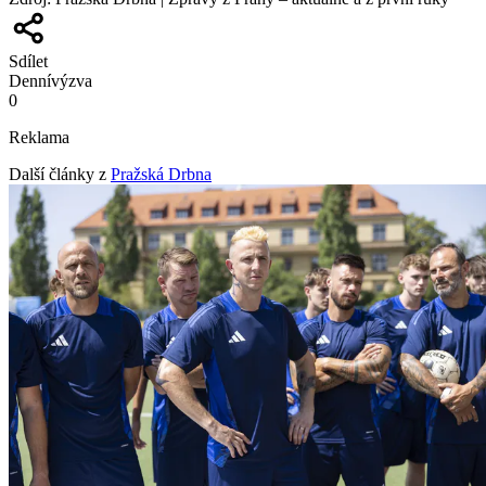
Sdílet
Denní
výzva
0
Reklama
Další články z
Pražská Drbna