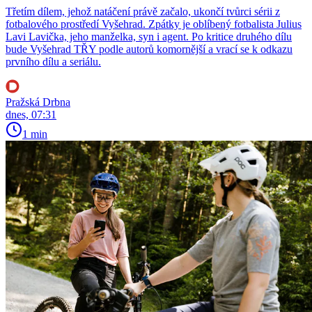
Třetím dílem, jehož natáčení právě začalo, ukončí tvůrci sérii z
fotbalového prostředí Vyšehrad. Zpátky je oblíbený fotbalista Julius
Lavi Lavička, jeho manželka, syn i agent. Po kritice druhého dílu
bude Vyšehrad TŘY podle autorů komornější a vrací se k odkazu
prvního dílu a seriálu.
Pražská Drbna
dnes, 07:31
1 min