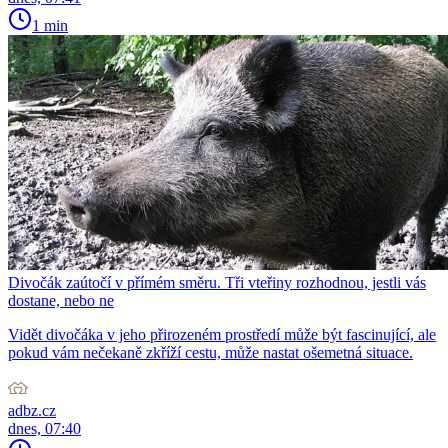
1 min
Divočák zaútočí v přímém směru. Tři vteřiny rozhodnou, jestli vás
dostane, nebo ne
Vidět divočáka v jeho přirozeném prostředí může být fascinující, ale
pokud vám nečekaně zkříží cestu, může nastat ošemetná situace.
adbz.cz
dnes, 07:40