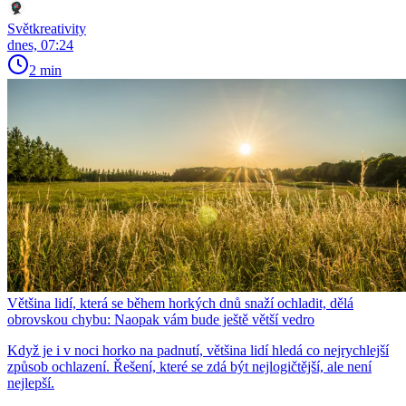
Světkreativity
dnes, 07:24
2 min
Většina lidí, která se během horkých dnů snaží ochladit, dělá
obrovskou chybu: Naopak vám bude ještě větší vedro
Když je i v noci horko na padnutí, většina lidí hledá co nejrychlejší
způsob ochlazení. Řešení, které se zdá být nejlogičtější, ale není
nejlepší.