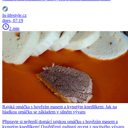
In-lifestyle.cz
dnes, 07:19
2 min
Rajská omáčka s hovězím masem a kynutým knedlíkem: Jak na
hladkou omáčku se základem v silném vývaru
Připravte si nejlepší domácí rajskou omáčku s hovězím masem a
kynutým knedlíkem! Osvědčený rodinný recept z poctivého vývaru,