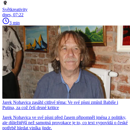
Světkreativity
dnes, 07:22
3 min
Jarek Nohavica zasáhl citlivé téma: Ve své písni zmínil Babiše i
Putina, za což čelí drsné kritice
Jarek Nohavica ve své písni před časem připomněl jména z politiky,
ale důležitější než samotná provokace je to, co text vypovídá o české
potřebě hledat viníka jinde.