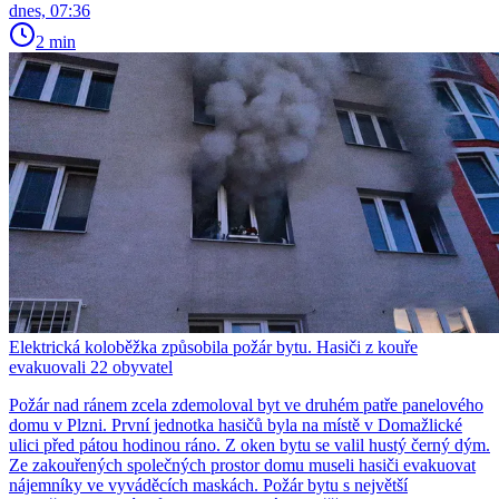
dnes, 07:36
2 min
Elektrická koloběžka způsobila požár bytu. Hasiči z kouře
evakuovali 22 obyvatel
Požár nad ránem zcela zdemoloval byt ve druhém patře panelového
domu v Plzni. První jednotka hasičů byla na místě v Domažlické
ulici před pátou hodinou ráno. Z oken bytu se valil hustý černý dým.
Ze zakouřených společných prostor domu museli hasiči evakuovat
nájemníky ve vyváděcích maskách. Požár bytu s největší