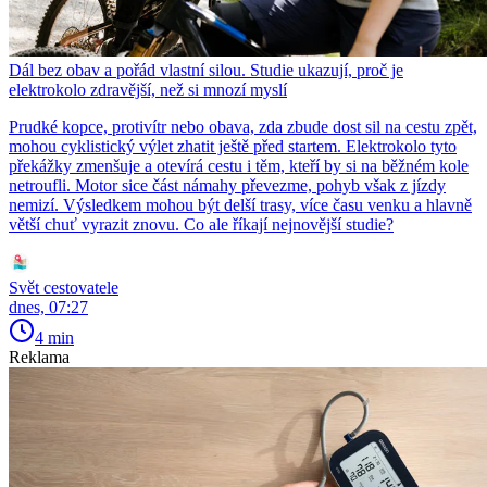
Dál bez obav a pořád vlastní silou. Studie ukazují, proč je
elektrokolo zdravější, než si mnozí myslí
Prudké kopce, protivítr nebo obava, zda zbude dost sil na cestu zpět,
mohou cyklistický výlet zhatit ještě před startem. Elektrokolo tyto
překážky zmenšuje a otevírá cestu i těm, kteří by si na běžném kole
netroufli. Motor sice část námahy převezme, pohyb však z jízdy
nemizí. Výsledkem mohou být delší trasy, více času venku a hlavně
větší chuť vyrazit znovu. Co ale říkají nejnovější studie?
Svět cestovatele
dnes, 07:27
4 min
Reklama