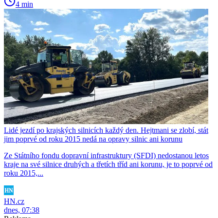
4 min
Lidé jezdí po krajských silnicích každý den. Hejtmani se zlobí, stát
jim poprvé od roku 2015 nedá na opravy silnic ani korunu
Ze Státního fondu dopravní infrastruktury (SFDI) nedostanou letos
kraje na své silnice druhých a třetích tříd ani korunu, je to poprvé od
roku 2015,...
HN.cz
dnes, 07:38