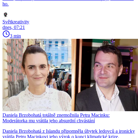
ho.
Světkreativity
dnes, 07:21
3 min
Daniela Brzobohatá totálně znemožnila Petra Macinku:
Moderátorka mu vrátila jeho absurdní chvástání
Daniela Brzobohatá z Islandu připomněla úbytek ledovců a ironicky
vrátila Petru Macinkovi jeho výrok o konci klimatické krize.