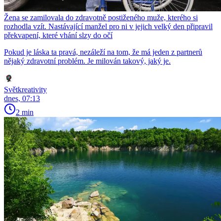
Žena se zamilovala do zdravotně postiženého muže, kterého si
rozhodla vzít. Nastávající manžel pro ni v jejich velký den připravil
překvapení, které vhání slzy do očí
Pokud je láska ta pravá, nezáleží na tom, že má jeden z partnerů
nějaký zdravotní problém. Je milován takový, jaký je.
Světkreativity
dnes, 07:13
2 min