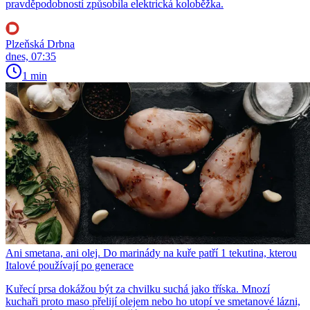
pravděpodobností způsobila elektrická koloběžka.
Plzeňská Drbna
dnes, 07:35
1 min
Ani smetana, ani olej. Do marinády na kuře patří 1 tekutina, kterou
Italové používají po generace
Kuřecí prsa dokážou být za chvilku suchá jako tříska. Mnozí
kuchaři proto maso přelijí olejem nebo ho utopí ve smetanové lázni,