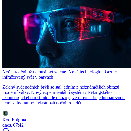
Noční vidění už nemusí být zelené. Nová technologie ukazuje
infračervený svět v barvách
Zelený svět nočních brýlí se stal jedním z nejznámějších obrazů
moderní války. Nový experimentální systém z Pekingského
technologického institutu ale ukazuje, že právě tato jednobarevnost
nemusí být nutnou vlastností nočního vidění.
Kód Enigma
dnes, 07:42