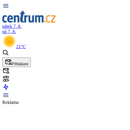
pátek 7. 8.
pá 7. 8.
21°C
Přihlášení
Reklama