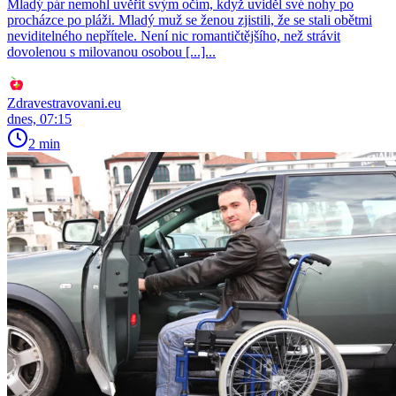
Mladý pár nemohl uvěřit svým očím, když uviděl své nohy po
procházce po pláži. Mladý muž se ženou zjistili, že se stali obětmi
neviditelného nepřítele. Není nic romantičtějšího, než strávit
dovolenou s milovanou osobou [...]...
Zdravestravovani.eu
dnes, 07:15
2 min