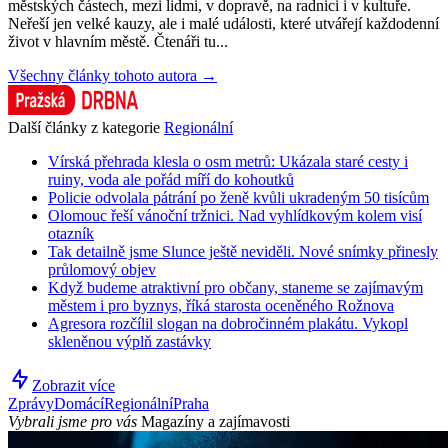
městských částech, mezi lidmi, v dopravě, na radnici i v kultuře.
Neřeší jen velké kauzy, ale i malé události, které utvářejí každodenní
život v hlavním městě. Čtenáři tu...
Všechny články tohoto autora →
Další články z kategorie
Regionální
Vírská přehrada klesla o osm metrů: Ukázala staré cesty i
ruiny, voda ale pořád míří do kohoutků
Policie odvolala pátrání po ženě kvůli ukradeným 50 tisícům
Olomouc řeší vánoční tržnici. Nad vyhlídkovým kolem visí
otazník
Tak detailně jsme Slunce ještě neviděli. Nové snímky přinesly
průlomový objev
Když budeme atraktivní pro občany, staneme se zajímavým
městem i pro byznys, říká starosta oceněného Rožnova
Agresora rozčílil slogan na dobročinném plakátu. Vykopl
skleněnou výplň zastávky
Zobrazit více
Zprávy
Domácí
Regionální
Praha
Vybrali jsme pro vás
Magazíny a zajímavosti