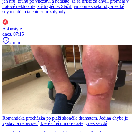
jen hru, touhu po vítězství a netušíte, že se hřiště za chvíli promění v
hotové peklo a dějiště tragédie. Stačil jen zlomek sekundy a velké
sny mladého talentu se rozplynuly.
Asianstyle
dnes, 07:15
2 min
Romantická procházka po pláži skončila dramatem. Jediná chyba je
vystavila nebezpečí, které číhá u moře častěji, než se zdá