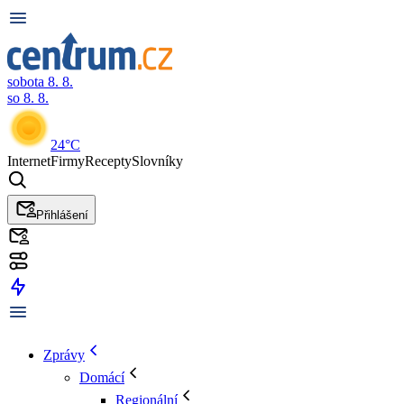
sobota 8. 8.
so 8. 8.
24°C
Internet
Firmy
Recepty
Slovníky
Přihlášení
Zprávy
Domácí
Regionální