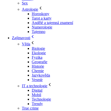
Sex
Astrologie
Horoskopy
Tarot a karty
Andělé a tajemná znamení
Numerologie
Tajemno
Zajímavosti
Věda
Biologie
Ekologie
Fyzika
Geografie
Historie
Chemie
Jazykověda
Vesmír
IT a technologie
Digital
Mobil
Technologie
Trendy
True crime