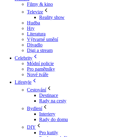
Filmy & kino
Televize
Reality show
Hudba
Hry
Literatura
Výtvarné umění
Divadlo
Digi a stream
Celebrity
Módní policie
Pro pamětníky
Nové tváře
Lifestyle
Cestování
Destinace
Rady na cesty
Bydlení
Interiery
Rady do domu
DIY
Pro kutily