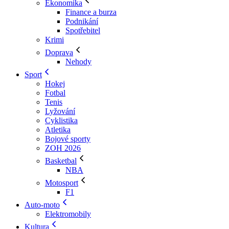
Ekonomika
Finance a burza
Podnikání
Spotřebitel
Krimi
Doprava
Nehody
Sport
Hokej
Fotbal
Tenis
Lyžování
Cyklistika
Atletika
Bojové sporty
ZOH 2026
Basketbal
NBA
Motosport
F1
Auto-moto
Elektromobily
Kultura