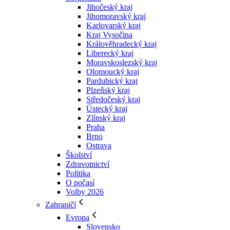
Jihočeský kraj
Jihomoravský kraj
Karlovarský kraj
Kraj Vysočina
Králověhradecký kraj
Liberecký kraj
Moravskoslezský kraj
Olomoucký kraj
Pardubický kraj
Plzeňský kraj
Středočeský kraj
Ústecký kraj
Zlínský kraj
Praha
Brno
Ostrava
Školství
Zdravotnictví
Politika
O počasí
Volby 2026
Zahraničí
Evropa
Slovensko