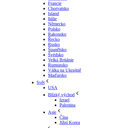
Francie
Chorvatsko
Island
Itálie
Německo
Polsko
Rakousko
Řecko
Rusko
Španělsko
Švédsko
Velká Británie
Rumunsko
Válka na Ukrajině
Maďarsko
Svět
USA
Blízký východ
Izrael
Palestina
Asie
Čína
Jižní Korea