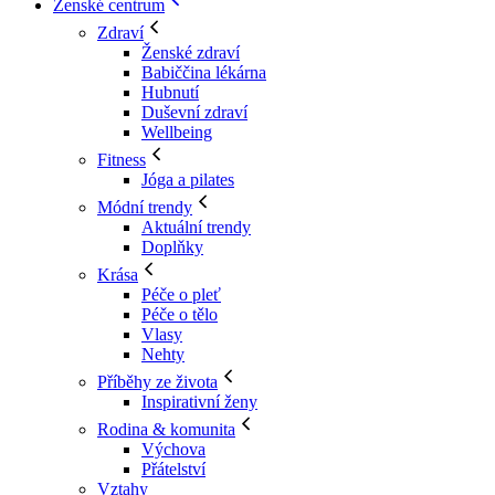
Ženské centrum
Zdraví
Ženské zdraví
Babiččina lékárna
Hubnutí
Duševní zdraví
Wellbeing
Fitness
Jóga a pilates
Módní trendy
Aktuální trendy
Doplňky
Krása
Péče o pleť
Péče o tělo
Vlasy
Nehty
Příběhy ze života
Inspirativní ženy
Rodina & komunita
Výchova
Přátelství
Vztahy