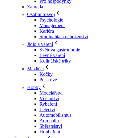
Pro hospodyňky
Zahrada
Osobní rozvoj
Psychologie
Management
Kariéra
Spiritualita a náboženství
Jídlo a vaření
Světová gastronomie
Levné vaření
Kulinářské triky
Mazlíčci
Kočky
Pejskové
Hobby
Modelářství
Včelařství
Rybaření
Letectví
Automobilismus
Adrenalin
Sběratelství
Houbaření