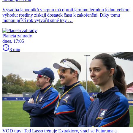
Výsadba jahodníků v srpnu má oproti jarnímu termínu jednu velkou
výhodu: rostliny získají dostatek času k zakořenění. Díky tomu
mohou příští rok vytvořit silné trsy …
Planeta zahrady
dnes, 17:05
3 min
VOD tipy: Ted Lasso trénuje Extraktory, vrací se Futurama a