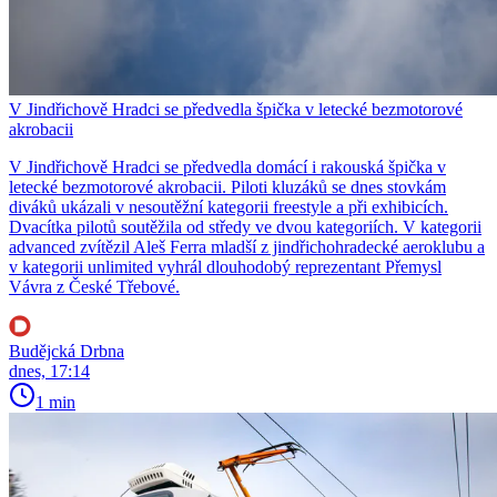
V Jindřichově Hradci se předvedla špička v letecké bezmotorové
akrobacii
V Jindřichově Hradci se předvedla domácí i rakouská špička v
letecké bezmotorové akrobacii. Piloti kluzáků se dnes stovkám
diváků ukázali v nesoutěžní kategorii freestyle a při exhibicích.
Dvacítka pilotů soutěžila od středy ve dvou kategoriích. V kategorii
advanced zvítězil Aleš Ferra mladší z jindřichohradecké aeroklubu a
v kategorii unlimited vyhrál dlouhodobý reprezentant Přemysl
Vávra z České Třebové.
Budějcká Drbna
dnes, 17:14
1 min