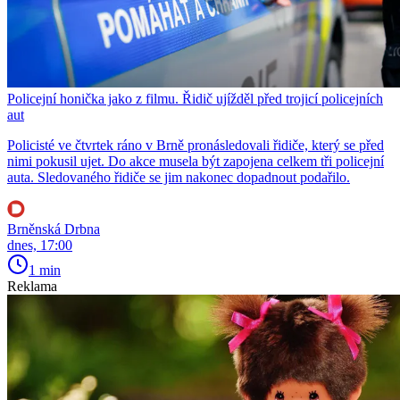
Policejní honička jako z filmu. Řidič ujížděl před trojicí policejních
aut
Policisté ve čtvrtek ráno v Brně pronásledovali řidiče, který se před
nimi pokusil ujet. Do akce musela být zapojena celkem tři policejní
auta. Sledovaného řidiče se jim nakonec dopadnout podařilo.
Brněnská Drbna
dnes, 17:00
1 min
Reklama