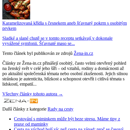
Karamelizovaná křídla s česnekem aneb šťavnatý pokrm s osobitým
prvkem
Sladké a slané chutě se v tomto receptu setkávají v dokonale
vyvážené symfonii. Šťavnaté maso se...
Tento článek byl publikován ze zdrojů
Žena-in.cz
Články ze Žena-in.cz přinášejí osobitý, často velmi otevřený pohled
na ženský svět v celé jeho šíři – od vztahů, rodiny a domácnosti až
po aktuální společenská témata nebo osobní zkušenosti. Jejich silnou
stránkou je autenticita, blízkost a schopnost otevřít i citlivá témata s
lidskostí, empatií...
Všechny články tohoto autora →
Další články z kategorie
Rady na cesty
Cestování s miminkem může být beze stresu. Máme tipy z
praxe od maminky
Cesta na východ bolí víc než cesta na západ: proč se časový