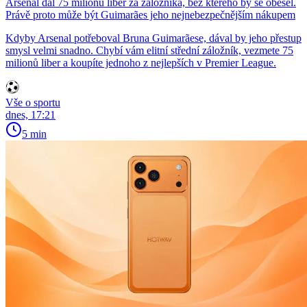
Arsenal dal 75 milionů liber za záložníka, bez kterého by se obešel.
Právě proto může být Guimarães jeho nejnebezpečnějším nákupem
Kdyby Arsenal potřeboval Bruna Guimarãese, dával by jeho přestup
smysl velmi snadno. Chybí vám elitní střední záložník, vezmete 75
milionů liber a koupíte jednoho z nejlepších v Premier League.
Vše o sportu
dnes, 17:21
5 min