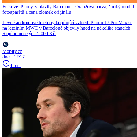
Fejkové iPhony zaplavily Barcelonu. Oranžová barva, široký modul
fotoaparátů a cena zlomek originálu
Levné androidové telefony kopírující vzhled iPhonu 17 Pro Max se
na letošním MWC v Barceloně objevily hned na několika stáncích.
Stojí od necelých 5 000 Kč.
Mobify.cz
dnes, 17:17
4 min