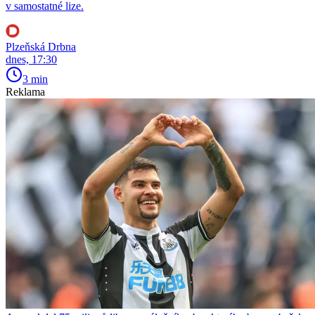
v samostatné lize.
Plzeňská Drbna
dnes, 17:30
3 min
Reklama