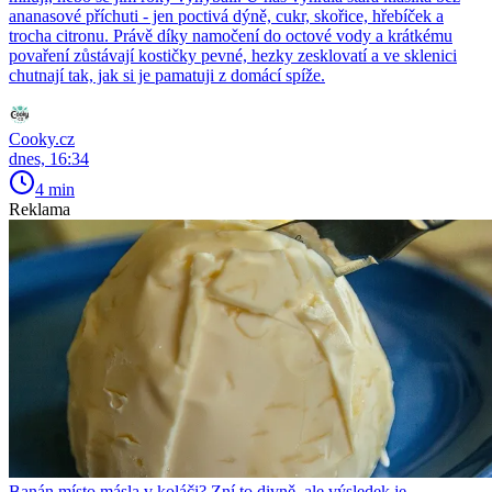
ananasové příchuti - jen poctivá dýně, cukr, skořice, hřebíček a
trocha citronu. Právě díky namočení do octové vody a krátkému
povaření zůstávají kostičky pevné, hezky zesklovatí a ve sklenici
chutnají tak, jak si je pamatuji z domácí spíže.
Cooky.cz
dnes, 16:34
4 min
Reklama
Banán místo másla v koláči? Zní to divně, ale výsledek je