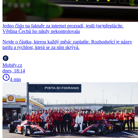
Jedno číslo na faktuře za internet prozradí, jestli (ne)přeplácíte.
Většina Čechů ho nikdy nekontrolovala
Nejde o částku, kterou každý měsíc zaplatíte. Rozhodující je název
tarifu a rychlost, která se za ním skrývá.
Mobify.cz
dnes, 18:14
4 min