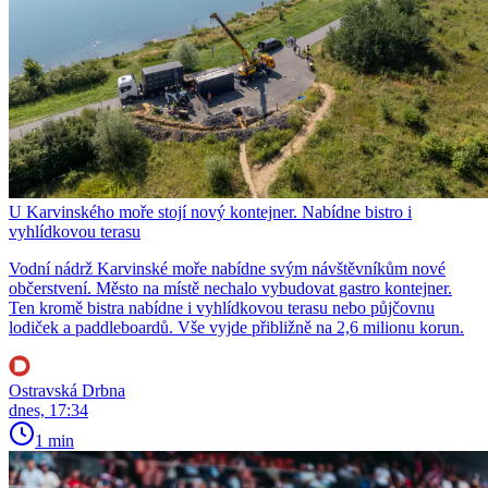
U Karvinského moře stojí nový kontejner. Nabídne bistro i
vyhlídkovou terasu
Vodní nádrž Karvinské moře nabídne svým návštěvníkům nové
občerstvení. Město na místě nechalo vybudovat gastro kontejner.
Ten kromě bistra nabídne i vyhlídkovou terasu nebo půjčovnu
lodiček a paddleboardů. Vše vyjde přibližně na 2,6 milionu korun.
Ostravská Drbna
dnes, 17:34
1 min