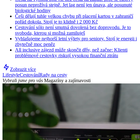
posun neprožívá stejně. Jet lag není jen únava, ale posunuté
biologické hodiny
Češi dělají tuhle velkou chybu při placení kartou v zahraničí
pořád dokola. Stojí je to klidně i 2 000 Kč
Cestování sólo není smutná dovolená bez doprovodu. Je to
svoboda, kterou si možná zamiluješ
Vyhlašujeme nejhorší letní výlety pro seniory. Stojí je energii i
zbytečně moc peněz
All inclusive zájezd může skončit dřív, než začne: Klienti
problémové cestovky riskují vysokou finanční ztrátu
Zobrazit více
Lifestyle
Cestování
Rady na cesty
Vybrali jsme pro vás
Magazíny a zajímavosti