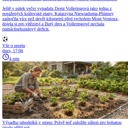
Ještě v pátek večer vypadala Demi Volleringová jako jedna z
poražených královské etapy. Katarzyna Niewiadoma-Phinney
zaútočila více než devět kilometrů před vrcholem Mont Ventoux,
dojela si pro vítězství a žlutý dres a Volleringové nechala
patnáctisekundový deficit.
Vše o sportu
dnes, 17:06
4 min
Výsadba jahodníků v srpnu: Právě teď založíte záhon pro bohatou
úrodu příští rok