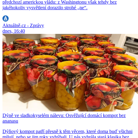
předchozí americkou vládu: z Washingtonu však tehdy bez
jakéhokoliv vysvětlení dorazilo strohé „ne“.
Aktuálně.cz - Zprávy
dnes, 16:40
Dýně ve sladkokyselém nálevu: Osvěžující domácí kompot bez
ananasu
Dýňový kompot patří přesně k těm věcem, které doma buď všichni
milují, nebo se jim roky vyhýbali. U nás vyhrála stará klasika bez