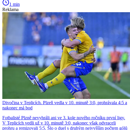
1 min
Reklama
Divočina v Teplicích. Plzeň vedla v 10. minutě 3:0, prohrávala 4:5 a
nakonec má bod
Fotbalisté Plzně nevyhráli ani ve 3. kole nového ročníku první ligy.
V Teplicích vedli už v 10. minutě 3:0, nakonec však odvraceli
prohru a remizovali 5:5. Šlo o duel s druhým nejvyšším počtem gólů