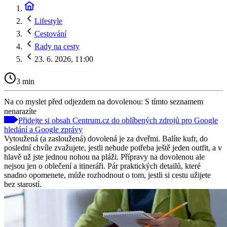
Lifestyle
Cestování
Rady na cesty
23. 6. 2026, 11:00
3 min
Na co myslet před odjezdem na dovolenou: S tímto seznamem
nenarazíte
Přidejte si obsah Centrum.cz do oblíbených zdrojů pro Google
hledání a Google zprávy
Vytoužená (a zasloužená) dovolená je za dveřmi. Balíte kufr, do
poslední chvíle zvažujete, jestli nebude potřeba ještě jeden outfit, a v
hlavě už jste jednou nohou na pláži. Přípravy na dovolenou ale
nejsou jen o oblečení a itineráři. Pár praktických detailů, které
snadno opomenete, může rozhodnout o tom, jestli si cestu užijete
bez starostí.