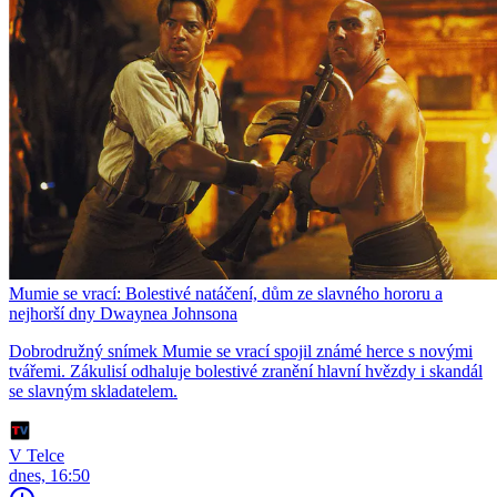
Mumie se vrací: Bolestivé natáčení, dům ze slavného hororu a
nejhorší dny Dwaynea Johnsona
Dobrodružný snímek Mumie se vrací spojil známé herce s novými
tvářemi. Zákulisí odhaluje bolestivé zranění hlavní hvězdy i skandál
se slavným skladatelem.
V Telce
dnes, 16:50