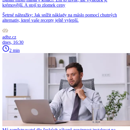
krémovější. A stojí to zlomek ceny
Šetrné náhražky: Jak snížit náklady na máslo pomocí chutných
alternativ, které vaše recepty ještě vylepší.
adbz.cz
dnes, 16:30
2 min
Má zaměstnavatel dle českých zákonů povinnost instalovat na