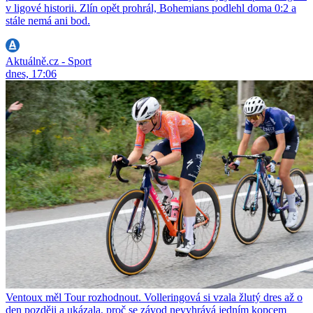
v ligové historii. Zlín opět prohrál, Bohemians podlehl doma 0:2 a
stále nemá ani bod.
Aktuálně.cz - Sport
dnes, 17:06
Ventoux měl Tour rozhodnout. Volleringová si vzala žlutý dres až o
den později a ukázala, proč se závod nevyhrává jedním kopcem