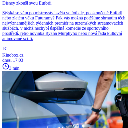
Disney zkouší svou Euforii
Stýská se vám po mistrovství světa ve fotbale, po skončené Euforii
nebo zlatém věku Futuramy? Pak vás možná potěšíme shrnutím těch
nejvýznamnějších týdenních premiér na tuzemských streamovacích
službách, v nichž nechybí úspěšná komedie ze sportovního
prostředí, retro novinka Ryana Murphyho nebo nová řada kultovní
animované sci-fi.
Kinobox.cz
dnes, 17:03
3 min