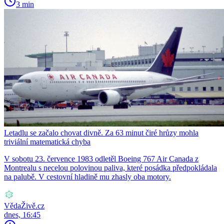
3 min
Letadlu se začalo chovat divně. Za 63 minut čiré hrůzy mohla
triviální matematická chyba
V sobotu 23. července 1983 odletěl Boeing 767 Air Canada z
Montrealu s necelou polovinou paliva, které posádka předpokládala
na palubě. V cestovní hladině mu zhasly oba motory.
VědaŽivě.cz
dnes, 16:45