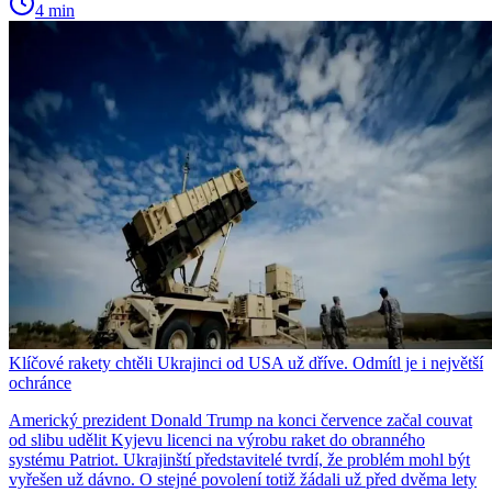
4 min
Klíčové rakety chtěli Ukrajinci od USA už dříve. Odmítl je i největší
ochránce
Americký prezident Donald Trump na konci července začal couvat
od slibu udělit Kyjevu licenci na výrobu raket do obranného
systému Patriot. Ukrajinští představitelé tvrdí, že problém mohl být
vyřešen už dávno. O stejné povolení totiž žádali už před dvěma lety