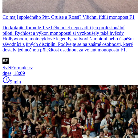
Co mají společného Pitt, Cruise a Rossi? Všichni řídili monopost F1
Do kokpitu formule 1 se během let neposadili jen profesionální
piloti. Rychlost a výkon monopostů si vyzkoušely také hvězdy
Hollywoodu, motocyklové legendy, rallyoví šampioni nebo úspěšní
závodníci z jiných disciplín. Podívejte se na známé osobnosti, které
dostaly jedinečnou příležitost usednout za volant monopostu F1.
SvětFormule.cz
dnes, 18:09
9 min