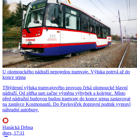
U olomouckého nádraží nepojedou tramvaje. Výluka potrvá až do
konce srpna
Třítýdenní výluka tramvajového provozu čeká olomoucké hlavní
nádraží. Od zítřka tam začne výměna výhybek a kolejnic. Místo
před nádražní budovou budou tramvaje do konce srpna zastavovat
na zastávce Kosmonautů. Do Pavloviček dopravní podnik vypraví
náhradní autobusy.
Hanácká Drbna
dnes, 17:11