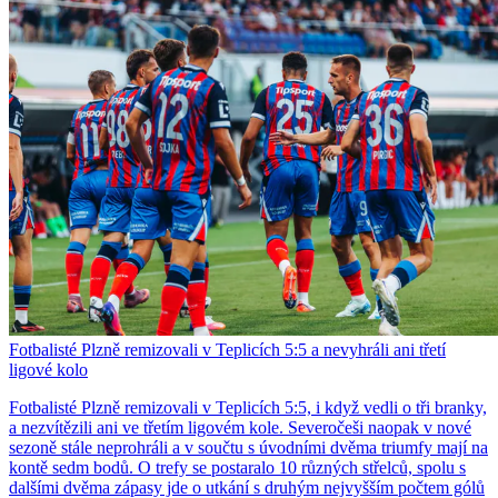
Fotbalisté Plzně remizovali v Teplicích 5:5 a nevyhráli ani třetí
ligové kolo
Fotbalisté Plzně remizovali v Teplicích 5:5, i když vedli o tři branky,
a nezvítězili ani ve třetím ligovém kole. Severočeši naopak v nové
sezoně stále neprohráli a v součtu s úvodními dvěma triumfy mají na
kontě sedm bodů. O trefy se postaralo 10 různých střelců, spolu s
dalšími dvěma zápasy jde o utkání s druhým nejvyšším počtem gólů