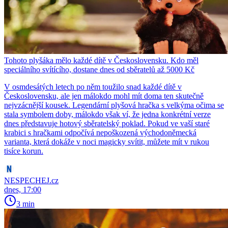
Tohoto plyšáka mělo každé dítě v Československu. Kdo měl
speciálního svítícího, dostane dnes od sběratelů až 5000 Kč
V osmdesátých letech po něm toužilo snad každé dítě v
Československu, ale jen málokdo mohl mít doma ten skutečně
nejvzácnější kousek. Legendární plyšová hračka s velkýma očima se
stala symbolem doby, málokdo však ví, že jedna konkrétní verze
dnes představuje hotový sběratelský poklad. Pokud ve vaší staré
krabici s hračkami odpočívá nepoškozená východoněmecká
varianta, která dokáže v noci magicky svítit, můžete mít v rukou
tisíce korun.
NESPECHEJ.cz
dnes, 17:00
3 min