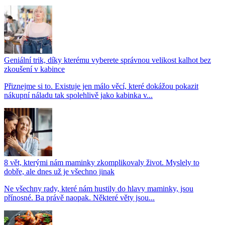
Geniální trik, díky kterému vyberete správnou velikost kalhot bez
zkoušení v kabince
Přiznejme si to. Existuje jen málo věcí, které dokážou pokazit
nákupní náladu tak spolehlivě jako kabinka v...
8 vět, kterými nám maminky zkomplikovaly život. Myslely to
dobře, ale dnes už je všechno jinak
Ne všechny rady, které nám hustily do hlavy maminky, jsou
přínosné. Ba právě naopak. Některé věty jsou...