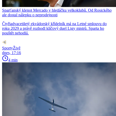
Sparťanský klenot Mercado v hledáčku velkoklubů. Od Rosického
ale dostal nálepku o neprodejnosti
Čtyřiadvacetiletý ekvádorský křídelník má na Letné smlouvu do
roku 2029 a právě rozhodl klíčový duel Ligy mistrů. Sparta ho
pouštět nehodlá.
SportyŽivě
dnes, 17:16
4 min