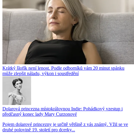
Krátký šlofík není lenost. Podle odborníků vám 20 minut spánku
může zlepšit náladu, výkon i soustředění
Dolarová princezna místokrálovnou Indie: Pohádkový vzestup i
předčasný konec lady Mary Curzonové
Pojem dolarové princezny je určitě většině z vás známý. Vžil se ve
druhé polovině 19. století pro dcerky...