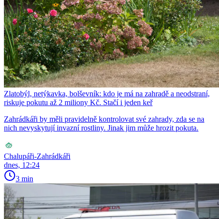
Zlatobýl, netýkavka, bolševník: kdo je má na zahradě a neodstraní,
riskuje pokutu až 2 miliony Kč. Stačí i jeden keř
Zahrádkáři by měli pravidelně kontrolovat své zahrady, zda se na
nich nevyskytují invazní rostliny. Jinak jim může hrozit pokuta.
Chalupáři-Zahrádkáři
dnes, 12:24
3 min