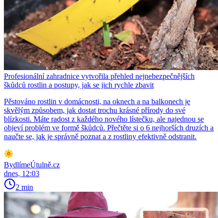
Profesionální zahradnice vytvořila přehled nejnebezpečnějších
škůdců rostlin a postupy, jak se jich rychle zbavit
Pěstováno rostlin v domácnosti, na oknech a na balkonech je
skvělým způsobem, jak dostat trochu krásné přírody do své
blízkosti. Máte radost z každého nového lístečku, ale najednou se
objeví problém ve formě škůdců. Přečtěte si o 6 nejhorších druzích a
naučte se, jak je správně poznat a z rostliny efektivně odstranit.
BydlímeÚtulně.cz
dnes, 12:03
2 min