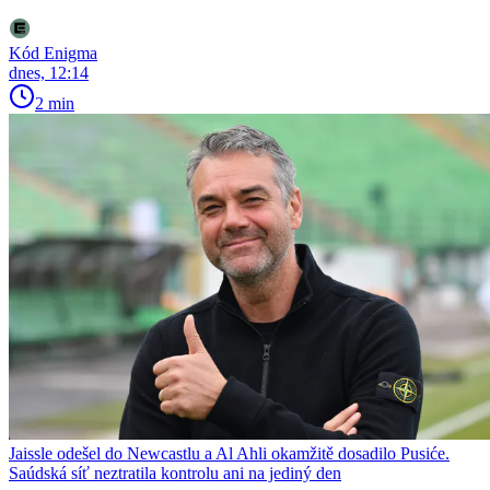
Kód Enigma
dnes, 12:14
2 min
Jaissle odešel do Newcastlu a Al Ahli okamžitě dosadilo Pusiće.
Saúdská síť neztratila kontrolu ani na jediný den