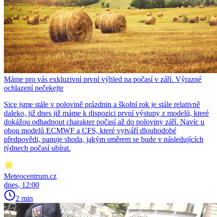
Máme pro vás exkluzivní první výhled na počasí v září. Výrazné
ochlazení nečekejte
Sice jsme stále v polovině prázdnin a školní rok je stále relativně
daleko, již dnes již máme k dispozici první výstupy z modelů, které
dokážou odhadnout charakter počasí až do poloviny září. Navíc u
obou modelů ECMWF a CFS, které vytváří dlouhodobé
předpovědi, panuje shoda, jakým směrem se bude v následujících
týdnech počasí ubírat.
Meteocentrum.cz
dnes, 12:00
2 min