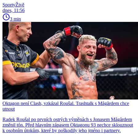
SportyŽivě
dnes, 11:56
3 min
Oktagon není Clash, vzkázal Roušal. Trashtalk s Mågårdem chce
utnout
Radek Roušal po prvních ostrých výměnách s Jonasem Mågårdem
změnil tón. Před hlavním zápasem Oktagonu 93 nechce sklouznout
k osobním útokům, které by poškodily jeho jméno i partnery.