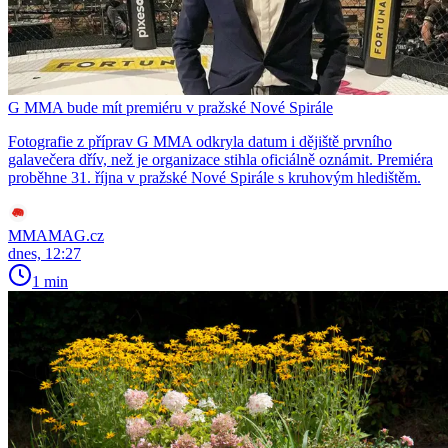
G MMA bude mít premiéru v pražské Nové Spirále
Fotografie z příprav G MMA odkryla datum i dějiště prvního
galavečera dřív, než je organizace stihla oficiálně oznámit. Premiéra
proběhne 31. října v pražské Nové Spirále s kruhovým hledištěm.
MMAMAG.cz
dnes, 12:27
1 min