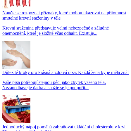
Naučte se rozpoznat příznaky, které mohou ukazovat na přítomnost
smrtelné krevní sraženiny v těle
Krevní sraženina představuje velmi nebezpečné a záludné
onemocnění, které je složité včas odhalit. Existuje...
Důležité kroky pro krásná a zdravá prsa. Každá žena by je měla znát
Vaše prsa potřebují stejnou péči jako zbytek vašeho těla.
Nezanedbávejte ňadra a snažte se je podpořit...
Jednoduchý nápoj pomáhá zabraňovat ukládání cholesterolu v krvi.