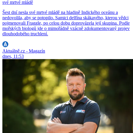
své mrtvé mládě
Šest dní nesla své mrtvé mládě na hladině Indického oceánu a
nedovolila, aby se potopilo. Samici delfína skákavého, kterou vědci
pojmenovali Fraggle, po celou dobu doprovázela její skupina. Podle
mořských biologů jde o mimořádně vzácně zdokumentovaný projev
dlouhodobého truchlení.
Aktuálně.cz - Magazín
dnes, 11:53