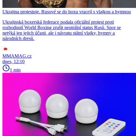
Ukrajina protestuje. Rusové se do boxu vracejí s vlajkou a hymnou
Ukrajinská boxerská federace podala oficiální protest proti
rozhodnutí World Boxing zrušit neutrální status Rusů. Spor se
netýká jen jejich účasti, ale i návratu státní vlajky, hymny a
národních dresů.
MMAMAG.cz
dnes, 12:10
1 min