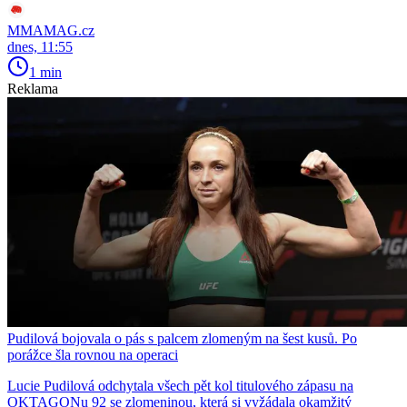
MMAMAG.cz
dnes, 11:55
1 min
Reklama
Pudilová bojovala o pás s palcem zlomeným na šest kusů. Po
porážce šla rovnou na operaci
Lucie Pudilová odchytala všech pět kol titulového zápasu na
OKTAGONu 92 se zlomeninou, která si vyžádala okamžitý