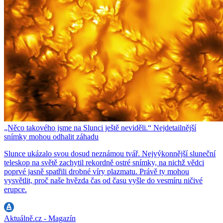
„Něco takového jsme na Slunci ještě neviděli.“ Nejdetailnější
snímky mohou odhalit záhadu
Slunce ukázalo svou dosud neznámou tvář. Nejvýkonnější sluneční
teleskop na světě zachytil rekordně ostré snímky, na nichž vědci
poprvé jasně spatřili drobné víry plazmatu. Právě ty mohou
vysvětlit, proč naše hvězda čas od času vyšle do vesmíru ničivé
erupce.
Aktuálně.cz - Magazín