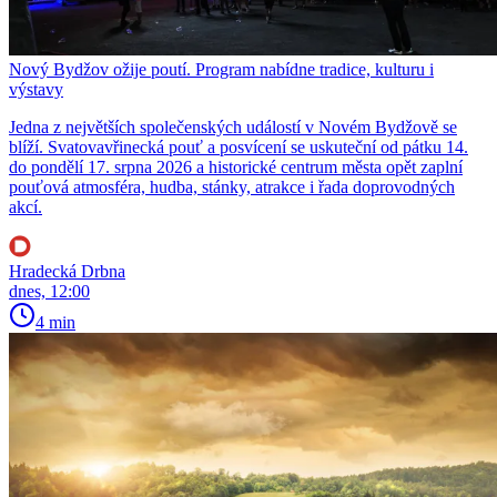
Nový Bydžov ožije poutí. Program nabídne tradice, kulturu i
výstavy
Jedna z největších společenských událostí v Novém Bydžově se
blíží. Svatovavřinecká pouť a posvícení se uskuteční od pátku 14.
do pondělí 17. srpna 2026 a historické centrum města opět zaplní
pouťová atmosféra, hudba, stánky, atrakce i řada doprovodných
akcí.
Hradecká Drbna
dnes, 12:00
4 min