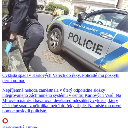
Cyklista spadl v Karlových Varech do řeky. Policisté mu poskytli
první pomoc
Nepříjemná nehoda zaměstnala v úterý odpoledne složky
integrovaného záchranného systému v centru Karlových Varů. Na
Mírovém náměstí havaroval devětasedmdesátiletý cyklista, který
následně spadl z několika metrů do řeky Teplé. Na místě mu první
pomoc poskytli policisté.
Karlovarská Drbna