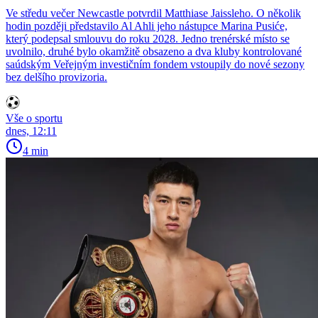
Ve středu večer Newcastle potvrdil Matthiase Jaissleho. O několik
hodin později představilo Al Ahli jeho nástupce Marina Pusiće,
který podepsal smlouvu do roku 2028. Jedno trenérské místo se
uvolnilo, druhé bylo okamžitě obsazeno a dva kluby kontrolované
saúdským Veřejným investičním fondem vstoupily do nové sezony
bez delšího provizoria.
Vše o sportu
dnes, 12:11
4 min