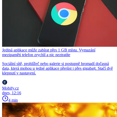
Jediná aplikace může zabírat přes 1 GB místa. Vymazání
mezipaměti telefon zrychlí a nic neztratíte
Sociální sítě, prohlížeč nebo galerie si postupně hromadí dočasná
data, která mohou u jedné aplikace přerůst i přes gigabajt. Stačí dvě
klepnutí v nastavení.
Mobify.cz
dnes, 12:16
4 min