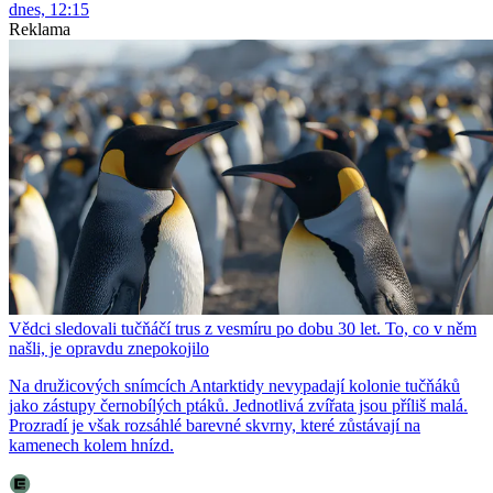
dnes, 12:15
Reklama
Vědci sledovali tučňáčí trus z vesmíru po dobu 30 let. To, co v něm
našli, je opravdu znepokojilo
Na družicových snímcích Antarktidy nevypadají kolonie tučňáků
jako zástupy černobílých ptáků. Jednotlivá zvířata jsou příliš malá.
Prozradí je však rozsáhlé barevné skvrny, které zůstávají na
kamenech kolem hnízd.