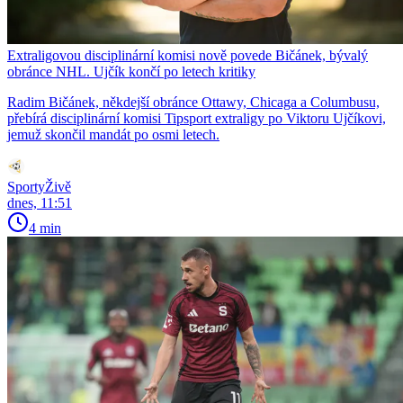
Extraligovou disciplinární komisi nově povede Bičánek, bývalý
obránce NHL. Ujčík končí po letech kritiky
Radim Bičánek, někdejší obránce Ottawy, Chicaga a Columbusu,
přebírá disciplinární komisi Tipsport extraligy po Viktoru Ujčíkovi,
jemuž skončil mandát po osmi letech.
SportyŽivě
dnes, 11:51
4 min