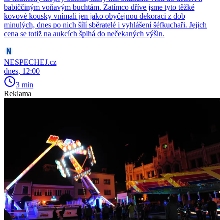
babiččiným voňavým buchtám. Zatímco dříve jsme tyto těžké
kovové kousky vnímali jen jako obyčejnou dekoraci z dob
minulých, dnes po nich šílí sběratelé i vyhlášení šéfkuchaři. Jejich
cena se totiž na aukcích šplhá do nečekaných výšin.
NESPECHEJ.cz
dnes, 12:00
3 min
Reklama