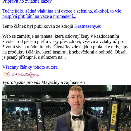
Připravit ho zvládne každý
Tučné jídlo, žádná vláknina ani ovoce a zelenina, alkohol, to vše
přispívá přibírání na váze a hromadění...
Tento článek byl publikován ze zdrojů
Krasnezeny.eu
Web se zaměřuje na témata, která oslovují ženy v každodenním
životě – od péče o pleť a vlasy přes zdraví, výživu a vztahy až po
životní styl a módní trendy. Čtenářky zde najdou praktické rady, tipy
na produkty i články, které inspirují k sebevědomí a pohodě. Obsah
je psaný přístupně, s důrazem na...
Všechny články tohoto autora →
Vybrali jsme pro vás
Magazíny a zajímavosti