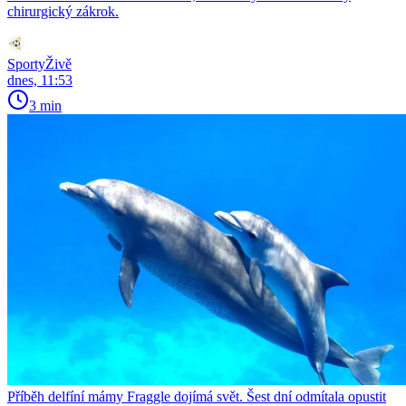
chirurgický zákrok.
SportyŽivě
dnes, 11:53
3 min
Příběh delfíní mámy Fraggle dojímá svět. Šest dní odmítala opustit