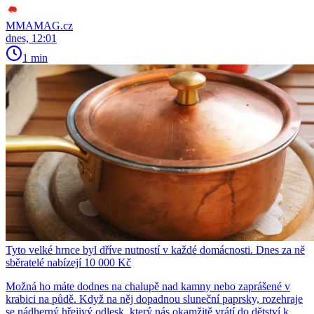
MMAMAG.cz
dnes, 12:01
1 min
Tyto velké hrnce byl dříve nutností v každé domácnosti. Dnes za ně
sběratelé nabízejí 10 000 Kč
Možná ho máte dodnes na chalupě nad kamny nebo zaprášené v
krabici na půdě. Když na něj dopadnou sluneční paprsky, rozehraje
se nádherný hřejivý odlesk, který nás okamžitě vrátí do dětství k