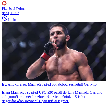
Plzeňská Drbna
dnes, 12:02
1 min
Ir z AliExpressu. Machačev před obhajobou zesměšnil Garryho
Islam Machačev se před UFC 330 pustil do Iana Machada Garryho
a doporučil mu méně rozhovorů a více tréninku. Z irsko-
dagestánského srovnání si pak udělal legraci.