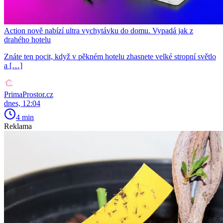
Action nově nabízí ultra vychytávku do domu. Vypadá jak z
drahého hotelu
Znáte ten pocit, když v pěkném hotelu zhasnete velké stropní světlo
a […]
PrimaProstor.cz
dnes, 12:04
4 min
Reklama