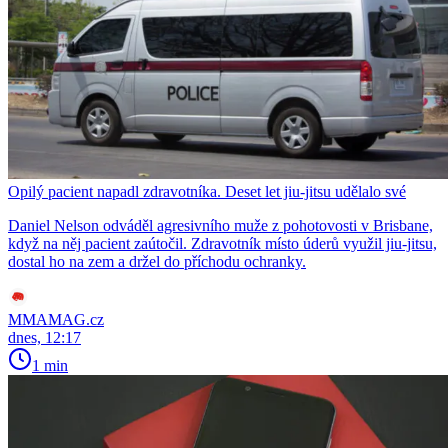
Opilý pacient napadl zdravotníka. Deset let jiu-jitsu udělalo své
Daniel Nelson odváděl agresivního muže z pohotovosti v Brisbane,
když na něj pacient zaútočil. Zdravotník místo úderů využil jiu-jitsu,
dostal ho na zem a držel do příchodu ochranky.
MMAMAG.cz
dnes, 12:17
1 min