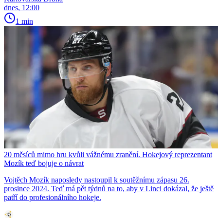
dnes, 12:00
1 min
20 měsíců mimo hru kvůli vážnému zranění. Hokejový reprezentant
Mozík teď bojuje o návrat
Vojtěch Mozík naposledy nastoupil k soutěžnímu zápasu 26.
prosince 2024. Teď má pět týdnů na to, aby v Linci dokázal, že ještě
patří do profesionálního hokeje.