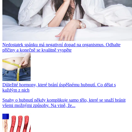
Nedostatek spánku má negativní dopad na organismus. Odhalte
příčiny a konečně se kvalitně vyspěte
Důležité hormony, které brání úspěšnému hubnutí. Co dělat s
každým z nich
Snahy o hubnutí někdy komplikuje samo tělo, které se snaží bránit
všemi možnými způsoby. Na vině, že...