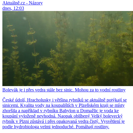
Aktuálně.cz - Názory
dnes, 12:03
Bolevák je i přes vedra stále bez sinic. Mohou za to vodní rostliny
České údolí, Hracholusky i většina rybníků se aktuálně potýkají se
sinicemi. Kvalita vody na koupalištích v Plzeňském kraji se místy
zhoršila a například v rybníku Babylon u Domažlic je voda ke
koupání vyloženě nevhodná. Naopak oblíbený Velký bolevecký
rybník v Plzni zůstává i přes opakovaná vedra čistý. Vysvětlení je
podle hydrobiologa velmi jednoduché. Pomáhají rostliny.