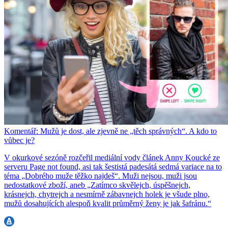
Komentář: Mužů je dost, ale zjevně ne „těch správných“. A kdo to
vůbec je?
V okurkové sezóně rozčeřil mediální vody článek Anny Koucké ze
serveru Page not found, asi tak šestistá padesátá sedmá variace na to
téma „Dobrého muže těžko najdeš“. Muži nejsou, muži jsou
nedostatkové zboží, aneb „Zatímco skvělejch, úspěšnejch,
krásnejch, chytrejch a nesmírně zábavnejch holek je všude plno,
mužů dosahujících alespoň kvalit průměrný ženy je jak šafránu.“