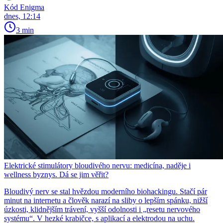
Kód Enigma
dnes, 12:14
3 min
Elektrické stimulátory bloudivého nervu: medicína, naděje i
wellness byznys. Dá se jim věřit?
Bloudivý nerv se stal hvězdou moderního biohackingu. Stačí pár
minut na internetu a člověk narazí na sliby o lepším spánku, nižší
úzkosti, klidnějším trávení, vyšší odolnosti i „resetu nervového
systému“. V hezké krabičce, s aplikací a elektrodou na uchu.