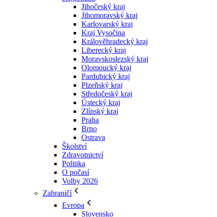
Jihočeský kraj
Jihomoravský kraj
Karlovarský kraj
Kraj Vysočina
Králověhradecký kraj
Liberecký kraj
Moravskoslezský kraj
Olomoucký kraj
Pardubický kraj
Plzeňský kraj
Středočeský kraj
Ústecký kraj
Zlínský kraj
Praha
Brno
Ostrava
Školství
Zdravotnictví
Politika
O počasí
Volby 2026
Zahraničí
Evropa
Slovensko