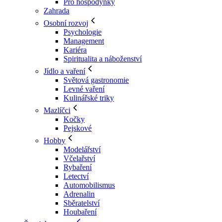
Pro hospodyňky
Zahrada
Osobní rozvoj
Psychologie
Management
Kariéra
Spiritualita a náboženství
Jídlo a vaření
Světová gastronomie
Levné vaření
Kulinářské triky
Mazlíčci
Kočky
Pejskové
Hobby
Modelářství
Včelařství
Rybaření
Letectví
Automobilismus
Adrenalin
Sběratelství
Houbaření