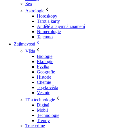
Sex
Astrologie
Horoskopy
Tarot a karty
Andělé a tajemná znamení
Numerologie
Tajemno
Zajímavosti
Věda
Biologie
Ekologie
Fyzika
Geografie
Historie
Chemie
Jazykověda
Vesmír
IT a technologie
Digital
Mobil
Technologie
Trendy
True crime