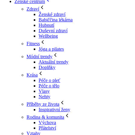
Ženské centrum
Zdraví
Ženské zdraví
Babiččina lékárna
Hubnutí
Duševní zdraví
Wellbeing
Fitness
Jóga a pilates
Módní trendy
Aktuální trendy
Doplňky
Krása
Péče o pleť
Péče o tělo
Vlasy
Nehty
Příběhy ze života
Inspirativní ženy
Rodina & komunita
Výchova
Přátelství
Vztahy