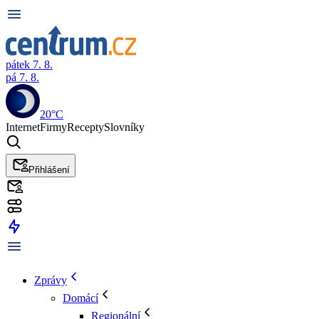
pátek 7. 8.
pá 7. 8.
20°C
Internet
Firmy
Recepty
Slovníky
Přihlášení
Zprávy
Domácí
Regionální