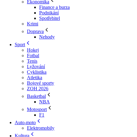
Ekonomika
Finance a burza
Podnikání
Spotřebitel
Krimi
Doprava
Nehody
Sport
Hokej
Fotbal
Tenis
Lyžování
Cyklistika
Atletika
Bojové sporty
ZOH 2026
Basketbal
NBA
Motosport
F1
Auto-moto
Elektromobily
Kultura