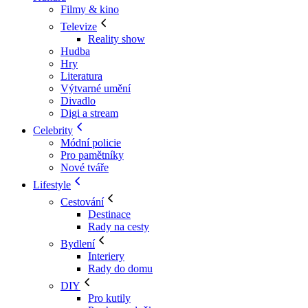
Filmy & kino
Televize
Reality show
Hudba
Hry
Literatura
Výtvarné umění
Divadlo
Digi a stream
Celebrity
Módní policie
Pro pamětníky
Nové tváře
Lifestyle
Cestování
Destinace
Rady na cesty
Bydlení
Interiery
Rady do domu
DIY
Pro kutily