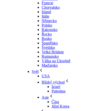
Francie
Chorvatsko
Island
Itálie
Německo
Polsko
Rakousko
Řecko
Rusko
Španělsko
Švédsko
Velká Británie
Rumunsko
Válka na Ukrajině
Maďarsko
Svět
USA
Blízký východ
Izrael
Palestina
Asie
Čína
Jižní Korea