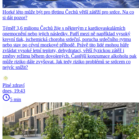
Horké léto může být pro třetinu Čechů větší zátěží pro srdce. Na co
si dát pozor?
Téměř 3,6 milionu Čechů žije s některým z kardiovaskulárních
onemocnění nebo jejich následky. Patří mezi ně například vysoký
krevní tlak, ischemická choroba srdeční, porucha srdečního rytmu
nebo stav po cévní mozkové příhodě. Právě tito lidé mohou hůře
zvládat vysoké letní teploty, dehydrataci, větší fyzickou zátěž i
změny režimu během dovolených. Častější konzumace alkoholu pak
může riziko dále zvyšovat. Jak tedy riziko problémů se srdcem co
nejvíc snížit?
Plné zdraví
dnes, 19:43
5 min