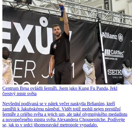
Centrum Brna ovládli šermíři. Jsem jako Kung Fu Panda, řekl
čerstvý mistr světa
Nevšední podívaná se v pátek večer naskytla Brňanům, kteří
zamířili k Jakubskému náměstí. Vidět totiž mohli nejen prestižní
šermíře z celého světa a jejich um, ale také olympijského medailistu
a novopečeného mistra světa Alexandera Choupenitche. Podívejte
se, jak to v srdci jihomoravské metropole vypadalo.