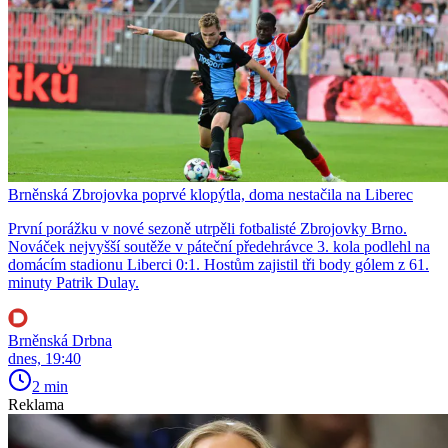
Brněnská Zbrojovka poprvé klopýtla, doma nestačila na Liberec
První porážku v nové sezoně utrpěli fotbalisté Zbrojovky Brno.
Nováček nejvyšší soutěže v páteční předehrávce 3. kola podlehl na
domácím stadionu Liberci 0:1. Hostům zajistil tři body gólem z 61.
minuty Patrik Dulay.
Brněnská Drbna
dnes, 19:40
2 min
Reklama