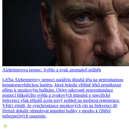
Alzheimerova nemoc: Světlo a zvuk zpomalují průběh
Léčba Alzheimerovy nemoci narážela dlouhá léta na neprostupnou
hematoencefalickou bariéru, která bránila většině léků proniknout
přímo k mozkovým buňkám. Objev takzvané neurostimulace
pomocí blikajícího světla a zvukových impulsů o specifické
frekvenci však přináší zcela nový pohled na možnost regenerace.
Vědci zjistili, že synchronizace mozkových vln na frekvenci 40
Hertzů dokáže stimulovat imunitní buňky v mozku k čištění
nebezpečných usazenin.