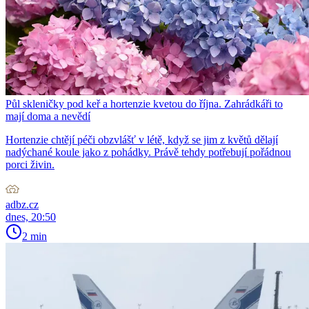
Půl skleničky pod keř a hortenzie kvetou do října. Zahrádkáři to
mají doma a nevědí
Hortenzie chtějí péči obzvlášť v létě, když se jim z květů dělají
nadýchané koule jako z pohádky. Právě tehdy potřebují pořádnou
porci živin.
adbz.cz
dnes, 20:50
2 min