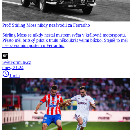
Proč Stirling Moss nikdy nezávodil za Ferrariho
Stirling Moss se nikdy nestal mistrem světa v královně motorsportu.
Přesto měl britský pilot k titulu několikrát velmi blízko. Stejně to měl
i se závodním postem u Ferrariho.
SvětFormule.cz
dnes, 21:24
1 min