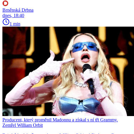
Brněnská Drbna
dnes, 18:40
1 min
Producent, který proměnil Madonnu a získal s ní tři Grammy.
Zemřel William Orbit