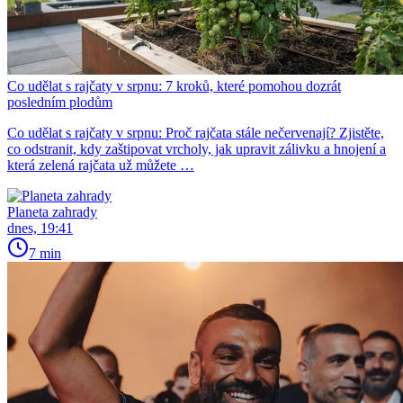
Co udělat s rajčaty v srpnu: 7 kroků, které pomohou dozrát
posledním plodům
Co udělat s rajčaty v srpnu: Proč rajčata stále nečervenají? Zjistěte,
co odstranit, kdy zaštipovat vrcholy, jak upravit zálivku a hnojení a
která zelená rajčata už můžete …
Planeta zahrady
dnes, 19:41
7 min