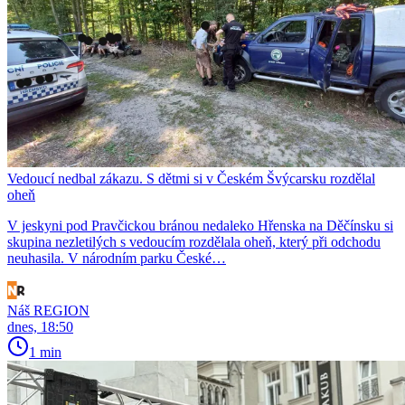
Vedoucí nedbal zákazu. S dětmi si v Českém Švýcarsku rozdělal
oheň
V jeskyni pod Pravčickou bránou nedaleko Hřenska na Děčínsku si
skupina nezletilých s vedoucím rozdělala oheň, který při odchodu
neuhasila. V národním parku České…
Náš REGION
dnes, 18:50
1 min