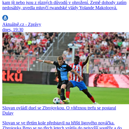
kam jít nebo jsou z různých důvodů v ohrožení. Země dohody zatím
nedosáhly, uvedla mluvčí rwandské vlády Yolande Makoloová.
Aktuálně.cz - Zprávy
dnes, 19:30
Slovan ovládl duel se Zbrojovkou. O vítěznou trefu se postaral
Dulay
Slovan se ve třetím kole představil na hřišti ligového nováčka.
Zbrojovka Brno se po třech letech vrátila do nejvyšší soutěže a do