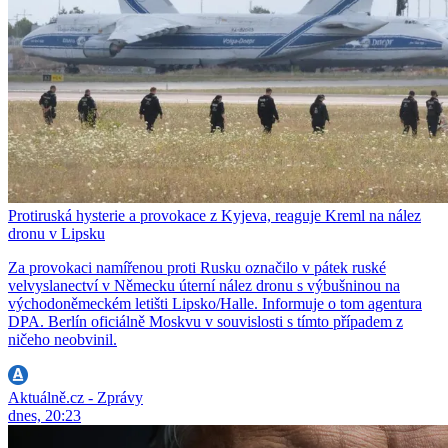
Protiruská hysterie a provokace z Kyjeva, reaguje Kreml na nález
dronu v Lipsku
Za provokaci namířenou proti Rusku označilo v pátek ruské
velvyslanectví v Německu úterní nález dronu s výbušninou na
východoněmeckém letišti Lipsko/Halle. Informuje o tom agentura
DPA. Berlín oficiálně Moskvu v souvislosti s tímto případem z
ničeho neobvinil.
Aktuálně.cz - Zprávy
dnes, 20:23