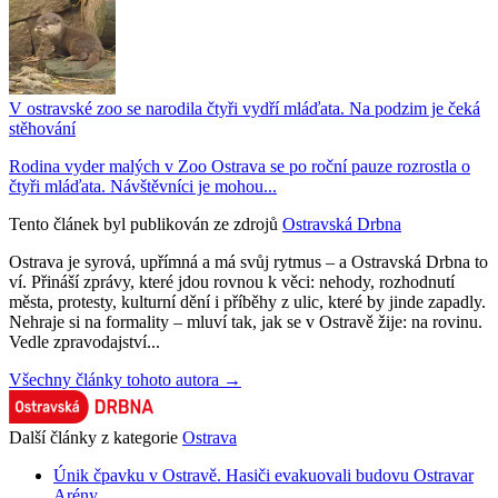
V ostravské zoo se narodila čtyři vydří mláďata. Na podzim je čeká
stěhování
Rodina vyder malých v Zoo Ostrava se po roční pauze rozrostla o
čtyři mláďata. Návštěvníci je mohou...
Tento článek byl publikován ze zdrojů
Ostravská Drbna
Ostrava je syrová, upřímná a má svůj rytmus – a Ostravská Drbna to
ví. Přináší zprávy, které jdou rovnou k věci: nehody, rozhodnutí
města, protesty, kulturní dění i příběhy z ulic, které by jinde zapadly.
Nehraje si na formality – mluví tak, jak se v Ostravě žije: na rovinu.
Vedle zpravodajství...
Všechny články tohoto autora →
Další články z kategorie
Ostrava
Únik čpavku v Ostravě. Hasiči evakuovali budovu Ostravar
Arény