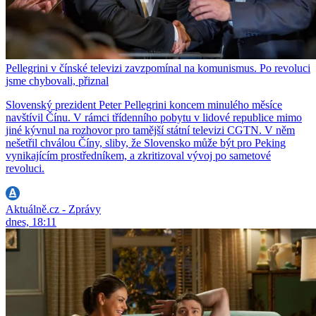
Pellegrini v čínské televizi zavzpomínal na komunismus. Po revoluci
jsme chybovali, přiznal
Slovenský prezident Peter Pellegrini koncem minulého měsíce
navštívil Čínu. V rámci třídenního pobytu v lidové republice mimo
jiné kývnul na rozhovor pro tamější státní televizi CGTN. V něm
nešetřil chválou Číny, sliby, že Slovensko může být pro Peking
vynikajícím prostředníkem, a zkritizoval vývoj po sametové
revoluci.
Aktuálně.cz - Zprávy
dnes, 18:11