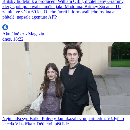
Britský hudebník a producent William Orbit, držitel ceny Grammy,
který spolupracoval s umělci jako Madonna, Britney Spears a U2,
zemřel ve věku 69 let. O jeho úmrtí informovali jeho rodina a
přátelé, napsala agentura AFP.
Aktuálně.cz - Magazín
dnes, 18:22
Nejmladší syn Bolka Polívky Jan ukázal svou partnerku. Vždyť to
je celá Vlastička z Dědictví, píší lidé