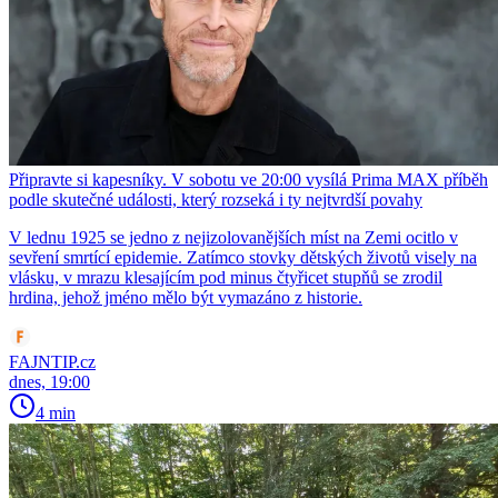
Připravte si kapesníky. V sobotu ve 20:00 vysílá Prima MAX příběh
podle skutečné události, který rozseká i ty nejtvrdší povahy
V lednu 1925 se jedno z nejizolovanějších míst na Zemi ocitlo v
sevření smrtící epidemie. Zatímco stovky dětských životů visely na
vlásku, v mrazu klesajícím pod minus čtyřicet stupňů se zrodil
hrdina, jehož jméno mělo být vymazáno z historie.
FAJNTIP.cz
dnes, 19:00
4 min