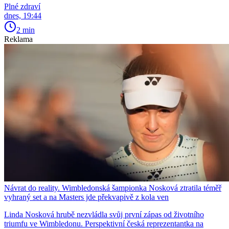
Plné zdraví
dnes, 19:44
2 min
Reklama
Návrat do reality. Wimbledonská šampionka Nosková ztratila téměř
vyhraný set a na Masters jde překvapivě z kola ven
Linda Nosková hrubě nezvládla svůj první zápas od životního
triumfu ve Wimbledonu. Perspektivní česká reprezentantka na