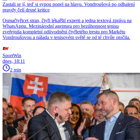
Zastali se jí, teď si sypou popel na hlavu. Vondroušová po odhalení
pravdy čelí drsné kritice
Osmačtyřicet stran, čtyři lékařští experti a jedna textová zpráva na
WhatsAppu. Mezinárodní agentura pro bezúhonnost tenisu
zveřejnila kompletní odůvodnění čtyřletého trestu pro Markétu
Vondroušovou a nálada v tenisovém světě se od té chvíle otočila.
SportWin
dnes, 18:11
2 min