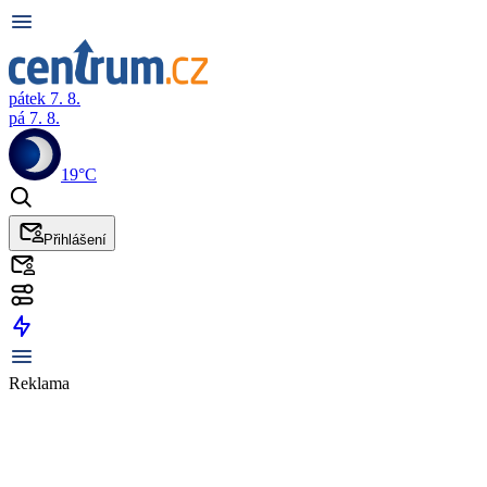
pátek 7. 8.
pá 7. 8.
19°C
Přihlášení
Reklama