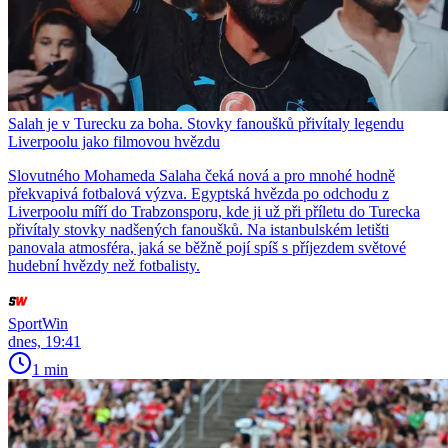
Salah je v Turecku za boha. Stovky fanoušků přivítaly legendu
Liverpoolu jako filmovou hvězdu
Slovutného Mohameda Salaha čeká nová a pro mnohé hodně
překvapivá fotbalová výzva. Egyptská hvězda po odchodu z
Liverpoolu míří do Trabzonsporu, kde ji už při příletu do Turecka
přivítaly stovky nadšených fanoušků. Na istanbulském letišti
panovala atmosféra, jaká se běžně pojí spíš s příjezdem světové
hudební hvězdy než fotbalisty.
SportWin
dnes, 19:41
1 min