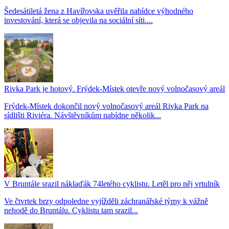
Šedesátiletá žena z Havířovska uvěřila nabídce výhodného
investování, která se objevila na sociální síti....
Rivka Park je hotový. Frýdek-Místek otevře nový volnočasový areál
Frýdek-Místek dokončil nový volnočasový areál Rivka Park na
sídlišti Riviéra. Návštěvníkům nabídne několik...
V Bruntále srazil náklaďák 74letého cyklistu. Letěl pro něj vrtulník
Ve čtvrtek brzy odpoledne vyjížděli záchranářské týmy k vážně
nehodě do Bruntálu. Cyklistu tam srazil...