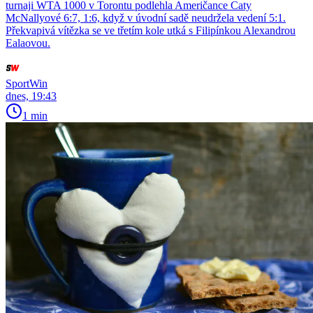
turnaji WTA 1000 v Torontu podlehla Američance Caty
McNallyové 6:7, 1:6, když v úvodní sadě neudržela vedení 5:1.
Překvapivá vítězka se ve třetím kole utká s Filipínkou Alexandrou
Ealaovou.
SportWin
dnes, 19:43
1 min