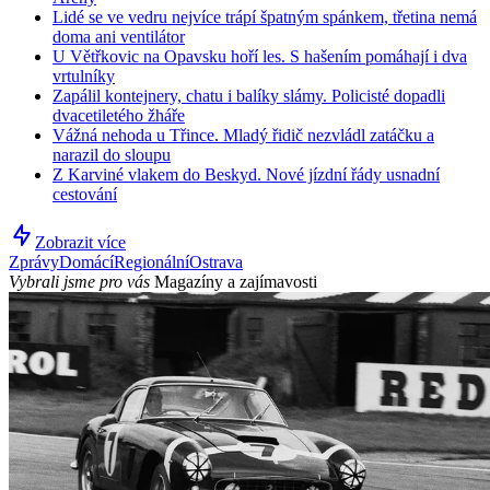
Lidé se ve vedru nejvíce trápí špatným spánkem, třetina nemá
doma ani ventilátor
U Větřkovic na Opavsku hoří les. S hašením pomáhají i dva
vrtulníky
Zapálil kontejnery, chatu i balíky slámy. Policisté dopadli
dvacetiletého žháře
Vážná nehoda u Třince. Mladý řidič nezvládl zatáčku a
narazil do sloupu
Z Karviné vlakem do Beskyd. Nové jízdní řády usnadní
cestování
Zobrazit více
Zprávy
Domácí
Regionální
Ostrava
Vybrali jsme pro vás
Magazíny a zajímavosti