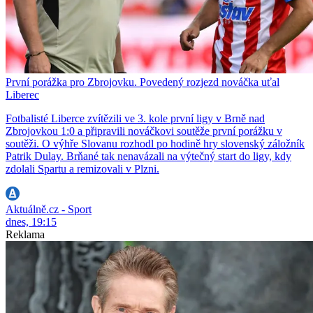
První porážka pro Zbrojovku. Povedený rozjezd nováčka uťal
Liberec
Fotbalisté Liberce zvítězili ve 3. kole první ligy v Brně nad
Zbrojovkou 1:0 a připravili nováčkovi soutěže první porážku v
soutěži. O výhře Slovanu rozhodl po hodině hry slovenský záložník
Patrik Dulay. Brňané tak nenavázali na výtečný start do ligy, kdy
zdolali Spartu a remizovali v Plzni.
Aktuálně.cz - Sport
dnes, 19:15
Reklama