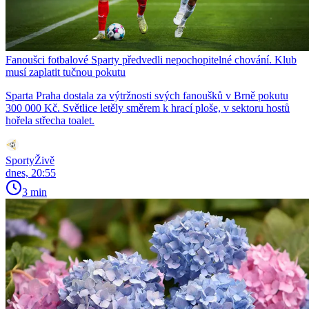
Fanoušci fotbalové Sparty předvedli nepochopitelné chování. Klub
musí zaplatit tučnou pokutu
Sparta Praha dostala za výtržnosti svých fanoušků v Brně pokutu
300 000 Kč. Světlice letěly směrem k hrací ploše, v sektoru hostů
hořela střecha toalet.
SportyŽivě
dnes, 20:55
3 min