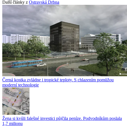
Další články z
Ostravská Drbna
Černá kostka zvládne i tropické teploty. S chlazením pomůžou
moderní technologie
Žena si kvůli falešné investici půjčila peníze. Podvodníkům poslala
1,7 milionu