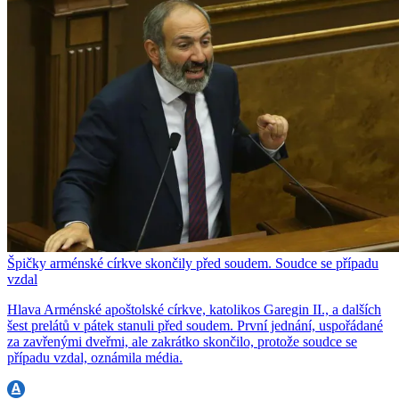
Špičky arménské církve skončily před soudem. Soudce se případu
vzdal
Hlava Arménské apoštolské církve, katolikos Garegin II., a dalších
šest prelátů v pátek stanuli před soudem. První jednání, uspořádané
za zavřenými dveřmi, ale zakrátko skončilo, protože soudce se
případu vzdal, oznámila média.