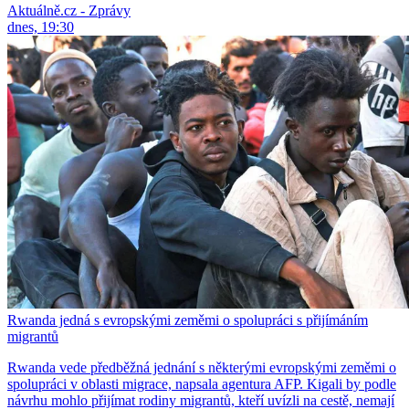
Aktuálně.cz - Zprávy
dnes, 19:30
Rwanda jedná s evropskými zeměmi o spolupráci s přijímáním
migrantů
Rwanda vede předběžná jednání s některými evropskými zeměmi o
spolupráci v oblasti migrace, napsala agentura AFP. Kigali by podle
návrhu mohlo přijímat rodiny migrantů, kteří uvízli na cestě, nemají