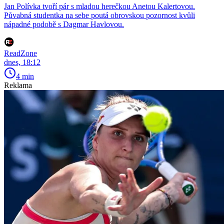
Jan Polívka tvoří pár s mladou herečkou Anetou Kalertovou.
Půvabná studentka na sebe poutá obrovskou pozornost kvůli
nápadné podobě s Dagmar Havlovou.
ReadZone
dnes, 18:12
4 min
Reklama