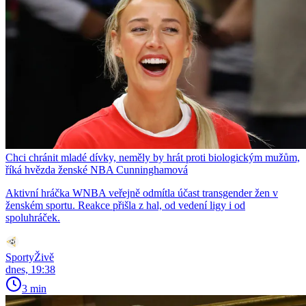
Chci chránit mladé dívky, neměly by hrát proti biologickým mužům,
říká hvězda ženské NBA Cunninghamová
Aktivní hráčka WNBA veřejně odmítla účast transgender žen v
ženském sportu. Reakce přišla z hal, od vedení ligy i od
spoluhráček.
SportyŽivě
dnes, 19:38
3 min