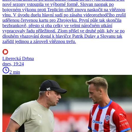
nové sezony vstoupila ve výborné formě. Slovan naopak po
bojovném výkonu proti Teplicím chtěl znovu naskočit na vítěznou
vlnu. V úvodu duelu hlavní sudí po zásahu videorozhodčího zrušil
udělenou červenou kartu pro Zbrojovku. První půle tak skončila
bezbrankově, přesto si oba celky ve velmi náročném utkání
vypracovaly řadu příležitostí. Zlom přišel ve druhé půli, kdy se po
dlouhém vhazování dostal k hlavičce Patrik Dulay a Slovanu tak
zařídil jedinou a zároveň vítěznou trefu.
Liberecká Drbna
dnes, 19:24
2 min