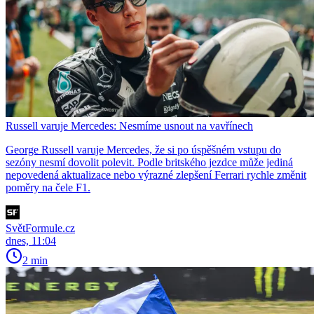
Russell varuje Mercedes: Nesmíme usnout na vavřínech
George Russell varuje Mercedes, že si po úspěšném vstupu do
sezóny nesmí dovolit polevit. Podle britského jezdce může jediná
nepovedená aktualizace nebo výrazné zlepšení Ferrari rychle změnit
poměry na čele F1.
SvětFormule.cz
dnes, 11:04
2 min