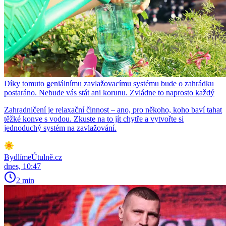
Díky tomuto geniálnímu zavlažovacímu systému bude o zahrádku
postaráno. Nebude vás stát ani korunu. Zvládne to naprosto každý
Zahradničení je relaxační činnost – ano, pro někoho, koho baví tahat
těžké konve s vodou. Zkuste na to jít chytře a vytvořte si
jednoduchý systém na zavlažování.
BydlímeÚtulně.cz
dnes, 10:47
2 min