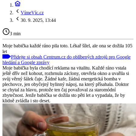
VímeVíc.cz
30. 9. 2025, 13:44
3 min
Moje babička každé ráno pila toto. Lékař šílel, ale ona se dožila 105
let
Přidejte si obsah Centrum.cz do oblíbených zdrojů pro Google
hledání a Google zprávy
Moje babička byla chodící reklama na vitalitu. Každé ráno vstala
ještě dřív než kohout, rozhrnula záclony, otevřela okno a uvařila si
svůj věrný šálek čaje. Žádné kafe, žádná energetická bomba v
plechovce, jen obyčejný bylinný nápoj, na který přísahala. Doktor
se chytal za hlavu, protože ten čaj považoval za staromódní
zbytečnost. Jenže babička se dožila sto pěti let a vypadala, že by
klidně zvládla i sto deset.