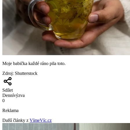
Moje babička každé ráno pila toto.
Zdroj
:
Shutterstock
Sdílet
Denní
výzva
0
Reklama
Další články z
VímeVíc.cz