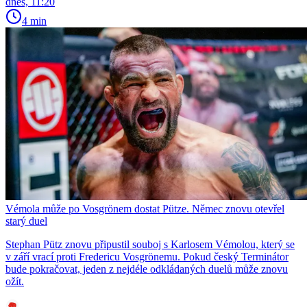
dnes, 11:20
4 min
Vémola může po Vosgrönem dostat Pütze. Němec znovu otevřel
starý duel
Stephan Pütz znovu připustil souboj s Karlosem Vémolou, který se
v září vrací proti Fredericu Vosgrönemu. Pokud český Terminátor
bude pokračovat, jeden z nejdéle odkládaných duelů může znovu
ožít.