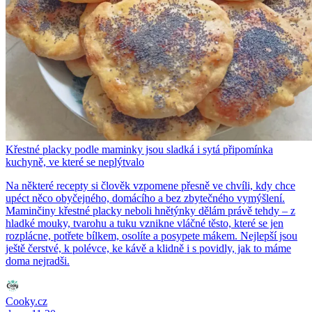
Křestné placky podle maminky jsou sladká i sytá připomínka
kuchyně, ve které se neplýtvalo
Na některé recepty si člověk vzpomene přesně ve chvíli, kdy chce
upéct něco obyčejného, domácího a bez zbytečného vymýšlení.
Maminčiny křestné placky neboli hnětýnky dělám právě tehdy – z
hladké mouky, tvarohu a tuku vznikne vláčné těsto, které se jen
rozplácne, potřete bílkem, osolíte a posypete mákem. Nejlepší jsou
ještě čerstvé, k polévce, ke kávě a klidně i s povidly, jak to máme
doma nejradši.
Cooky.cz