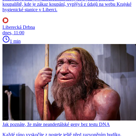
koupaliště, kde je zákaz koupání, vyplývá z údajů na webu Krajské
hygienické stanice v Liberci.
Liberecká Drbna
dnes, 11:00
1 min
Jak poznáte, že máte neandertálské geny bez testu DNA
Každé ráno vyskočíte z postele ještě před zazvoněním budíku,