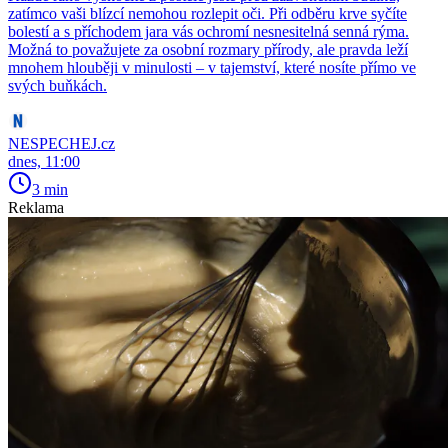
zatímco vaši blízcí nemohou rozlepit oči. Při odběru krve syčíte
bolestí a s příchodem jara vás ochromí nesnesitelná senná rýma.
Možná to považujete za osobní rozmary přírody, ale pravda leží
mnohem hlouběji v minulosti – v tajemství, které nosíte přímo ve
svých buňkách.
NESPECHEJ.cz
dnes, 11:00
3 min
Reklama