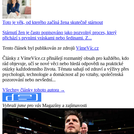
Toto je věk, od kterého začíná žena skutečně stárnout
Stárnutí žen je často popisováno jako pozvolný proces, který
přichází s prvními vráskami nebo šedinami. Z...
Tento článek byl publikován ze zdrojů
VímeVíc.cz
Články z VímeVíce.cz přinášejí rozmanitý obsah pro každého, kdo
rád objevuje, učí se nové věci nebo hledá odpovědi na praktické
otázky každodenního života. Témata sahají od zdraví a výživy přes
psychologii, technologie a domácnost až po vztahy, společenská
pozorování nebo nevšední...
Všechny články tohoto autora →
Vybrali jsme pro vás
Magazíny a zajímavosti