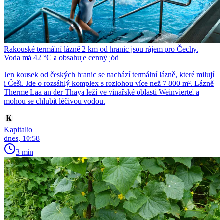
Rakouské termální lázně 2 km od hranic jsou rájem pro Čechy.
Voda má 42 °C a obsahuje cenný jód
Jen kousek od českých hranic se nachází termální lázně, které milují
i Češi. Jde o rozsáhlý komplex s rozlohou více než 7 800 m². Lázně
Therme Laa an der Thaya leží ve vinařské oblasti Weinviertel a
mohou se chlubit léčivou vodou.
Kapitalio
dnes, 10:58
3 min