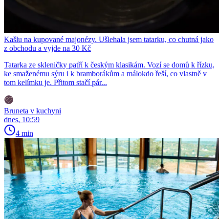
Kašlu na kupované majonézy. Ušlehala jsem tatarku, co chutná jako
z obchodu a vyjde na 30 Kč
Tatarka ze skleničky patří k českým klasikám. Vozí se domů k řízku,
ke smaženému sýru i k bramborákům a málokdo řeší, co vlastně v
tom kelímku je. Přitom stačí pár...
Bruneta v kuchyni
dnes, 10:59
4 min