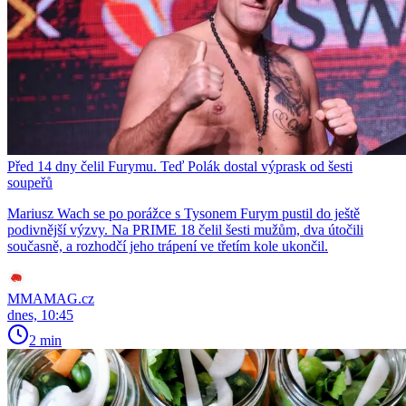
Před 14 dny čelil Furymu. Teď Polák dostal výprask od šesti
soupeřů
Mariusz Wach se po porážce s Tysonem Furym pustil do ještě
podivnější výzvy. Na PRIME 18 čelil šesti mužům, dva útočili
současně, a rozhodčí jeho trápení ve třetím kole ukončil.
MMAMAG.cz
dnes, 10:45
2 min