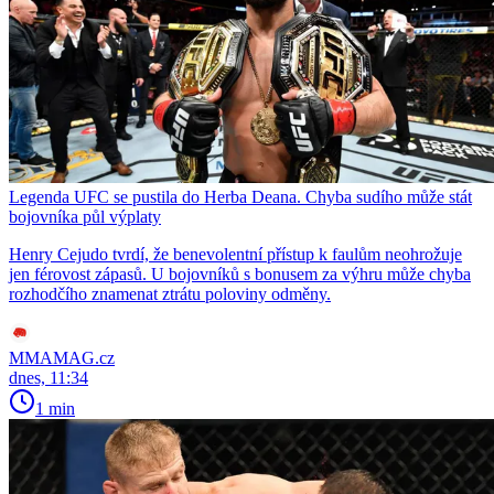
Legenda UFC se pustila do Herba Deana. Chyba sudího může stát
bojovníka půl výplaty
Henry Cejudo tvrdí, že benevolentní přístup k faulům neohrožuje
jen férovost zápasů. U bojovníků s bonusem za výhru může chyba
rozhodčího znamenat ztrátu poloviny odměny.
MMAMAG.cz
dnes, 11:34
1 min