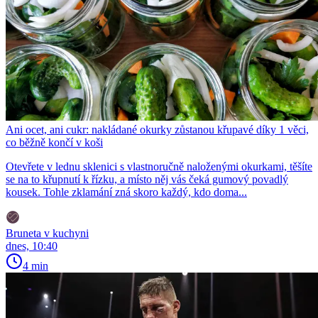
Ani ocet, ani cukr: nakládané okurky zůstanou křupavé díky 1 věci,
co běžně končí v koši
Otevřete v lednu sklenici s vlastnoručně naloženými okurkami, těšíte
se na to křupnutí k řízku, a místo něj vás čeká gumový povadlý
kousek. Tohle zklamání zná skoro každý, kdo doma...
Bruneta v kuchyni
dnes, 10:40
4 min