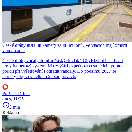
České dráhy instalují kamery za 88 milionů. Ve vlacích mají omezit
vandalismus
České dráhy začaly do příměstských vlaků CityElefant instalovat
nový kamerový systém. Má zvýšit bezpečnost cestujících, pomoci
policii při vyšetřování i odradit vandaly. Do podzimu 2027 se
kamery objeví v celkem 55 soupravách.
Pražská Drbna
dnes, 11:05
2 min
Reklama