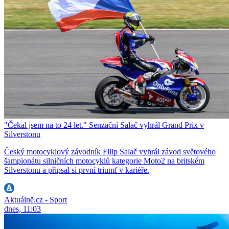
"Čekal jsem na to 24 let." Senzační Salač vyhrál Grand Prix v
Silverstonu
Český motocyklový závodník Filip Salač vyhrál závod světového
šampionátu silničních motocyklů kategorie Moto2 na britském
Silverstonu a připsal si první triumf v kariéře.
Aktuálně.cz - Sport
dnes, 11:03