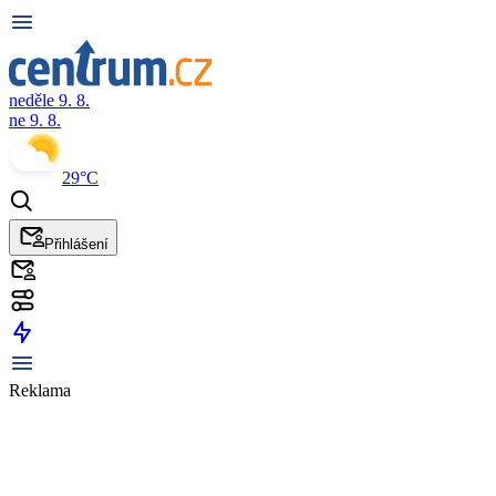
neděle 9. 8.
ne 9. 8.
29°C
Přihlášení
Reklama