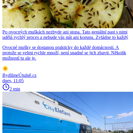
Po ovocných muškách nezbyde ani stopa. Tato geniální past s nimi
udělá rychlý proces a nebude vás stát ani korunu. Zvládne to každý
Ovocné mušky se dostanou prakticky do každé domácnosti. A
protože se velmi rychle množí, není snadné se jich zbavit. Několik
možností tu ale je.
BydlímeÚtulně.cz
dnes, 11:05
2 min