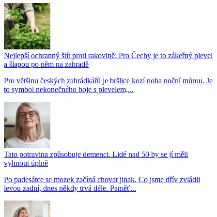
Nejlepší ochranný štít proti rakovině: Pro Čechy je to zákeřný plevel
a šlapou po něm na zahradě
Pro většinu českých zahrádkářů je bršlice kozí noha noční můrou. Je
to symbol nekonečného boje s plevelem,...
Tato potravina způsobuje demenci. Lidé nad 50 by se jí měli
vyhnout úplně
Po padesátce se mozek začíná chovat jinak. Co jsme dřív zvládli
levou zadní, dnes někdy trvá déle. Paměť...