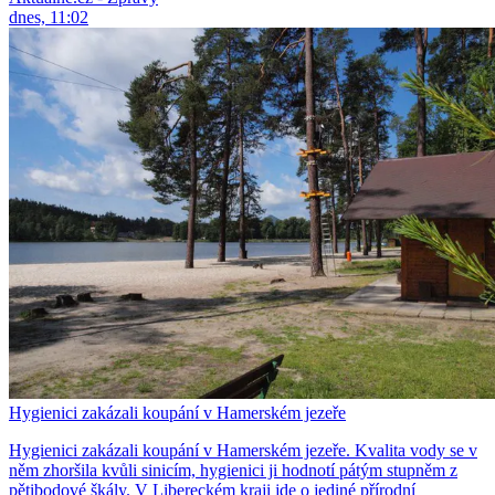
dnes, 11:02
Hygienici zakázali koupání v Hamerském jezeře
Hygienici zakázali koupání v Hamerském jezeře. Kvalita vody se v
něm zhoršila kvůli sinicím, hygienici ji hodnotí pátým stupněm z
pětibodové škály. V Libereckém kraji jde o jediné přírodní