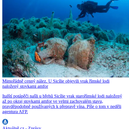
Mimořádně cenný nález. U Sicílie objevili vrak římské lodi
naložený stovkami amfor
Italští potápěči našli u břehů Sicílie vrak starořímské lodi naložený
až po okraj stovkami amfor ve velmi zachovalém stavu,
pravděpodobně používaných k přepravě vína. Píše o tom v neděli
agentura AFP.
Aktuálně.cz - Zprávy