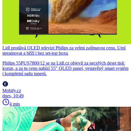
Lidl prodává QLED televizi Philips za velmi zajímavou cenu. Umí
streamovat a běží i bez set-top boxu
Philips 55PUS7800/12 se na Lidl.cz objevil za necelých deset tisíc
korun, a za tu cenu nabízí 55″ QLED panel, vestavěný smart systém
i kompletní sadu tunerů.
Mobify.cz
dnes, 10:49
4 min