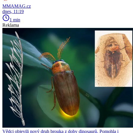
MMAMAG.cz
dnes, 11:19
1 min
Reklama
Vědci objevili nový druh brouka z doby dinosaurů. Pomohla i