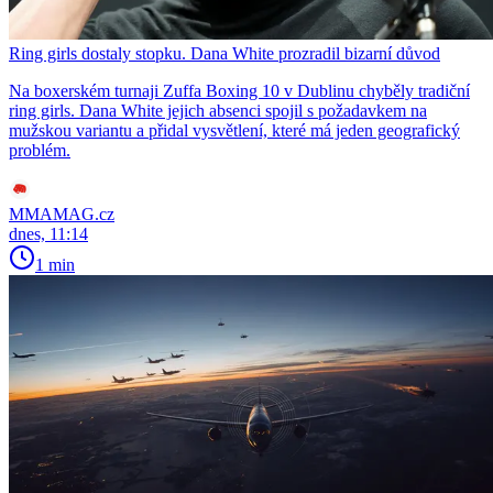
Ring girls dostaly stopku. Dana White prozradil bizarní důvod
Na boxerském turnaji Zuffa Boxing 10 v Dublinu chyběly tradiční
ring girls. Dana White jejich absenci spojil s požadavkem na
mužskou variantu a přidal vysvětlení, které má jeden geografický
problém.
MMAMAG.cz
dnes, 11:14
1 min