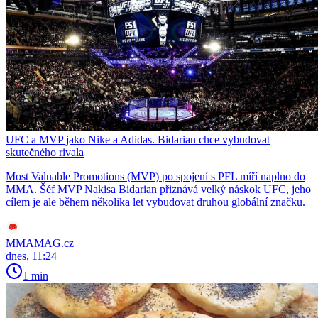
UFC a MVP jako Nike a Adidas. Bidarian chce vybudovat
skutečného rivala
Most Valuable Promotions (MVP) po spojení s PFL míří naplno do
MMA. Šéf MVP Nakisa Bidarian přiznává velký náskok UFC, jeho
cílem je ale během několika let vybudovat druhou globální značku.
MMAMAG.cz
dnes, 11:24
1 min