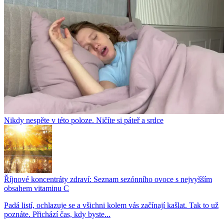
Nikdy nespěte v této poloze. Ničíte si páteř a srdce
Říjnové koncentráty zdraví: Seznam sezónního ovoce s nejvyšším
obsahem vitaminu C
Padá listí, ochlazuje se a všichni kolem vás začínají kašlat. Tak to už
poznáte. Přichází čas, kdy byste...