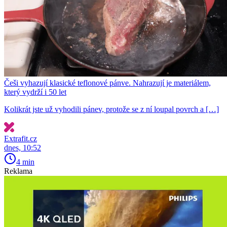
Češi vyhazují klasické teflonové pánve. Nahrazují je materiálem,
který vydrží i 50 let
Kolikrát jste už vyhodili pánev, protože se z ní loupal povrch a […]
Extrafit.cz
dnes, 10:52
4 min
Reklama