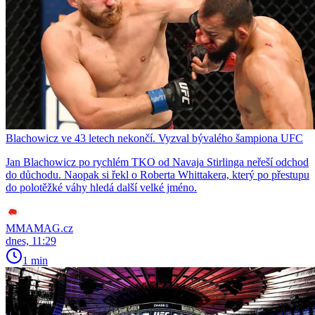
Blachowicz ve 43 letech nekončí. Vyzval bývalého šampiona UFC
Jan Blachowicz po rychlém TKO od Navaja Stirlinga neřeší odchod
do důchodu. Naopak si řekl o Roberta Whittakera, který po přestupu
do polotěžké váhy hledá další velké jméno.
MMAMAG.cz
dnes, 11:29
1 min