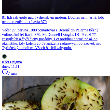
81 lidí zahynulo nad Tyrhénským mořem. Dodnes není jasné, kdo
nebo co zničilo let Itavia 870
Večer 27. června 1980 odstartoval z Boloně do Palerma běžný
vnitrostátní let Itavia 870. McDonnell Douglas DC-9 vezl 77
cestujících a čtyři členy posádky. Let probíhal normálně až do
okamžiku, kdy kolem 20:59 zmizel z radarových obrazovek nad
Tyrhénským mořem. Všech 81 lidí zahynulo.
Kód Enigma
dnes, 11:11
7 min