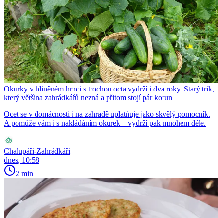
Okurky v hliněném hrnci s trochou octa vydrží i dva roky. Starý trik,
který většina zahrádkářů nezná a přitom stojí pár korun
Ocet se v domácnosti i na zahradě uplatňuje jako skvělý pomocník.
A pomůže vám i s nakládáním okurek – vydrží pak mnohem déle.
Chalupáři-Zahrádkáři
dnes, 10:58
2 min