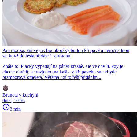
Ani mouka, ani vejce: bramboráky budou křupavé a nerozpadnou
se, když do těsta přidáte 1 surovinu
Znáte to. Placky vypadají na pánvi krásně, ale ve chvíli, kdy je
chcete obrátit, se rozjedou na kaši a z křupavého snu zbyde
bramborová omeleta. Většina lidí to řeší přidáním...
Bruneta v kuchyni
dnes, 10:56
3 min