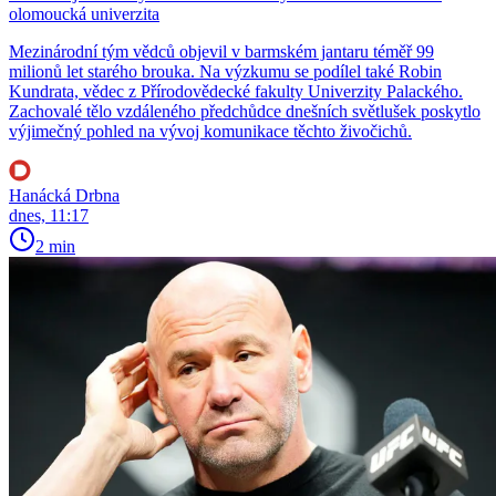
olomoucká univerzita
Mezinárodní tým vědců objevil v barmském jantaru téměř 99
milionů let starého brouka. Na výzkumu se podílel také Robin
Kundrata, vědec z Přírodovědecké fakulty Univerzity Palackého.
Zachovalé tělo vzdáleného předchůdce dnešních světlušek poskytlo
výjimečný pohled na vývoj komunikace těchto živočichů.
Hanácká Drbna
dnes, 11:17
2 min