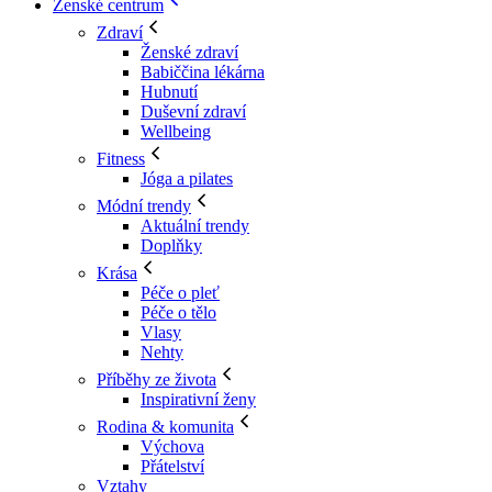
Ženské centrum
Zdraví
Ženské zdraví
Babiččina lékárna
Hubnutí
Duševní zdraví
Wellbeing
Fitness
Jóga a pilates
Módní trendy
Aktuální trendy
Doplňky
Krása
Péče o pleť
Péče o tělo
Vlasy
Nehty
Příběhy ze života
Inspirativní ženy
Rodina & komunita
Výchova
Přátelství
Vztahy