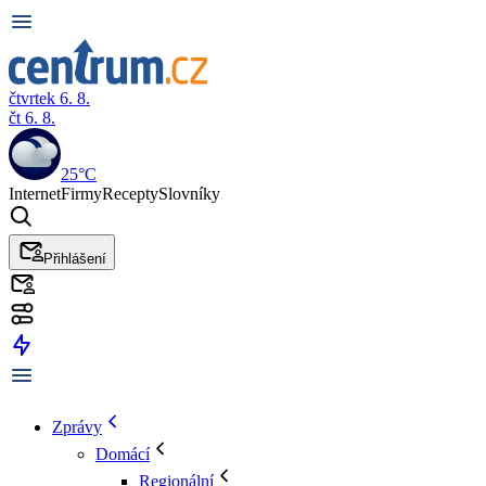
čtvrtek 6. 8.
čt 6. 8.
25°C
Internet
Firmy
Recepty
Slovníky
Přihlášení
Zprávy
Domácí
Regionální