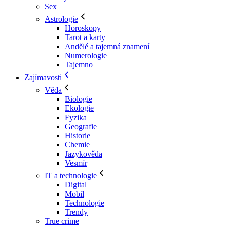
Sex
Astrologie
Horoskopy
Tarot a karty
Andělé a tajemná znamení
Numerologie
Tajemno
Zajímavosti
Věda
Biologie
Ekologie
Fyzika
Geografie
Historie
Chemie
Jazykověda
Vesmír
IT a technologie
Digital
Mobil
Technologie
Trendy
True crime