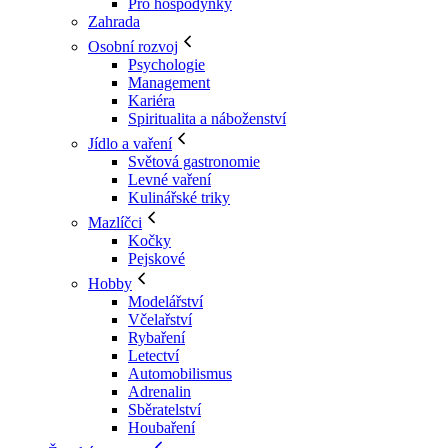
Pro hospodyňky
Zahrada
Osobní rozvoj
Psychologie
Management
Kariéra
Spiritualita a náboženství
Jídlo a vaření
Světová gastronomie
Levné vaření
Kulinářské triky
Mazlíčci
Kočky
Pejskové
Hobby
Modelářství
Včelařství
Rybaření
Letectví
Automobilismus
Adrenalin
Sběratelství
Houbaření