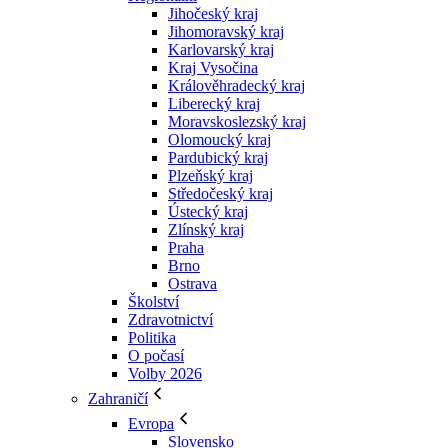
Jihočeský kraj
Jihomoravský kraj
Karlovarský kraj
Kraj Vysočina
Králověhradecký kraj
Liberecký kraj
Moravskoslezský kraj
Olomoucký kraj
Pardubický kraj
Plzeňský kraj
Středočeský kraj
Ústecký kraj
Zlínský kraj
Praha
Brno
Ostrava
Školství
Zdravotnictví
Politika
O počasí
Volby 2026
Zahraničí
Evropa
Slovensko