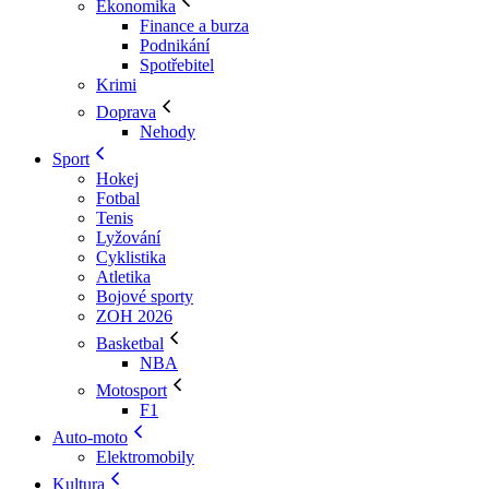
Ekonomika
Finance a burza
Podnikání
Spotřebitel
Krimi
Doprava
Nehody
Sport
Hokej
Fotbal
Tenis
Lyžování
Cyklistika
Atletika
Bojové sporty
ZOH 2026
Basketbal
NBA
Motosport
F1
Auto-moto
Elektromobily
Kultura