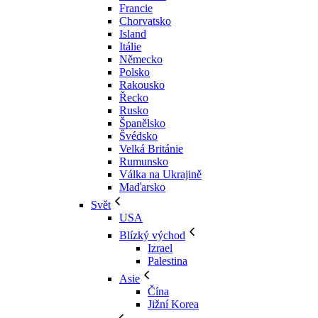
Francie
Chorvatsko
Island
Itálie
Německo
Polsko
Rakousko
Řecko
Rusko
Španělsko
Švédsko
Velká Británie
Rumunsko
Válka na Ukrajině
Maďarsko
Svět
USA
Blízký východ
Izrael
Palestina
Asie
Čína
Jižní Korea