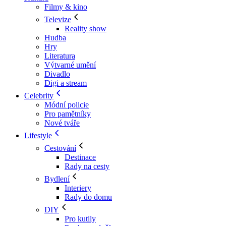
Filmy & kino
Televize
Reality show
Hudba
Hry
Literatura
Výtvarné umění
Divadlo
Digi a stream
Celebrity
Módní policie
Pro pamětníky
Nové tváře
Lifestyle
Cestování
Destinace
Rady na cesty
Bydlení
Interiery
Rady do domu
DIY
Pro kutily