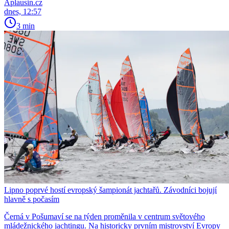
Aplausin.cz
dnes, 12:57
3 min
Lipno poprvé hostí evropský šampionát jachtařů. Závodníci bojují
hlavně s počasím
Černá v Pošumaví se na týden proměnila v centrum světového
mládežnického jachtingu. Na historicky prvním mistrovství Evropy