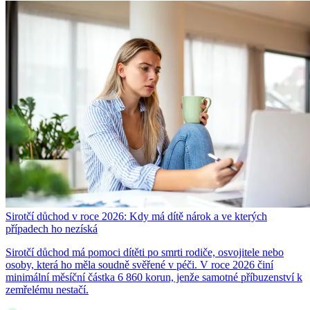
Sirotčí důchod v roce 2026: Kdy má dítě nárok a ve kterých
případech ho nezíská
Sirotčí důchod má pomoci dítěti po smrti rodiče, osvojitele nebo
osoby, která ho měla soudně svěřené v péči. V roce 2026 činí
minimální měsíční částka 6 860 korun, jenže samotné příbuzenství k
zemřelému nestačí.