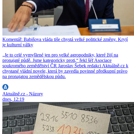
Komentář: Babišova vláda tiše chystá velké politické změny. Kryjí
je kulturní války
„Je to celé vymyšlené jen pro velké agropodniky, které žijí na
pronajaté půdě. Jsme kategoricky proti,“ řekl šéf Asociace
soukromého zemědělství ČR Jaroslav Šebek redakci Aktuálně.cz k
chystané vládní novele, která by zavedla povinné předkupní právo
na pronajatou zemědělskou půdu.
Aktuálně.cz - Názory
dnes, 12:19