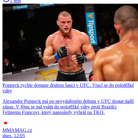
1 min
Poppeck rychle dostane druhou šanci v UFC. Vrací se do polotěžké
váhy
Alexander Poppeck má po nevydařeném debutu v UFC dostat další
zápas. V říjnu se má vrátit do polotěžké váhy proti Brazilci
Felipemu Francovi, který naposledy vyhrál na TKO.
MMAMAG.cz
dnes, 12:05