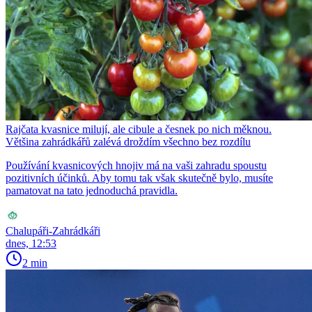
Rajčata kvasnice milují, ale cibule a česnek po nich měknou.
Většina zahrádkářů zalévá droždím všechno bez rozdílu
Používání kvasnicových hnojiv má na vaši zahradu spoustu
pozitivních účinků. Aby tomu tak však skutečně bylo, musíte
pamatovat na tato jednoduchá pravidla.
Chalupáři-Zahrádkáři
dnes, 12:53
2 min