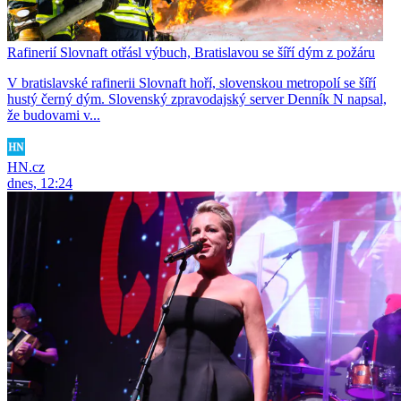
Rafinerií Slovnaft otřásl výbuch, Bratislavou se šíří dým z požáru
V bratislavské rafinerii Slovnaft hoří, slovenskou metropolí se šíří
hustý černý dým. Slovenský zpravodajský server Denník N napsal,
že budovami v...
HN.cz
dnes, 12:24