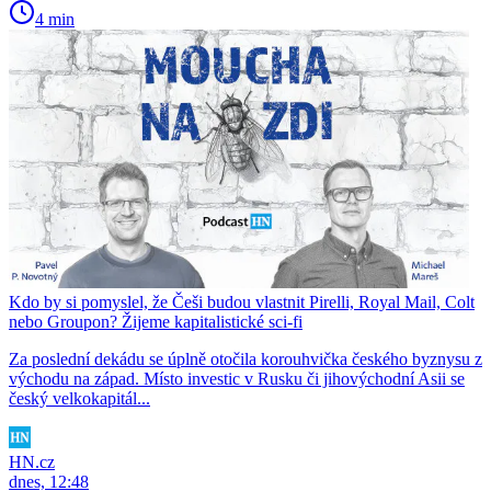
4 min
Kdo by si pomyslel, že Češi budou vlastnit Pirelli, Royal Mail, Colt
nebo Groupon? Žijeme kapitalistické sci-fi
Za poslední dekádu se úplně otočila korouhvička českého byznysu z
východu na západ. Místo investic v Rusku či jihovýchodní Asii se
český velkokapitál...
HN.cz
dnes, 12:48