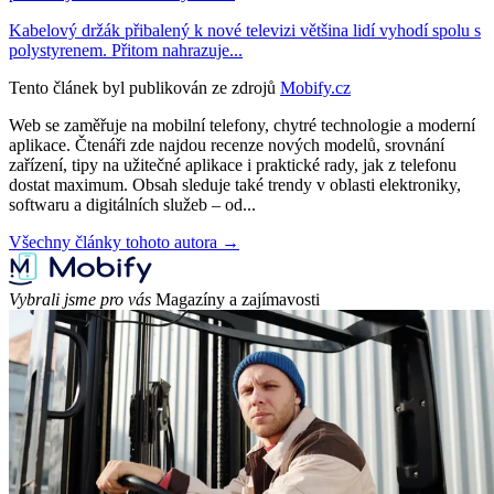
Kabelový držák přibalený k nové televizi většina lidí vyhodí spolu s
polystyrenem. Přitom nahrazuje...
Tento článek byl publikován ze zdrojů
Mobify.cz
Web se zaměřuje na mobilní telefony, chytré technologie a moderní
aplikace. Čtenáři zde najdou recenze nových modelů, srovnání
zařízení, tipy na užitečné aplikace i praktické rady, jak z telefonu
dostat maximum. Obsah sleduje také trendy v oblasti elektroniky,
softwaru a digitálních služeb – od...
Všechny články tohoto autora →
Vybrali jsme pro vás
Magazíny a zajímavosti