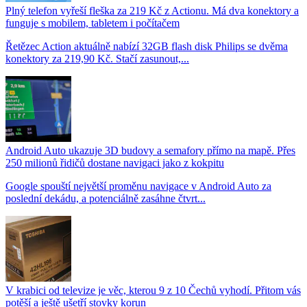
Plný telefon vyřeší fleška za 219 Kč z Actionu. Má dva konektory a
funguje s mobilem, tabletem i počítačem
Řetězec Action aktuálně nabízí 32GB flash disk Philips se dvěma
konektory za 219,90 Kč. Stačí zasunout,...
Android Auto ukazuje 3D budovy a semafory přímo na mapě. Přes
250 milionů řidičů dostane navigaci jako z kokpitu
Google spouští největší proměnu navigace v Android Auto za
poslední dekádu, a potenciálně zasáhne čtvrt...
V krabici od televize je věc, kterou 9 z 10 Čechů vyhodí. Přitom vás
potěší a ještě ušetří stovky korun