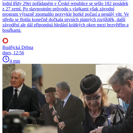
lodní třídy 29er pořádaném v České republice se sešlo 182 posádek
z 27 zemí. Po slavnostním průvodu s vlajkami však závodní
program výrazně zpomalilo nezvykle horké počasí a nestálý vítr. Ve
středu se flotila konečně dočkala prvních platných rozjížděk, další
závodění ale dál připomíná hledání krátkých oken mezi bezvětřím a
bouřkami.
Budějcká Drbna
dnes, 12:56
4 min