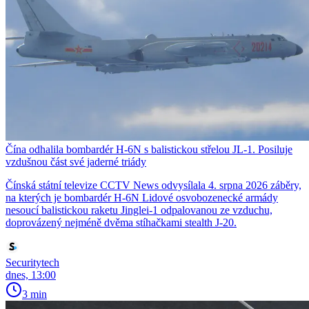
Čína odhalila bombardér H-6N s balistickou střelou JL-1. Posiluje
vzdušnou část své jaderné triády
Čínská státní televize CCTV News odvysílala 4. srpna 2026 záběry,
na kterých je bombardér H-6N Lidové osvobozenecké armády
nesoucí balistickou raketu Jinglei-1 odpalovanou ze vzduchu,
doprovázený nejméně dvěma stíhačkami stealth J-20.
Securitytech
dnes, 13:00
3 min