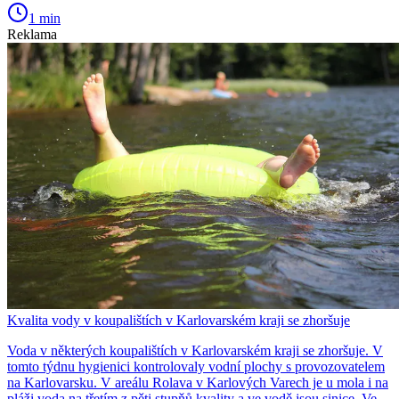
1 min
Reklama
Kvalita vody v koupalištích v Karlovarském kraji se zhoršuje
Voda v některých koupalištích v Karlovarském kraji se zhoršuje. V
tomto týdnu hygienici kontrolovaly vodní plochy s provozovatelem
na Karlovarsku. V areálu Rolava v Karlových Varech je u mola i na
pláži voda na třetím z pěti stupňů kvality a ve vodě jsou sinice. Ve