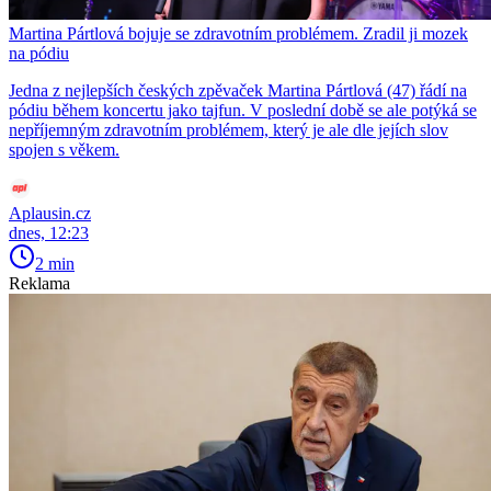
Martina Pártlová bojuje se zdravotním problémem. Zradil ji mozek
na pódiu
Jedna z nejlepších českých zpěvaček Martina Pártlová (47) řádí na
pódiu během koncertu jako tajfun. V poslední době se ale potýká se
nepříjemným zdravotním problémem, který je ale dle jejích slov
spojen s věkem.
Aplausin.cz
dnes, 12:23
2 min
Reklama