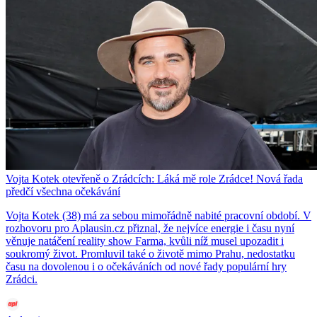
Vojta Kotek otevřeně o Zrádcích: Láká mě role Zrádce! Nová řada
předčí všechna očekávání
Vojta Kotek (38) má za sebou mimořádně nabité pracovní období. V
rozhovoru pro Aplausin.cz přiznal, že nejvíce energie i času nyní
věnuje natáčení reality show Farma, kvůli níž musel upozadit i
soukromý život. Promluvil také o životě mimo Prahu, nedostatku
času na dovolenou i o očekáváních od nové řady populární hry
Zrádci.