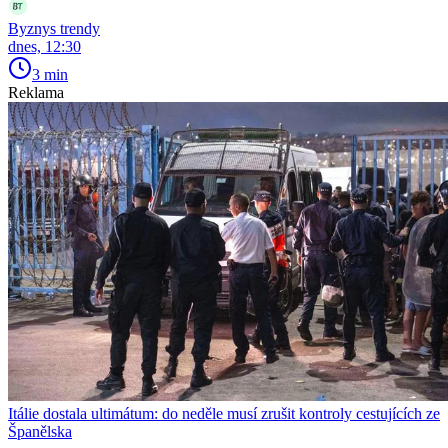
Byznys trendy
dnes, 12:30
3 min
Reklama
Itálie dostala ultimátum: do neděle musí zrušit kontroly cestujících ze
Španělska