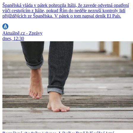
Španělská vláda v pátek pohrozila Itálii, že zavede odvetná opatření
vůči cestujícím z Itálie, pokud Řím do neděle nezruší kontroly lidí
přijíždějících ze Španělska. V pátek o tom napsal deník El País.
Aktuálně.cz - Zprávy
dnes, 12:30