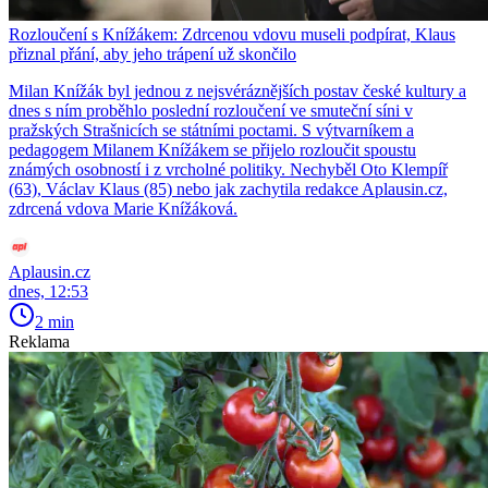
Rozloučení s Knížákem: Zdrcenou vdovu museli podpírat, Klaus
přiznal přání, aby jeho trápení už skončilo
Milan Knížák byl jednou z nejsvéráznějších postav české kultury a
dnes s ním proběhlo poslední rozloučení ve smuteční síni v
pražských Strašnicích se státními poctami. S výtvarníkem a
pedagogem Milanem Knížákem se přijelo rozloučit spoustu
známých osobností i z vrcholné politiky. Nechyběl Oto Klempíř
(63), Václav Klaus (85) nebo jak zachytila redakce Aplausin.cz,
zdrcená vdova Marie Knížáková.
Aplausin.cz
dnes, 12:53
2 min
Reklama