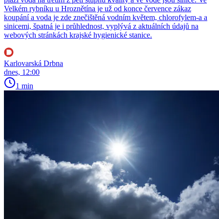
Velkém rybníku u Hroznětína je už od konce července zákaz
koupání a voda je zde znečištěná vodním květem, chlorofylem-a a
sinicemi, špatná je i průhlednost, vyplývá z aktuálních údajů na
webových stránkách krajské hygienické stanice.
Karlovarská Drbna
dnes, 12:00
1 min