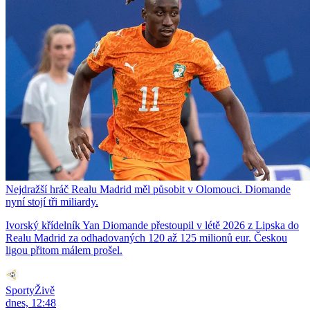
Nejdražší hráč Realu Madrid měl působit v Olomouci. Diomande
nyní stojí tři miliardy.
Ivorský křídelník Yan Diomande přestoupil v létě 2026 z Lipska do
Realu Madrid za odhadovaných 120 až 125 milionů eur. Českou
ligou přitom málem prošel.
SportyŽivě
dnes, 12:48