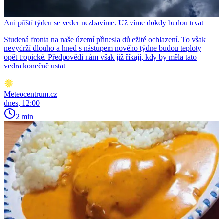
Ani příští týden se veder nezbavíme. Už víme dokdy budou trvat
Studená fronta na naše území přinesla důležité ochlazení. To však
nevydrží dlouho a hned s nástupem nového týdne budou teploty
opět tropické. Předpovědi nám však již říkají, kdy by měla tato
vedra konečně ustat.
Meteocentrum.cz
dnes, 12:00
2 min