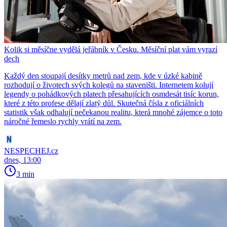
Kolik si měsíčne vydělá jeřábník v Česku. Měsíční plat vám vyrazí
dech
Každý den stoupají desítky metrů nad zem, kde v úzké kabině
rozhodují o životech svých kolegů na staveništi. Internetem kolují
legendy o pohádkových platech přesahujících osmdesát tisíc korun,
které z této profese dělají zlatý důl. Skutečná čísla z oficiálních
statistik však odhalují nečekanou realitu, která mnohé zájemce o toto
náročné řemeslo rychly vrátí na zem.
NESPECHEJ.cz
dnes, 13:00
3 min