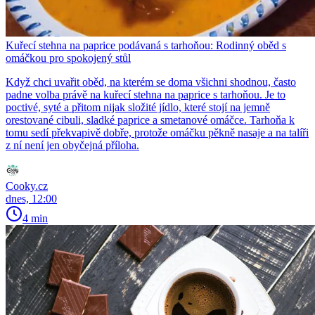
Kuřecí stehna na paprice podávaná s tarhoňou: Rodinný oběd s
omáčkou pro spokojený stůl
Když chci uvařit oběd, na kterém se doma všichni shodnou, často
padne volba právě na kuřecí stehna na paprice s tarhoňou. Je to
poctivé, syté a přitom nijak složité jídlo, které stojí na jemně
orestované cibuli, sladké paprice a smetanové omáčce. Tarhoňa k
tomu sedí překvapivě dobře, protože omáčku pěkně nasaje a na talíři
z ní není jen obyčejná příloha.
Cooky.cz
dnes, 12:00
4 min