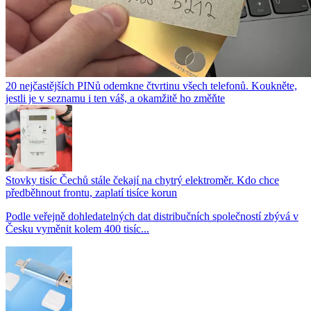
20 nejčastějších PINů odemkne čtvrtinu všech telefonů. Koukněte,
jestli je v seznamu i ten váš, a okamžitě ho změňte
Stovky tisíc Čechů stále čekají na chytrý elektroměr. Kdo chce
předběhnout frontu, zaplatí tisíce korun
Podle veřejně dohledatelných dat distribučních společností zbývá v
Česku vyměnit kolem 400 tisíc...