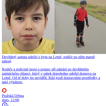
Devítiletý autista odešel z bytu na Letné, rodiče po něm marně
pátrají
Rodiče a policisté prosí o pomoc při pátrání po devítiletém
autistickém chlapci, který v pátek dopoledne odešel domova na
Letné. Od té doby ho neviděli. Rád jezdí dopravními prostředky a
také výtahem.
Pražská Drbna
dnes, 12:06