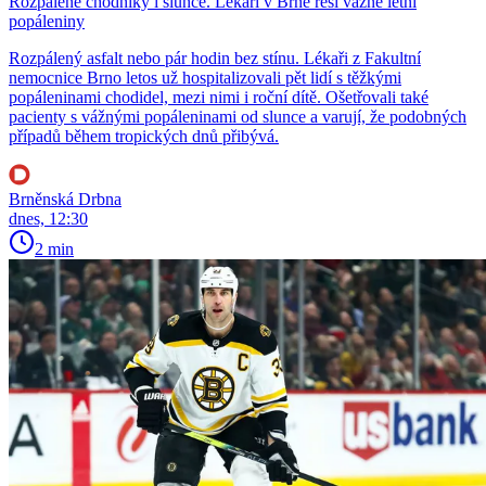
Rozpálené chodníky i slunce. Lékaři v Brně řeší vážné letní
popáleniny
Rozpálený asfalt nebo pár hodin bez stínu. Lékaři z Fakultní
nemocnice Brno letos už hospitalizovali pět lidí s těžkými
popáleninami chodidel, mezi nimi i roční dítě. Ošetřovali také
pacienty s vážnými popáleninami od slunce a varují, že podobných
případů během tropických dnů přibývá.
Brněnská Drbna
dnes, 12:30
2 min