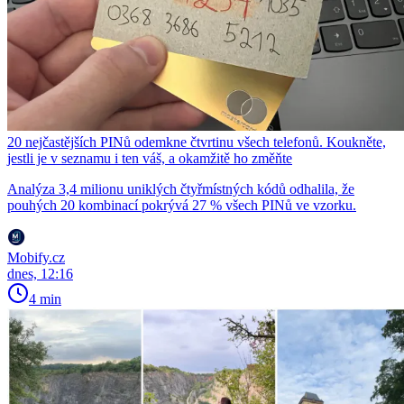
20 nejčastějších PINů odemkne čtvrtinu všech telefonů. Koukněte,
jestli je v seznamu i ten váš, a okamžitě ho změňte
Analýza 3,4 milionu uniklých čtyřmístných kódů odhalila, že
pouhých 20 kombinací pokrývá 27 % všech PINů ve vzorku.
Mobify.cz
dnes, 12:16
4 min