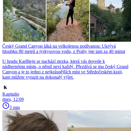
Český Grand Canyon láká na velkolepou podívanou: Ukrývá
hloubku 80 metrů a tyrkysovou vodu, z Prahy jste tam za 40 minut
U hradu Karlštejn se nachází stezka, která vás dovede k
nádhernému místu, o němž neví každý. Přezdívá se mu český Grand
Canyon a je to jedno z nejkrásnějších míst ve Středočeském kraji,
kam můžete vyrazit na dokonalý výlet.
Kapitalio
dnes, 12:09
3 min