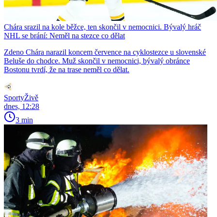
Chára srazil na kole běžce, ten skončil v nemocnici. Bývalý hráč
NHL se brání: Neměl na stezce co dělat
Zdeno Chára narazil koncem července na cyklostezce u slovenské
Beluše do chodce. Muž skončil v nemocnici, bývalý obránce
Bostonu tvrdí, že na trase neměl co dělat.
SportyŽivě
dnes, 12:28
3 min