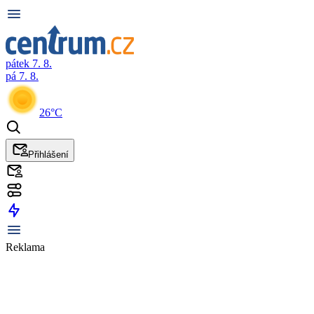
pátek 7. 8.
pá 7. 8.
26°C
Přihlášení
Reklama