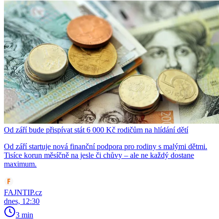
Od září bude přispívat stát 6 000 Kč rodičům na hlídání dětí
Od září startuje nová finanční podpora pro rodiny s malými dětmi.
Tisíce korun měsíčně na jesle či chůvy – ale ne každý dostane
maximum.
FAJNTIP.cz
dnes, 12:30
3 min