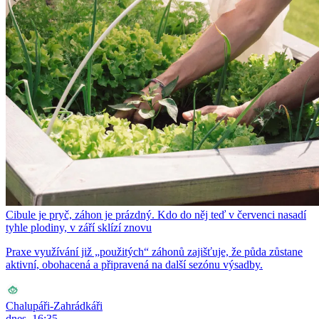
Cibule je pryč, záhon je prázdný. Kdo do něj teď v červenci nasadí
tyhle plodiny, v září sklízí znovu
Praxe využívání již „použitých“ záhonů zajišťuje, že půda zůstane
aktivní, obohacená a připravená na další sezónu výsadby.
Chalupáři-Zahrádkáři
dnes, 16:35