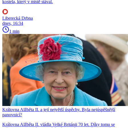
kostela, který v místě stával.
Liberecká Drbna
dnes, 16:34
1 min
Královna Alžběta II. a její největší úspěchy. Byla nejúspěšnější
panovnicí?
Královna Alžběta II. vládla Velké Británii 70 let. Díky tomu se