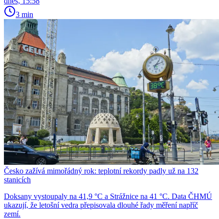
dnes, 15:58
3 min
Česko zažívá mimořádný rok: teplotní rekordy padly už na 132
stanicích
Doksany vystoupaly na 41,9 °C a Strážnice na 41 °C. Data ČHMÚ
ukazují, že letošní vedra přepisovala dlouhé řady měření napříč
zemí.