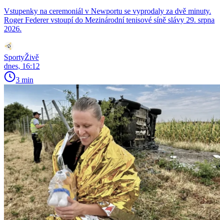
Vstupenky na ceremoniál v Newportu se vyprodaly za dvě minuty.
Roger Federer vstoupí do Mezinárodní tenisové síně slávy 29. srpna
2026.
SportyŽivě
dnes, 16:12
3 min