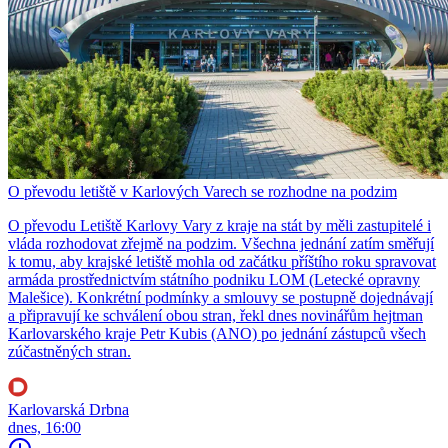
O převodu letiště v Karlových Varech se rozhodne na podzim
O převodu Letiště Karlovy Vary z kraje na stát by měli zastupitelé i
vláda rozhodovat zřejmě na podzim. Všechna jednání zatím směřují
k tomu, aby krajské letiště mohla od začátku příštího roku spravovat
armáda prostřednictvím státního podniku LOM (Letecké opravny
Malešice). Konkrétní podmínky a smlouvy se postupně dojednávají
a připravují ke schválení obou stran, řekl dnes novinářům hejtman
Karlovarského kraje Petr Kubis (ANO) po jednání zástupců všech
zúčastněných stran.
Karlovarská Drbna
dnes, 16:00