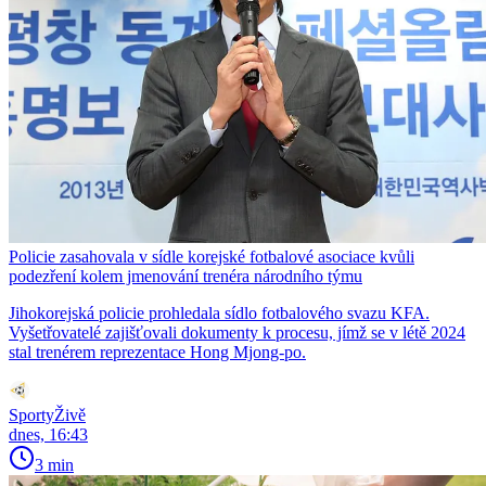
Policie zasahovala v sídle korejské fotbalové asociace kvůli
podezření kolem jmenování trenéra národního týmu
Jihokorejská policie prohledala sídlo fotbalového svazu KFA.
Vyšetřovatelé zajišťovali dokumenty k procesu, jímž se v létě 2024
stal trenérem reprezentace Hong Mjong-po.
SportyŽivě
dnes, 16:43
3 min