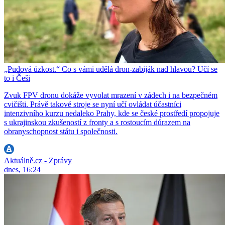
„Pudová úzkost.“ Co s vámi udělá dron-zabiják nad hlavou? Učí se
to i Češi
Zvuk FPV dronu dokáže vyvolat mrazení v zádech i na bezpečném
cvičišti. Právě takové stroje se nyní učí ovládat účastníci
intenzivního kurzu nedaleko Prahy, kde se české prostředí propojuje
s ukrajinskou zkušeností z fronty a s rostoucím důrazem na
obranyschopnost státu i společnosti.
Aktuálně.cz - Zprávy
dnes, 16:24