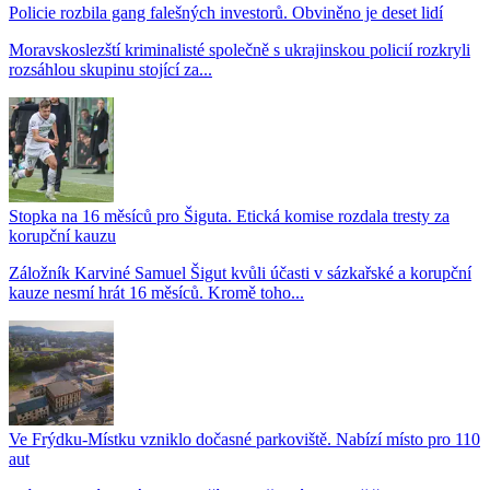
Policie rozbila gang falešných investorů. Obviněno je deset lidí
Moravskoslezští kriminalisté společně s ukrajinskou policií rozkryli
rozsáhlou skupinu stojící za...
Stopka na 16 měsíců pro Šiguta. Etická komise rozdala tresty za
korupční kauzu
Záložník Karviné Samuel Šigut kvůli účasti v sázkařské a korupční
kauze nesmí hrát 16 měsíců. Kromě toho...
Ve Frýdku-Místku vzniklo dočasné parkoviště. Nabízí místo pro 110
aut