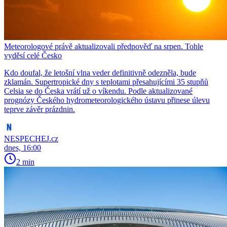
Meteorologové právě aktualizovali předpověď na srpen. Tohle
vyděsí celé Česko
Kdo doufal, že letošní vlna veder definitivně odezněla, bude
zklamán. Supertropické dny s teplotami přesahujícími 35 stupňů
Celsia se do Česka vrátí už o víkendu. Podle aktualizované
prognózy Českého hydrometeorologického ústavu přinese úlevu
teprve závěr prázdnin.
NESPECHEJ.cz
dnes, 16:00
2 min