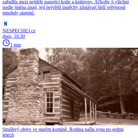
zařadila mezi nejdéle panující krále a královny. Ačkoliv ji všichni
podle jména znají, její největší úspěchy zůstávají širší veřejnosti
mnohdy utajené.
NESPECHEJ.cz
dnes, 16:30
3 min
Strašlivý objev ve starém komíně. Rodina našla syna po sedmi
letech