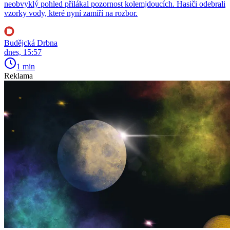
neobvyklý pohled přilákal pozornost kolemjdoucích. Hasiči odebrali
vzorky vody, které nyní zamíří na rozbor.
Budějcká Drbna
dnes, 15:57
1 min
Reklama