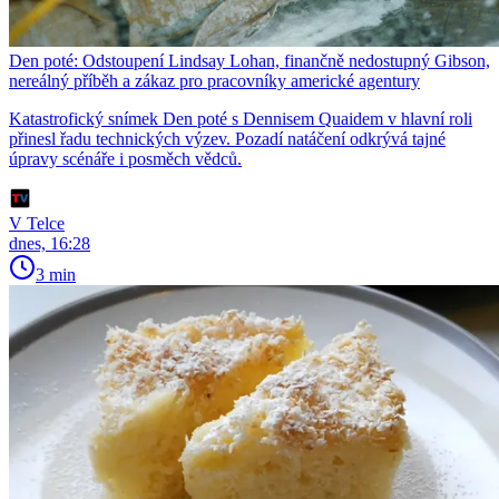
Den poté: Odstoupení Lindsay Lohan, finančně nedostupný Gibson,
nereálný příběh a zákaz pro pracovníky americké agentury
Katastrofický snímek Den poté s Dennisem Quaidem v hlavní roli
přinesl řadu technických výzev. Pozadí natáčení odkrývá tajné
úpravy scénáře i posměch vědců.
V Telce
dnes, 16:28
3 min