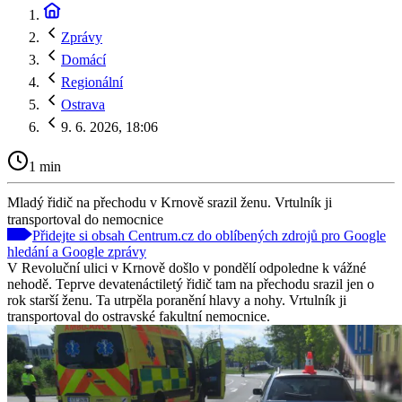
Zprávy
Domácí
Regionální
Ostrava
9. 6. 2026, 18:06
1 min
Mladý řidič na přechodu v Krnově srazil ženu. Vrtulník ji
transportoval do nemocnice
Přidejte si obsah Centrum.cz do oblíbených zdrojů pro Google
hledání a Google zprávy
V Revoluční ulici v Krnově došlo v pondělí odpoledne k vážné
nehodě. Teprve devatenáctiletý řidič tam na přechodu srazil jen o
rok starší ženu. Ta utrpěla poranění hlavy a nohy. Vrtulník ji
transportoval do ostravské fakultní nemocnice.