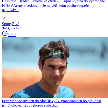
Beşiktaşe. Hradec Králové ve čtvrtek 6. srpna vybíhá do vyprodané
FINEP Areny s vědomím, že největší letní posilu soupeře
nepotkává.
SportyŽivě
dnes, 16:17
3 min
Federer bude uveden do Síně slávy. V grandslamech ho překonal
jen Djokovič, řadu rekordů stále drží