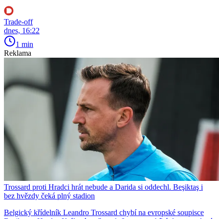
Trade-off
dnes, 16:22
1 min
Reklama
Trossard proti Hradci hrát nebude a Darida si oddechl. Beşiktaş i
bez hvězdy čeká plný stadion
Belgický křídelník Leandro Trossard chybí na evropské soupisce