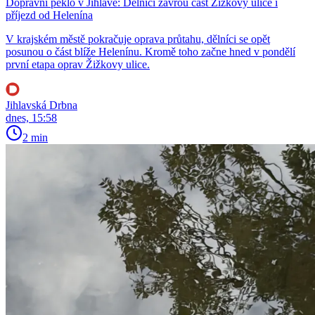
Dopravní peklo v Jihlavě: Dělníci zavřou část Žižkovy ulice i
příjezd od Helenína
V krajském městě pokračuje oprava průtahu, dělníci se opět
posunou o část blíže Helenínu. Kromě toho začne hned v pondělí
první etapa oprav Žižkovy ulice.
Jihlavská Drbna
dnes, 15:58
2 min