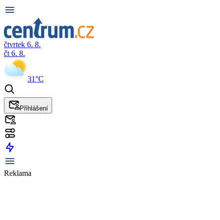
čtvrtek 6. 8.
čt 6. 8.
31°C
Přihlášení
Reklama