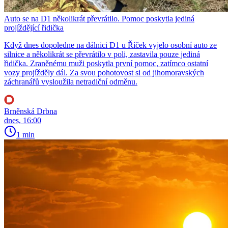
Auto se na D1 několikrát převrátilo. Pomoc poskytla jediná
projíždějící řidička
Když dnes dopoledne na dálnici D1 u Říček vyjelo osobní auto ze
silnice a několikrát se převrátilo v poli, zastavila pouze jediná
řidička. Zraněnému muži poskytla první pomoc, zatímco ostatní
vozy projížděly dál. Za svou pohotovost si od jihomoravských
záchranářů vysloužila netradiční odměnu.
Brněnská Drbna
dnes, 16:00
1 min