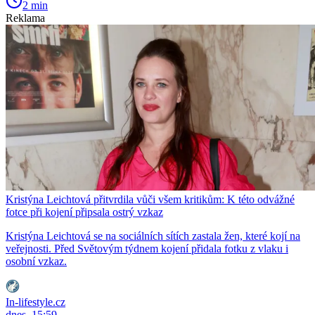
2 min
Reklama
Kristýna Leichtová přitvrdila vůči všem kritikům: K této odvážné
fotce při kojení připsala ostrý vzkaz
Kristýna Leichtová se na sociálních sítích zastala žen, které kojí na
veřejnosti. Před Světovým týdnem kojení přidala fotku z vlaku i
osobní vzkaz.
In-lifestyle.cz
dnes, 15:59