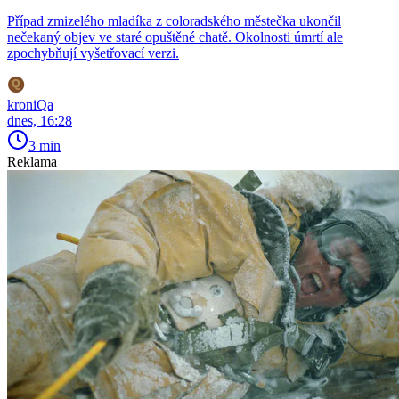
Případ zmizelého mladíka z coloradského městečka ukončil
nečekaný objev ve staré opuštěné chatě. Okolnosti úmrtí ale
zpochybňují vyšetřovací verzi.
kroniQa
dnes, 16:28
3 min
Reklama