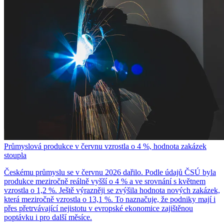
Průmyslová produkce v červnu vzrostla o 4 %, hodnota zakázek
stoupla
Českému průmyslu se v červnu 2026 dařilo. Podle údajů ČSÚ byla
produkce meziročně reálně vyšší o 4 % a ve srovnání s květnem
vzrostla o 1,2 %. Ještě výrazněji se zvýšila hodnota nových zakázek,
která meziročně vzrostla o 13,1 %. To naznačuje, že podniky mají i
přes přetrvávající nejistotu v evropské ekonomice zajištěnou
poptávku i pro další měsíce.