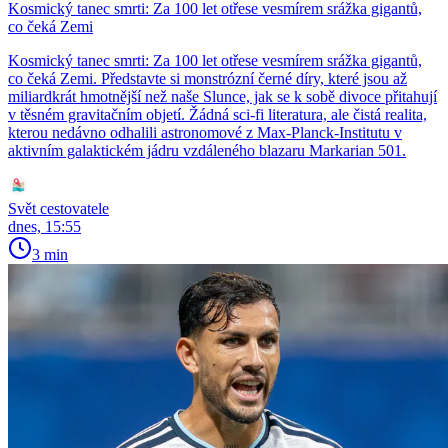
Kosmický tanec smrti: Za 100 let otřese vesmírem srážka gigantů,
co čeká Zemi
Kosmický tanec smrti: Za 100 let otřese vesmírem srážka gigantů,
co čeká Zemi. Představte si monstrózní černé díry, které jsou až
miliardkrát hmotnější než naše Slunce, jak se k sobě divoce přitahují
v těsném gravitačním objetí. Žádná sci-fi literatura, ale čistá realita,
kterou nedávno odhalili astronomové z Max-Planck-Institutu v
aktivním galaktickém jádru vzdáleného blazaru Markarian 501.
Svět cestovatele
dnes, 15:55
3 min