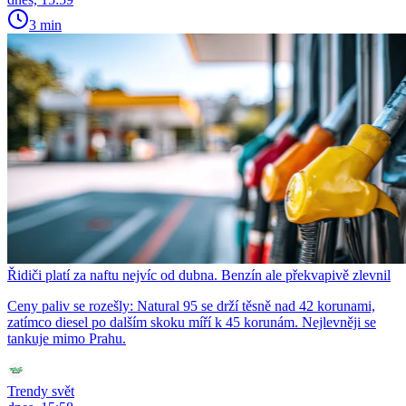
3 min
Řidiči platí za naftu nejvíc od dubna. Benzín ale překvapivě zlevnil
Ceny paliv se rozešly: Natural 95 se drží těsně nad 42 korunami,
zatímco diesel po dalším skoku míří k 45 korunám. Nejlevněji se
tankuje mimo Prahu.
Trendy svět