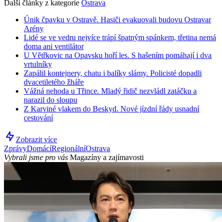
Další články z kategorie
Ostrava
Únik čpavku v Ostravě. Hasiči evakuovali budovu Ostravar
Arény
Lidé se ve vedru nejvíce trápí špatným spánkem, třetina nemá
doma ani ventilátor
U Větřkovic na Opavsku hoří les. S hašením pomáhají i dva
vrtulníky
Zapálil kontejnery, chatu i balíky slámy. Policisté dopadli
dvacetiletého žháře
Vážná nehoda u Třince. Mladý řidič nezvládl zatáčku a
narazil do sloupu
Z Karviné vlakem do Beskyd. Nové jízdní řády usnadní
cestování
Zobrazit více
Zprávy
Domácí
Regionální
Ostrava
Vybrali jsme pro vás
Magazíny a zajímavosti