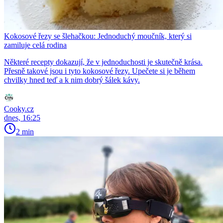
Kokosové řezy se šlehačkou: Jednoduchý moučník, který si
zamiluje celá rodina
Některé recepty dokazují, že v jednoduchosti je skutečně krása.
Přesně takové jsou i tyto kokosové řezy. Upečete si je během
chvilky hned teď a k nim dobrý šálek kávy.
Cooky.cz
dnes, 16:25
2 min