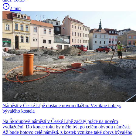
2 min
Náměstí v České Lípě dostane novou dlažbu. Vznikne i obrys
bývalého kostela
Na Škroupově náměstí v České Lípě začaly práce na novém
vydláždění. Do konce roku by mělo být po celém obvodu náměstí.
Až bude hotovo celé náměstí, z kostek vznikne také obrys bývalého