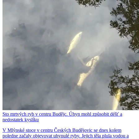
Sto mrtvých ryb v centru Budějc. Úhyn mohl způsobit déšť a
nedostatek kyslíku
V Mlýnské stoce v centru Českých Budějovic se dnes kolem
poledne začaly objevovat uhynulé ryby. Jejich těla plula vodou a