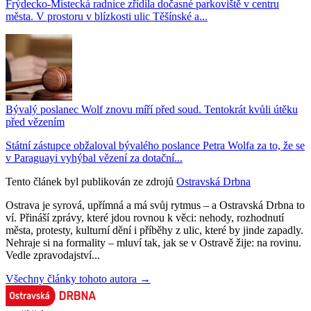
Frýdecko-Místecká radnice zřídila dočasné parkoviště v centru
města. V prostoru v blízkosti ulic Těšínské a...
Bývalý poslanec Wolf znovu míří před soud. Tentokrát kvůli útěku
před vězením
Státní zástupce obžaloval bývalého poslance Petra Wolfa za to, že se
v Paraguayi vyhýbal vězení za dotační...
Tento článek byl publikován ze zdrojů
Ostravská Drbna
Ostrava je syrová, upřímná a má svůj rytmus – a Ostravská Drbna to
ví. Přináší zprávy, které jdou rovnou k věci: nehody, rozhodnutí
města, protesty, kulturní dění i příběhy z ulic, které by jinde zapadly.
Nehraje si na formality – mluví tak, jak se v Ostravě žije: na rovinu.
Vedle zpravodajství...
Všechny články tohoto autora →