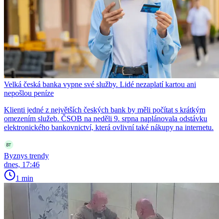
Velká česká banka vypne své služby. Lidé nezaplatí kartou ani
nepošlou peníze
Klienti jedné z největších českých bank by měli počítat s krátkým
omezením služeb. ČSOB na neděli 9. srpna naplánovala odstávku
elektronického bankovnictví, která ovlivní také nákupy na internetu.
Byznys trendy
dnes, 17:46
1 min