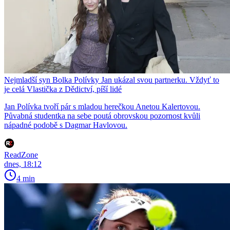
Nejmladší syn Bolka Polívky Jan ukázal svou partnerku. Vždyť to
je celá Vlastička z Dědictví, píší lidé
Jan Polívka tvoří pár s mladou herečkou Anetou Kalertovou.
Půvabná studentka na sebe poutá obrovskou pozornost kvůli
nápadné podobě s Dagmar Havlovou.
ReadZone
dnes, 18:12
4 min