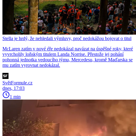
Stella je hrdý, že nehledali výmluvy, proč nedokážou bojovat o titul
McLaren zatím v nové éře nedokázal navázat na úspěšné roky, které
vyvrcholily loňským titulem Landa Norrise. Přestože jej pohání
pohonná jednotka vedoucího týmu, Mercedesu, kromě Maďarska se
mu zatím vyrovnat nedokázal.
SvětFormule.cz
dnes, 17:03
1 min