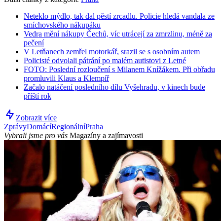
Neteklo mýdlo, tak dal pěstí zrcadlu. Policie hledá vandala ze
smíchovského nákupáku
Vedra mění nákupy Čechů, víc utrácejí za zmrzlinu, méně za
pečení
V Letňanech zemřel motorkář, srazil se s osobním autem
Policisté odvolali pátrání po malém autistovi z Letné
FOTO: Poslední rozloučení s Milanem Knížákem. Při obřadu
promluvili Klaus a Klempíř
Začalo natáčení posledního dílu Vyšehradu, v kinech bude
příští rok
Zobrazit více
Zprávy
Domácí
Regionální
Praha
Vybrali jsme pro vás
Magazíny a zajímavosti