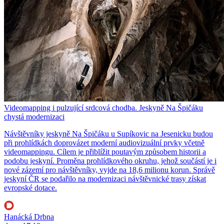
Videomapping i pulzující srdcová chodba. Jeskyně Na Špičáku
chystá modernizaci
Návštěvníky jeskyně Na Špičáku u Supíkovic na Jesenicku budou
při prohlídkách doprovázet moderní audiovizuální prvky včetně
videomappingu. Cílem je přiblížit poutavým způsobem historii a
podobu jeskyní. Proměna prohlídkového okruhu, jehož součástí je i
nové zázemí pro návštěvníky, vyjde na 18,6 milionu korun. Správě
jeskyní ČR se podařilo na modernizaci návštěvnické trasy získat
evropské dotace.
Hanácká Drbna