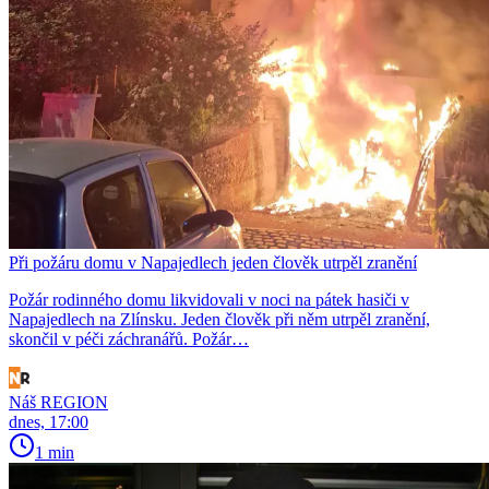
Při požáru domu v Napajedlech jeden člověk utrpěl zranění
Požár rodinného domu likvidovali v noci na pátek hasiči v
Napajedlech na Zlínsku. Jeden člověk při něm utrpěl zranění,
skončil v péči záchranářů. Požár…
Náš REGION
dnes, 17:00
1 min