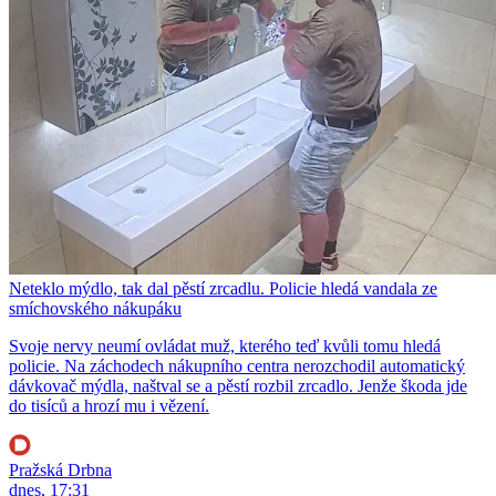
Neteklo mýdlo, tak dal pěstí zrcadlu. Policie hledá vandala ze
smíchovského nákupáku
Svoje nervy neumí ovládat muž, kterého teď kvůli tomu hledá
policie. Na záchodech nákupního centra nerozchodil automatický
dávkovač mýdla, naštval se a pěstí rozbil zrcadlo. Jenže škoda jde
do tisíců a hrozí mu i vězení.
Pražská Drbna
dnes, 17:31