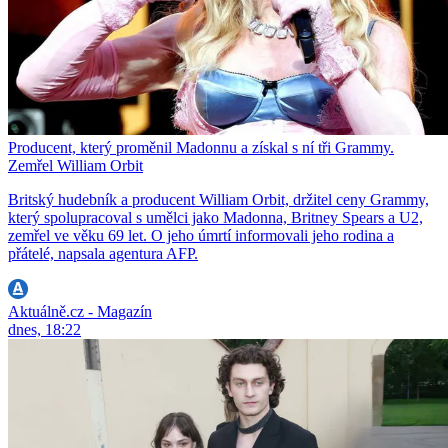
Producent, který proměnil Madonnu a získal s ní tři Grammy.
Zemřel William Orbit
Britský hudebník a producent William Orbit, držitel ceny Grammy,
který spolupracoval s umělci jako Madonna, Britney Spears a U2,
zemřel ve věku 69 let. O jeho úmrtí informovali jeho rodina a
přátelé, napsala agentura AFP.
Aktuálně.cz - Magazín
dnes, 18:22