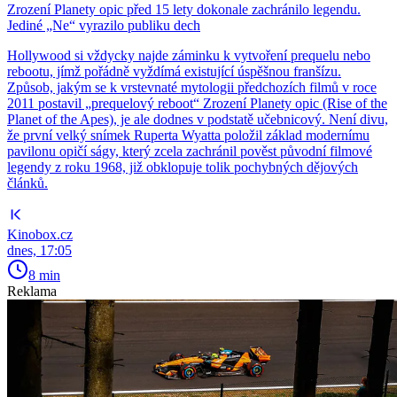
Zrození Planety opic před 15 lety dokonale zachránilo legendu.
Jediné „Ne“ vyrazilo publiku dech
Hollywood si vždycky najde záminku k vytvoření prequelu nebo
rebootu, jímž pořádně vyždímá existující úspěšnou franšízu.
Způsob, jakým se k vrstevnaté mytologii předchozích filmů v roce
2011 postavil „prequelový reboot“ Zrození Planety opic (Rise of the
Planet of the Apes), je ale dodnes v podstatě učebnicový. Není divu,
že první velký snímek Ruperta Wyatta položil základ modernímu
pavilonu opičí ságy, který zcela zachránil pověst původní filmové
legendy z roku 1968, již obklopuje tolik pochybných dějových
článků.
Kinobox.cz
dnes, 17:05
8 min
Reklama