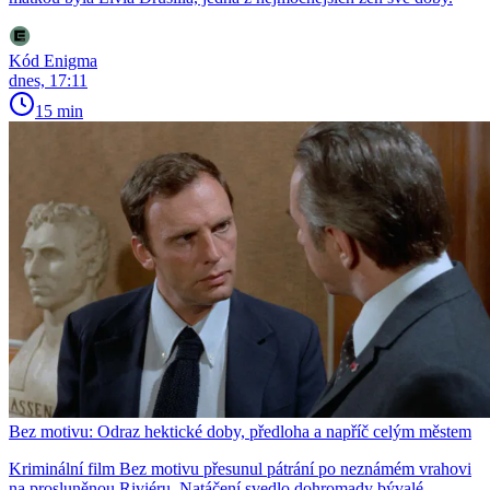
Kód Enigma
dnes, 17:11
15 min
Bez motivu: Odraz hektické doby, předloha a napříč celým městem
Kriminální film Bez motivu přesunul pátrání po neznámém vrahovi
na prosluněnou Riviéru. Natáčení svedlo dohromady bývalé