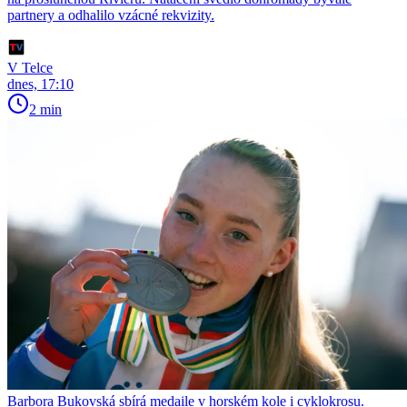
partnery a odhalilo vzácné rekvizity.
V Telce
dnes, 17:10
2 min
Barbora Bukovská sbírá medaile v horském kole i cyklokrosu.