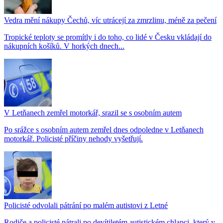
Vedra mění nákupy Čechů, víc utrácejí za zmrzlinu, méně za pečení
Tropické teploty se promítly i do toho, co lidé v Česku vkládají do
nákupních košíků. V horkých dnech...
V Letňanech zemřel motorkář, srazil se s osobním autem
Po srážce s osobním autem zemřel dnes odpoledne v Letňanech
motorkář. Policisté příčiny nehody vyšetřují.
Policisté odvolali pátrání po malém autistovi z Letné
Rodiče a policisté pátrali po devítiletém autistickém chlapci, který v