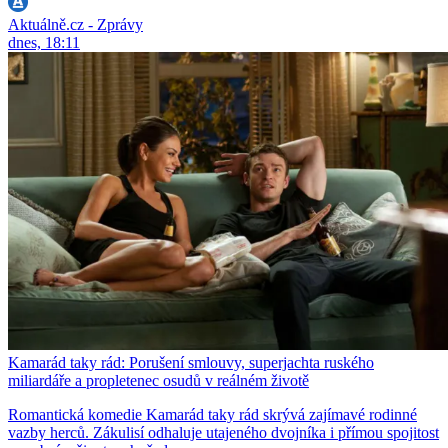
Aktuálně.cz - Zprávy
dnes, 18:11
Kamarád taky rád: Porušení smlouvy, superjachta ruského
miliardáře a propletenec osudů v reálném životě
Romantická komedie Kamarád taky rád skrývá zajímavé rodinné
vazby herců. Zákulisí odhaluje utajeného dvojníka i přímou spojitost