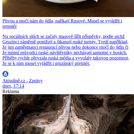
Plivou a močí nám do jídla, naříkají Rusové. Musel se vyjádřit i
premiér
Na sociálních sítích se začaly masově šířit příspěvky, podle nichž
Gruzínci záměrně ponižují a šikanují ruské turisty. Tvrdí například,
že jim zaměstnanci restaurací plivou nebo dokonce močí do jídla či
že místní průvodci ruské návštěvníky nechávají samotné v horách.
Příběhy rychle převzala ruská média a vyvolaly takovou pozornost,
že se k nim musel vyjádřit i gruzínský premiér.
Aktuálně.cz - Zprávy
dnes, 17:14
Reklama