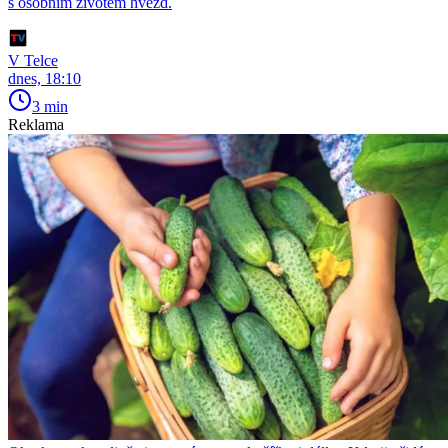
s osobním životem hvězd.
V Telce
dnes, 18:10
3 min
Reklama