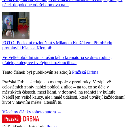
pátek dopoledne odešel domova na...
FOTO: Poslední rozloučení s Milanem Knížákem. Při obřadu
promluvili Klaus a Klempíř
Ve Velké obřadní síni strašnického krematoria se dnes rodina,
přátelé, kolegové i veřejnost rozloučili s...
Tento článek byl publikován ze zdrojů
Pražská Drbna
Pražská Drbna sleduje tep metropole z první ruky. V záplavě
celostátních zpráv nabízí pohled z ulice – na to, co se děje v
městských částech, mezi lidmi, v dopravě, na radnici i v kultuře.
Neřeší jen velké kauzy, ale i malé události, které utvářejí každodenní
život v hlavním městě. Čtenáři tu...
Všechny články tohoto autora →
Další články z kategorie
Praha