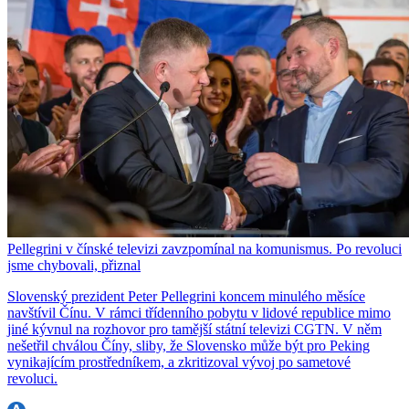
Pellegrini v čínské televizi zavzpomínal na komunismus. Po revoluci
jsme chybovali, přiznal
Slovenský prezident Peter Pellegrini koncem minulého měsíce
navštívil Čínu. V rámci třídenního pobytu v lidové republice mimo
jiné kývnul na rozhovor pro tamější státní televizi CGTN. V něm
nešetřil chválou Číny, sliby, že Slovensko může být pro Peking
vynikajícím prostředníkem, a zkritizoval vývoj po sametové
revoluci.