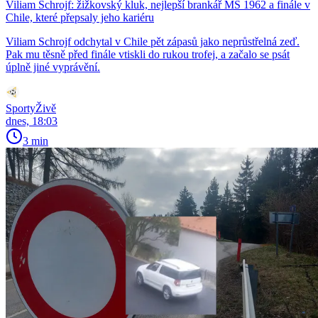
Viliam Schrojf: žižkovský kluk, nejlepší brankář MS 1962 a finále v
Chile, které přepsaly jeho kariéru
Viliam Schrojf odchytal v Chile pět zápasů jako neprůstřelná zeď.
Pak mu těsně před finále vtiskli do rukou trofej, a začalo se psát
úplně jiné vyprávění.
SportyŽivě
dnes, 18:03
3 min