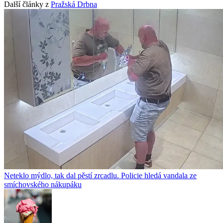
Další články z
Pražská Drbna
Neteklo mýdlo, tak dal pěstí zrcadlu. Policie hledá vandala ze
smíchovského nákupáku