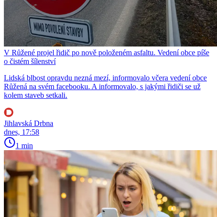
V Růžené projel řidič po nově položeném asfaltu. Vedení obce píše
o čistém šílenství
Lidská blbost opravdu nezná mezí, informovalo včera vedení obce
Růžená na svém facebooku. A informovalo, s jakými řidiči se už
kolem staveb setkali.
Jihlavská Drbna
dnes, 17:58
1 min