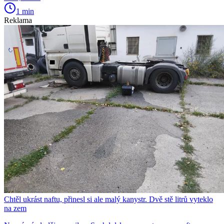
1 min
Reklama
Chtěl ukrást naftu, přinesl si ale malý kanystr. Dvě stě litrů vyteklo
na zem