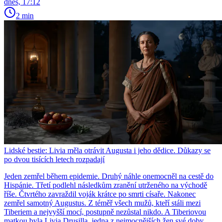
dnes, 17:12
2 min
Lidské bestie: Livia měla otrávit Augusta i jeho dědice. Důkazy se
po dvou tisících letech rozpadají
Jeden zemřel během epidemie. Druhý náhle onemocněl na cestě do
Hispánie. Třetí podlehl následkům zranění utrženého na východě
říše. Čtvrtého zavraždil voják krátce po smrti císaře. Nakonec
zemřel samotný Augustus. Z téměř všech mužů, kteří stáli mezi
Tiberiem a nejvyšší mocí, postupně nezůstal nikdo. A Tiberiovou
matkou byla Livia Drusilla, jedna z nejmocnějších žen své doby.