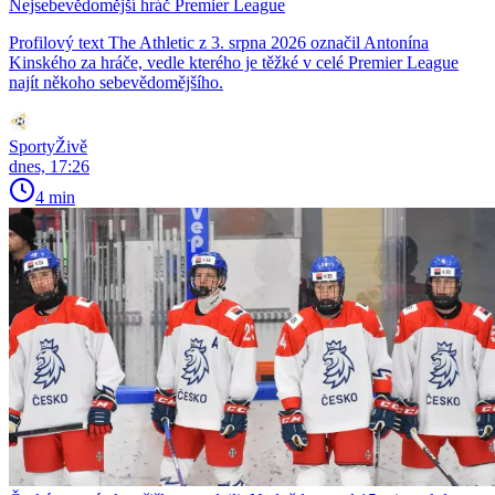
Nejsebevědomější hráč Premier League
Profilový text The Athletic z 3. srpna 2026 označil Antonína
Kinského za hráče, vedle kterého je těžké v celé Premier League
najít někoho sebevědomějšího.
SportyŽivě
dnes, 17:26
4 min