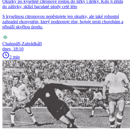
Okurky po kyselině citronové rostou do šířky i délky. Kdo ji přidá
do zálivky, sklízí baculaté plody celé léto
S kyselinou citronovou nepěstujete jen okurky, ale také robustní
zahradní ekosystém, který podporuje růst, bojuje proti chorobám a
přináší skvělou úrodu.
Chalupáři-Zahrádkáři
dnes, 18:10
2 min