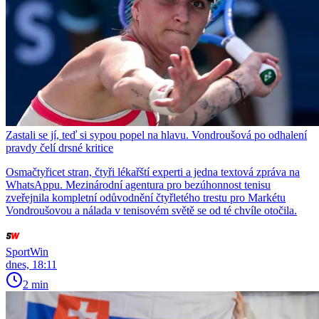
Zastali se jí, teď si sypou popel na hlavu. Vondroušová po odhalení
pravdy čelí drsné kritice
Osmačtyřicet stran, čtyři lékařští experti a jedna textová zpráva na
WhatsAppu. Mezinárodní agentura pro bezúhonnost tenisu
zveřejnila kompletní odůvodnění čtyřletého trestu pro Markétu
Vondroušovou a nálada v tenisovém světě se od té chvíle otočila.
SportWin
dnes, 18:11
2 min