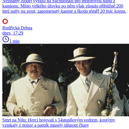
Neznámý zloděj vyrazil na Suchdolsku pro motorovou naftu z
kamionu. Místo velkého úlovku po něm však zůstalo přibližně 200
litrů nafty na zemi, zapomenutý kanistr a škoda téměř 20 tisíc korun.
Budějcká Drbna
dnes, 17:29
1 min
Smrt na Nilu: Herci bojovali s 54stupňovým vedrem, kostýmy
vznikaly z nouze a parník musely táhnout čluny