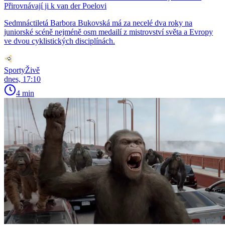
Přirovnávají ji k van der Poelovi
Sedmnáctiletá Barbora Bukovská má za necelé dva roky na
juniorské scéně nejméně osm medailí z mistrovství světa a Evropy
ve dvou cyklistických disciplínách.
SportyŽivě
dnes, 17:10
4 min