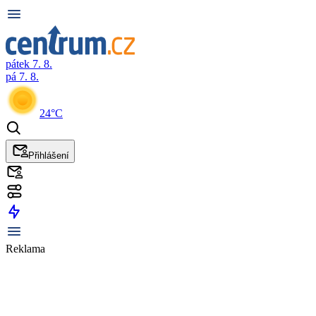
pátek 7. 8.
pá 7. 8.
24°C
Přihlášení
Reklama