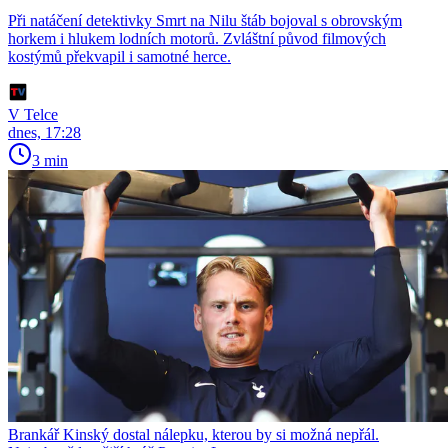
Při natáčení detektivky Smrt na Nilu štáb bojoval s obrovským
horkem i hlukem lodních motorů. Zvláštní původ filmových
kostýmů překvapil i samotné herce.
V Telce
dnes, 17:28
3 min
Brankář Kinský dostal nálepku, kterou by si možná nepřál.