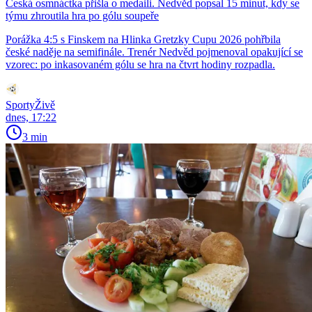
Česká osmnáctka přišla o medaili. Nedvěd popsal 15 minut, kdy se
týmu zhroutila hra po gólu soupeře
Porážka 4:5 s Finskem na Hlinka Gretzky Cupu 2026 pohřbila
české naděje na semifinále. Trenér Nedvěd pojmenoval opakující se
vzorec: po inkasovaném gólu se hra na čtvrt hodiny rozpadla.
SportyŽivě
dnes, 17:22
3 min