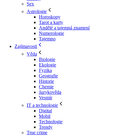
Sex
Astrologie
Horoskopy
Tarot a karty
Andělé a tajemná znamení
Numerologie
Tajemno
Zajímavosti
Věda
Biologie
Ekologie
Fyzika
Geografie
Historie
Chemie
Jazykověda
Vesmír
IT a technologie
Digital
Mobil
Technologie
Trendy
True crime