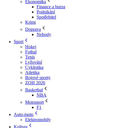
Ekonomika
Finance a burza
Podnikání
Spotřebitel
Krimi
Doprava
Nehody
Sport
Hokej
Fotbal
Tenis
Lyžování
Cyklistika
Atletika
Bojové sporty
ZOH 2026
Basketbal
NBA
Motosport
F1
Auto-moto
Elektromobily
Kultura