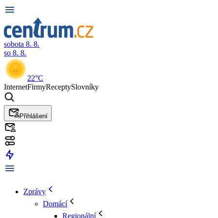
sobota 8. 8.
so 8. 8.
22°C
Internet
Firmy
Recepty
Slovníky
Přihlášení
Zprávy
Domácí
Regionální