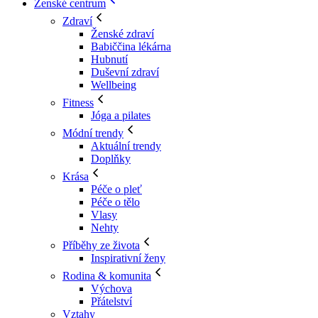
Ženské centrum
Zdraví
Ženské zdraví
Babiččina lékárna
Hubnutí
Duševní zdraví
Wellbeing
Fitness
Jóga a pilates
Módní trendy
Aktuální trendy
Doplňky
Krása
Péče o pleť
Péče o tělo
Vlasy
Nehty
Příběhy ze života
Inspirativní ženy
Rodina & komunita
Výchova
Přátelství
Vztahy