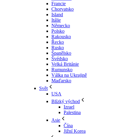
Francie
Chorvatsko
Island
Itálie
Německo
Polsko
Rakousko
Řecko
Rusko
Španělsko
Švédsko
Velká Británie
Rumunsko
Válka na Ukrajině
Maďarsko
Svět
USA
Blízký východ
Izrael
Palestina
Asie
Čína
Jižní Korea