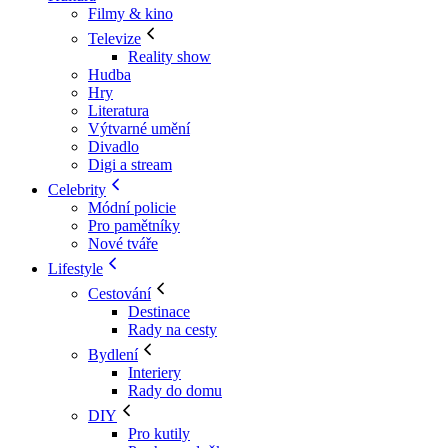
Filmy & kino
Televize
Reality show
Hudba
Hry
Literatura
Výtvarné umění
Divadlo
Digi a stream
Celebrity
Módní policie
Pro pamětníky
Nové tváře
Lifestyle
Cestování
Destinace
Rady na cesty
Bydlení
Interiery
Rady do domu
DIY
Pro kutily