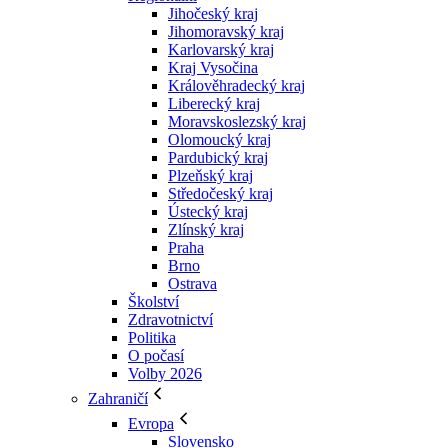
Jihočeský kraj
Jihomoravský kraj
Karlovarský kraj
Kraj Vysočina
Králověhradecký kraj
Liberecký kraj
Moravskoslezský kraj
Olomoucký kraj
Pardubický kraj
Plzeňský kraj
Středočeský kraj
Ústecký kraj
Zlínský kraj
Praha
Brno
Ostrava
Školství
Zdravotnictví
Politika
O počasí
Volby 2026
Zahraničí
Evropa
Slovensko