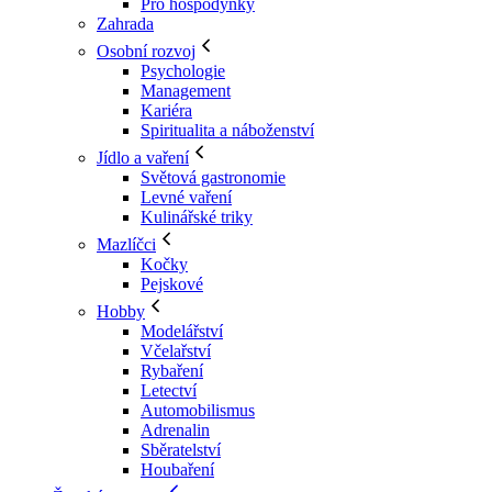
Pro hospodyňky
Zahrada
Osobní rozvoj
Psychologie
Management
Kariéra
Spiritualita a náboženství
Jídlo a vaření
Světová gastronomie
Levné vaření
Kulinářské triky
Mazlíčci
Kočky
Pejskové
Hobby
Modelářství
Včelařství
Rybaření
Letectví
Automobilismus
Adrenalin
Sběratelství
Houbaření