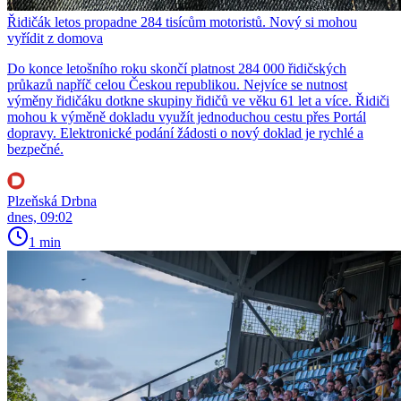
Řidičák letos propadne 284 tisícům motoristů. Nový si mohou
vyřídit z domova
Do konce letošního roku skončí platnost 284 000 řidičských
průkazů napříč celou Českou republikou. Nejvíce se nutnost
výměny řidičáku dotkne skupiny řidičů ve věku 61 let a více. Řidiči
mohou k výměně dokladu využít jednoduchou cestu přes Portál
dopravy. Elektronické podání žádosti o nový doklad je rychlé a
bezpečné.
Plzeňská Drbna
dnes, 09:02
1 min