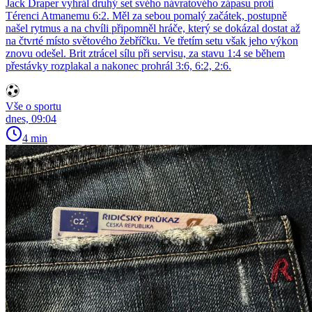
Jack Draper vyhrál druhý set svého návratového zápasu proti
Térenci Atmanemu 6:2. Měl za sebou pomalý začátek, postupně
našel rytmus a na chvíli připomněl hráče, který se dokázal dostat až
na čtvrté místo světového žebříčku. Ve třetím setu však jeho výkon
znovu odešel. Brit ztrácel sílu při servisu, za stavu 1:4 se během
přestávky rozplakal a nakonec prohrál 3:6, 6:2, 2:6.
Vše o sportu
dnes, 09:04
4 min