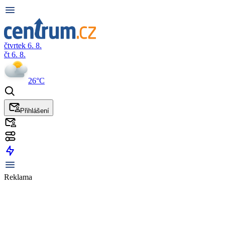
čtvrtek 6. 8.
čt 6. 8.
26°C
Přihlášení
Reklama