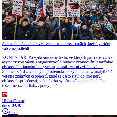
Svět ambiciózních dravců versus moudrost starších, kteří hybridní
válce nepodlehli
KOMENTÁŘ. Po vydávání série textů, ve kterých jsem analyzoval
asymetrickou válku s oligarchizací a nutnost vybudování funkčního
občanského imunitního systému, se stala velmi zvláštní věc…
Zatímco z řad zavedených prodemokratických iniciativ, analytiků či
veřejně známých osobností, které se často staví do role lídrů
občanské společnosti, se k návrhu systémového odosobněného
řešení neozval nikdo, zprávy plné
HlídacíPes.org
dnes, 09:30
6 min