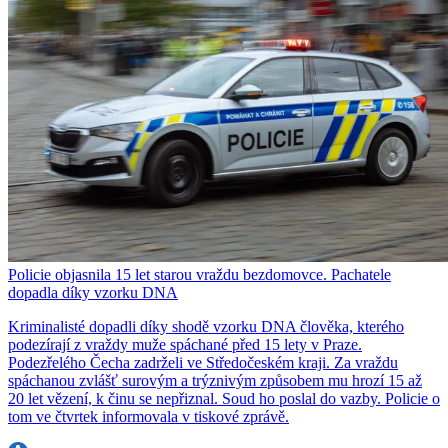
Policie objasnila 15 let starou vraždu bezdomovce. Pachatele
dopadla díky vzorku DNA
Kriminalisté dopadli díky shodě vzorku DNA člověka, kterého
podezírají z vraždy muže spáchané před 15 lety v Praze.
Podezřelého Čecha zadrželi ve Středočeském kraji. Za vraždu
spáchanou zvlášť surovým a trýznivým způsobem mu hrozí 15 až
20 let vězení, k činu se nepřiznal. Soud ho poslal do vazby. Policie o
tom ve čtvrtek informovala v tiskové zprávě.