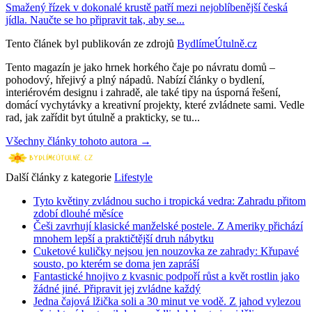
Smažený řízek v dokonalé krustě patří mezi nejoblíbenější česká
jídla. Naučte se ho připravit tak, aby se...
Tento článek byl publikován ze zdrojů
BydlímeÚtulně.cz
Tento magazín je jako hrnek horkého čaje po návratu domů –
pohodový, hřejivý a plný nápadů. Nabízí články o bydlení,
interiérovém designu i zahradě, ale také tipy na úsporná řešení,
domácí vychytávky a kreativní projekty, které zvládnete sami. Vedle
rad, jak zařídit byt útulně a prakticky, se tu...
Všechny články tohoto autora →
Další články z kategorie
Lifestyle
Tyto květiny zvládnou sucho i tropická vedra: Zahradu přitom
zdobí dlouhé měsíce
Češi zavrhují klasické manželské postele. Z Ameriky přichází
mnohem lepší a praktičtější druh nábytku
Cuketové kuličky nejsou jen nouzovka ze zahrady: Křupavé
sousto, po kterém se doma jen zapráší
Fantastické hnojivo z kvasnic podpoří růst a květ rostlin jako
žádné jiné. Připravit jej zvládne každý
Jedna čajová lžička soli a 30 minut ve vodě. Z jahod vylezou