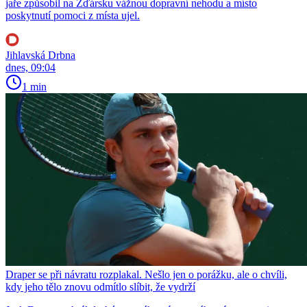
jaře způsobil na Žďársku vážnou dopravní nehodu a místo
poskytnutí pomoci z místa ujel.
Jihlavská Drbna
dnes, 09:04
1 min
Draper se při návratu rozplakal. Nešlo jen o porážku, ale o chvíli,
kdy jeho tělo znovu odmítlo slíbit, že vydrží