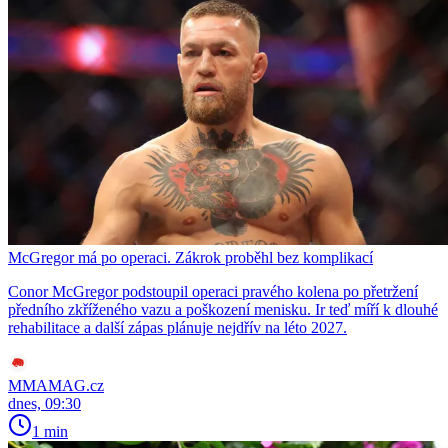
McGregor má po operaci. Zákrok proběhl bez komplikací
Conor McGregor podstoupil operaci pravého kolena po přetržení
předního zkříženého vazu a poškození menisku. Ir teď míří k dlouhé
rehabilitace a další zápas plánuje nejdřív na léto 2027.
MMAMAG.cz
dnes, 09:30
1 min