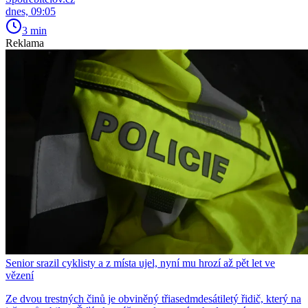
dnes, 09:05
3 min
Reklama
Senior srazil cyklisty a z místa ujel, nyní mu hrozí až pět let ve
vězení
Ze dvou trestných činů je obviněný třiasedmdesátiletý řidič, který na