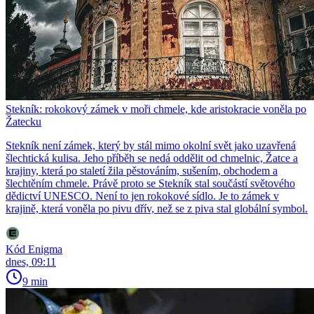
Stekník: rokokový zámek v moři chmele, kde aristokracie voněla po
Žatecku
Stekník není zámek, který by stál mimo okolní svět jako uzavřená
šlechtická kulisa. Jeho příběh se nedá oddělit od chmelnic, Žatce a
krajiny, která po staletí žila pěstováním, sušením, obchodem a
šlechtěním chmele. Právě proto se Stekník stal součástí světového
dědictví UNESCO. Není to jen rokokové sídlo. Je to zámek v
krajině, která voněla po pivu dřív, než se z piva stal globální symbol.
Kód Enigma
dnes, 09:11
9 min