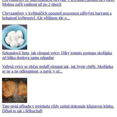
Mohou začít vadnout už po 2 dnech
Chryzantémy v květináčích upoutají pozornost zářivými barvami a
bohatostí květenství. Ale většinou jde o...
Sekundová finta, jak oloupat vejce: Díky tomuto postupu skořápka
od bílku doslova sama odpadne
Vařená vejce se občas nedaří oloupat tak, jak byste chtěli. Skořápka
se ne a ne odloupnout, a navíc v ní...
Tato tajná přísada v trojobalu vždy zajistí dokonale křupavou kůrku.
Dělají to tak i šéfkuchaři