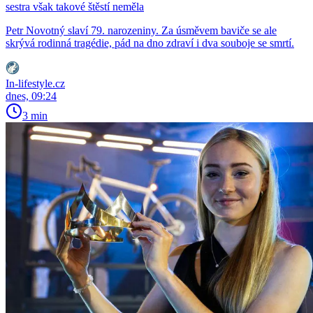
sestra však takové štěstí neměla
Petr Novotný slaví 79. narozeniny. Za úsměvem baviče se ale
skrývá rodinná tragédie, pád na dno zdraví i dva souboje se smrtí.
In-lifestyle.cz
dnes, 09:24
3 min