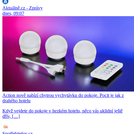
Aktuálně.cz - Zprávy
dnes, 09:07
Action nově nabízí chytrou vychytávku do pokoje. Pocit je jak z
drahého hotelu
Když vejdete do pokoje v hezkém hotelu, něco vás uklidní ještě
dřív, […]
Spotřebitelov.cz