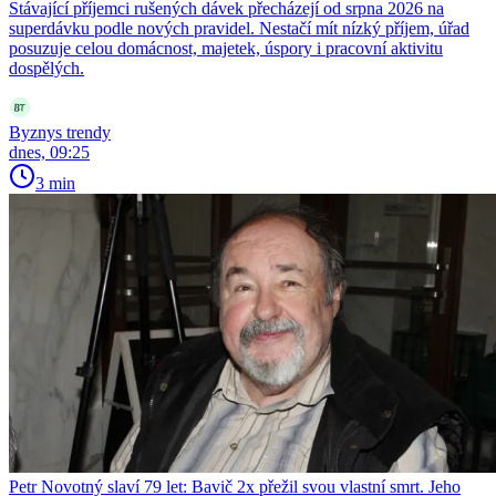
Stávající příjemci rušených dávek přecházejí od srpna 2026 na
superdávku podle nových pravidel. Nestačí mít nízký příjem, úřad
posuzuje celou domácnost, majetek, úspory i pracovní aktivitu
dospělých.
Byznys trendy
dnes, 09:25
3 min
Petr Novotný slaví 79 let: Bavič 2x přežil svou vlastní smrt. Jeho