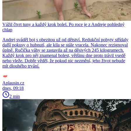
Vážil čtvrt tuny a každý krok bolel. Po roce je z Andreje pohledný
chlap
Andrej sváděl boj s obezitou už od dětství. Redukční pobyty střídaly
další pokusy o hubnutí, ale kila se stále vracela. Nakonec rezignoval
úplně. Ručička váhy se zastavila až na děsivých 245 kilogramech.
Každý krok pro něj znamenal bolest, většinu dne proto trávil vsedě
nebo vleže. Dobře věděl, že pokud nic nezmění, jeho život nebude
mít dlouhého trvání.
Aplausin.cz
dnes, 09:18
2 min