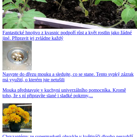
Fantastické hnojivo z kvasnic podpoří růst a květ rostlin jako žádné
jiné. Připravit jej zvládne každý
Nasypte do dřezu mouku a sledujte, co se stane. Tento sypký zázrak
má využití, o kterém jste netušili
Mouka představuje v kuchyni univerzálního pomocníka. Kromě
toho, že s ní připravíte slané i sladké pokrmy,...
Chryzantémy ze supermarketů obvykle v květináči dlouho nevydrží.