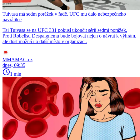
Tuivasa má sedm porážek v řadě. UFC mu dalo nebezpečného
navrátilce
Tai Tuivasa se na UFC 331 pokusí ukončit sérii sedmi porážek.
Proti Robelisu Despaignemu bude bojovat nejen o návrat k výhrám,
ale dost možná i o další místo v organizaci.
MMAMAG.cz
dnes, 09:35
1 min