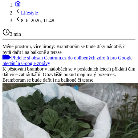
Lifestyle
8. 6. 2026, 11:48
3 min
Méně prostoru, více úrody: Bramborám se bude díky nádobě, či
pytli dařit i na balkoně a terase
Přidejte si obsah Centrum.cz do oblíbených zdrojů pro Google
hledání a Google zprávy
K pěstování brambor v nádobách se v posledních letech přiklání čím
dál více zahrádkářů. Obzvláště pokud mají malý pozemek.
Bramborám se bude dařit i na balkoně či terase.