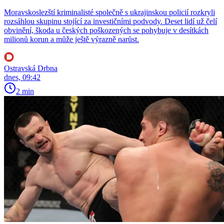
Moravskoslezští kriminalisté společně s ukrajinskou policií rozkryli
rozsáhlou skupinu stojící za investičními podvody. Deset lidí už čelí
obvinění, škoda u českých poškozených se pohybuje v desítkách
milionů korun a může ještě výrazně narůst.
Ostravská Drbna
dnes, 09:42
2 min