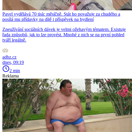
Pavel vydělává 70 tisíc měsíčně. Stát ho považuje za chudého a
posílá mu přídavky na dítě i příspěvek na bydlení
Zneužívání sociálních dávek je velmi ožehavým tématem. Existuje
řada způsobů, jak to lze provést. Mnohé z nich se na první pohled
tváří legálně.
adbz.cz
dnes, 09:19
2 min
Reklama