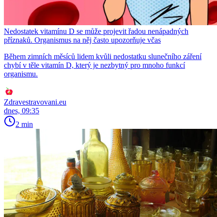
Nedostatek vitamínu D se může projevit řadou nenápadných
příznaků. Organismus na něj často upozorňuje včas
Během zimních měsíců lidem kvůli nedostatku slunečního záření
chybí v těle vitamín D, který je nezbytný pro mnoho funkcí
organismu.
Zdravestravovani.eu
dnes, 09:35
2 min