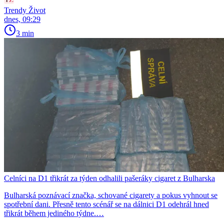
Trendy Život
dnes, 09:29
3 min
Celníci na D1 třikrát za týden odhalili pašeráky cigaret z Bulharska
Bulharská poznávací značka, schované cigarety a pokus vyhnout se
spotřební dani. Přesně tento scénář se na dálnici D1 odehrál hned
třikrát během jediného týdne.…