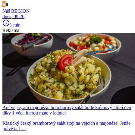
Náš REGION
dnes, 09:26
1 min
Reklama
Ani vejce, ani majonéza: bramborový salát bude krémový i třetí den
díky 1 věci, kterou máte v lednici
Klasický český bramborový salát stojí na vejcích a majonéze. Jenže
právě ta […]