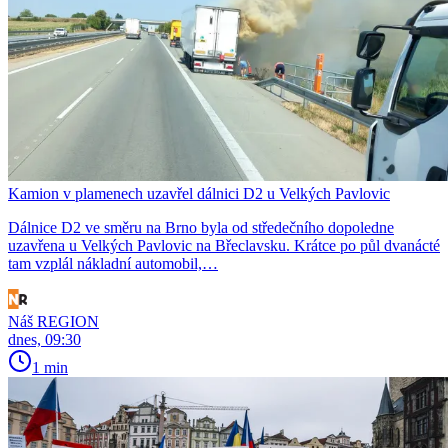
Kamion v plamenech uzavřel dálnici D2 u Velkých Pavlovic
Dálnice D2 ve směru na Brno byla od středečního dopoledne
uzavřena u Velkých Pavlovic na Břeclavsku. Krátce po půl dvanácté
tam vzplál nákladní automobil,…
Náš REGION
dnes, 09:30
1 min