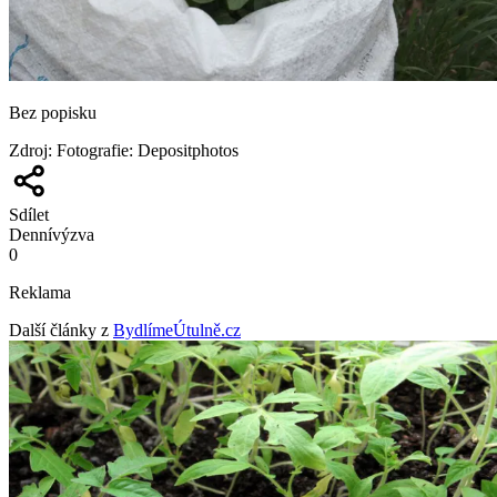
Bez popisku
Zdroj
:
Fotografie: Depositphotos
Sdílet
Denní
výzva
0
Reklama
Další články z
BydlímeÚtulně.cz