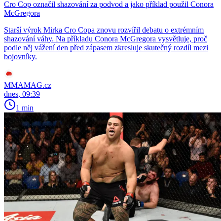
Cro Cop označil shazování za podvod a jako příklad použil Conora
McGregora
Starší výrok Mirka Cro Copa znovu rozvířil debatu o extrémním
shazování váhy. Na příkladu Conora McGregora vysvětluje, proč
podle něj vážení den před zápasem zkresluje skutečný rozdíl mezi
bojovníky.
MMAMAG.cz
dnes, 09:39
1 min