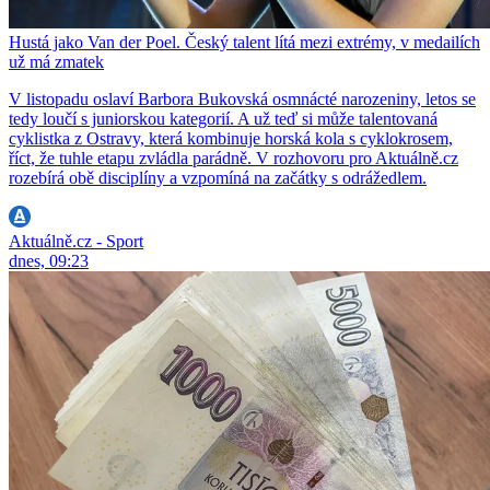
Hustá jako Van der Poel. Český talent lítá mezi extrémy, v medailích
už má zmatek
V listopadu oslaví Barbora Bukovská osmnácté narozeniny, letos se
tedy loučí s juniorskou kategorií. A už teď si může talentovaná
cyklistka z Ostravy, která kombinuje horská kola s cyklokrosem,
říct, že tuhle etapu zvládla parádně. V rozhovoru pro Aktuálně.cz
rozebírá obě disciplíny a vzpomíná na začátky s odrážedlem.
Aktuálně.cz - Sport
dnes, 09:23