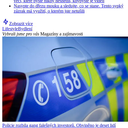
věci, které byste nikdy nesnědli, kdybyste je viděli
Nasypte do dřezu mouku a sledujte, co se stane. Tento sypký
zázrak má využití, o kterém jste netušili
Zobrazit více
Lifestyle
Bydlení
Vybrali jsme pro vás
Magazíny a zajímavosti
Policie rozbila gang falešných investorů. Obviněno je deset lidí