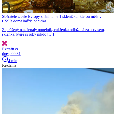
Sběratelé z celé Evropy shání tuhle 1 skleničku, kterou měla v
ČSSR doma každá babička
Zaprášený nazelenalý popelník, cukřenka odložená za servisem,
sklenka, které si roky nikdo […]
Extrafit.cz
dnes, 09:31
4 min
Reklama