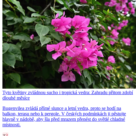
Tyto květiny zvládnou sucho i tropická vedra: Zahradu přitom zdobí
dlouhé měsíce
Bugenvilea zvládá přímé slunce a letní vedra, proto se hodí na
balkon, terasu nebo k pergole. V českých podmínkách ji pěstujte
hlavně v nádobě, aby šla před mrazem přenést do světlé chladné
místnosti.