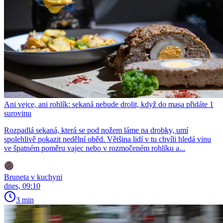
Ani vejce, ani rohlík: sekaná nebude drolit, když do masa přidáte 1
surovinu
Rozpadlá sekaná, která se pod nožem láme na drobky, umí
spolehlivě pokazit nedělní oběd. Většina lidí v tu chvíli hledá vinu
ve špatném poměru vajec nebo v rozmočeném rohlíku a...
Bruneta v kuchyni
dnes, 09:10
3 min