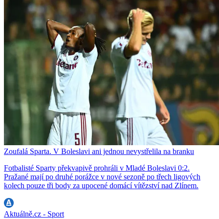
Zoufalá Sparta. V Boleslavi ani jednou nevystřelila na branku
Fotbalisté Sparty překvapivě prohráli v Mladé Boleslavi 0:2.
Pražané mají po druhé porážce v nové sezoně po třech ligových
kolech pouze tři body za upocené domácí vítězství nad Zlínem.
Aktuálně.cz - Sport