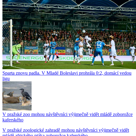
Sparta znovu padla. V Mladé Boleslavi prohrála 0:2, domácí vedou
ligu
V pražské zoo mohou návštěvníci výjimečně vidět mládě zoborožce
kaferského
V pražské zoologické zahradě mohou návštěvníci výjimečně vidět
mládě afrického ptáka zoborožce kaferského....