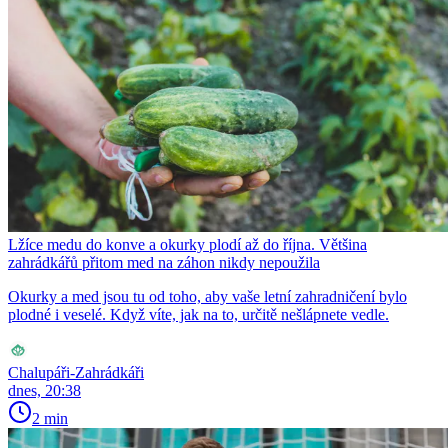
Lžíce medu do konve a okurky plodí až do října. Většina
zahrádkářů přitom med na záhon nikdy nepoužila
Okurky a med jsou tu od toho, aby vaše letní zahradničení bylo
plodné i veselé. Když víte, jak na to, určitě nešlápnete vedle.
Chalupáři-Zahrádkáři
dnes, 20:38
2 min