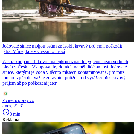
Jedovaté sinice mohou psům způsobit krvavý průjem i poškodit
játra. Víme, kde v Česku to hrozí
Zákaz koupání. Takovou nálepkou označili hygienici osm vodních
ploch v Česku. Vstupovat by do nich neměli lidé ani psi. Jedovaté
sinice, kterými je voda v těchto místech kontaminovaná, jim totiž
mohou způsobit vážné zdravotní potíže – od vyrážky přes krvavý
průjem až po poškození jater.
Zvirecizpravy.cz
dnes, 21:31
3 min
Reklama