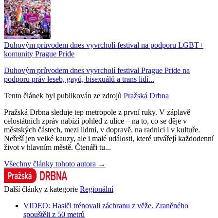
Duhovým průvodem dnes vyvrcholí festival na podporu LGBT+
komunity Prague Pride
Duhovým průvodem dnes vyvrcholí festival Prague Pride na
podporu práv leseb, gayů, bisexuálů a trans lidí...
Tento článek byl publikován ze zdrojů
Pražská Drbna
Pražská Drbna sleduje tep metropole z první ruky. V záplavě
celostátních zpráv nabízí pohled z ulice – na to, co se děje v
městských částech, mezi lidmi, v dopravě, na radnici i v kultuře.
Neřeší jen velké kauzy, ale i malé události, které utvářejí každodenní
život v hlavním městě. Čtenáři tu...
Všechny články tohoto autora →
Další články z kategorie
Regionální
VIDEO: Hasiči trénovali záchranu z věže. Zraněného
spouštěli z 50 metrů