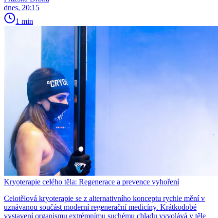
dnes, 20:15
1 min
Kryoterapie celého těla: Regenerace a prevence vyhoření
Celotělová kryoterapie se z alternativního konceptu rychle mění v
uznávanou součást moderní regenerační medicíny. Krátkodobé
vystavení organismu extrémnímu suchému chladu vyvolává v těle