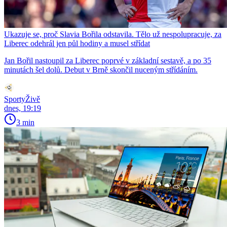
Ukazuje se, proč Slavia Bořila odstavila. Tělo už nespolupracuje, za
Liberec odehrál jen půl hodiny a musel střídat
Jan Bořil nastoupil za Liberec poprvé v základní sestavě, a po 35
minutách šel dolů. Debut v Brně skončil nuceným střídáním.
SportyŽivě
dnes, 19:19
3 min