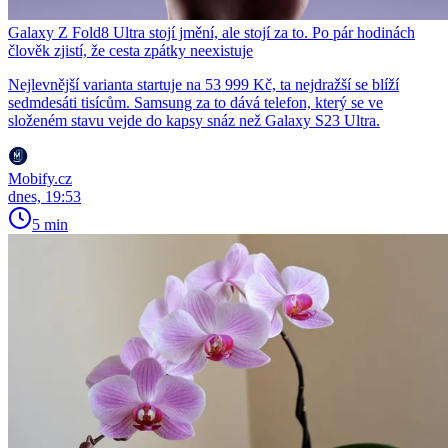
Galaxy Z Fold8 Ultra stojí jmění, ale stojí za to. Po pár hodinách
člověk zjistí, že cesta zpátky neexistuje
Nejlevnější varianta startuje na 53 999 Kč, ta nejdražší se blíží
sedmdesáti tisícům. Samsung za to dává telefon, který se ve
složeném stavu vejde do kapsy snáz než Galaxy S23 Ultra.
Mobify.cz
dnes, 19:53
5 min