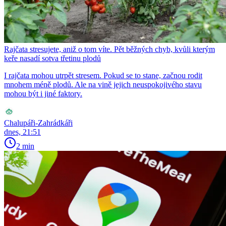
Rajčata stresujete, aniž o tom víte. Pět běžných chyb, kvůli kterým
keře nasadí sotva třetinu plodů
I rajčata mohou utrpět stresem. Pokud se to stane, začnou rodit
mnohem méně plodů. Ale na vině jejich neuspokojivého stavu
mohou být i jiné faktory.
Chalupáři-Zahrádkáři
dnes, 21:51
2 min