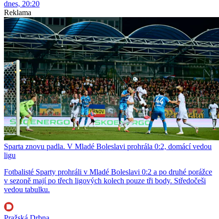
dnes, 20:20
Reklama
Sparta znovu padla. V Mladé Boleslavi prohrála 0:2, domácí vedou
ligu
Fotbalisté Sparty prohráli v Mladé Boleslavi 0:2 a po druhé porážce
v sezoně mají po třech ligových kolech pouze tři body. Středočeši
vedou tabulku.
Pražská Drbna