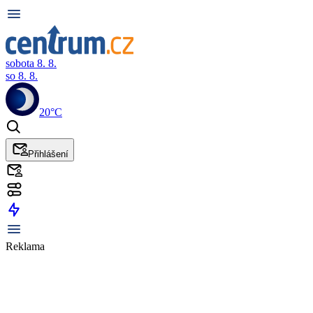
sobota 8. 8.
so 8. 8.
20°C
Přihlášení
Reklama