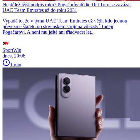
Nejdůležitější podpis roku? Pogačarův dědic Del Toro se zavázal
UAE Team Emirates až do roku 2031
Vypadá to, že v týmu UAE Team Emirates už vědí, kdo jednou
převezme štafetu po slovinském stroji na vítězství Tadeji
Pogačarovi. A není mu ještě ani třiadvacet let...
SportWin
dnes, 20:06
1 min