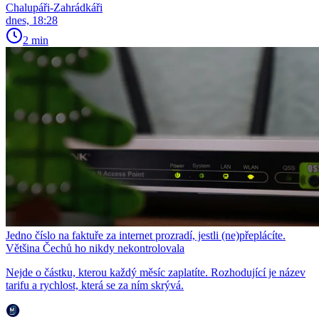
Chalupáři-Zahrádkáři
dnes, 18:28
2 min
Jedno číslo na faktuře za internet prozradí, jestli (ne)přeplácíte.
Většina Čechů ho nikdy nekontrolovala
Nejde o částku, kterou každý měsíc zaplatíte. Rozhodující je název
tarifu a rychlost, která se za ním skrývá.