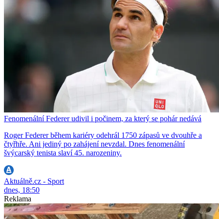
Fenomenální Federer udivil i počinem, za který se pohár nedává
Roger Federer během kariéry odehrál 1750 zápasů ve dvouhře a
čtyřhře. Ani jediný po zahájení nevzdal. Dnes fenomenální
švýcarský tenista slaví 45. narozeniny.
Aktuálně.cz - Sport
dnes, 18:50
Reklama