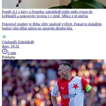
Poměr 4:1 z kávy a česneku: zahrádkáři tuhle směs sypou do
květináčů a pokojovky kvetou i v zimě. Mšice z ní utečou
Pokojové rostliny je třeba vždy správně vyživit. Pokud to dokážete,
budou vám dělat radost po opravdu dlouhá léta.
Chalupáři-Zahrádkáři
dnes, 19:32
2 min
Reklama