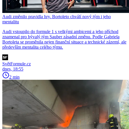
Audi změnilo pravidla hry. Bortoleto chválí nový tým i jeho
mentalitu
Audi vstoupilo do formule 1 s velkými ambicemi a jeho příchod
znamenal pro bývalý tým Sauber zásadní změnu. Podle Gabriela
Bortoleta se proměnila nejen finanční situace a technické zázemí, ale
především mentalita celého týmu.
SvětFormule.cz
dnes, 18:55
2 min