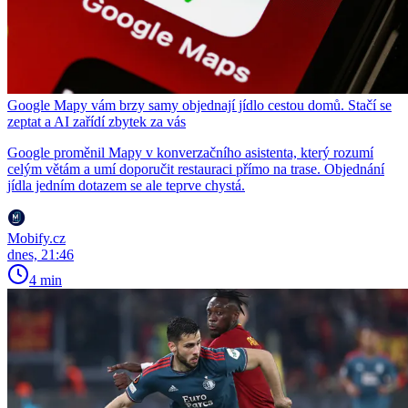
Google Mapy vám brzy samy objednají jídlo cestou domů. Stačí se
zeptat a AI zařídí zbytek za vás
Google proměnil Mapy v konverzačního asistenta, který rozumí
celým větám a umí doporučit restauraci přímo na trase. Objednání
jídla jedním dotazem se ale teprve chystá.
Mobify.cz
dnes, 21:46
4 min