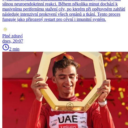
silnou neuroendokrinní reakci. Během několika minut dochází k
masivnímu perifernímu stažení cév, po kterém při opětovném zahřátí
následuje intenzivní prokrvení všech orgánů a tkání. Tento proces
funguje jako přirozený restart pro cévní i imunitní systém.
Plné zdraví
dnes, 20:07
2 min