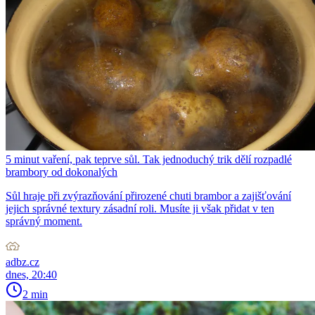
5 minut vaření, pak teprve sůl. Tak jednoduchý trik dělí rozpadlé
brambory od dokonalých
Sůl hraje při zvýrazňování přirozené chuti brambor a zajišťování
jejich správné textury zásadní roli. Musíte ji však přidat v ten
správný moment.
adbz.cz
dnes, 20:40
2 min