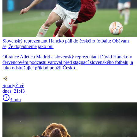
Slovenský reprezentant Hancko pálí do českého fotbalu: Obávám
se, že dopadneme jako oni
Obránce Atlética Madrid a slovenský reprezentant Dávid Hancko v
červencovém podcastu varoval před stagnací slovenského fotbalu, a
jako odstrašující příklad použil Česko.
SportyŽivě
dnes, 21:43
3 min