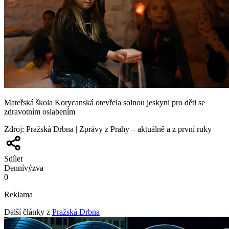
Mateřská škola Korycanská otevřela solnou jeskyni pro děti se
zdravotním oslabením
Zdroj
:
Pražská Drbna | Zprávy z Prahy – aktuálně a z první ruky
Sdílet
Denní
výzva
0
Reklama
Další články z
Pražská Drbna