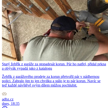
Starý žebřík z garáže za stopadesát korun. Pár ho natřel, přidal prkna
a obývák vypadá jako z katalogu
Žebřík z garážového prodeje za korun přetvořil pár v nádhernou
polici. Zabralo jim to jen chvilku a stálo je to pár korun. Navíc se
teď každé návštěvě svým dílem můžou pochlubit.
adbz.cz
dnes, 18:35