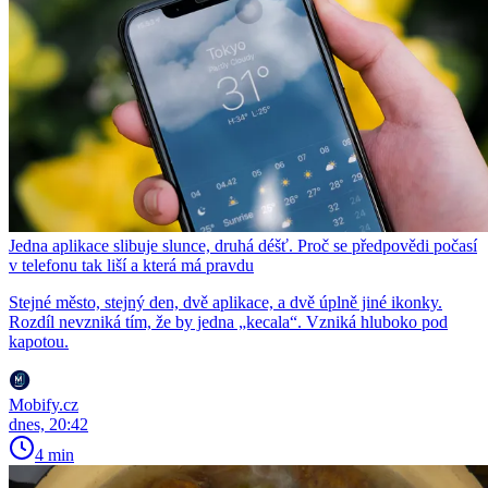
Jedna aplikace slibuje slunce, druhá déšť. Proč se předpovědi počasí
v telefonu tak liší a která má pravdu
Stejné město, stejný den, dvě aplikace, a dvě úplně jiné ikonky.
Rozdíl nevzniká tím, že by jedna „kecala“. Vzniká hluboko pod
kapotou.
Mobify.cz
dnes, 20:42
4 min