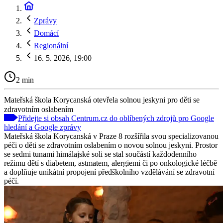
Zprávy
Domácí
Regionální
16. 5. 2026, 19:00
2 min
Mateřská škola Korycanská otevřela solnou jeskyni pro děti se
zdravotním oslabením
Přidejte si obsah Centrum.cz do oblíbených zdrojů pro Google
hledání a Google zprávy
Mateřská škola Korycanská v Praze 8 rozšířila svou specializovanou
péči o děti se zdravotním oslabením o novou solnou jeskyni. Prostor
se sedmi tunami himálajské soli se stal součástí každodenního
režimu dětí s diabetem, astmatem, alergiemi či po onkologické léčbě
a doplňuje unikátní propojení předškolního vzdělávání se zdravotní
péčí.