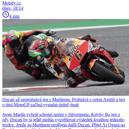
Mobify.cz
dnes, 18:14
4 min
Ducati už neprohrává jen s Martínem. Prohrává s celou Aprilií a boj
o titul MotoGP začíná vypadat úplně jinak
Jorge Martín vyhrál sobotní sprint v Silverstonu. Kdyby šlo jen o
něj, Ducati by si ještě mohla vysvětlovat výsledek kvalitou jednoho
jezdce. Jenže za Martínem nepřijela další Ducati. Přijel Ai Ogura na