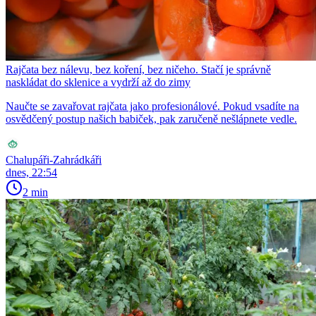
Rajčata bez nálevu, bez koření, bez ničeho. Stačí je správně
naskládat do sklenice a vydrží až do zimy
Naučte se zavařovat rajčata jako profesionálové. Pokud vsadíte na
osvědčený postup našich babiček, pak zaručeně nešlápnete vedle.
Chalupáři-Zahrádkáři
dnes, 22:54
2 min