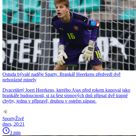
Ostuda bývalé naděje Sparty. Brankář Heerkens předvedl dvě
nehorázné minely
Dvacetiletý Joeri Heerkens, kterého Ajax před rokem kupoval jako
brankáře budoucnosti, si za šest srpnových dnů připsal dvě trapné
chyby, jednu v přípravě, druhou v ostrém zápase.
SportyŽivě
dnes, 20:21
3 min