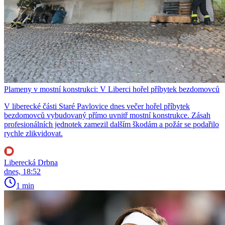
Plameny v mostní konstrukci: V Liberci hořel příbytek bezdomovců
V liberecké části Staré Pavlovice dnes večer hořel příbytek
bezdomovců vybudovaný přímo uvnitř mostní konstrukce. Zásah
profesionálních jednotek zamezil dalším škodám a požár se podařilo
rychle zlikvidovat.
Liberecká Drbna
dnes, 18:52
1 min