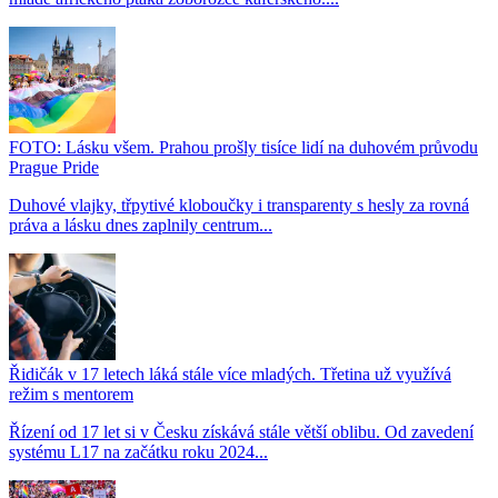
FOTO: Lásku všem. Prahou prošly tisíce lidí na duhovém průvodu
Prague Pride
Duhové vlajky, třpytivé kloboučky i transparenty s hesly za rovná
práva a lásku dnes zaplnily centrum...
Řidičák v 17 letech láká stále více mladých. Třetina už využívá
režim s mentorem
Řízení od 17 let si v Česku získává stále větší oblibu. Od zavedení
systému L17 na začátku roku 2024...