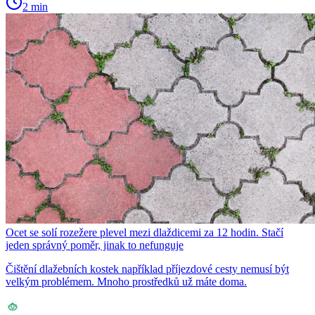
2 min
Ocet se solí rozežere plevel mezi dlaždicemi za 12 hodin. Stačí
jeden správný poměr, jinak to nefunguje
Čištění dlažebních kostek například příjezdové cesty nemusí být
velkým problémem. Mnoho prostředků už máte doma.