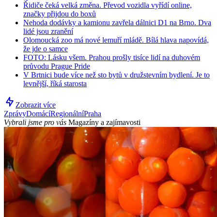
Řidiče čeká velká změna. Převod vozidla vyřídí online,
značky přijdou do boxů
Nehoda dodávky a kamionu zavřela dálnici D1 na Brno. Dva
lidé jsou zranění
Olomoucká zoo má nové lemuří mládě. Bílá hlava napovídá,
že jde o samce
FOTO: Lásku všem. Prahou prošly tisíce lidí na duhovém
průvodu Prague Pride
V Brtnici bude více než sto bytů v družstevním bydlení. Je to
levnější, říká starosta
Zobrazit více
Zprávy
Domácí
Regionální
Praha
Vybrali jsme pro vás
Magazíny a zajímavosti