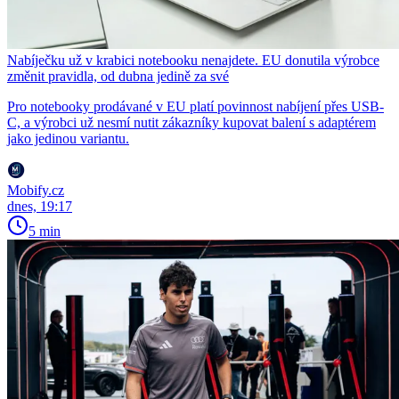
Nabíječku už v krabici notebooku nenajdete. EU donutila výrobce
změnit pravidla, od dubna jedině za své
Pro notebooky prodávané v EU platí povinnost nabíjení přes USB-
C, a výrobci už nesmí nutit zákazníky kupovat balení s adaptérem
jako jedinou variantu.
Mobify.cz
dnes, 19:17
5 min