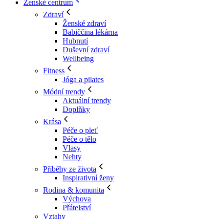
Ženské centrum
Zdraví
Ženské zdraví
Babiččina lékárna
Hubnutí
Duševní zdraví
Wellbeing
Fitness
Jóga a pilates
Módní trendy
Aktuální trendy
Doplňky
Krása
Péče o pleť
Péče o tělo
Vlasy
Nehty
Příběhy ze života
Inspirativní ženy
Rodina & komunita
Výchova
Přátelství
Vztahy