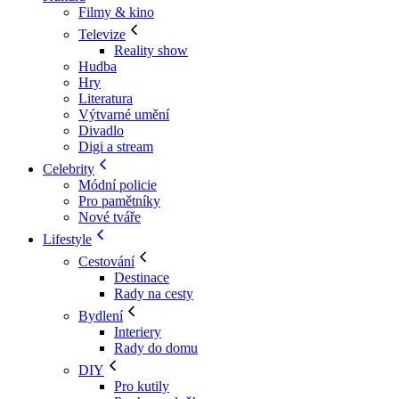
Filmy & kino
Televize
Reality show
Hudba
Hry
Literatura
Výtvarné umění
Divadlo
Digi a stream
Celebrity
Módní policie
Pro pamětníky
Nové tváře
Lifestyle
Cestování
Destinace
Rady na cesty
Bydlení
Interiery
Rady do domu
DIY
Pro kutily