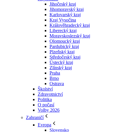
Jihočeský kraj
Jihomoravský kraj
Karlovarský kraj
Kraj Vysočina
Králověhradecký kraj
Liberecký kraj
Moravskoslezský kraj
Olomoucký kraj
Pardubický kraj
Plzeňský kraj
Středočeský kraj
Ústecký kraj
Zlínský kraj
Praha
Brno
Ostrava
Školství
Zdravotnictví
Politika
O počasí
Volby 2026
Zahraničí
Evropa
Slovensko