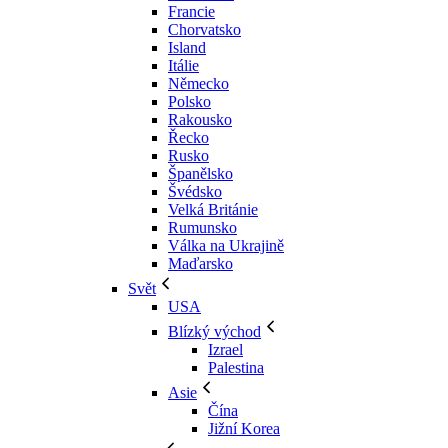
Francie
Chorvatsko
Island
Itálie
Německo
Polsko
Rakousko
Řecko
Rusko
Španělsko
Švédsko
Velká Británie
Rumunsko
Válka na Ukrajině
Maďarsko
Svět
USA
Blízký východ
Izrael
Palestina
Asie
Čína
Jižní Korea