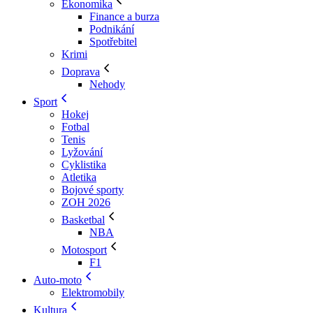
Ekonomika
Finance a burza
Podnikání
Spotřebitel
Krimi
Doprava
Nehody
Sport
Hokej
Fotbal
Tenis
Lyžování
Cyklistika
Atletika
Bojové sporty
ZOH 2026
Basketbal
NBA
Motosport
F1
Auto-moto
Elektromobily
Kultura