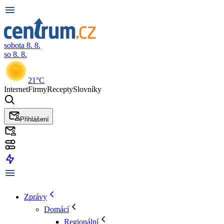
sobota 8. 8.
so 8. 8.
21°C
Internet
Firmy
Recepty
Slovníky
Přihlášení
Zprávy
Domácí
Regionální