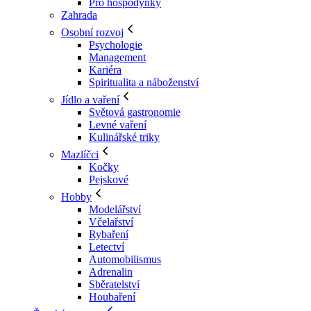
Pro hospodyňky
Zahrada
Osobní rozvoj
Psychologie
Management
Kariéra
Spiritualita a náboženství
Jídlo a vaření
Světová gastronomie
Levné vaření
Kulinářské triky
Mazlíčci
Kočky
Pejskové
Hobby
Modelářství
Včelařství
Rybaření
Letectví
Automobilismus
Adrenalin
Sběratelství
Houbaření