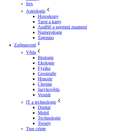
Sex
Astrologie
Horoskopy
Tarot a karty
Andělé a tajemná znamení
Numerologie
Tajemno
Zajímavosti
Věda
Biologie
Ekologie
Fyzika
Geografie
Historie
Chemie
Jazykověda
Vesmír
IT a technologie
Digital
Mobil
Technologie
Trendy
True crime