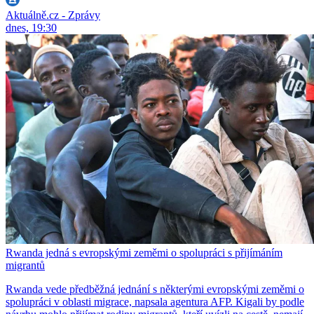
Aktuálně.cz - Zprávy
dnes, 19:30
Rwanda jedná s evropskými zeměmi o spolupráci s přijímáním
migrantů
Rwanda vede předběžná jednání s některými evropskými zeměmi o
spolupráci v oblasti migrace, napsala agentura AFP. Kigali by podle