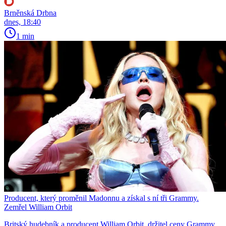
Brněnská Drbna
dnes, 18:40
1 min
Producent, který proměnil Madonnu a získal s ní tři Grammy.
Zemřel William Orbit
Britský hudebník a producent William Orbit, držitel ceny Grammy,