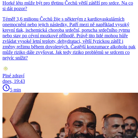
Horké léto může být pro třetinu Čechů větší zátěží pro srdce. Na co
si dát pozor?
Téměř 3,6 milionu Čechů žije s některým z kardiovaskulárních
onemocnění nebo jejich následky. Patří mezi ně například vysoký
krevní tlak, ischemická choroba srdeční, porucha srdečního rytmu
nebo stav po cévní mozkové příhodě. Právě tito lidé mohou hůře
zvládat vysoké letní teploty, dehydrataci, větší fyzickou zátěž i
změny režimu během dovolených. Častější konzumace alkoholu pak
může riziko dále zvyšovat. Jak tedy riziko problémů se srdcem co
nejvíc snížit?
Plné zdraví
dnes, 19:43
5 min