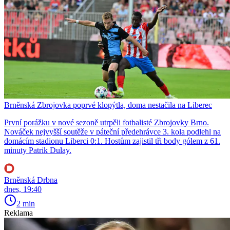
Brněnská Zbrojovka poprvé klopýtla, doma nestačila na Liberec
První porážku v nové sezoně utrpěli fotbalisté Zbrojovky Brno.
Nováček nejvyšší soutěže v páteční předehrávce 3. kola podlehl na
domácím stadionu Liberci 0:1. Hostům zajistil tři body gólem z 61.
minuty Patrik Dulay.
Brněnská Drbna
dnes, 19:40
2 min
Reklama