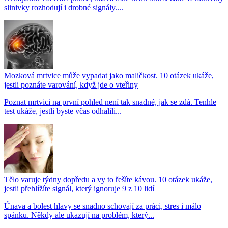
slinivky rozhodují i drobné signály....
Mozková mrtvice může vypadat jako maličkost. 10 otázek ukáže,
jestli poznáte varování, když jde o vteřiny
Poznat mrtvici na první pohled není tak snadné, jak se zdá. Tenhle
test ukáže, jestli byste včas odhalili...
Tělo varuje týdny dopředu a vy to řešíte kávou. 10 otázek ukáže,
jestli přehlížíte signál, který ignoruje 9 z 10 lidí
Únava a bolest hlavy se snadno schovají za práci, stres i málo
spánku. Někdy ale ukazují na problém, který...