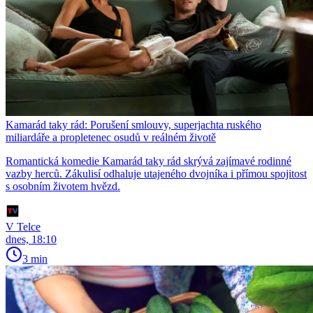
Kamarád taky rád: Porušení smlouvy, superjachta ruského
miliardáře a propletenec osudů v reálném životě
Romantická komedie Kamarád taky rád skrývá zajímavé rodinné
vazby herců. Zákulisí odhaluje utajeného dvojníka i přímou spojitost
s osobním životem hvězd.
V Telce
dnes, 18:10
3 min