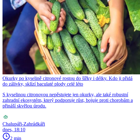
Okurky po kyselině citronové rostou do šířky i délky. Kdo ji přidá
do zálivky, sklízí baculaté plody celé léto
S kyselinou citronovou nepěstujete jen okurky, ale také robustní
zahradní ekosystém, který podporuje růst, bojuje proti chorobám a
přináší skvělou úrodu.
Chalupáři-Zahrádkáři
dnes, 18:10
2 min