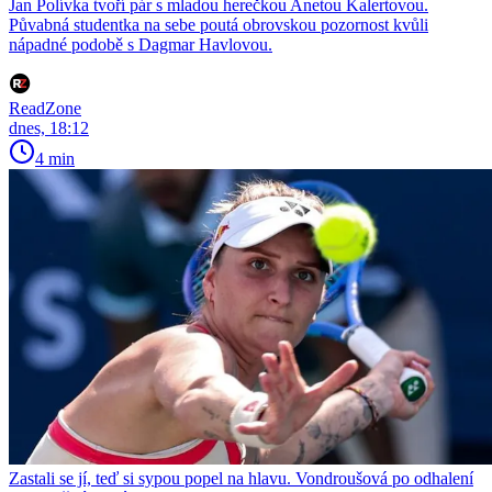
Jan Polívka tvoří pár s mladou herečkou Anetou Kalertovou.
Půvabná studentka na sebe poutá obrovskou pozornost kvůli
nápadné podobě s Dagmar Havlovou.
ReadZone
dnes, 18:12
4 min
Zastali se jí, teď si sypou popel na hlavu. Vondroušová po odhalení