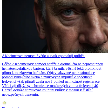
Alzheimerova nemoc: Světlo a zvuk zpomalují průběh
Léčba Alzheimerovy nemoci narážela dlouhá léta na neprostupnou
hematoencefalickou bariéru, která bránila většině léků proniknout
přímo k mozkovým buňkám. Objev takzvané neurostimulace
pomocí blikajícího světla a zvukových impulsů o specifické
frekvenci však přináší zcela nový pohled na možnost regenerace.
Vědci zjistili, že synchronizace mozkových vln na frekvenci 40
Hertzů dokáže stimulovat imunitní buňky v mozku k čištění
nebezpečných usazenin.