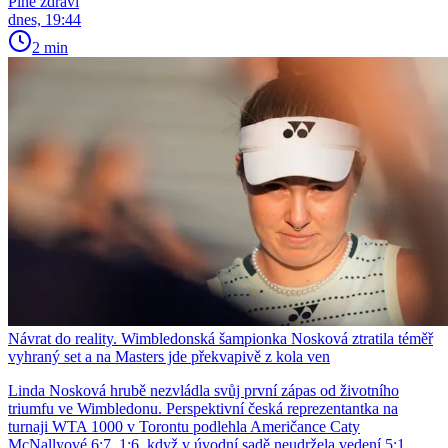
Plné zdraví
dnes, 19:44
2 min
Návrat do reality. Wimbledonská šampionka Nosková ztratila téměř
vyhraný set a na Masters jde překvapivě z kola ven
Linda Nosková hrubě nezvládla svůj první zápas od životního
triumfu ve Wimbledonu. Perspektivní česká reprezentantka na
turnaji WTA 1000 v Torontu podlehla Američance Caty
McNallyové 6:7, 1:6, když v úvodní sadě neudržela vedení 5:1.