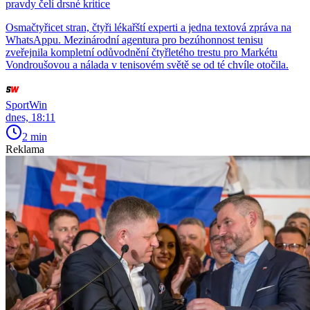
pravdy čelí drsné kritice
Osmačtyřicet stran, čtyři lékařští experti a jedna textová zpráva na
WhatsAppu. Mezinárodní agentura pro bezúhonnost tenisu
zveřejnila kompletní odůvodnění čtyřletého trestu pro Markétu
Vondroušovou a nálada v tenisovém světě se od té chvíle otočila.
SportWin
dnes, 18:11
2 min
Reklama