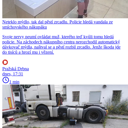
Neteklo mýdlo, tak dal pěstí zrcadlu. Policie hledá vandala ze
smíchovského nákupáku
Svoje nervy neumí ovládat muž, kterého teď kvůli tomu hledá
policie. Na záchodech nákupního centra nerozchodil automatický
dávkovač mýdla, naštval se a pěstí rozbil zrcadlo. Jenže škoda jde
do tisíců a hrozí mu i vězení.
Pražská Drbna
dnes, 17:31
1 min