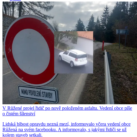
V Růžené projel řidič po nově položeném asfaltu. Vedení obce píše
o čistém šílenství
Lidská blbost opravdu nezná mezí, informovalo včera vedení obce
Růžená na svém facebooku. A informovalo, s jakými řidiči se už
kolem staveb setkali.