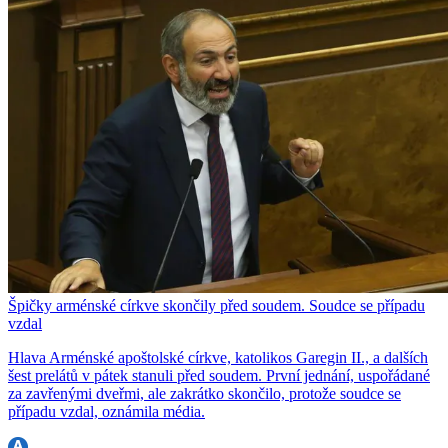
Špičky arménské církve skončily před soudem. Soudce se případu
vzdal
Hlava Arménské apoštolské církve, katolikos Garegin II., a dalších
šest prelátů v pátek stanuli před soudem. První jednání, uspořádané
za zavřenými dveřmi, ale zakrátko skončilo, protože soudce se
případu vzdal, oznámila média.