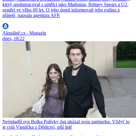
který spolupracoval s umělci jako Madonna, Britney Spears a U2,
zemřel ve věku 69 let. O jeho úmrtí informovali jeho rodina a
přátelé, napsala agentura AFP.
Aktuálně.cz - Magazín
dnes, 18:22
Nejmladší syn Bolka Polívky Jan ukázal svou partnerku. Vždyť to
je celá Vlastička z Dědictví, píší lidé