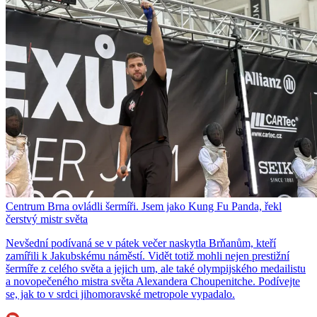
Centrum Brna ovládli šermíři. Jsem jako Kung Fu Panda, řekl
čerstvý mistr světa
Nevšední podívaná se v pátek večer naskytla Brňanům, kteří
zamířili k Jakubskému náměstí. Vidět totiž mohli nejen prestižní
šermíře z celého světa a jejich um, ale také olympijského medailistu
a novopečeného mistra světa Alexandera Choupenitche. Podívejte
se, jak to v srdci jihomoravské metropole vypadalo.