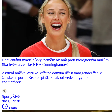
Chci chránit mladé dívky, neměly by hrát proti biologickým mužům,
říká hvězda ženské NBA Cunninghamová
Aktivní hráčka WNBA veřejně odmítla účast transgender žen v
ženském sportu. Reakce přišla z hal, od vedení ligy i od
spoluhráček.
SportyŽivě
dnes, 19:38
3 min