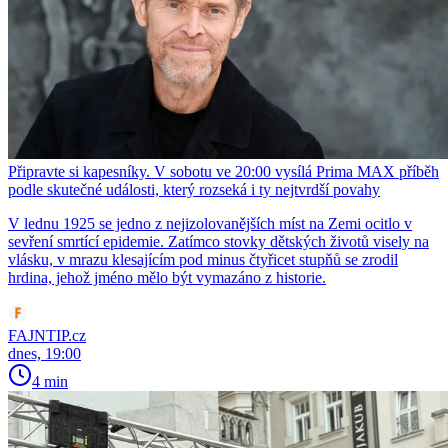
Připravte si kapesníky. V sobotu ve 20:00 vysílá Prima MAX příběh
podle skutečné události, který rozseká i ty nejtvrdší povahy
V lednu 1925 se jedno z nejizolovanějších míst na Zemi ocitlo v
sevření smrtící epidemie. Zatímco stovky dětských životů visely na
vlásku, v mrazu klesajícím pod minus čtyřicet stupňů se zrodil
hrdina, jehož jméno mělo být vymazáno z historie.
FAJNTIP.cz
dnes, 19:00
4 min