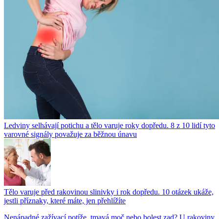
Ledviny selhávají potichu a tělo varuje roky dopředu. 8 z 10 lidí tyto
varovné signály považuje za běžnou únavu
Tělo varuje před rakovinou slinivky i rok dopředu. 10 otázek ukáže,
jestli příznaky, které máte, jen přehlížíte
Nenápadné zažívací potíže, tmavá moč nebo bolest zad? U rakoviny