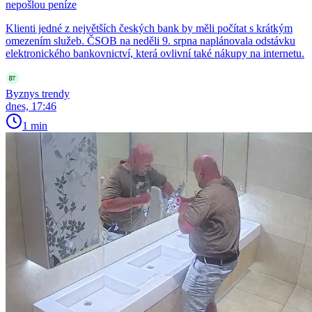
nepošlou peníze
Klienti jedné z největších českých bank by měli počítat s krátkým
omezením služeb. ČSOB na neděli 9. srpna naplánovala odstávku
elektronického bankovnictví, která ovlivní také nákupy na internetu.
Byznys trendy
dnes, 17:46
1 min