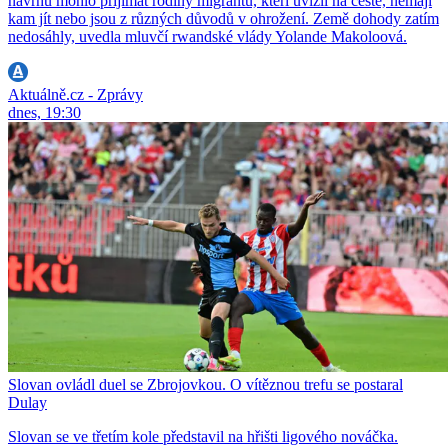
návrhu mohlo přijímat rodiny migrantů, kteří uvízli na cestě, nemají
kam jít nebo jsou z různých důvodů v ohrožení. Země dohody zatím
nedosáhly, uvedla mluvčí rwandské vlády Yolande Makoloová.
Aktuálně.cz - Zprávy
dnes, 19:30
Slovan ovládl duel se Zbrojovkou. O vítěznou trefu se postaral
Dulay
Slovan se ve třetím kole představil na hřišti ligového nováčka.