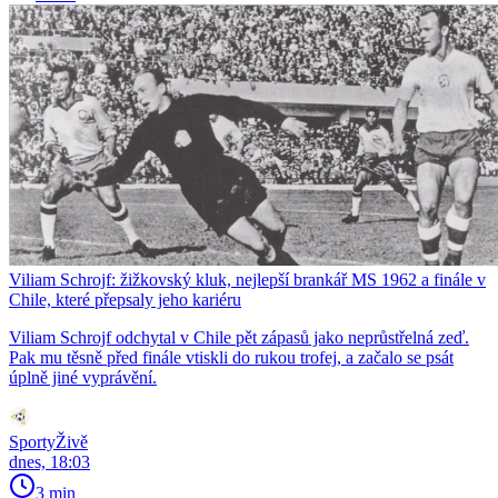
Viliam Schrojf: žižkovský kluk, nejlepší brankář MS 1962 a finále v
Chile, které přepsaly jeho kariéru
Viliam Schrojf odchytal v Chile pět zápasů jako neprůstřelná zeď.
Pak mu těsně před finále vtiskli do rukou trofej, a začalo se psát
úplně jiné vyprávění.
SportyŽivě
dnes, 18:03
3 min