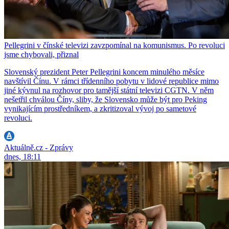
Pellegrini v čínské televizi zavzpomínal na komunismus. Po revoluci
jsme chybovali, přiznal
Slovenský prezident Peter Pellegrini koncem minulého měsíce
navštívil Čínu. V rámci třídenního pobytu v lidové republice mimo
jiné kývnul na rozhovor pro tamější státní televizi CGTN. V něm
nešetřil chválou Číny, sliby, že Slovensko může být pro Peking
vynikajícím prostředníkem, a zkritizoval vývoj po sametové
revoluci.
Aktuálně.cz - Zprávy
dnes, 18:11