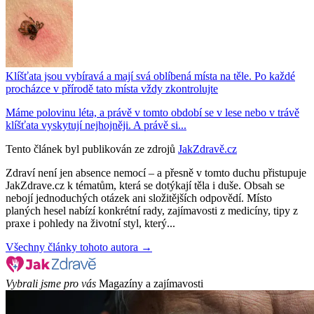
Klíšťata jsou vybíravá a mají svá oblíbená místa na těle. Po každé
procházce v přírodě tato místa vždy zkontrolujte
Máme polovinu léta, a právě v tomto období se v lese nebo v trávě
klíšťata vyskytují nejhojněji. A právě si...
Tento článek byl publikován ze zdrojů
JakZdravě.cz
Zdraví není jen absence nemocí – a přesně v tomto duchu přistupuje
JakZdrave.cz k tématům, která se dotýkají těla i duše. Obsah se
nebojí jednoduchých otázek ani složitějších odpovědí. Místo
planých hesel nabízí konkrétní rady, zajímavosti z medicíny, tipy z
praxe i pohledy na životní styl, který...
Všechny články tohoto autora →
Vybrali jsme pro vás
Magazíny a zajímavosti