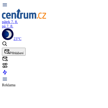
pátek 7. 8.
pá 7. 8.
23°C
Přihlášení
Reklama