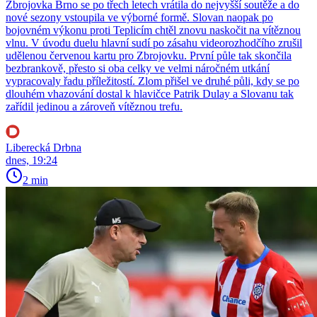
Zbrojovka Brno se po třech letech vrátila do nejvyšší soutěže a do
nové sezony vstoupila ve výborné formě. Slovan naopak po
bojovném výkonu proti Teplicím chtěl znovu naskočit na vítěznou
vlnu. V úvodu duelu hlavní sudí po zásahu videorozhodčího zrušil
udělenou červenou kartu pro Zbrojovku. První půle tak skončila
bezbrankově, přesto si oba celky ve velmi náročném utkání
vypracovaly řadu příležitostí. Zlom přišel ve druhé půli, kdy se po
dlouhém vhazování dostal k hlavičce Patrik Dulay a Slovanu tak
zařídil jedinou a zároveň vítěznou trefu.
Liberecká Drbna
dnes, 19:24
2 min