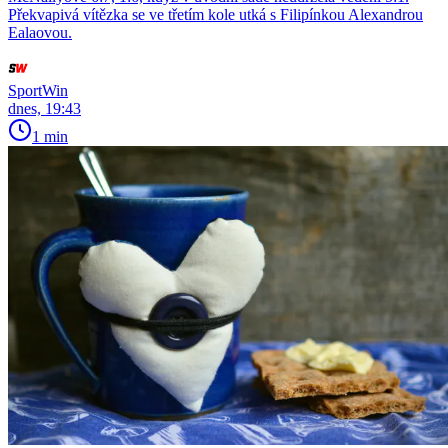
Překvapivá vítězka se ve třetím kole utká s Filipínkou Alexandrou
Ealaovou.
SportWin
dnes, 19:43
1 min