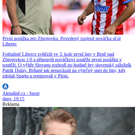
První porážka pro Zbrojovku. Povedený rozjezd nováčka uťal
Liberec
Fotbalisté Liberce zvítězili ve 3. kole první ligy v Brně nad
Zbrojovkou 1:0 a připravili nováčkovi soutěže první porážku v
soutěži. O výhře Slovanu rozhodl po hodině hry slovenský záložník
Patrik Dulay. Brňané tak nenavázali na výtečný start do ligy, kdy
zdolali Spartu a remizovali v Plzni.
Aktuálně.cz - Sport
dnes, 19:15
Reklama