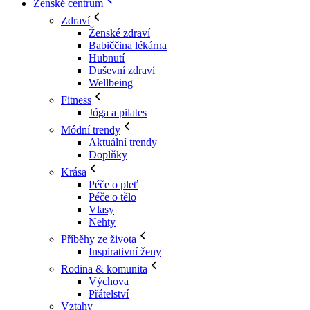
Ženské centrum
Zdraví
Ženské zdraví
Babiččina lékárna
Hubnutí
Duševní zdraví
Wellbeing
Fitness
Jóga a pilates
Módní trendy
Aktuální trendy
Doplňky
Krása
Péče o pleť
Péče o tělo
Vlasy
Nehty
Příběhy ze života
Inspirativní ženy
Rodina & komunita
Výchova
Přátelství
Vztahy