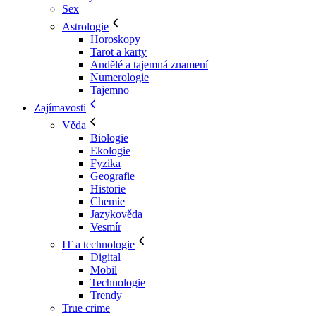
Sex
Astrologie
Horoskopy
Tarot a karty
Andělé a tajemná znamení
Numerologie
Tajemno
Zajímavosti
Věda
Biologie
Ekologie
Fyzika
Geografie
Historie
Chemie
Jazykověda
Vesmír
IT a technologie
Digital
Mobil
Technologie
Trendy
True crime