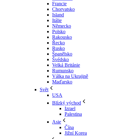
Francie
Chorvatsko
Island
Itálie
Německo
Polsko
Rakousko
Řecko
Rusko
Španělsko
Švédsko
Velká Británie
Rumunsko
Válka na Ukrajině
Maďarsko
Svět
USA
Blízký východ
Izrael
Palestina
Asie
Čína
Jižní Korea