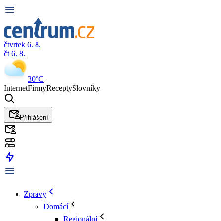
čtvrtek 6. 8.
čt 6. 8.
30°C
Internet
Firmy
Recepty
Slovníky
Přihlášení
Zprávy
Domácí
Regionální