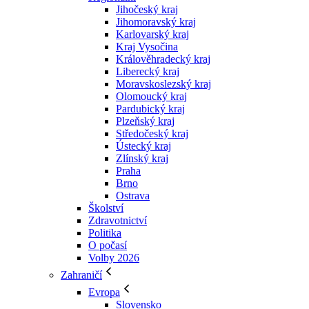
Jihočeský kraj
Jihomoravský kraj
Karlovarský kraj
Kraj Vysočina
Králověhradecký kraj
Liberecký kraj
Moravskoslezský kraj
Olomoucký kraj
Pardubický kraj
Plzeňský kraj
Středočeský kraj
Ústecký kraj
Zlínský kraj
Praha
Brno
Ostrava
Školství
Zdravotnictví
Politika
O počasí
Volby 2026
Zahraničí
Evropa
Slovensko