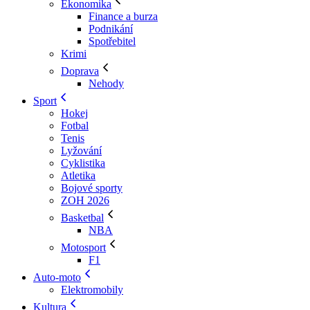
Ekonomika
Finance a burza
Podnikání
Spotřebitel
Krimi
Doprava
Nehody
Sport
Hokej
Fotbal
Tenis
Lyžování
Cyklistika
Atletika
Bojové sporty
ZOH 2026
Basketbal
NBA
Motosport
F1
Auto-moto
Elektromobily
Kultura