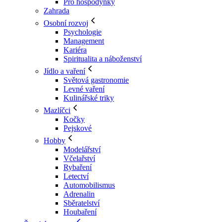
Pro hospodyňky
Zahrada
Osobní rozvoj
Psychologie
Management
Kariéra
Spiritualita a náboženství
Jídlo a vaření
Světová gastronomie
Levné vaření
Kulinářské triky
Mazlíčci
Kočky
Pejskové
Hobby
Modelářství
Včelařství
Rybaření
Letectví
Automobilismus
Adrenalin
Sběratelství
Houbaření