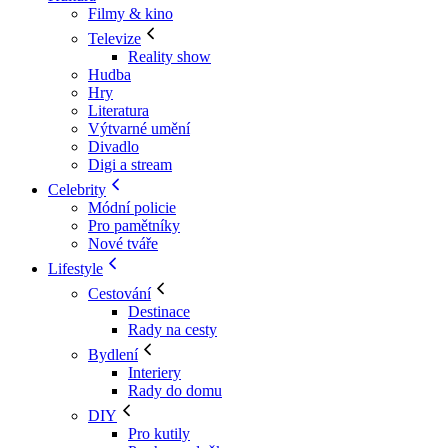
Filmy & kino
Televize
Reality show
Hudba
Hry
Literatura
Výtvarné umění
Divadlo
Digi a stream
Celebrity
Módní policie
Pro pamětníky
Nové tváře
Lifestyle
Cestování
Destinace
Rady na cesty
Bydlení
Interiery
Rady do domu
DIY
Pro kutily