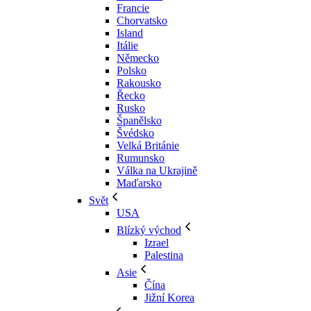
Francie
Chorvatsko
Island
Itálie
Německo
Polsko
Rakousko
Řecko
Rusko
Španělsko
Švédsko
Velká Británie
Rumunsko
Válka na Ukrajině
Maďarsko
Svět
USA
Blízký východ
Izrael
Palestina
Asie
Čína
Jižní Korea