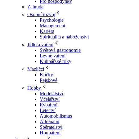
Pro hospodyňky
Zahrada
Osobní rozvoj
Psychologie
Management
Kariéra
Spiritualita a náboženství
Jídlo a vaření
Světová gastronomie
Levné vaření
Kulinářské triky
Mazlíčci
Kočky
Pejskové
Hobby
Modelářství
Včelařství
Rybaření
Letectví
Automobilismus
Adrenalin
Sběratelství
Houbaření