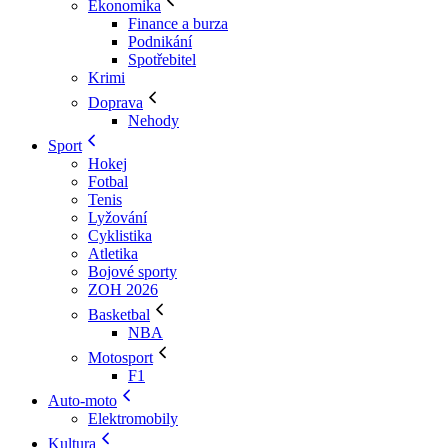
Ekonomika
Finance a burza
Podnikání
Spotřebitel
Krimi
Doprava
Nehody
Sport
Hokej
Fotbal
Tenis
Lyžování
Cyklistika
Atletika
Bojové sporty
ZOH 2026
Basketbal
NBA
Motosport
F1
Auto-moto
Elektromobily
Kultura