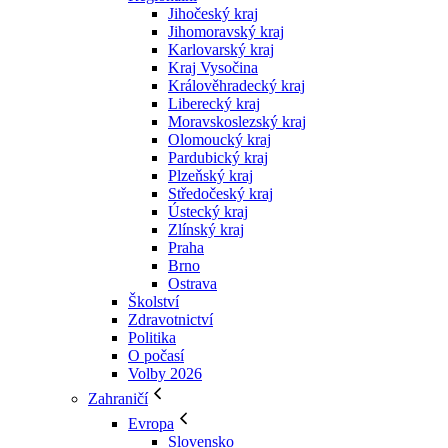
Jihočeský kraj
Jihomoravský kraj
Karlovarský kraj
Kraj Vysočina
Králověhradecký kraj
Liberecký kraj
Moravskoslezský kraj
Olomoucký kraj
Pardubický kraj
Plzeňský kraj
Středočeský kraj
Ústecký kraj
Zlínský kraj
Praha
Brno
Ostrava
Školství
Zdravotnictví
Politika
O počasí
Volby 2026
Zahraničí
Evropa
Slovensko