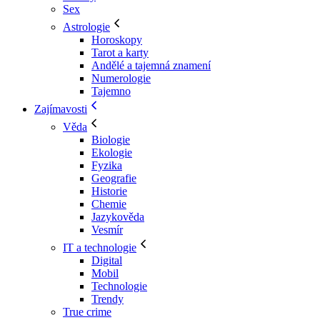
Sex
Astrologie
Horoskopy
Tarot a karty
Andělé a tajemná znamení
Numerologie
Tajemno
Zajímavosti
Věda
Biologie
Ekologie
Fyzika
Geografie
Historie
Chemie
Jazykověda
Vesmír
IT a technologie
Digital
Mobil
Technologie
Trendy
True crime