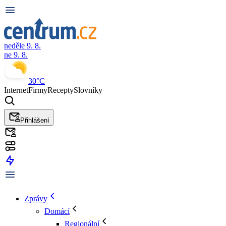
neděle 9. 8.
ne 9. 8.
30°C
Internet
Firmy
Recepty
Slovníky
Přihlášení
Zprávy
Domácí
Regionální