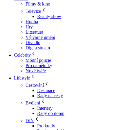
Filmy & kino
Televize
Reality show
Hudba
Hry
Literatura
Výtvarné umění
Divadlo
Digi a stream
Celebrity
Módní policie
Pro pamětníky
Nové tváře
Lifestyle
Cestování
Destinace
Rady na cesty
Bydlení
Interiery
Rady do domu
DIY
Pro kutily