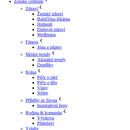
Ženské centrum
Zdraví
Ženské zdraví
Babiččina lékárna
Hubnutí
Duševní zdraví
Wellbeing
Fitness
Jóga a pilates
Módní trendy
Aktuální trendy
Doplňky
Krása
Péče o pleť
Péče o tělo
Vlasy
Nehty
Příběhy ze života
Inspirativní ženy
Rodina & komunita
Výchova
Přátelství
Vztahy