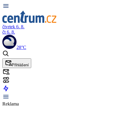
čtvrtek 6. 8.
čt 6. 8.
28°C
Přihlášení
Reklama