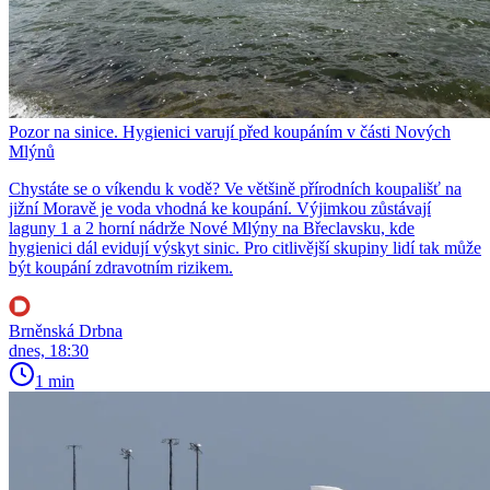
Pozor na sinice. Hygienici varují před koupáním v části Nových
Mlýnů
Chystáte se o víkendu k vodě? Ve většině přírodních koupališť na
jižní Moravě je voda vhodná ke koupání. Výjimkou zůstávají
laguny 1 a 2 horní nádrže Nové Mlýny na Břeclavsku, kde
hygienici dál evidují výskyt sinic. Pro citlivější skupiny lidí tak může
být koupání zdravotním rizikem.
Brněnská Drbna
dnes, 18:30
1 min