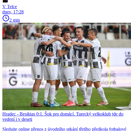
V Telce
dnes, 17:28
2 min
Hradec - Besiktas 0:1. Šok pro domácí. Turecký velkoklub jde do
vedení i v deseti
Sledujte online přenos z úvodního utkání třetího předkola fotbalové