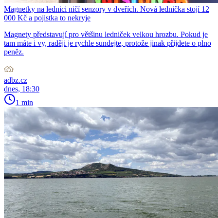
Magnetky na lednici ničí senzory v dveřích. Nová lednička stojí 12
000 Kč a pojistka to nekryje
Magnety představují pro většinu ledniček velkou hrozbu. Pokud je
tam máte i vy, raději je rychle sundejte, protože jinak přijdete o plno
peněz.
adbz.cz
dnes, 18:30
1 min