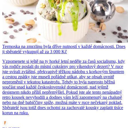
Termoska na zmrzlinu byla dříve nutností v každé domácnosti. Dnes
ji sběratelé vykupují až za 3 000 Kč
Vzpomenete si ještě na ty horké letní neděle za časů socialismu, kdy
vás rodiče poslali do místní cukrárny pro víkendový dezert? V ruce
jste svírali zvláštní, překvapivě těžkou nádobu s korkovým špuntem
a cestou zpátky jste museli pořádně utíkat, aby se obsah uvnitř
neproměnil v tekutou katastrofu. Tehdy to byla naprosto běžná
součást snad každé československé domácnosti, nad jejímž
designem nikdo příliš nepřemýšlel. Pokud jste ale tento nenápadný
retro kousek nevyhodili a dodnes vám leží zapomenutý na chalupě
nebo na dně babiččiny spíže, možná máte v ruce nečekaný poklad.
Sběratelé jsou totiž dnes ochotni za zachovalé kousky zaplatit tisíce
korun na ruku.