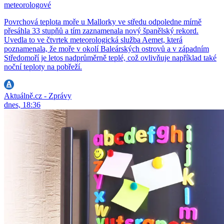
meteorologové
Povrchová teplota moře u Mallorky ve středu odpoledne mírně
přesáhla 33 stupňů a tím zaznamenala nový španělský rekord.
Uvedla to ve čtvrtek meteorologická služba Aemet, která
poznamenala, že moře v okolí Baleárských ostrovů a v západním
Středomoří je letos nadprůměrně teplé, což ovlivňuje například také
noční teploty na pobřeží.
Aktuálně.cz - Zprávy
dnes, 18:36