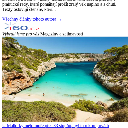
praktické rady, které pomáhají prožít zralý věk naplno a s chutí.
Texty oslovují čtenáře, kteří...
Všechny články tohoto autora →
Vybrali jsme pro vás
Magazíny a zajímavosti
U Mallorky mělo moře přes 33 stupňů, byl to rekord, uvádí