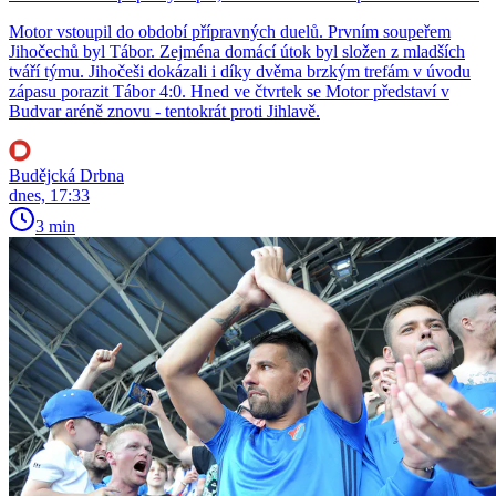
Motor vstoupil do období přípravných duelů. Prvním soupeřem
Jihočechů byl Tábor. Zejména domácí útok byl složen z mladších
tváří týmu. Jihočeši dokázali i díky dvěma brzkým trefám v úvodu
zápasu porazit Tábor 4:0. Hned ve čtvrtek se Motor představí v
Budvar aréně znovu - tentokrát proti Jihlavě.
Budějcká Drbna
dnes, 17:33
3 min