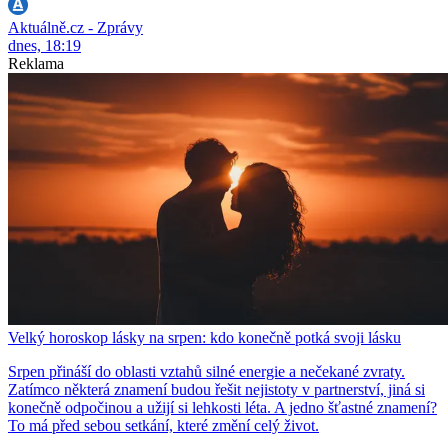
Aktuálně.cz - Zprávy
dnes, 18:19
Reklama
Velký horoskop lásky na srpen: kdo konečně potká svoji lásku
Srpen přináší do oblasti vztahů silné energie a nečekané zvraty.
Zatímco některá znamení budou řešit nejistoty v partnerství, jiná si
konečně odpočinou a užijí si lehkosti léta. A jedno šťastné znamení?
To má před sebou setkání, které změní celý život.