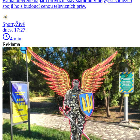
Kania otevřeně napadl provozní stav stadionů v nejvyšší soutěži a
spojil ho s budoucí cenou televizních práv.
SportyŽivě
dnes, 17:27
4 min
Reklama