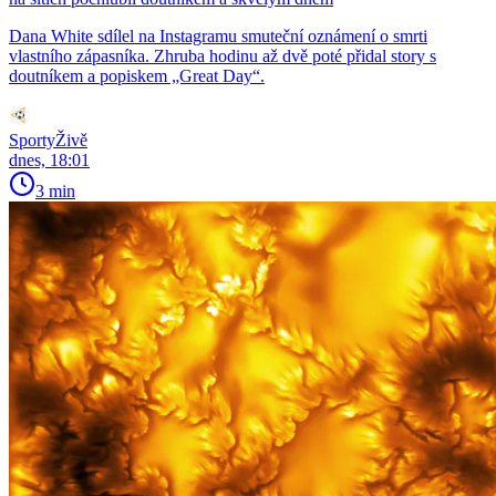
Dana White sdílel na Instagramu smuteční oznámení o smrti
vlastního zápasníka. Zhruba hodinu až dvě poté přidal story s
doutníkem a popiskem „Great Day“.
SportyŽivě
dnes, 18:01
3 min