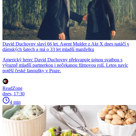
David Duchovny slaví 66 let. Agent Mulder z Akt X dnes natáčí v
dámských šatech a má o 33 let mladší manželku
Americký herec David Duchovny překvapuje tajnou svatbou s
výrazně mladší partnerkou i nečekanou filmovou rolí. Letos navíc
potěší české fanoušky v Praze.
ReadZone
dnes, 17:30
4 min