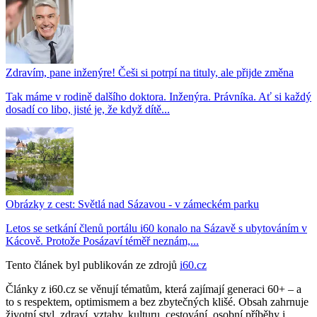
Zdravím, pane inženýre! Češi si potrpí na tituly, ale přijde změna
Tak máme v rodině dalšího doktora. Inženýra. Právníka. Ať si každý
dosadí co libo, jisté je, že když dítě...
Obrázky z cest: Světlá nad Sázavou - v zámeckém parku
Letos se setkání členů portálu i60 konalo na Sázavě s ubytováním v
Kácově. Protože Posázaví téměř neznám,...
Tento článek byl publikován ze zdrojů
i60.cz
Články z i60.cz se věnují tématům, která zajímají generaci 60+ – a
to s respektem, optimismem a bez zbytečných klišé. Obsah zahrnuje
životní styl, zdraví, vztahy, kulturu, cestování, osobní příběhy i