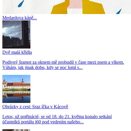
Medardova kápě...
Dvě malá křídla
Podivný šramot za oknem mě probudil v čase mezi psem a vlkem.
Váhám, jak jinak dobu, kdy se noc lomí s...
Obrázky z cest: Sraz íčka v Kácově
Letos, už potřinácté, se od 18. do 21. května konalo setkání
účastníků portálu i60 pod vedením našeho...