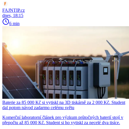
FAJNTIP.cz
dnes, 18:15
6 min
Baterie za 85 000 Kč si vytiskl na 3D tiskárně za 2 000 Kč. Student
dal potom návod zadarmo celému světu
Komerční laboratorní článek pro výzkum průtočných baterií stojí v
přepočtu až 85 000 Kč. Student si ho vytiskl za necelé dva tisíce.