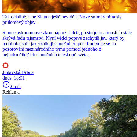
Tak detailně jsme Slunce ještě neviděli. Nové snímky přinesly
průlomový objev
Slunce astronomové zkoumají už staletí, přesto jeho atmosféra stále
skrývá řadu tajemství. Nyní vědci poprvé zachytili jev, který by
mohl objasnit, jak vznikají sluneční erupce. Podívejte se na
pozorování mezinárodního týmu pomocí jednoho z
nejpokročilejších slunečních teleskopů světa.
Jihlavská Drbna
dnes, 18:01
2 min
Reklama