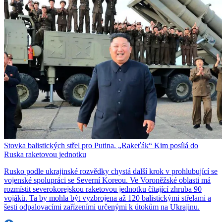
Stovka balistických střel pro Putina. „Rakeťák“ Kim posílá do
Ruska raketovou jednotku
Rusko podle ukrajinské rozvědky chystá další krok v prohlubující se
vojenské spolupráci se Severní Koreou. Ve Voroněžské oblasti má
rozmístit severokorejskou raketovou jednotku čítající zhruba 90
vojáků. Ta by mohla být vyzbrojena až 120 balistickými střelami a
šesti odpalovacími zařízeními určenými k útokům na Ukrajinu.