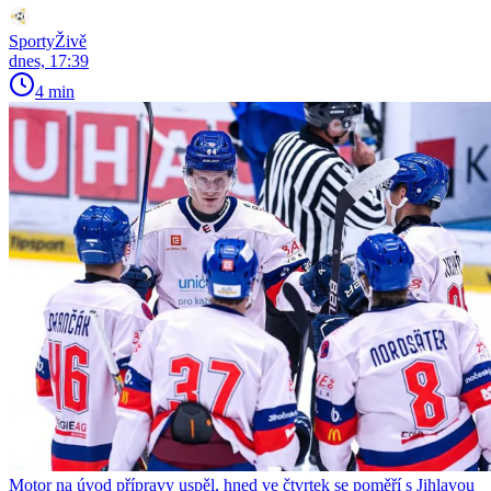
SportyŽivě
dnes, 17:39
4 min
Motor na úvod přípravy uspěl, hned ve čtvrtek se poměří s Jihlavou