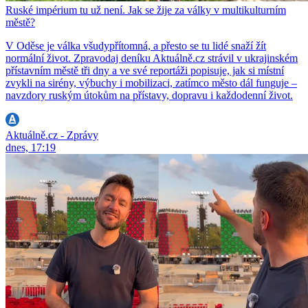
Ruské impérium tu už není. Jak se žije za války v multikulturním
městě?
V Oděse je válka všudypřítomná, a přesto se tu lidé snaží žít
normální život. Zpravodaj deníku Aktuálně.cz strávil v ukrajinském
přístavním městě tři dny a ve své reportáži popisuje, jak si místní
zvykli na sirény, výbuchy i mobilizaci, zatímco město dál funguje –
navzdory ruským útokům na přístavy, dopravu i každodenní život.
Aktuálně.cz - Zprávy
dnes, 17:19