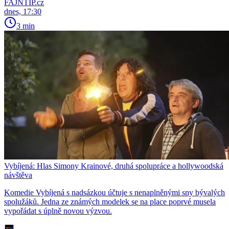
FAJNTIP.cz
dnes, 17:30
3 min
Vybíjená: Hlas Simony Krainové, druhá spolupráce a hollywoodská
návštěva
Komedie Vybíjená s nadsázkou účtuje s nenaplněnými sny bývalých
spolužáků. Jedna ze známých modelek se na place poprvé musela
vypořádat s úplně novou výzvou.