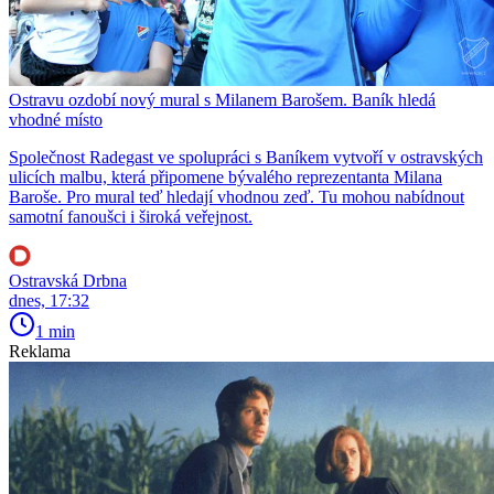
Ostravu ozdobí nový mural s Milanem Barošem. Baník hledá
vhodné místo
Společnost Radegast ve spolupráci s Baníkem vytvoří v ostravských
ulicích malbu, která připomene bývalého reprezentanta Milana
Baroše. Pro mural teď hledají vhodnou zeď. Tu mohou nabídnout
samotní fanoušci i široká veřejnost.
Ostravská Drbna
dnes, 17:32
1 min
Reklama