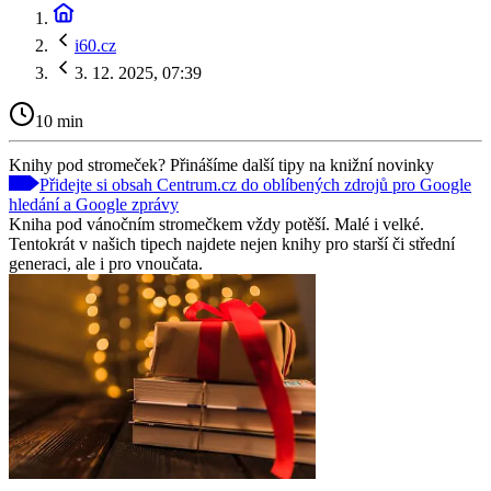
i60.cz
3. 12. 2025, 07:39
10 min
Knihy pod stromeček? Přinášíme další tipy na knižní novinky
Přidejte si obsah Centrum.cz do oblíbených zdrojů pro Google
hledání a Google zprávy
Kniha pod vánočním stromečkem vždy potěší. Malé i velké.
Tentokrát v našich tipech najdete nejen knihy pro starší či střední
generaci, ale i pro vnoučata.