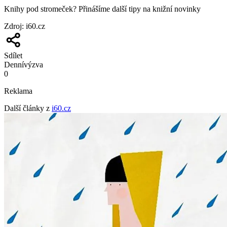
Knihy pod stromeček? Přinášíme další tipy na knižní novinky
Zdroj
:
i60.cz
Sdílet
Denní
výzva
0
Reklama
Další články z
i60.cz