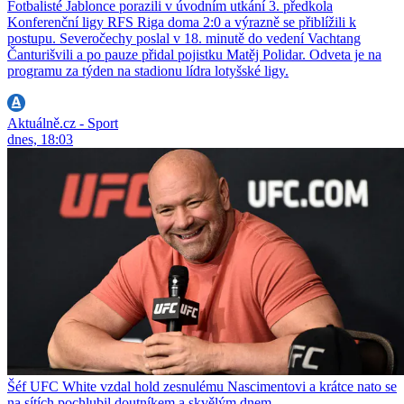
Fotbalisté Jablonce porazili v úvodním utkání 3. předkola
Konferenční ligy RFS Riga doma 2:0 a výrazně se přiblížili k
postupu. Severočechy poslal v 18. minutě do vedení Vachtang
Čanturišvili a po pauze přidal pojistku Matěj Polidar. Odveta je na
programu za týden na stadionu lídra lotyšské ligy.
Aktuálně.cz - Sport
dnes, 18:03
Šéf UFC White vzdal hold zesnulému Nascimentovi a krátce nato se
na sítích pochlubil doutníkem a skvělým dnem