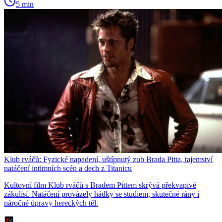
5 min
Klub rváčů: Fyzické napadení, uštípnutý zub Brada Pitta, tajemství
natáčení intimních scén a dech z Titanicu
Kultovní film Klub rváčů s Bradem Pittem skrývá překvapivé
zákulisí. Natáčení provázely hádky se studiem, skutečné rány i
náročné úpravy hereckých těl.