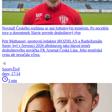
Novinář Českého rozhlasu se stal fotbalovým trenérem. Po necelém
roce u dorostenek Slavie povede druholigový tým
Petr Mathauser, sportovní redaktor iROZHLAS a Radiožurnálu
Sport, byl v červenci 2026 představen jako hlavní trenér
druholigového nováčka FK Arsenal Česká Lípa. Jeho trenérská
cesta ale nezačala včera.
SportyŽivě
dnes, 17:14
3 min