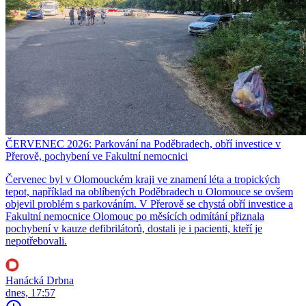
ČERVENEC 2026: Parkování na Poděbradech, obří investice v
Přerově, pochybení ve Fakultní nemocnici
Červenec byl v Olomouckém kraji ve znamení léta a tropických
tepot, například na oblíbených Poděbradech u Olomouce se ovšem
objevil problém s parkováním. V Přerově se chystá obří investice a
Fakultní nemocnice Olomouc po měsících odmítání přiznala
pochybení v kauze defibrilátorů, dostali je i pacienti, kteří je
nepotřebovali.
Hanácká Drbna
dnes, 17:57