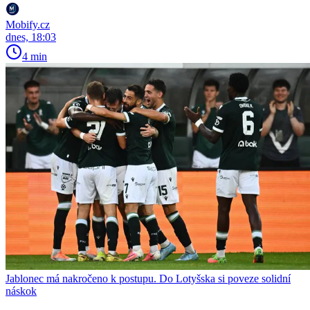
Mobify.cz
dnes, 18:03
4 min
Jablonec má nakročeno k postupu. Do Lotyšska si poveze solidní
náskok