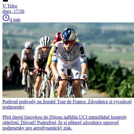
V Telce
dnes, 17:50
4 min
Podivné podvody na ženské Tour de France. Závodnice si vycpávají
podprsenky
Před úterní časovkou do Dijonu nařídila UCI mimořádné kontroly
oblečení. Důvod? Podezření, že si některé závodnice upravují
podprsenky pro aerodynamický zisk.