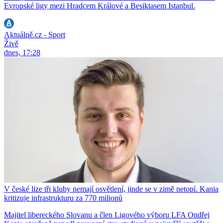
Evropské ligy mezi Hradcem Králové a Besiktasem Istanbul.
Aktuálně.cz - Sport
Živě
dnes, 17:28
V české lize tři kluby nemají osvětlení, jinde se v zimě netopí. Kania
kritizuje infrastrukturu za 770 milionů
Majitel libereckého Slovanu a člen Ligového výboru LFA Ondřej