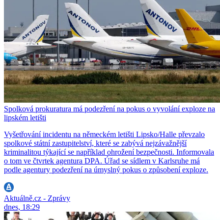
Spolková prokuratura má podezření na pokus o vyvolání exploze na
lipském letišti
Vyšetřování incidentu na německém letišti Lipsko/Halle převzalo
spolkové státní zastupitelství, které se zabývá nejzávažnější
kriminalitou týkající se například ohrožení bezpečnosti. Informovala
o tom ve čtvrtek agentura DPA. Úřad se sídlem v Karlsruhe má
podle agentury podezření na úmyslný pokus o způsobení exploze.
Aktuálně.cz - Zprávy
dnes, 18:29