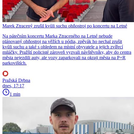
Marek Ztracený zrušil kvůli suchu ohňostroj po koncertu na Letné
Na pátečním koncertu Marka Ztraceného na Letné nebude
plánovaný ohňostroj na věžích u pódia, zpěvák ho nechal zrušit
kvůli suchu a také s ohledem na místní obyvatele a jejich zvířecí
miláčky. Pražští policisté zároveň vyzvali návštěvníky, aby do centra
města nejezdili auty, ale vozy zaparkovali na okraji města na P+R
parkovištích.
Pražská Drbna
dnes, 17:17
1 min