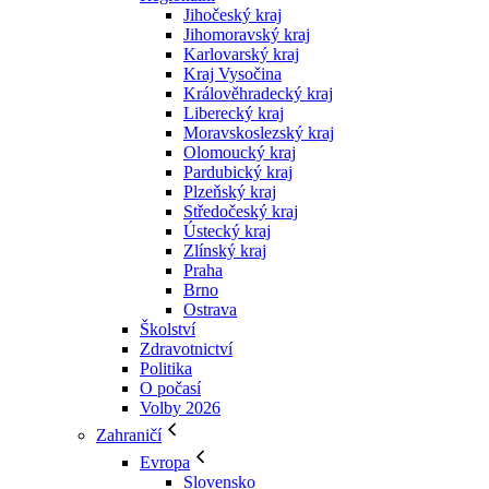
Jihočeský kraj
Jihomoravský kraj
Karlovarský kraj
Kraj Vysočina
Králověhradecký kraj
Liberecký kraj
Moravskoslezský kraj
Olomoucký kraj
Pardubický kraj
Plzeňský kraj
Středočeský kraj
Ústecký kraj
Zlínský kraj
Praha
Brno
Ostrava
Školství
Zdravotnictví
Politika
O počasí
Volby 2026
Zahraničí
Evropa
Slovensko