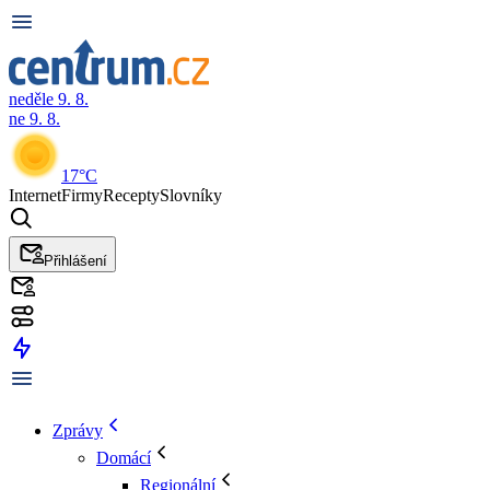
neděle 9. 8.
ne 9. 8.
17°C
Internet
Firmy
Recepty
Slovníky
Přihlášení
Zprávy
Domácí
Regionální