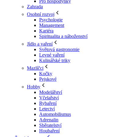
Pro hospodyňky
Zahrada
Osobní rozvoj
Psychologie
Management
Kariéra
Spiritualita a náboženství
Jídlo a vaření
Světová gastronomie
Levné vaření
Kulinářské triky
Mazlíčci
Kočky
Pejskové
Hobby
Modelářství
Včelařství
Rybaření
Letectví
Automobilismus
Adrenalin
Sběratelství
Houbaření