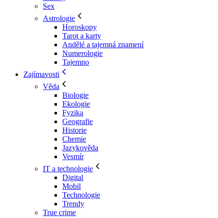
Sex
Astrologie
Horoskopy
Tarot a karty
Andělé a tajemná znamení
Numerologie
Tajemno
Zajímavosti
Věda
Biologie
Ekologie
Fyzika
Geografie
Historie
Chemie
Jazykověda
Vesmír
IT a technologie
Digital
Mobil
Technologie
Trendy
True crime