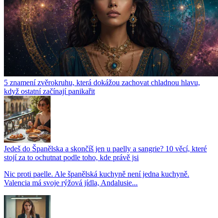
5 znamení zvěrokruhu, která dokážou zachovat chladnou hlavu,
když ostatní začínají panikařit
Jedeš do Španělska a skončíš jen u paelly a sangrie? 10 věcí, které
stojí za to ochutnat podle toho, kde právě jsi
Nic proti paelle. Ale španělská kuchyně není jedna kuchyně.
Valencia má svoje rýžová jídla, Andalusie...