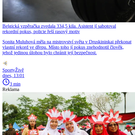
Belgická vzpěračka zvedala 334,5 kila. Asistent jí sabotoval
rekordní pokus, policie řeší rasový motiv
Sonita Muluhová měla na mistrovství světa v Druskininkai překonat
vlastní rekord ve dřepu. Místo toho jí pokus znehodnotil člověk,
jehož jedinou úlohou bylo chránit její bezpečnost.
SportyŽivě
dnes, 13:01
3 min
Reklama