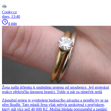
Cooky.cz
dnes, 13:40
4 min
Žena našla účtenku k snubnímu prstenu od snoubence. Její groteskní
reakce překročila únosnou hranici. Tohle si pár za rámeček nedá
Zásnubní prsten je symbolem budoucího závazku a nemělo by se na
něm škudlit. Tato mladá žena však nebyla spokojená s prstýnkem,
který stál více než 40 000 Kč. Možná hledala porozumění a zastání,