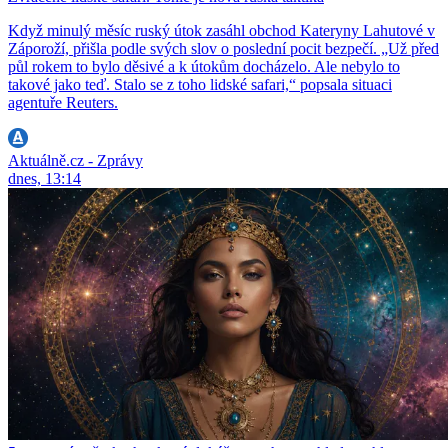
Když minulý měsíc ruský útok zasáhl obchod Kateryny Lahutové v
Záporoží, přišla podle svých slov o poslední pocit bezpečí. „Už před
půl rokem to bylo děsivé a k útokům docházelo. Ale nebylo to
takové jako teď. Stalo se z toho lidské safari,“ popsala situaci
agentuře Reuters.
Aktuálně.cz - Zprávy
dnes, 13:14