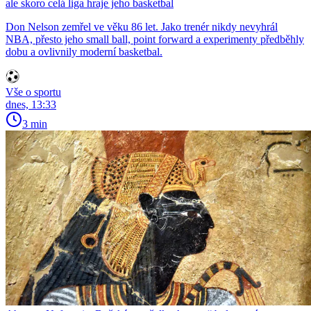
ale skoro celá liga hraje jeho basketbal
Don Nelson zemřel ve věku 86 let. Jako trenér nikdy nevyhrál
NBA, přesto jeho small ball, point forward a experimenty předběhly
dobu a ovlivnily moderní basketbal.
Vše o sportu
dnes, 13:33
3 min