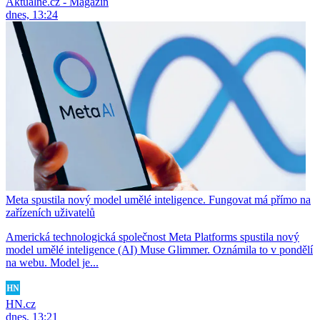
Aktuálně.cz - Magazín
dnes, 13:24
Meta spustila nový model umělé inteligence. Fungovat má přímo na
zařízeních uživatelů
Americká technologická společnost Meta Platforms spustila nový
model umělé inteligence (AI) Muse Glimmer. Oznámila to v pondělí
na webu. Model je...
HN.cz
dnes, 13:21