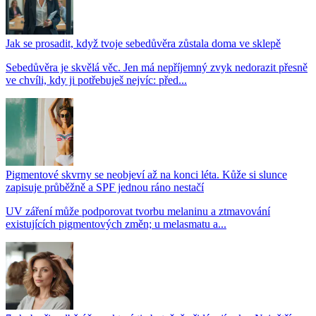
Jak se prosadit, když tvoje sebedůvěra zůstala doma ve sklepě
Sebedůvěra je skvělá věc. Jen má nepříjemný zvyk nedorazit přesně
ve chvíli, kdy ji potřebuješ nejvíc: před...
Pigmentové skvrny se neobjeví až na konci léta. Kůže si slunce
zapisuje průběžně a SPF jednou ráno nestačí
UV záření může podporovat tvorbu melaninu a ztmavování
existujících pigmentových změn; u melasmatu a...