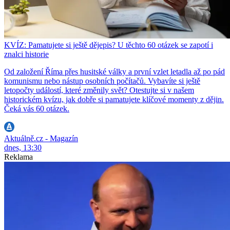
KVÍZ: Pamatujete si ještě dějepis? U těchto 60 otázek se zapotí i
znalci historie
Od založení Říma přes husitské války a první vzlet letadla až po pád
komunismu nebo nástup osobních počítačů. Vybavíte si ještě
letopočty událostí, které změnily svět? Otestujte si v našem
historickém kvízu, jak dobře si pamatujete klíčové momenty z dějin.
Čeká vás 60 otázek.
Aktuálně.cz - Magazín
dnes, 13:30
Reklama