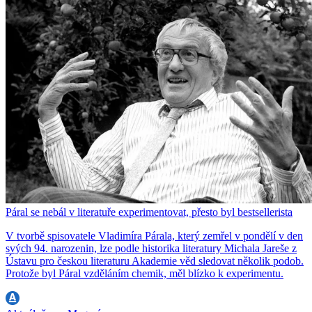
Páral se nebál v literatuře experimentovat, přesto byl bestsellerista
V tvorbě spisovatele Vladimíra Párala, který zemřel v pondělí v den
svých 94. narozenin, lze podle historika literatury Michala Jareše z
Ústavu pro českou literaturu Akademie věd sledovat několik podob.
Protože byl Páral vzděláním chemik, měl blízko k experimentu.