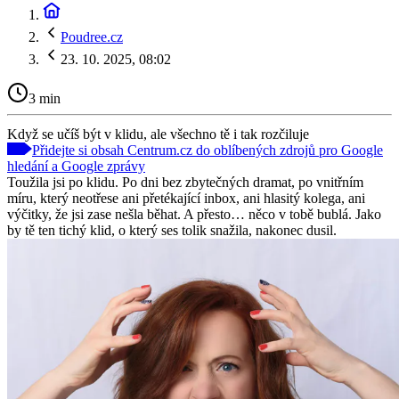
Poudree.cz
23. 10. 2025, 08:02
3 min
Když se učíš být v klidu, ale všechno tě i tak rozčiluje
Přidejte si obsah Centrum.cz do oblíbených zdrojů pro Google
hledání a Google zprávy
Toužila jsi po klidu. Po dni bez zbytečných dramat, po vnitřním
míru, který neotřese ani přetékající inbox, ani hlasitý kolega, ani
výčitky, že jsi zase nešla běhat. A přesto… něco v tobě bublá. Jako
by tě ten tichý klid, o který ses tolik snažila, nakonec dusil.