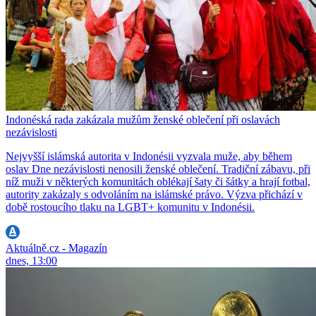
Indonéská rada zakázala mužům ženské oblečení při oslavách
nezávislosti
Nejvyšší islámská autorita v Indonésii vyzvala muže, aby během
oslav Dne nezávislosti nenosili ženské oblečení. Tradiční zábavu, při
níž muži v některých komunitách oblékají šaty či šátky a hrají fotbal,
autority zakázaly s odvoláním na islámské právo. Výzva přichází v
době rostoucího tlaku na LGBT+ komunitu v Indonésii.
Aktuálně.cz - Magazín
dnes, 13:00