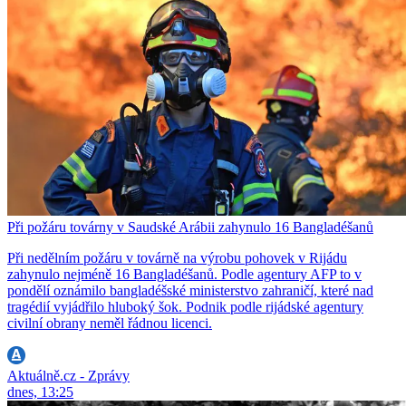
Při požáru továrny v Saudské Arábii zahynulo 16 Bangladéšanů
Při nedělním požáru v továrně na výrobu pohovek v Rijádu
zahynulo nejméně 16 Bangladéšanů. Podle agentury AFP to v
pondělí oznámilo bangladéšské ministerstvo zahraničí, které nad
tragédií vyjádřilo hluboký šok. Podnik podle rijádské agentury
civilní obrany neměl řádnou licenci.
Aktuálně.cz - Zprávy
dnes, 13:25