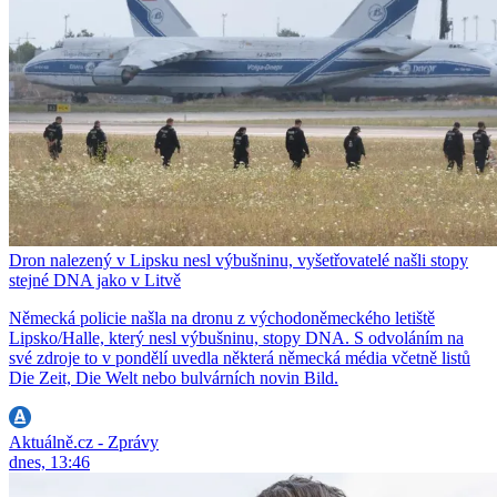
Dron nalezený v Lipsku nesl výbušninu, vyšetřovatelé našli stopy
stejné DNA jako v Litvě
Německá policie našla na dronu z východoněmeckého letiště
Lipsko/Halle, který nesl výbušninu, stopy DNA. S odvoláním na
své zdroje to v pondělí uvedla některá německá média včetně listů
Die Zeit, Die Welt nebo bulvárních novin Bild.
Aktuálně.cz - Zprávy
dnes, 13:46