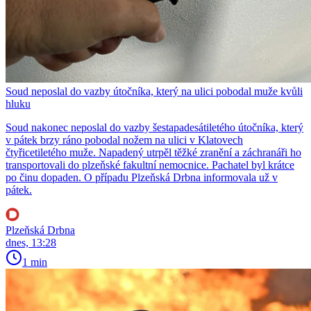
Soud neposlal do vazby útočníka, který na ulici pobodal muže kvůli
hluku
Soud nakonec neposlal do vazby šestapadesátiletého útočníka, který
v pátek brzy ráno pobodal nožem na ulici v Klatovech
čtyřicetiletého muže. Napadený utrpěl těžké zranění a záchranáři ho
transportovali do plzeňské fakultní nemocnice. Pachatel byl krátce
po činu dopaden. O případu Plzeňská Drbna informovala už v
pátek.
Plzeňská Drbna
dnes, 13:28
1 min