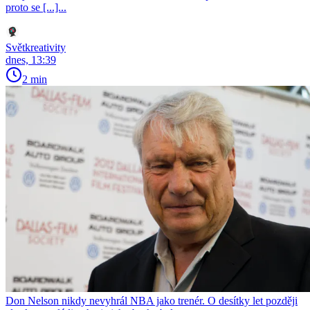
proto se [...]...
Světkreativity
dnes, 13:39
2 min
Don Nelson nikdy nevyhrál NBA jako trenér. O desítky let později