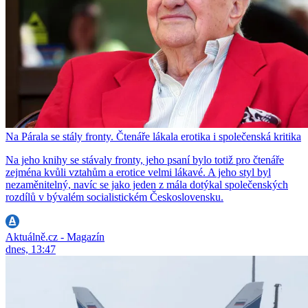
Na Párala se stály fronty. Čtenáře lákala erotika i společenská kritika
Na jeho knihy se stávaly fronty, jeho psaní bylo totiž pro čtenáře
zejména kvůli vztahům a erotice velmi lákavé. A jeho styl byl
nezaměnitelný, navíc se jako jeden z mála dotýkal společenských
rozdílů v bývalém socialistickém Československu.
Aktuálně.cz - Magazín
dnes, 13:47