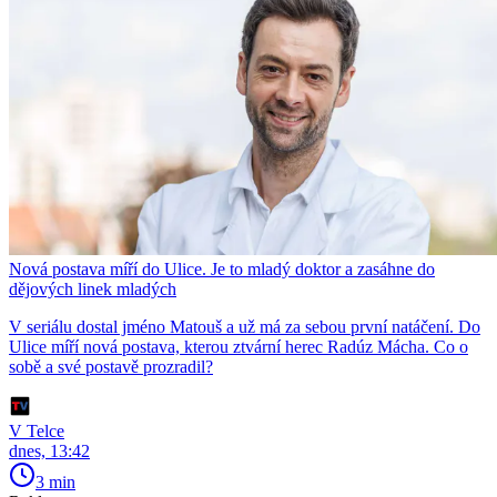
Nová postava míří do Ulice. Je to mladý doktor a zasáhne do
dějových linek mladých
V seriálu dostal jméno Matouš a už má za sebou první natáčení. Do
Ulice míří nová postava, kterou ztvární herec Radúz Mácha. Co o
sobě a své postavě prozradil?
V Telce
dnes, 13:42
3 min