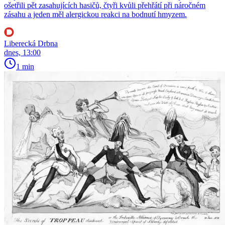
ošetřili pět zasahujících hasičů, čtyři kvůli přehřátí při náročném
zásahu a jeden měl alergickou reakci na bodnutí hmyzem.
Liberecká Drbna
dnes, 13:00
1 min