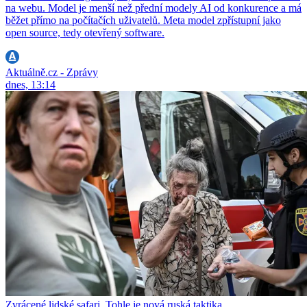
na webu. Model je menší než přední modely AI od konkurence a má
běžet přímo na počítačích uživatelů. Meta model zpřístupní jako
open source, tedy otevřený software.
Aktuálně.cz - Zprávy
dnes, 13:14
Zvrácené lidské safari. Tohle je nová ruská taktika