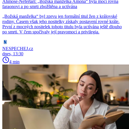
Ahmose-Nefertari: „Božská manželka Amona“ byla mocí rovna
faraonovi a po smrti zbožštěna a uctívána
​​​​​​​„Božská manželka“ byl zprvu jen formální titul žen z královské
rodiny. Časem však jeho nositelky získaly postavení rovné krále.
První z mocných nositelek tohoto titulu byla uctívána ještě dlouho
po smrti. V čem spočívaly její pravomoci a privilegia.
NESPECHEJ.cz
dnes, 13:30
4 min