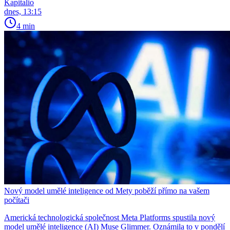
Kapitalio
dnes, 13:15
4 min
Nový model umělé inteligence od Mety poběží přímo na vašem
počítači
Americká technologická společnost Meta Platforms spustila nový
model umělé inteligence (AI) Muse Glimmer. Oznámila to v pondělí