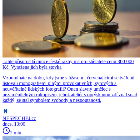
Tahle přisprostlá mince české ražby má pro sbětatele cenu 300 000
Kč. Vyražena jich byla stovka
Vzpomínáte na dobu, kdy jsme s úžasem i červenajícími se tvářemi
listovali monografiemi plnými provokativních, syrových a
neuvěřitelně lidských fotografií? Onen slavný umělec s
nezaměnitelným rukopisem, jehož ateliér s oprýskanou zdí znal snad
každý, se stal symbolem svobody a nespoutanosti.
NESPECHEJ.cz
dnes, 13:00
2 min