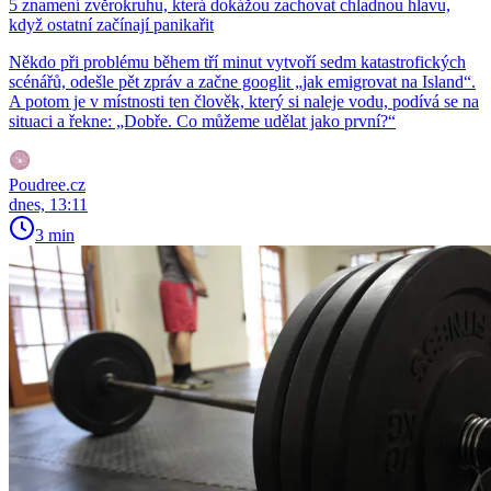
5 znamení zvěrokruhu, která dokážou zachovat chladnou hlavu,
když ostatní začínají panikařit
Někdo při problému během tří minut vytvoří sedm katastrofických
scénářů, odešle pět zpráv a začne googlit „jak emigrovat na Island“.
A potom je v místnosti ten člověk, který si naleje vodu, podívá se na
situaci a řekne: „Dobře. Co můžeme udělat jako první?“
Poudree.cz
dnes, 13:11
3 min