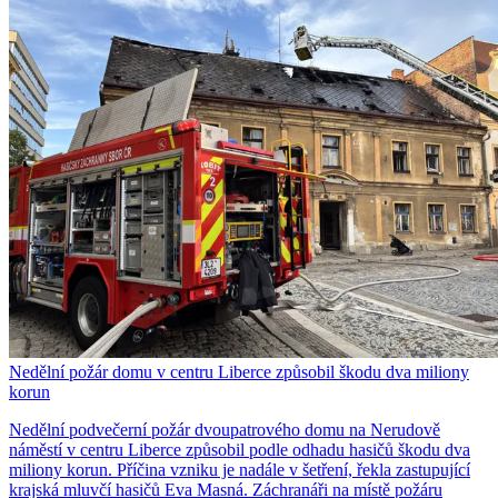
Nedělní požár domu v centru Liberce způsobil škodu dva miliony
korun
Nedělní podvečerní požár dvoupatrového domu na Nerudově
náměstí v centru Liberce způsobil podle odhadu hasičů škodu dva
miliony korun. Příčina vzniku je nadále v šetření, řekla zastupující
krajská mluvčí hasičů Eva Masná. Záchranáři na místě požáru