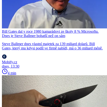
Bill Gates dal v roce 1980 kamarádovi ze školy 8 % Microsoftu.
Dnes je Steve Ballmer bohatší než on sám
Steve Ballmer dnes vlastní majetek za 139 miliard dolarů. Bill
Gates, který mu kdysi podíl ve firmě nabídl, má o 36 miliard méně.
Mobify.cz
dnes, 13:30
4 min