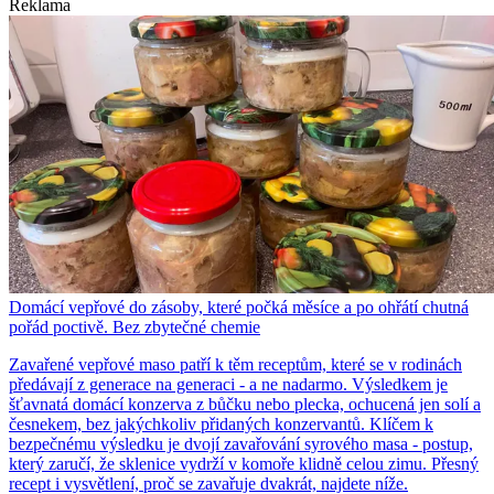
Reklama
Domácí vepřové do zásoby, které počká měsíce a po ohřátí chutná
pořád poctivě. Bez zbytečné chemie
Zavařené vepřové maso patří k těm receptům, které se v rodinách
předávají z generace na generaci - a ne nadarmo. Výsledkem je
šťavnatá domácí konzerva z bůčku nebo plecka, ochucená jen solí a
česnekem, bez jakýchkoliv přidaných konzervantů. Klíčem k
bezpečnému výsledku je dvojí zavařování syrového masa - postup,
který zaručí, že sklenice vydrží v komoře klidně celou zimu. Přesný
recept i vysvětlení, proč se zavařuje dvakrát, najdete níže.