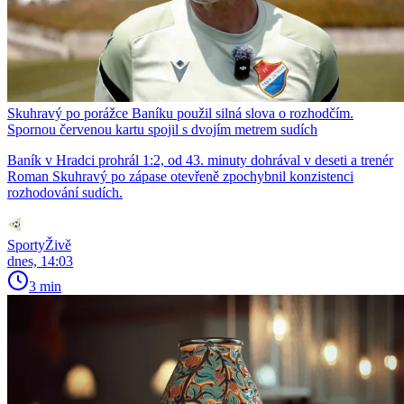
Skuhravý po porážce Baníku použil silná slova o rozhodčím.
Spornou červenou kartu spojil s dvojím metrem sudích
Baník v Hradci prohrál 1:2, od 43. minuty dohrával v deseti a trenér
Roman Skuhravý po zápase otevřeně zpochybnil konzistenci
rozhodování sudích.
SportyŽivě
dnes, 14:03
3 min