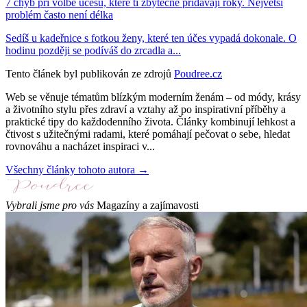
7 chyb při volbě účesu, které ti zbytečně přidávají roky. Největší
problém často není délka
Sedíš u kadeřnice s fotkou ženy, které ten účes vypadá dokonale. O
hodinu později se podíváš do zrcadla a...
Tento článek byl publikován ze zdrojů
Poudree.cz
Web se věnuje tématům blízkým moderním ženám – od módy, krásy
a životního stylu přes zdraví a vztahy až po inspirativní příběhy a
praktické tipy do každodenního života. Články kombinují lehkost a
čtivost s užitečnými radami, které pomáhají pečovat o sebe, hledat
rovnováhu a nacházet inspiraci v...
Všechny články tohoto autora →
Vybrali jsme pro vás
Magazíny a zajímavosti