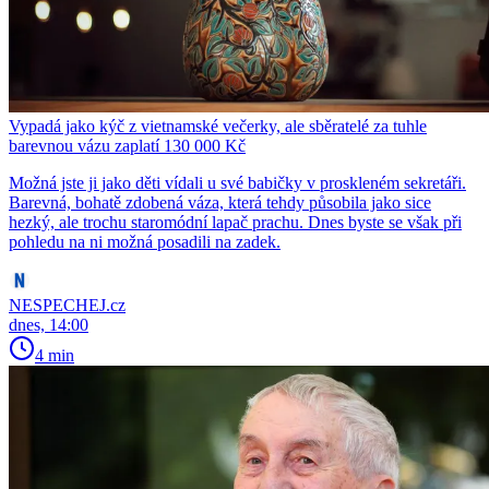
Vypadá jako kýč z vietnamské večerky, ale sběratelé za tuhle
barevnou vázu zaplatí 130 000 Kč
Možná jste ji jako děti vídali u své babičky v proskleném sekretáři.
Barevná, bohatě zdobená váza, která tehdy působila jako sice
hezký, ale trochu staromódní lapač prachu. Dnes byste se však při
pohledu na ni možná posadili na zadek.
NESPECHEJ.cz
dnes, 14:00
4 min