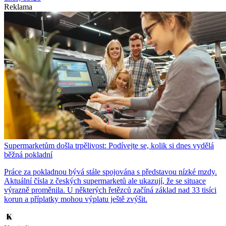
Reklama
Supermarketům došla trpělivost: Podívejte se, kolik si dnes vydělá
běžná pokladní
Práce za pokladnou bývá stále spojována s představou nízké mzdy.
Aktuální čísla z českých supermarketů ale ukazují, že se situace
výrazně proměnila. U některých řetězců začíná základ nad 33 tisíci
korun a příplatky mohou výplatu ještě zvýšit.