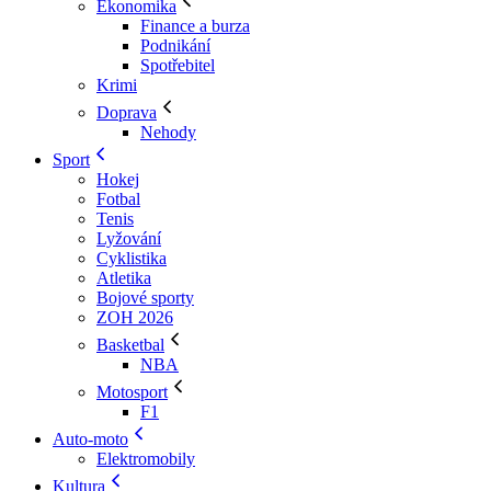
Ekonomika
Finance a burza
Podnikání
Spotřebitel
Krimi
Doprava
Nehody
Sport
Hokej
Fotbal
Tenis
Lyžování
Cyklistika
Atletika
Bojové sporty
ZOH 2026
Basketbal
NBA
Motosport
F1
Auto-moto
Elektromobily
Kultura