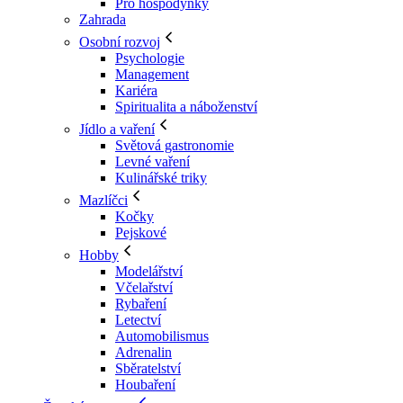
Pro hospodyňky
Zahrada
Osobní rozvoj
Psychologie
Management
Kariéra
Spiritualita a náboženství
Jídlo a vaření
Světová gastronomie
Levné vaření
Kulinářské triky
Mazlíčci
Kočky
Pejskové
Hobby
Modelářství
Včelařství
Rybaření
Letectví
Automobilismus
Adrenalin
Sběratelství
Houbaření