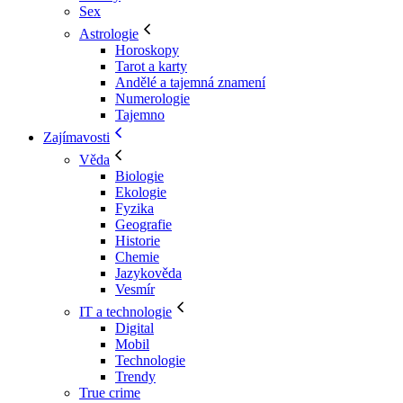
Sex
Astrologie
Horoskopy
Tarot a karty
Andělé a tajemná znamení
Numerologie
Tajemno
Zajímavosti
Věda
Biologie
Ekologie
Fyzika
Geografie
Historie
Chemie
Jazykověda
Vesmír
IT a technologie
Digital
Mobil
Technologie
Trendy
True crime