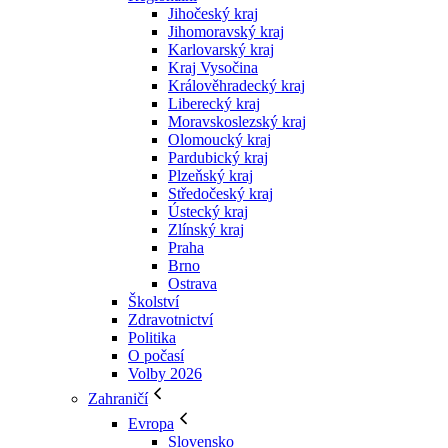
Jihočeský kraj
Jihomoravský kraj
Karlovarský kraj
Kraj Vysočina
Králověhradecký kraj
Liberecký kraj
Moravskoslezský kraj
Olomoucký kraj
Pardubický kraj
Plzeňský kraj
Středočeský kraj
Ústecký kraj
Zlínský kraj
Praha
Brno
Ostrava
Školství
Zdravotnictví
Politika
O počasí
Volby 2026
Zahraničí
Evropa
Slovensko