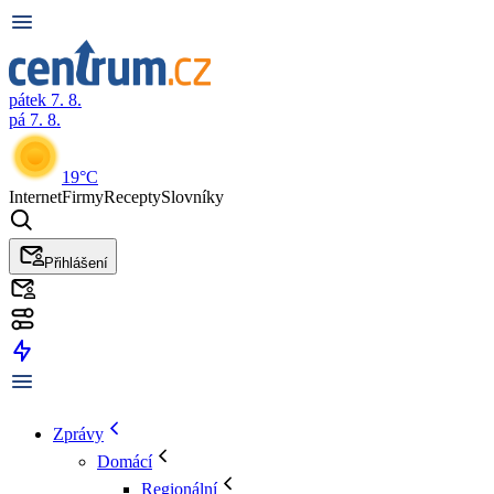
pátek 7. 8.
pá 7. 8.
19°C
Internet
Firmy
Recepty
Slovníky
Přihlášení
Zprávy
Domácí
Regionální