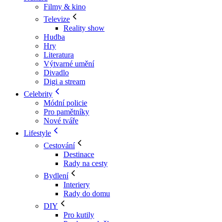
Filmy & kino
Televize
Reality show
Hudba
Hry
Literatura
Výtvarné umění
Divadlo
Digi a stream
Celebrity
Módní policie
Pro pamětníky
Nové tváře
Lifestyle
Cestování
Destinace
Rady na cesty
Bydlení
Interiery
Rady do domu
DIY
Pro kutily