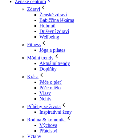
Ženské centrum
Zdraví
Ženské zdraví
Babiččina lékárna
Hubnutí
Duševní zdraví
Wellbeing
Fitness
Jóga a pilates
Módní trendy
Aktuální trendy
Doplňky
Krása
Péče o pleť
Péče o tělo
Vlasy
Nehty
Příběhy ze života
Inspirativní ženy
Rodina & komunita
Výchova
Přátelství
Vztahy