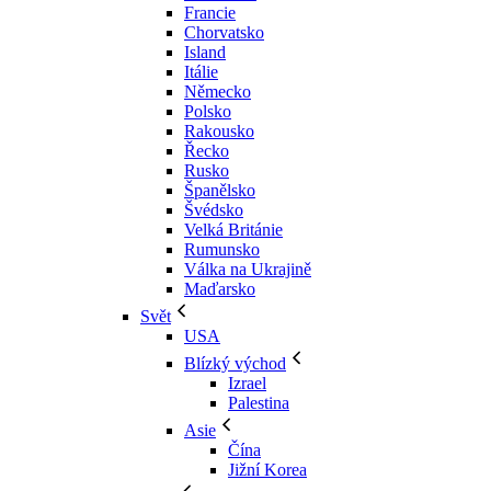
Francie
Chorvatsko
Island
Itálie
Německo
Polsko
Rakousko
Řecko
Rusko
Španělsko
Švédsko
Velká Británie
Rumunsko
Válka na Ukrajině
Maďarsko
Svět
USA
Blízký východ
Izrael
Palestina
Asie
Čína
Jižní Korea